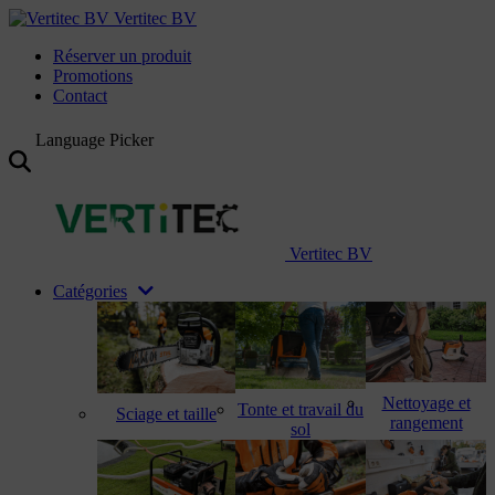
Vertitec BV
Réserver un produit
Promotions
Contact
Language Picker
Vertitec BV
Catégories
Nettoyage et
Tonte et travail du
Sciage et taille
rangement
sol