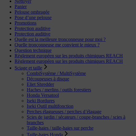
Nettoyer
Panier
Pelouse ombragée
Pose d’une pelouse
Promotions
Protection auditive
Protection auditive
Quelle est la meilleure tronçonneuse pour moi ?
Quelle tronçonneuse me convient le mieux ?
Question technique
Règlement européen sur les produits chimiques REACH
Règlement européen sur les produits chimiques REACH
Sciage et taille
CombiSystème / MultiSystème
Découpeuses à disque
Eliet Shredder
Haches / merlins / outils forestiers
Honda Versatool
Iseki Bordures
Iseki Outil multifonction
Perches élagueuses / perches d’élagage
Scies de jardin / sécateurs / coupe-branches / scies à
branches
Taille-haies / taille-haies sur perche
Taille-haies Honda