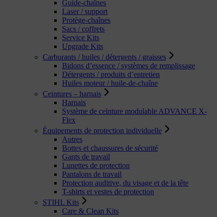
Guide-chaînes
Laser / support
Protège-chaînes
Sacs / coffrets
Service Kits
Upgrade Kits
Carburants / huiles / détergents / graisses
Bidons d’essence / systèmes de remplissage
Détergents / produits d’entretien
Huiles moteur / huile-de-chaîne
Ceintures – harnais
Harnais
Système de ceinture modulable ADVANCE X-
Flex
Équipements de protection individuelle
Autres
Bottes et chaussures de sécurité
Gants de travail
Lunettes de protection
Pantalons de travail
Protection auditive, du visage et de la tête
T-shirts et vestes de protection
STIHL Kits
Care & Clean Kits