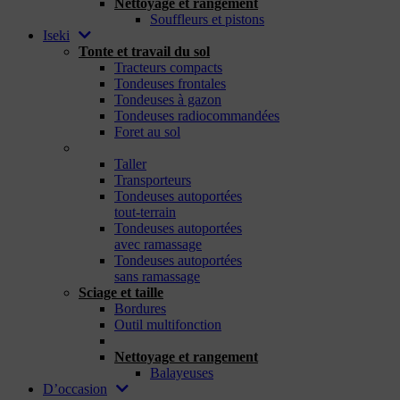
Nettoyage et rangement
Souffleurs et pistons
Iseki
Tonte et travail du sol
Tracteurs compacts
Tondeuses frontales
Tondeuses à gazon
Tondeuses radiocommandées
Foret au sol
_
Taller
Transporteurs
Tondeuses autoportées
tout-terrain
Tondeuses autoportées
avec ramassage
Tondeuses autoportées
sans ramassage
Sciage et taille
Bordures
Outil multifonction
_
Nettoyage et rangement
Balayeuses
D’occasion