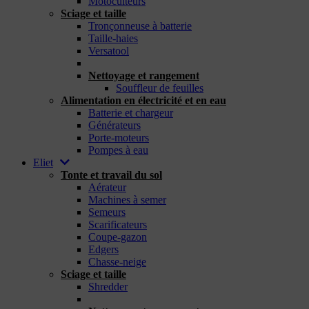
Motoculteurs
Sciage et taille
Tronçonneuse à batterie
Taille-haies
Versatool
_
Nettoyage et rangement
Souffleur de feuilles
Alimentation en électricité et en eau
Batterie et chargeur
Générateurs
Porte-moteurs
Pompes à eau
Eliet
Tonte et travail du sol
Aérateur
Machines à semer
Semeurs
Scarificateurs
Coupe-gazon
Edgers
Chasse-neige
Sciage et taille
Shredder
_