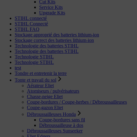
Cut Kits
Service Kits
Upgrade Kits
STIHL connecté
STIHL Connecté
STIHL FAQ
Stockage approprié des batteries lithium-ion
Stockage correct des batteries lithium-ion
Technologie des batteries STIHL
Technologie des batteries STIHL
Technologie STIHL
Technologie STIHL
test
Tondre et entretenir la terre
Tonte et travail du sol
Aérateur Eliet
Atomiseurs / pulvérisateurs
Chasse-neige Eliet
Coupe-bordures / Coupe-herbes / Débroussailleuses
Coupe-gazon Eliet
Débroussailleuses Honda
Coupe-bordures sans fil
Débroussailleuse à dos
Débroussailleuses Sunseeker
Eliet Edgers