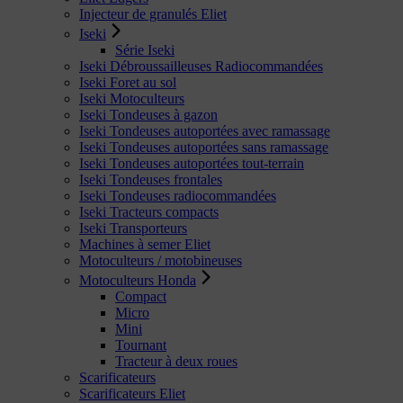
Injecteur de granulés Eliet
Iseki
Série Iseki
Iseki Débroussailleuses Radiocommandées
Iseki Foret au sol
Iseki Motoculteurs
Iseki Tondeuses à gazon
Iseki Tondeuses autoportées avec ramassage
Iseki Tondeuses autoportées sans ramassage
Iseki Tondeuses autoportées tout-terrain
Iseki Tondeuses frontales
Iseki Tondeuses radiocommandées
Iseki Tracteurs compacts
Iseki Transporteurs
Machines à semer Eliet
Motoculteurs / motobineuses
Motoculteurs Honda
Compact
Micro
Mini
Tournant
Tracteur à deux roues
Scarificateurs
Scarificateurs Eliet