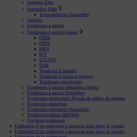
Semeurs Eliet
Sunseeker Elite
Tronçonneuses Sunseeker
Tarières
Tondeuses à gazon
Tondeuses à gazon Honda
DRH
HRN
HRX
IZY
IZY-ON
SAR
Tondeuse à batterie
Tondeuse à gazon à essence
Tondeuses tout-terrain
Tondeuses à gazon robotisées Honda
Tondeuses à gazon Sunseeker
Tondeuses autoportées Honda de milieu de gamme
Tondeuses mulching
Tondeuses robotisées Sunseeker
Tondeuses robots iMOW®
Tracteurs tondeuses
Utilisation d’un nettoyeur à pression pour laver la voiture
Utilisation d’un nettoyeur à pression pour laver la voiture
Validation de la commande