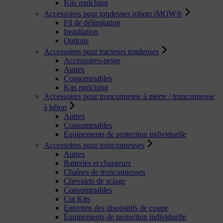
Kits mulching
Accessoires pour tondeuses robots iMOW®
Fil de délimitation
Installation
Options
Accessoires pour tracteurs tondeuses
Accessoires-neige
Autres
Consommables
Kits mulching
Accessoires pour tronçonneuse à pierre / tronçonneuse
à béton
Autres
Consommables
Équipements de protection individuelle
Accessoires pour tronçonneuses
Autres
Batteries et chargeurs
Chaînes de tronçonneuses
Chevalets de sciage
Consommables
Cut Kits
Entretien des dispositifs de coupe
Équipements de protection individuelle