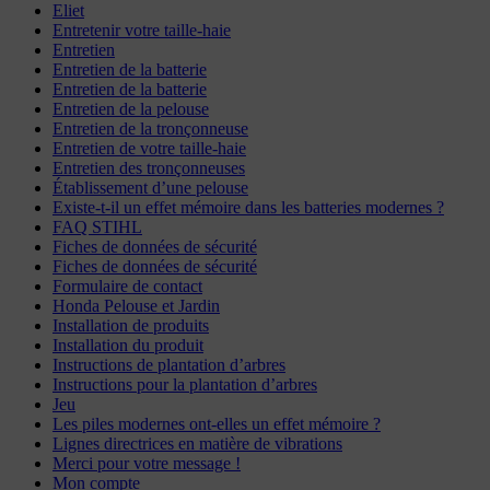
Eliet
Entretenir votre taille-haie
Entretien
Entretien de la batterie
Entretien de la batterie
Entretien de la pelouse
Entretien de la tronçonneuse
Entretien de votre taille-haie
Entretien des tronçonneuses
Établissement d’une pelouse
Existe-t-il un effet mémoire dans les batteries modernes ?
FAQ STIHL
Fiches de données de sécurité
Fiches de données de sécurité
Formulaire de contact
Honda Pelouse et Jardin
Installation de produits
Installation du produit
Instructions de plantation d’arbres
Instructions pour la plantation d’arbres
Jeu
Les piles modernes ont-elles un effet mémoire ?
Lignes directrices en matière de vibrations
Merci pour votre message !
Mon compte