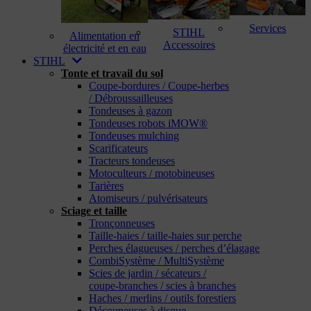
Services
STIHL
Alimentation en
Accessoires
électricité et en eau
STIHL
Tonte et travail du sol
Coupe-bordures / Coupe-herbes
/ Débroussailleuses
Tondeuses à gazon
Tondeuses robots iMOW®
Tondeuses mulching
Scarificateurs
Tracteurs tondeuses
Motoculteurs / motobineuses
Tarières
Atomiseurs / pulvérisateurs
Sciage et taille
Tronçonneuses
Taille-haies / taille-haies sur perche
Perches élagueuses / perches d’élagage
CombiSystème / MultiSystème
Scies de jardin / sécateurs /
coupe-branches / scies à branches
Haches / merlins / outils forestiers
Découpeuses à disque