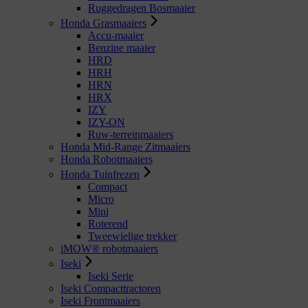
Ruggedragen Bosmaaier
Honda Grasmaaiers
Accu-maaier
Benzine maaier
HRD
HRH
HRN
HRX
IZY
IZY-ON
Ruw-terreinmaaiers
Honda Mid-Range Zitmaaiers
Honda Robotmaaiers
Honda Tuinfrezen
Compact
Micro
Mini
Roterend
Tweewielige trekker
iMOW® robotmaaiers
Iseki
Iseki Serie
Iseki Compacttractoren
Iseki Frontmaaiers