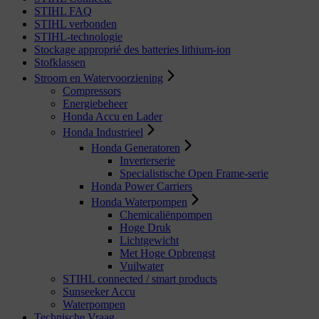
STIHL FAQ
STIHL verbonden
STIHL-technologie
Stockage approprié des batteries lithium-ion
Stofklassen
Stroom en Watervoorziening
Compressors
Energiebeheer
Honda Accu en Lader
Honda Industrieel
Honda Generatoren
Inverterserie
Specialistische Open Frame-serie
Honda Power Carriers
Honda Waterpompen
Chemicaliënpompen
Hoge Druk
Lichtgewicht
Met Hoge Opbrengst
Vuilwater
STIHL connected / smart products
Sunseeker Accu
Waterpompen
Technische Vraag