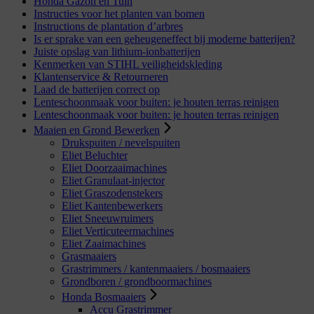
Honda Gazon en Tuin
Instructies voor het planten van bomen
Instructions de plantation d’arbres
Is er sprake van een geheugeneffect bij moderne batterijen?
Juiste opslag van lithium-ionbatterijen
Kenmerken van STIHL veiligheidskleding
Klantenservice & Retourneren
Laad de batterijen correct op
Lenteschoonmaak voor buiten: je houten terras reinigen
Lenteschoonmaak voor buiten: je houten terras reinigen
Maaien en Grond Bewerken
Drukspuiten / nevelspuiten
Eliet Beluchter
Eliet Doorzaaimachines
Eliet Granulaat-injector
Eliet Graszodenstekers
Eliet Kantenbewerkers
Eliet Sneeuwruimers
Eliet Verticuteermachines
Eliet Zaaimachines
Grasmaaiers
Grastrimmers / kantenmaaiers / bosmaaiers
Grondboren / grondboormachines
Honda Bosmaaiers
Accu Grastrimmer