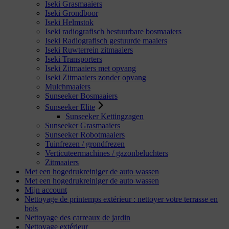
Iseki Grasmaaiers
Iseki Grondboor
Iseki Helmstok
Iseki radiografisch bestuurbare bosmaaiers
Iseki Radiografisch gestuurde maaiers
Iseki Ruwterrein zitmaaiers
Iseki Transporters
Iseki Zitmaaiers met opvang
Iseki Zitmaaiers zonder opvang
Mulchmaaiers
Sunseeker Bosmaaiers
Sunseeker Elite
Sunseeker Kettingzagen
Sunseeker Grasmaaiers
Sunseeker Robotmaaiers
Tuinfrezen / grondfrezen
Verticuteermachines / gazonbeluchters
Zitmaaiers
Met een hogedrukreiniger de auto wassen
Met een hogedrukreiniger de auto wassen
Mijn account
Nettoyage de printemps extérieur : nettoyer votre terrasse en
bois
Nettoyage des carreaux de jardin
Nettoyage extérieur