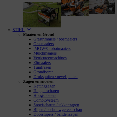
STIHL
Maaien en Grond
Grastrimmers / bosmaaiers
Grasmaaiers
iMOW® robotmaaiers
Mulchmaaiers
Verticuteermachines
Zitmaaiers
Tuinfrezen
Grondboren
Drukspuiten / nevelspuiten
Zagen en snoeien
Kettingzagen
Heggenscharen
Hoogsnoeiers
CombiSysteem
Snoeischaren / takkenzagen
Bijlen / bosbouwgereedschap
Doorslijpers / bandenzagen