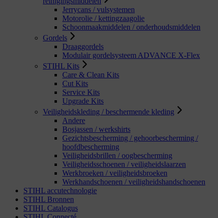
reinigingsmiddelen
Jerrycans / vulsystemen
Motorolie / kettingzaagolie
Schoonmaakmiddelen / onderhoudsmiddelen
Gordels
Draaggordels
Modulair gordelsysteem ADVANCE X-Flex
STIHL Kits
Care & Clean Kits
Cut Kits
Service Kits
Upgrade Kits
Veiligheidskleding / beschermende kleding
Andere
Bosjassen / werkshirts
Gezichtsbescherming / gehoorbescherming /
hoofdbescherming
Veiligheidsbrillen / oogbescherming
Veiligheidsschoenen / veiligheidslaarzen
Werkbroeken / veiligheidsbroeken
Werkhandschoenen / veiligheidshandschoenen
STIHL accutechnologie
STIHL Bronnen
STIHL Catalogus
STIHL Connecté