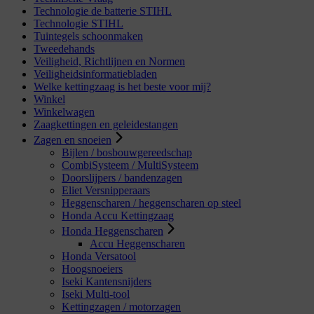
Technologie de batterie STIHL
Technologie STIHL
Tuintegels schoonmaken
Tweedehands
Veiligheid, Richtlijnen en Normen
Veiligheidsinformatiebladen
Welke kettingzaag is het beste voor mij?
Winkel
Winkelwagen
Zaagkettingen en geleidestangen
Zagen en snoeien
Bijlen / bosbouwgereedschap
CombiSysteem / MultiSysteem
Doorslijpers / bandenzagen
Eliet Versnipperaars
Heggenscharen / heggenscharen op steel
Honda Accu Kettingzaag
Honda Heggenscharen
Accu Heggenscharen
Honda Versatool
Hoogsnoeiers
Iseki Kantensnijders
Iseki Multi-tool
Kettingzagen / motorzagen