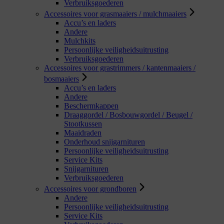
Verbruiksgoederen
Accessoires voor grasmaaiers / mulchmaaiers
Accu’s en laders
Andere
Mulchkits
Persoonlijke veiligheidsuitrusting
Verbruiksgoederen
Accessoires voor grastrimmers / kantenmaaiers /
bosmaaiers
Accu’s en laders
Andere
Beschermkappen
Draaggordel / Bosbouwgordel / Beugel /
Stootkussen
Maaidraden
Onderhoud snijgarnituren
Persoonlijke veiligheidsuitrusting
Service Kits
Snijgarnituren
Verbruiksgoederen
Accessoires voor grondboren
Andere
Persoonlijke veiligheidsuitrusting
Service Kits