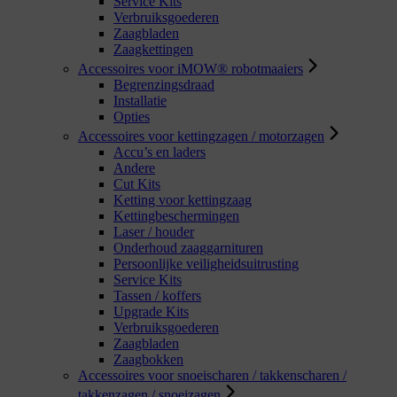
Service Kits
Verbruiksgoederen
Zaagbladen
Zaagkettingen
Accessoires voor iMOW® robotmaaiers
Begrenzingsdraad
Installatie
Opties
Accessoires voor kettingzagen / motorzagen
Accu’s en laders
Andere
Cut Kits
Ketting voor kettingzaag
Kettingbeschermingen
Laser / houder
Onderhoud zaaggarnituren
Persoonlijke veiligheidsuitrusting
Service Kits
Tassen / koffers
Upgrade Kits
Verbruiksgoederen
Zaagbladen
Zaagbokken
Accessoires voor snoeischaren / takkenscharen /
takkenzagen / snoeizagen