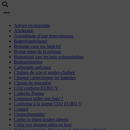
Advies en inspiratie
Afrekenen
Assemblage d’une tronçonneuse
Batterijonderhoud
Bedankt voor uw bericht!
Bonne tonte de la pelouse
Buitenkant van het huis schoonmaken
Buitenreiniging
Carburants spéciaux
Chaînes de scie et guides-chaînes
Charger correctement les batteries
Classes de poussière
CO2 conform EURO V
Collectie Pagina
Comment tailler une haie ?
Conforme à la norme CO2 EURO V
Contact
Contactformulier
Creëer je eigen houten ideeën
Créez vos propres idées en bois
Dakgoot reinigen: Hoe maak je dakgoten schoon?