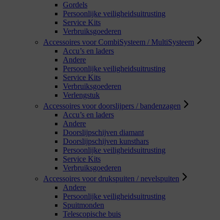
Gordels
Persoonlijke veiligheidsuitrusting
Service Kits
Verbruiksgoederen
Accessoires voor CombiSysteem / MultiSysteem
Accu’s en laders
Andere
Persoonlijke veiligheidsuitrusting
Service Kits
Verbruiksgoederen
Verlengstuk
Accessoires voor doorslijpers / bandenzagen
Accu’s en laders
Andere
Doorslijpschijven diamant
Doorslijpschijven kunsthars
Persoonlijke veiligheidsuitrusting
Service Kits
Verbruiksgoederen
Accessoires voor drukspuiten / nevelspuiten
Andere
Persoonlijke veiligheidsuitrusting
Spuitmonden
Telescopische buis