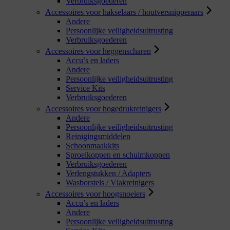
Verbruiksgoederen
Accessoires voor hakselaars / houtversnipperaars
Andere
Persoonlijke veiligheidsuitrusting
Verbruiksgoederen
Accessoires voor heggenscharen
Accu’s en laders
Andere
Persoonlijke veiligheidsuitrusting
Service Kits
Verbruiksgoederen
Accessoires voor hogedrukreinigers
Andere
Persoonlijke veiligheidsuitrusting
Reinigingsmiddelen
Schoonmaakkits
Sproeikoppen en schuimkoppen
Verbruiksgoederen
Verlengstukken / Adapters
Wasborstels / Vlakreinigers
Accessoires voor hoogsnoeiers
Accu’s en laders
Andere
Persoonlijke veiligheidsuitrusting