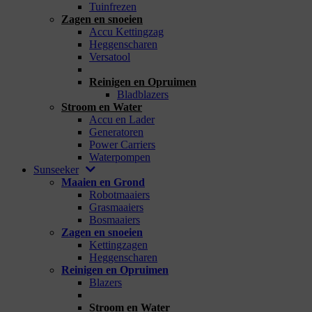
Tuinfrezen
Zagen en snoeien
Accu Kettingzag
Heggenscharen
Versatool
_
Reinigen en Opruimen
Bladblazers
Stroom en Water
Accu en Lader
Generatoren
Power Carriers
Waterpompen
Sunseeker
Maaien en Grond
Robotmaaiers
Grasmaaiers
Bosmaaiers
Zagen en snoeien
Kettingzagen
Heggenscharen
Reinigen en Opruimen
Blazers
_
Stroom en Water