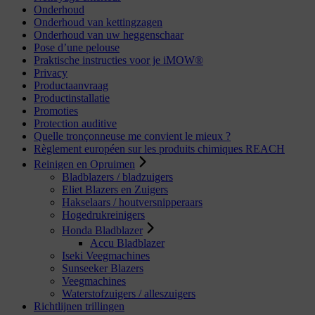
Onderhoud
Onderhoud van kettingzagen
Onderhoud van uw heggenschaar
Pose d’une pelouse
Praktische instructies voor je iMOW®
Privacy
Productaanvraag
Productinstallatie
Promoties
Protection auditive
Quelle tronçonneuse me convient le mieux ?
Règlement européen sur les produits chimiques REACH
Reinigen en Opruimen
Bladblazers / bladzuigers
Eliet Blazers en Zuigers
Hakselaars / houtversnipperaars
Hogedrukreinigers
Honda Bladblazer
Accu Bladblazer
Iseki Veegmachines
Sunseeker Blazers
Veegmachines
Waterstofzuigers / alleszuigers
Richtlijnen trillingen