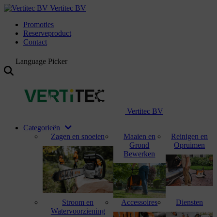
Vertitec BV
Promoties
Reserveproduct
Contact
Language Picker
Vertitec BV
Categorieën
Zagen en snoeien
Maaien en
Reinigen en
Grond
Opruimen
Bewerken
Stroom en
Accessoires
Diensten
Watervoorziening