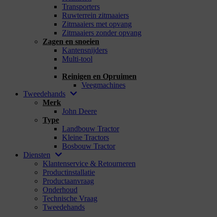
Transporters
Ruwterrein zitmaaiers
Zitmaaiers met opvang
Zitmaaiers zonder opvang
Zagen en snoeien
Kantensnijders
Multi-tool
_
Reinigen en Opruimen
Veegmachines
Tweedehands
Merk
John Deere
Type
Landbouw Tractor
Kleine Tractors
Bosbouw Tractor
Diensten
Klantenservice & Retourneren
Productinstallatie
Productaanvraag
Onderhoud
Technische Vraag
Tweedehands