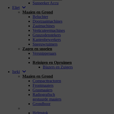
Sunseeker Accu
Eliet
Maaien en Grond
Beluchter
Doorzaaimachines
Zaaimachines
Verticuteermachines
Graszodenstekers
Kantenbewerkers
Sneeuwruimers
Zagen en snoeien
Versnipperaars
_
Reinigen en Opruimen
Blazers en Zuigers
Iseki
Maaien en Grond
Compacttractoren
Frontmaaiers
Grasmaaiers
Radiografisch
gestuurde maaiers
Grondboor
_
Helmstok