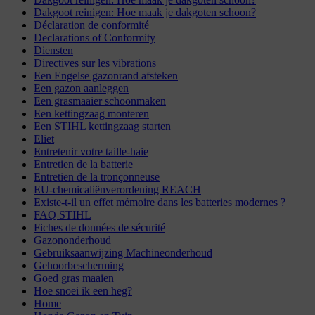
Dakgoot reinigen: Hoe maak je dakgoten schoon?
Déclaration de conformité
Declarations of Conformity
Diensten
Directives sur les vibrations
Een Engelse gazonrand afsteken
Een gazon aanleggen
Een grasmaaier schoonmaken
Een kettingzaag monteren
Een STIHL kettingzaag starten
Eliet
Entretenir votre taille-haie
Entretien de la batterie
Entretien de la tronçonneuse
EU-chemicaliënverordening REACH
Existe-t-il un effet mémoire dans les batteries modernes ?
FAQ STIHL
Fiches de données de sécurité
Gazononderhoud
Gebruiksaanwijzing Machineonderhoud
Gehoorbescherming
Goed gras maaien
Hoe snoei ik een heg?
Home