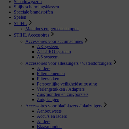
Schaduwgazon
Snijbeschermingsklassen
Speciale brandstoffen
Spelen
STIHL
Machines en gereedschappen
STIHL Accessoires
Accessoires voor accumachines
AK systeem
ALLPRO systeem
AS systeem
Accessoires voor alleszuigers / waterstofzuigers
Andere
Filterelementen
Filterzakken
Persoonlijke veiligheidsuitrusting
Verlengstukken / Adapters
Zuigmonden en zuigborstels
Zuigslangen
Accessoires voor bladblazers / bladzuigers
Aanbouwsets
Accu’s en laders
Andere
Blaasmonden