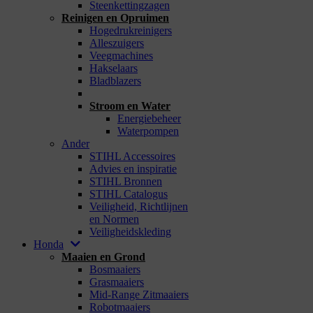
Steenkettingzagen
Reinigen en Opruimen
Hogedrukreinigers
Alleszuigers
Veegmachines
Hakselaars
Bladblazers
_
Stroom en Water
Energiebeheer
Waterpompen
Ander
STIHL Accessoires
Advies en inspiratie
STIHL Bronnen
STIHL Catalogus
Veiligheid, Richtlijnen
en Normen
Veiligheidskleding
Honda
Maaien en Grond
Bosmaaiers
Grasmaaiers
Mid-Range Zitmaaiers
Robotmaaiers