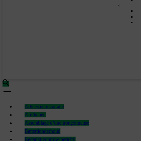
Advies en inspiratie
Afrekenen
Assemblage d’une tronçonneuse
Batterijonderhoud
Bedankt voor uw bericht!