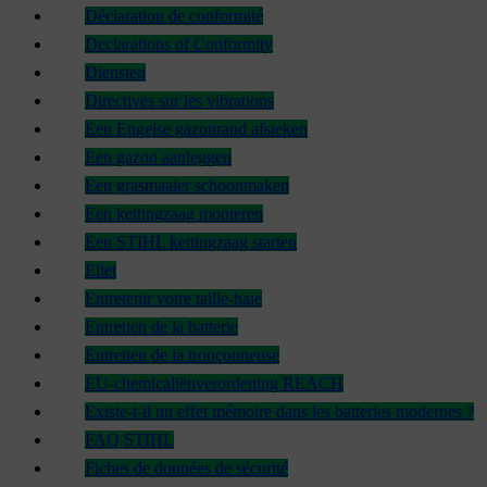
Déclaration de conformité
Declarations of Conformity
Diensten
Directives sur les vibrations
Een Engelse gazonrand afsteken
Een gazon aanleggen
Een grasmaaier schoonmaken
Een kettingzaag monteren
Een STIHL kettingzaag starten
Eliet
Entretenir votre taille-haie
Entretien de la batterie
Entretien de la tronçonneuse
EU-chemicaliënverordening REACH
Existe-t-il un effet mémoire dans les batteries modernes ?
FAQ STIHL
Fiches de données de sécurité