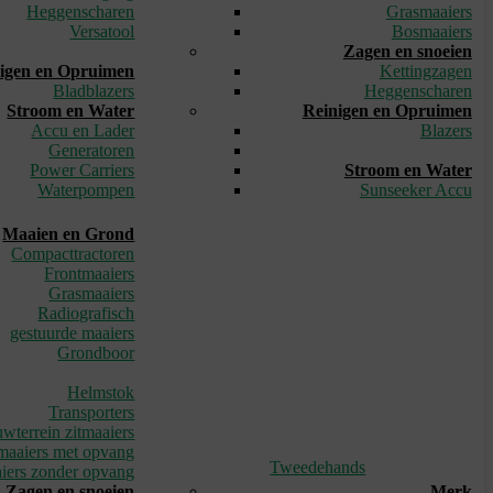
Heggenscharen
Grasmaaiers
Versatool
Bosmaaiers
_
Zagen en snoeien
igen en Opruimen
Kettingzagen
Bladblazers
Heggenscharen
Stroom en Water
Reinigen en Opruimen
Accu en Lader
Blazers
Generatoren
_
Power Carriers
Stroom en Water
Waterpompen
Sunseeker Accu
Maaien en Grond
Compacttractoren
Frontmaaiers
Grasmaaiers
Radiografisch
gestuurde maaiers
Grondboor
_
Helmstok
Transporters
wterrein zitmaaiers
maaiers met opvang
Tweedehands
iers zonder opvang
Zagen en snoeien
Merk