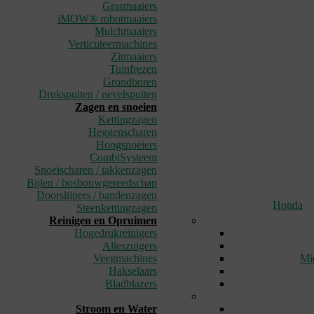
Grasmaaiers
iMOW® robotmaaiers
Mulchmaaiers
Verticuteermachines
Zitmaaiers
Tuinfrezen
Grondboren
Drukspuiten / nevelspuiten
Zagen en snoeien
Kettingzagen
Heggenscharen
Hoogsnoeiers
CombiSysteem
Snoeischaren / takkenzagen
Bijlen / bosbouwgereedschap
Doorslijpers / bandenzagen
Honda
Steenkettingzagen
Reinigen en Opruimen
Hogedrukreinigers
Alleszuigers
Veegmachines
Mi
Hakselaars
Bladblazers
_
Stroom en Water