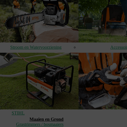
Stroom en Watervoorziening
Accessoi
STIHL
Maaien en Grond
Grastrimmers / bosmaaiers