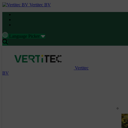
Vertitec BV
Language Picker
Vertitec
BV