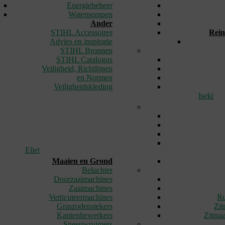
Energiebeheer
Waterpompen
Ander
STIHL Accessoires
Rein
Advies en inspiratie
STIHL Bronnen
STIHL Catalogus
Veiligheid, Richtlijnen
en Normen
Veiligheidskleding
Iseki
Eliet
Maaien en Grond
Beluchter
Doorzaaimachines
Zaaimachines
Verticuteermachines
Ru
Graszodenstekers
Zit
Kantenbewerkers
Zitmaa
Sneeuwruimers