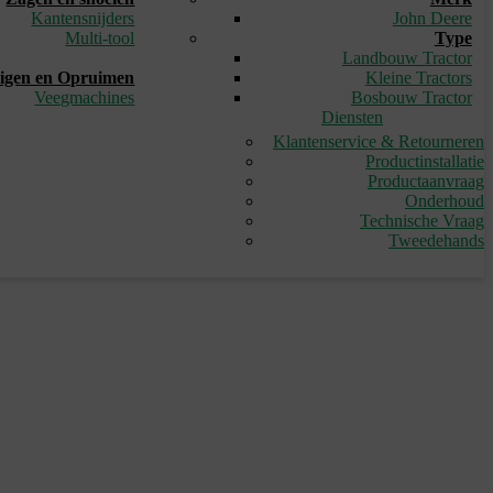
Kantensnijders
John Deere
Multi-tool
Type
_
Landbouw Tractor
igen en Opruimen
Kleine Tractors
Veegmachines
Bosbouw Tractor
Diensten
Klantenservice & Retourneren
Productinstallatie
Productaanvraag
Onderhoud
Technische Vraag
Tweedehands