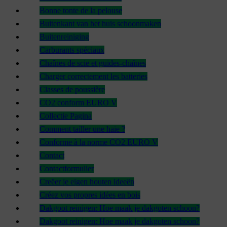
Bonne tonte de la pelouse
Buitenkant van het huis schoonmaken
Buitenreiniging
Carburants spéciaux
Chaînes de scie et guides-chaînes
Charger correctement les batteries
Classes de poussière
CO2 conform EURO V
Collectie Pagina
Comment tailler une haie ?
Conforme à la norme CO2 EURO V
Contact
Contactformulier
Creëer je eigen houten ideeën
Créez vos propres idées en bois
Dakgoot reinigen: Hoe maak je dakgoten schoon?
Dakgoot reinigen: Hoe maak je dakgoten schoon?