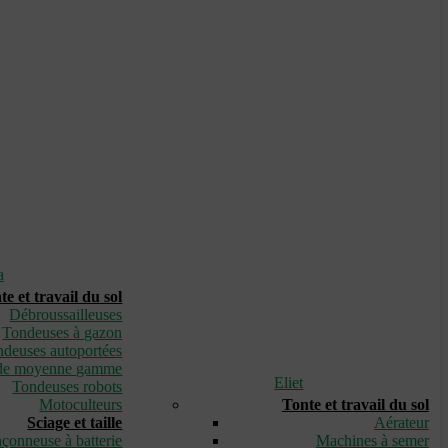
a
te et travail du sol
Débroussailleuses
Tondeuses à gazon
deuses autoportées
de moyenne gamme
Eliet
Tondeuses robots
Motoculteurs
Tonte et travail du sol
Sciage et taille
Aérateur
çonneuse à batterie
Machines à semer