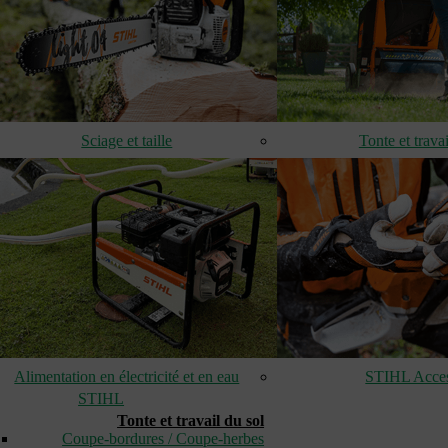
Sciage et taille
Tonte et travai
Alimentation en électricité et en eau
STIHL Acces
STIHL
Tonte et travail du sol
Coupe-bordures / Coupe-herbes