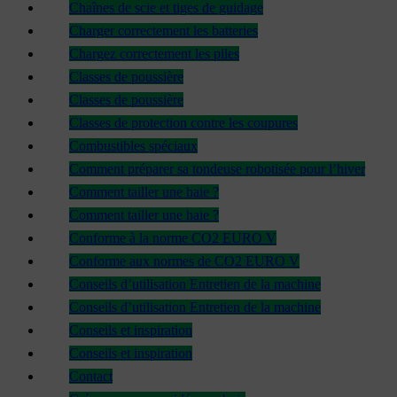
Chaînes de scie et tiges de guidage
Charger correctement les batteries
Chargez correctement les piles
Classes de poussière
Classes de poussière
Classes de protection contre les coupures
Combustibles spéciaux
Comment préparer sa tondeuse robotisée pour l’hiver
Comment tailler une haie ?
Comment tailler une haie ?
Conforme à la norme CO2 EURO V
Conforme aux normes de CO2 EURO V
Conseils d’utilisation Entretien de la machine
Conseils d’utilisation Entretien de la machine
Conseils et inspiration
Conseils et inspiration
Contact