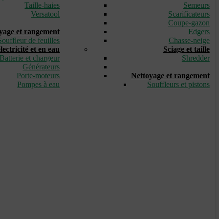
Taille-haies
Semeurs
Versatool
Scarificateurs
_
Coupe-gazon
yage et rangement
Edgers
Souffleur de feuilles
Chasse-neige
ectricité et en eau
Sciage et taille
Batterie et chargeur
Shredder
Générateurs
_
Porte-moteurs
Nettoyage et rangement
Pompes à eau
Souffleurs et pistons