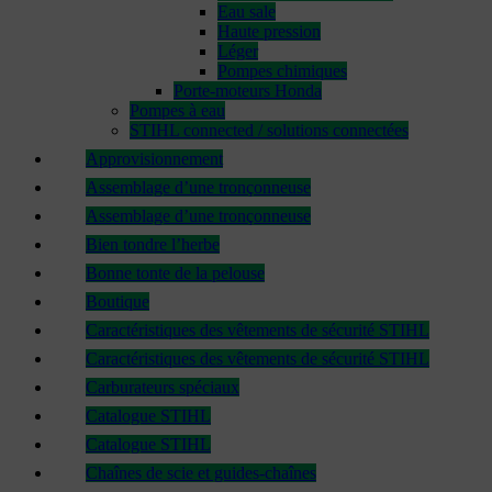
Eau sale
Haute pression
Léger
Pompes chimiques
Porte-moteurs Honda
Pompes à eau
STIHL connected / solutions connectées
Approvisionnement
Assemblage d’une tronçonneuse
Assemblage d’une tronçonneuse
Bien tondre l’herbe
Bonne tonte de la pelouse
Boutique
Caractéristiques des vêtements de sécurité STIHL
Caractéristiques des vêtements de sécurité STIHL
Carburateurs spéciaux
Catalogue STIHL
Catalogue STIHL
Chaînes de scie et guides-chaînes