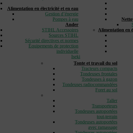
_
Alimentation en électricité et en eau
Gestion d’énergie
Pompes à eau
Netto
Ander
STIHL Accessoires
Alimentation en él
Sources STIHL
Sécurité directives et normes
Équipements de protection
individuelle
Iseki
Tonte et travail du sol
Tracteurs compacts
Tondeuses frontales
Tondeuses à gazon
Tondeuses radiocommandées
Foret au sol
_
Taller
Transporteurs
Tondeuses autoportées
tout-terrain
Tondeuses autoportées
avec ramassage
Tondeuses autoportées