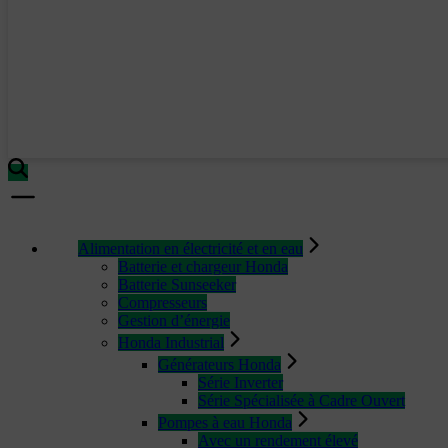
Alimentation en électricité et en eau
Batterie et chargeur Honda
Batterie Sunseeker
Compresseurs
Gestion d’énergie
Honda Industrial
Générateurs Honda
Série Inverter
Série Spécialisée à Cadre Ouvert
Pompes à eau Honda
Avec un rendement élevé