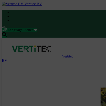
Vertitec BV
Language Picker
Vertitec
BV