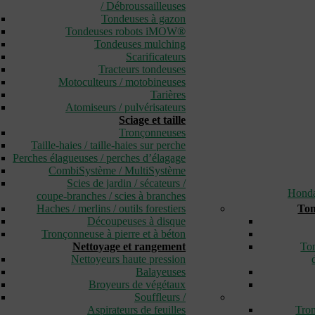
/ Débroussailleuses
Tondeuses à gazon
Tondeuses robots iMOW®
Tondeuses mulching
Scarificateurs
Tracteurs tondeuses
Motoculteurs / motobineuses
Tarières
Atomiseurs / pulvérisateurs
Sciage et taille
Tronçonneuses
Taille-haies / taille-haies sur perche
Perches élagueuses / perches d’élagage
CombiSystème / MultiSystème
Scies de jardin / sécateurs /
Hond
coupe-branches / scies à branches
Haches / merlins / outils forestiers
Ton
Découpeuses à disque
Tronçonneuse à pierre et à béton
Nettoyage et rangement
Ton
Nettoyeurs haute pression
Balayeuses
Broyeurs de végétaux
Souffleurs /
Aspirateurs de feuilles
Tron