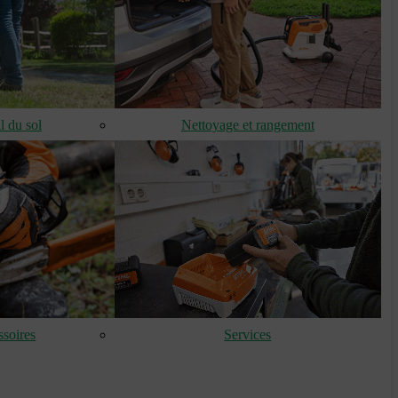
l du sol
Nettoyage et rangement
soires
Services