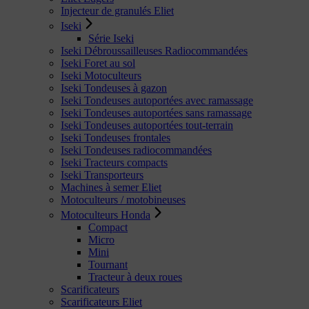
Injecteur de granulés Eliet
Iseki
Série Iseki
Iseki Débroussailleuses Radiocommandées
Iseki Foret au sol
Iseki Motoculteurs
Iseki Tondeuses à gazon
Iseki Tondeuses autoportées avec ramassage
Iseki Tondeuses autoportées sans ramassage
Iseki Tondeuses autoportées tout-terrain
Iseki Tondeuses frontales
Iseki Tondeuses radiocommandées
Iseki Tracteurs compacts
Iseki Transporteurs
Machines à semer Eliet
Motoculteurs / motobineuses
Motoculteurs Honda
Compact
Micro
Mini
Tournant
Tracteur à deux roues
Scarificateurs
Scarificateurs Eliet