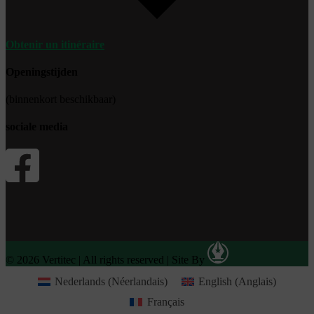
Obtenir un itinéraire
Openingstijden
(binnenkort beschikbaar)
sociale media
© 2026 Vertitec | All rights reserved
|
Site By
Nederlands
(
Néerlandais
)
English
(
Anglais
)
Français