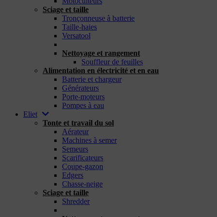
Motoculteurs
Sciage et taille
Tronçonneuse à batterie
Taille-haies
Versatool
_
Nettoyage et rangement
Souffleur de feuilles
Alimentation en électricité et en eau
Batterie et chargeur
Générateurs
Porte-moteurs
Pompes à eau
Eliet
Tonte et travail du sol
Aérateur
Machines à semer
Semeurs
Scarificateurs
Coupe-gazon
Edgers
Chasse-neige
Sciage et taille
Shredder
_