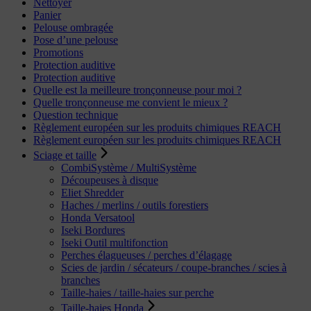
Nettoyer
Panier
Pelouse ombragée
Pose d’une pelouse
Promotions
Protection auditive
Protection auditive
Quelle est la meilleure tronçonneuse pour moi ?
Quelle tronçonneuse me convient le mieux ?
Question technique
Règlement européen sur les produits chimiques REACH
Règlement européen sur les produits chimiques REACH
Sciage et taille
CombiSystème / MultiSystème
Découpeuses à disque
Eliet Shredder
Haches / merlins / outils forestiers
Honda Versatool
Iseki Bordures
Iseki Outil multifonction
Perches élagueuses / perches d’élagage
Scies de jardin / sécateurs / coupe-branches / scies à
branches
Taille-haies / taille-haies sur perche
Taille-haies Honda