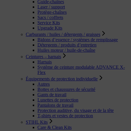
Guide-chaînes
Laser / support
Protège-chaînes
Sacs / coffrets
Service Kits
Upgrade Kits
Carburants / huiles / détergents / graisses
Bidons d’essence / systèmes de remplissage
Détergents / produits d’entretien
Huiles moteur / huile-de-chaîne
Ceintures – harnais
Harnais
Système de ceinture modulable ADVANCE X-
Flex
Équipements de protection individuelle
Autres
Bottes et chaussures de sécurité
Gants de travail
Lunettes de protection
Pantalons de travail
Protection auditive, du visage et de la tête
T-shirts et vestes de protection
STIHL Kits
Care & Clean Kits