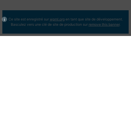
Ce site est enregistré sur
wpml.org
en tant que site de développement.
Basculez vers une clé de site de production sur
remove this banner
.