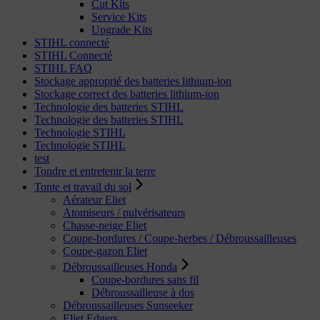
Cut Kits
Service Kits
Upgrade Kits
STIHL connecté
STIHL Connecté
STIHL FAQ
Stockage approprié des batteries lithium-ion
Stockage correct des batteries lithium-ion
Technologie des batteries STIHL
Technologie des batteries STIHL
Technologie STIHL
Technologie STIHL
test
Tondre et entretenir la terre
Tonte et travail du sol
Aérateur Eliet
Atomiseurs / pulvérisateurs
Chasse-neige Eliet
Coupe-bordures / Coupe-herbes / Débroussailleuses
Coupe-gazon Eliet
Débroussailleuses Honda
Coupe-bordures sans fil
Débroussailleuse à dos
Débroussailleuses Sunseeker
Eliet Edgers