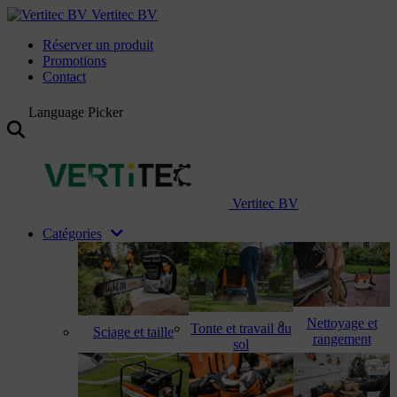
Vertitec BV
Réserver un produit
Promotions
Contact
Language Picker
Vertitec BV
Catégories
Nettoyage et
Tonte et travail du
Sciage et taille
rangement
sol