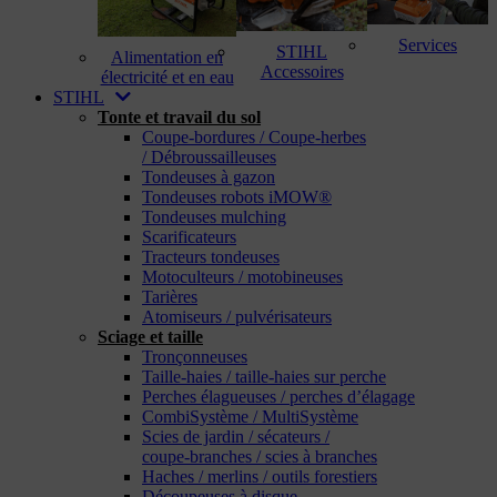
Services
STIHL
Alimentation en
Accessoires
électricité et en eau
STIHL
Tonte et travail du sol
Coupe-bordures / Coupe-herbes
/ Débroussailleuses
Tondeuses à gazon
Tondeuses robots iMOW®
Tondeuses mulching
Scarificateurs
Tracteurs tondeuses
Motoculteurs / motobineuses
Tarières
Atomiseurs / pulvérisateurs
Sciage et taille
Tronçonneuses
Taille-haies / taille-haies sur perche
Perches élagueuses / perches d’élagage
CombiSystème / MultiSystème
Scies de jardin / sécateurs /
coupe-branches / scies à branches
Haches / merlins / outils forestiers
Découpeuses à disque