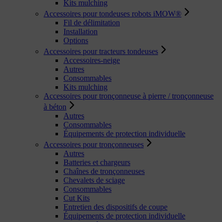
Kits mulching
Accessoires pour tondeuses robots iMOW®
Fil de délimitation
Installation
Options
Accessoires pour tracteurs tondeuses
Accessoires-neige
Autres
Consommables
Kits mulching
Accessoires pour tronçonneuse à pierre / tronçonneuse
à béton
Autres
Consommables
Équipements de protection individuelle
Accessoires pour tronçonneuses
Autres
Batteries et chargeurs
Chaînes de tronçonneuses
Chevalets de sciage
Consommables
Cut Kits
Entretien des dispositifs de coupe
Équipements de protection individuelle