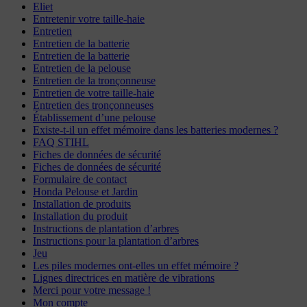
Eliet
Entretenir votre taille-haie
Entretien
Entretien de la batterie
Entretien de la batterie
Entretien de la pelouse
Entretien de la tronçonneuse
Entretien de votre taille-haie
Entretien des tronçonneuses
Établissement d’une pelouse
Existe-t-il un effet mémoire dans les batteries modernes ?
FAQ STIHL
Fiches de données de sécurité
Fiches de données de sécurité
Formulaire de contact
Honda Pelouse et Jardin
Installation de produits
Installation du produit
Instructions de plantation d’arbres
Instructions pour la plantation d’arbres
Jeu
Les piles modernes ont-elles un effet mémoire ?
Lignes directrices en matière de vibrations
Merci pour votre message !
Mon compte