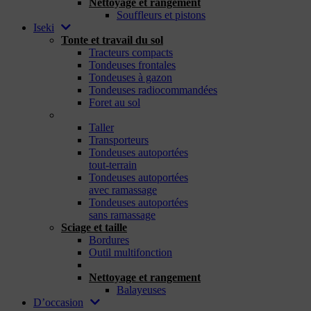
Nettoyage et rangement
Souffleurs et pistons
Iseki
Tonte et travail du sol
Tracteurs compacts
Tondeuses frontales
Tondeuses à gazon
Tondeuses radiocommandées
Foret au sol
_
Taller
Transporteurs
Tondeuses autoportées
tout-terrain
Tondeuses autoportées
avec ramassage
Tondeuses autoportées
sans ramassage
Sciage et taille
Bordures
Outil multifonction
_
Nettoyage et rangement
Balayeuses
D’occasion