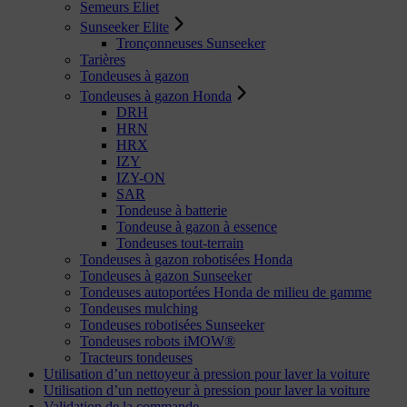
Semeurs Eliet
Sunseeker Elite
Tronçonneuses Sunseeker
Tarières
Tondeuses à gazon
Tondeuses à gazon Honda
DRH
HRN
HRX
IZY
IZY-ON
SAR
Tondeuse à batterie
Tondeuse à gazon à essence
Tondeuses tout-terrain
Tondeuses à gazon robotisées Honda
Tondeuses à gazon Sunseeker
Tondeuses autoportées Honda de milieu de gamme
Tondeuses mulching
Tondeuses robotisées Sunseeker
Tondeuses robots iMOW®
Tracteurs tondeuses
Utilisation d’un nettoyeur à pression pour laver la voiture
Utilisation d’un nettoyeur à pression pour laver la voiture
Validation de la commande