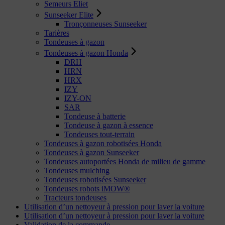
Semeurs Eliet
Sunseeker Elite
Tronçonneuses Sunseeker
Tarières
Tondeuses à gazon
Tondeuses à gazon Honda
DRH
HRN
HRX
IZY
IZY-ON
SAR
Tondeuse à batterie
Tondeuse à gazon à essence
Tondeuses tout-terrain
Tondeuses à gazon robotisées Honda
Tondeuses à gazon Sunseeker
Tondeuses autoportées Honda de milieu de gamme
Tondeuses mulching
Tondeuses robotisées Sunseeker
Tondeuses robots iMOW®
Tracteurs tondeuses
Utilisation d’un nettoyeur à pression pour laver la voiture
Utilisation d’un nettoyeur à pression pour laver la voiture
Validation de la commande