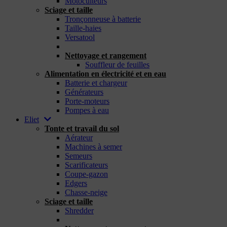
Motoculteurs
Sciage et taille
Tronçonneuse à batterie
Taille-haies
Versatool
_
Nettoyage et rangement
Souffleur de feuilles
Alimentation en électricité et en eau
Batterie et chargeur
Générateurs
Porte-moteurs
Pompes à eau
Eliet
Tonte et travail du sol
Aérateur
Machines à semer
Semeurs
Scarificateurs
Coupe-gazon
Edgers
Chasse-neige
Sciage et taille
Shredder
_