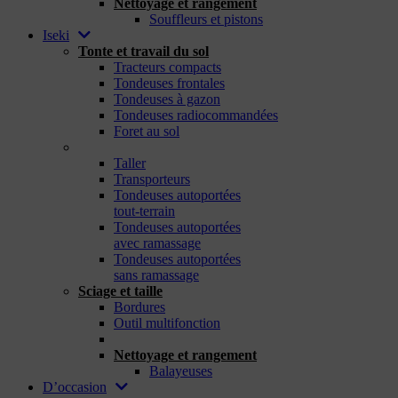
Nettoyage et rangement
Souffleurs et pistons
Iseki
Tonte et travail du sol
Tracteurs compacts
Tondeuses frontales
Tondeuses à gazon
Tondeuses radiocommandées
Foret au sol
_
Taller
Transporteurs
Tondeuses autoportées
tout-terrain
Tondeuses autoportées
avec ramassage
Tondeuses autoportées
sans ramassage
Sciage et taille
Bordures
Outil multifonction
_
Nettoyage et rangement
Balayeuses
D’occasion