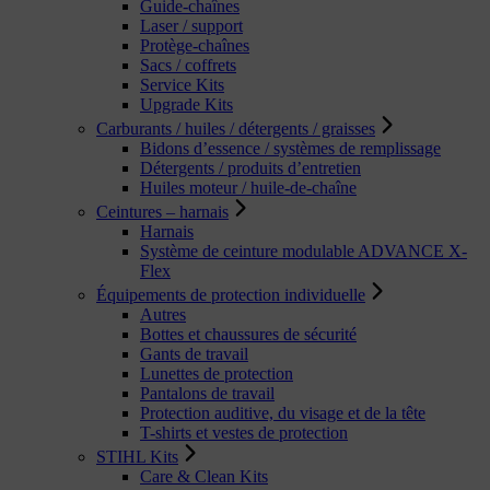
Guide-chaînes
Laser / support
Protège-chaînes
Sacs / coffrets
Service Kits
Upgrade Kits
Carburants / huiles / détergents / graisses
Bidons d’essence / systèmes de remplissage
Détergents / produits d’entretien
Huiles moteur / huile-de-chaîne
Ceintures – harnais
Harnais
Système de ceinture modulable ADVANCE X-
Flex
Équipements de protection individuelle
Autres
Bottes et chaussures de sécurité
Gants de travail
Lunettes de protection
Pantalons de travail
Protection auditive, du visage et de la tête
T-shirts et vestes de protection
STIHL Kits
Care & Clean Kits