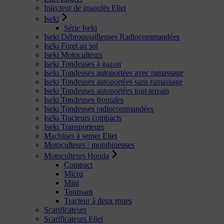
Injecteur de granulés Eliet
Iseki
Série Iseki
Iseki Débroussailleuses Radiocommandées
Iseki Foret au sol
Iseki Motoculteurs
Iseki Tondeuses à gazon
Iseki Tondeuses autoportées avec ramassage
Iseki Tondeuses autoportées sans ramassage
Iseki Tondeuses autoportées tout-terrain
Iseki Tondeuses frontales
Iseki Tondeuses radiocommandées
Iseki Tracteurs compacts
Iseki Transporteurs
Machines à semer Eliet
Motoculteurs / motobineuses
Motoculteurs Honda
Compact
Micro
Mini
Tournant
Tracteur à deux roues
Scarificateurs
Scarificateurs Eliet