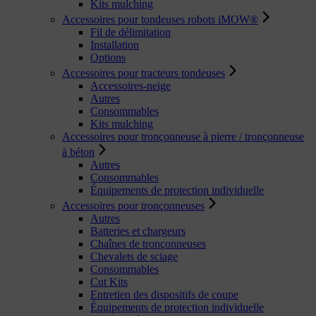
Kits mulching
Accessoires pour tondeuses robots iMOW®
Fil de délimitation
Installation
Options
Accessoires pour tracteurs tondeuses
Accessoires-neige
Autres
Consommables
Kits mulching
Accessoires pour tronçonneuse à pierre / tronçonneuse
à béton
Autres
Consommables
Équipements de protection individuelle
Accessoires pour tronçonneuses
Autres
Batteries et chargeurs
Chaînes de tronçonneuses
Chevalets de sciage
Consommables
Cut Kits
Entretien des dispositifs de coupe
Équipements de protection individuelle