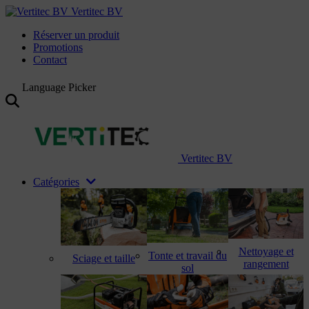
Vertitec BV
Réserver un produit
Promotions
Contact
Language Picker
Vertitec BV
Catégories
Nettoyage et
Tonte et travail du
Sciage et taille
rangement
sol