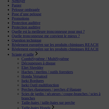
Nettoyer
Panier
Pelouse ombragée
Pose d’une pelouse
Promotions
Protection auditive
Protection auditive
Quelle est la meilleure tronçonneuse pour moi ?
Quelle tronçonneuse me convient le mieux ?
Question technique
Règlement européen sur les produits chimiques REACH
Règlement européen sur les produits chimiques REACH
Sciage et taille
CombiSystème / MultiSystème
Découpeuses à disque
Eliet Shredder
Haches / merlins / outils forestiers
Honda Versatool
Iseki Bordures
Iseki Outil multifonction
Perches élagueuses / perches d’élagage
Scies de jardin / sécateurs / coupe-branches / scies à
branches
Taille-haies / taille-haies sur perche
Taille-haies Honda