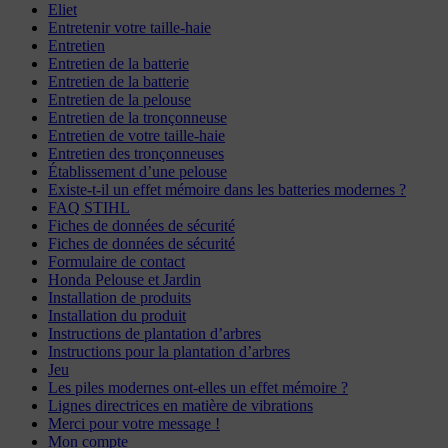
Eliet
Entretenir votre taille-haie
Entretien
Entretien de la batterie
Entretien de la batterie
Entretien de la pelouse
Entretien de la tronçonneuse
Entretien de votre taille-haie
Entretien des tronçonneuses
Établissement d’une pelouse
Existe-t-il un effet mémoire dans les batteries modernes ?
FAQ STIHL
Fiches de données de sécurité
Fiches de données de sécurité
Formulaire de contact
Honda Pelouse et Jardin
Installation de produits
Installation du produit
Instructions de plantation d’arbres
Instructions pour la plantation d’arbres
Jeu
Les piles modernes ont-elles un effet mémoire ?
Lignes directrices en matière de vibrations
Merci pour votre message !
Mon compte