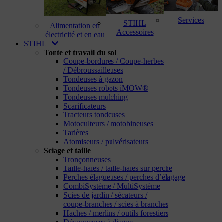
Services
STIHL
Alimentation en
Accessoires
électricité et en eau
STIHL
Tonte et travail du sol
Coupe-bordures / Coupe-herbes
/ Débroussailleuses
Tondeuses à gazon
Tondeuses robots iMOW®
Tondeuses mulching
Scarificateurs
Tracteurs tondeuses
Motoculteurs / motobineuses
Tarières
Atomiseurs / pulvérisateurs
Sciage et taille
Tronçonneuses
Taille-haies / taille-haies sur perche
Perches élagueuses / perches d’élagage
CombiSystème / MultiSystème
Scies de jardin / sécateurs /
coupe-branches / scies à branches
Haches / merlins / outils forestiers
Découpeuses à disque