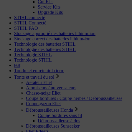
Cut Kits
Service Kits
Upgrade Kits
STIHL connecté
STIHL Connecté
STIHL FAQ
Stockage approprié des batteries lithium-ion
Stockage correct des batteries lithium-ion
Technologie des batteries STIHL
Technologie des batteries STIHL
Technologie STIHL
Technologie STIHL
test
Tondre et entretenir la terre
Tonte et travail du sol
Aérateur Eliet
Atomiseurs / pulvérisateurs
Chasse-neige Eliet
Coupe-bordures / Coupe-herbes / Débroussailleuses
Coupe-gazon Eliet
Débroussailleuses Honda
Coupe-bordures sans fil
Débroussailleuse à dos
Débroussailleuses Sunseeker
Eliet Edgers