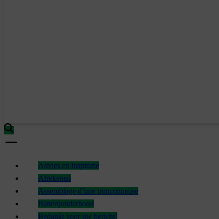
Advies en inspiratie
Afrekenen
Assemblage d’une tronçonneuse
Batterijonderhoud
Bedankt voor uw bericht!