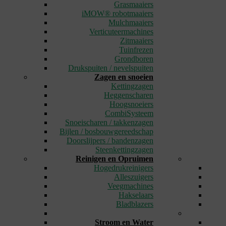
Grasmaaiers
iMOW® robotmaaiers
Mulchmaaiers
Verticuteermachines
Zitmaaiers
Tuinfrezen
Grondboren
Drukspuiten / nevelspuiten
Zagen en snoeien
Kettingzagen
Heggenscharen
Hoogsnoeiers
CombiSysteem
Snoeischaren / takkenzagen
Bijlen / bosbouwgereedschap
Doorslijpers / bandenzagen
Steenkettingzagen
Reinigen en Opruimen
Hogedrukreinigers
Alleszuigers
Veegmachines
Hakselaars
Bladblazers
_
Stroom en Water