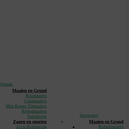
Honda
Maaien en Grond
Bosmaaiers
Grasmaaiers
Mid-Range Zitmaaiers
Robotmaaiers
Sunseeker
Tuinfrezen
Zagen en snoeien
Maaien en Grond
Accu Kettingzag
Robotmaaiers