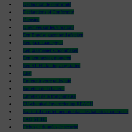
Déclaration de conformité
Declarations of Conformity
Diensten
Directives sur les vibrations
Een Engelse gazonrand afsteken
Een gazon aanleggen
Een grasmaaier schoonmaken
Een kettingzaag monteren
Een STIHL kettingzaag starten
Eliet
Entretenir votre taille-haie
Entretien de la batterie
Entretien de la tronçonneuse
EU-chemicaliënverordening REACH
Existe-t-il un effet mémoire dans les batteries modernes ?
FAQ STIHL
Fiches de données de sécurité