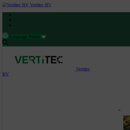
Vertitec BV
Language Picker
Vertitec
BV