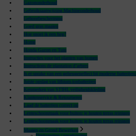
Gazononderhoud
Gebruiksaanwijzing Machineonderhoud
Gehoorbescherming
Goed gras maaien
Hoe snoei ik een heg?
Home
Honda Gazon en Tuin
Instructies voor het planten van bomen
Instructions de plantation d’arbres
Is er sprake van een geheugeneffect bij moderne batterijen
Juiste opslag van lithium-ionbatterijen
Kenmerken van STIHL veiligheidskleding
Klantenservice & Retourneren
Laad de batterijen correct op
Lenteschoonmaak voor buiten: je houten terras reinigen
Lenteschoonmaak voor buiten: je houten terras reinigen
Maaien en Grond Bewerken
Drukspuiten / nevelspuiten