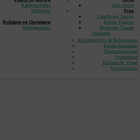
Kantensnijders
John Deere
Multi-tool
Type
_
Landbouw Tractor
Reinigen en Opruimen
Kleine Tractors
Veegmachines
Bosbouw Tractor
Diensten
Klantenservice & Retourneren
Productinstallatie
Productaanvraag
Onderhoud
Technische Vraag
Tweedehands