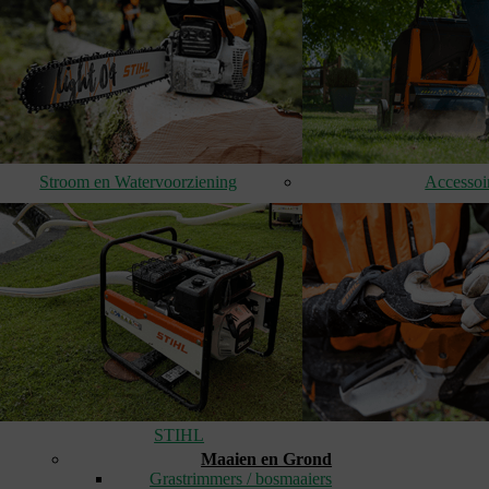
Stroom en Watervoorziening
Accessoi
STIHL
Maaien en Grond
Grastrimmers / bosmaaiers