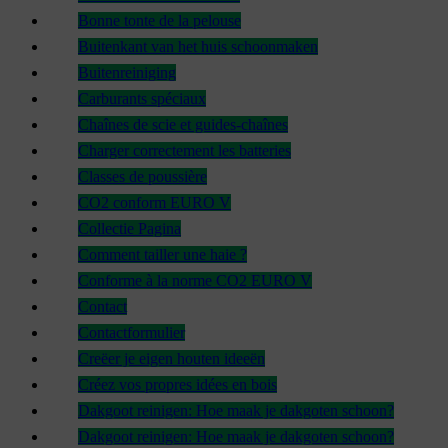
Bonne tonte de la pelouse
Buitenkant van het huis schoonmaken
Buitenreiniging
Carburants spéciaux
Chaînes de scie et guides-chaînes
Charger correctement les batteries
Classes de poussière
CO2 conform EURO V
Collectie Pagina
Comment tailler une haie ?
Conforme à la norme CO2 EURO V
Contact
Contactformulier
Creëer je eigen houten ideeën
Créez vos propres idées en bois
Dakgoot reinigen: Hoe maak je dakgoten schoon?
Dakgoot reinigen: Hoe maak je dakgoten schoon?