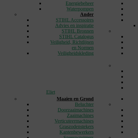
Energiebeheer
Waterpompen
Ander
STIHL Accessoires
Advies en inspiratie
STIHL Bronnen
STIHL Catalogus
Veiligheid, Richtlijnen
en Normen
Veiligheidskleding
Eliet
Maaien en Grond
Beluchter
Doorzaaimachines
Zaaimachines
Verticuteermachines
Graszodenstekers
Kantenbewerkers
Sneeuwruimers