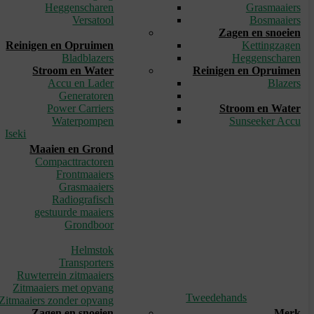
Heggenscharen
Grasmaaiers
Versatool
Bosmaaiers
_
Zagen en snoeien
Reinigen en Opruimen
Kettingzagen
Bladblazers
Heggenscharen
Stroom en Water
Reinigen en Opruimen
Accu en Lader
Blazers
Generatoren
_
Power Carriers
Stroom en Water
Waterpompen
Sunseeker Accu
Iseki
Maaien en Grond
Compacttractoren
Frontmaaiers
Grasmaaiers
Radiografisch
gestuurde maaiers
Grondboor
_
Helmstok
Transporters
Ruwterrein zitmaaiers
Zitmaaiers met opvang
Tweedehands
Zitmaaiers zonder opvang
Zagen en snoeien
Merk