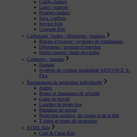
Guide-chaînes
Laser / support
Protège-chaînes
Sacs / coffrets
Service Kits
Upgrade Kits
Carburants / huiles / détergents / graisses
Bidons d’essence / systèmes de remplissage
Détergents / produits d’entretien
Huiles moteur / huile-de-chaîne
Ceintures – harnais
Harnais
Système de ceinture modulable ADVANCE X-
Flex
Équipements de protection individuelle
Autres
Bottes et chaussures de sécurité
Gants de travail
Lunettes de protection
Pantalons de travail
Protection auditive, du visage et de la tête
T-shirts et vestes de protection
STIHL Kits
Care & Clean Kits