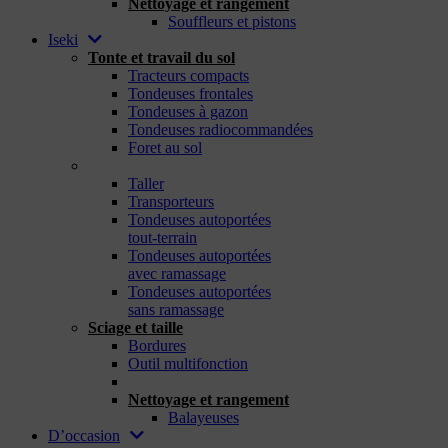
Nettoyage et rangement
Souffleurs et pistons
Iseki
Tonte et travail du sol
Tracteurs compacts
Tondeuses frontales
Tondeuses à gazon
Tondeuses radiocommandées
Foret au sol
_
Taller
Transporteurs
Tondeuses autoportées
tout-terrain
Tondeuses autoportées
avec ramassage
Tondeuses autoportées
sans ramassage
Sciage et taille
Bordures
Outil multifonction
_
Nettoyage et rangement
Balayeuses
D’occasion