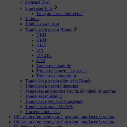
Semeurs Eliet
Sunseeker Elite
Tronçonneuses Sunseeker
Tarières
Tondeuses à gazon
Tondeuses à gazon Honda
DRH
HRN
HRX
IZY
IZY-ON
SAR
Tondeuse à batterie
Tondeuse à gazon à essence
Tondeuses tout-terrain
Tondeuses à gazon robotisées Honda
Tondeuses à gazon Sunseeker
Tondeuses autoportées Honda de milieu de gamme
Tondeuses mulching
Tondeuses robotisées Sunseeker
Tondeuses robots iMOW®
Tracteurs tondeuses
Utilisation d’un nettoyeur à pression pour laver la voiture
Utilisation d’un nettoyeur à pression pour laver la voiture
Validation de la commande