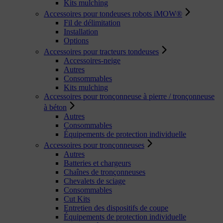
Kits mulching
Accessoires pour tondeuses robots iMOW®
Fil de délimitation
Installation
Options
Accessoires pour tracteurs tondeuses
Accessoires-neige
Autres
Consommables
Kits mulching
Accessoires pour tronçonneuse à pierre / tronçonneuse
à béton
Autres
Consommables
Équipements de protection individuelle
Accessoires pour tronçonneuses
Autres
Batteries et chargeurs
Chaînes de tronçonneuses
Chevalets de sciage
Consommables
Cut Kits
Entretien des dispositifs de coupe
Équipements de protection individuelle