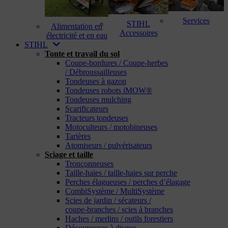
Services
STIHL
Alimentation en
Accessoires
électricité et en eau
STIHL
Tonte et travail du sol
Coupe-bordures / Coupe-herbes
/ Débroussailleuses
Tondeuses à gazon
Tondeuses robots iMOW®
Tondeuses mulching
Scarificateurs
Tracteurs tondeuses
Motoculteurs / motobineuses
Tarières
Atomiseurs / pulvérisateurs
Sciage et taille
Tronçonneuses
Taille-haies / taille-haies sur perche
Perches élagueuses / perches d’élagage
CombiSystème / MultiSystème
Scies de jardin / sécateurs /
coupe-branches / scies à branches
Haches / merlins / outils forestiers
Découpeuses à disque