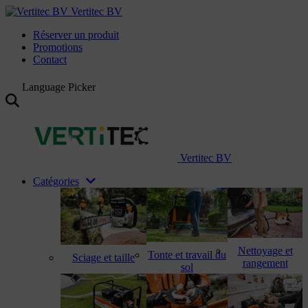
Vertitec BV
Réserver un produit
Promotions
Contact
Language Picker
Vertitec BV
Catégories
Nettoyage et
Tonte et travail du
Sciage et taille
rangement
sol