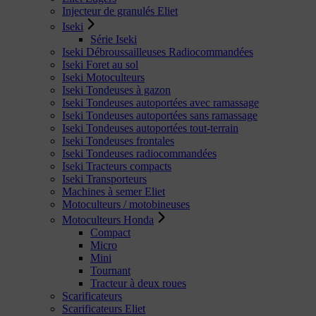
Injecteur de granulés Eliet
Iseki
Série Iseki
Iseki Débroussailleuses Radiocommandées
Iseki Foret au sol
Iseki Motoculteurs
Iseki Tondeuses à gazon
Iseki Tondeuses autoportées avec ramassage
Iseki Tondeuses autoportées sans ramassage
Iseki Tondeuses autoportées tout-terrain
Iseki Tondeuses frontales
Iseki Tondeuses radiocommandées
Iseki Tracteurs compacts
Iseki Transporteurs
Machines à semer Eliet
Motoculteurs / motobineuses
Motoculteurs Honda
Compact
Micro
Mini
Tournant
Tracteur à deux roues
Scarificateurs
Scarificateurs Eliet