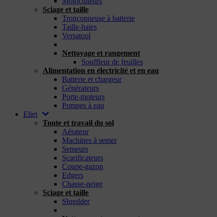
Motoculteurs
Sciage et taille
Tronçonneuse à batterie
Taille-haies
Versatool
_
Nettoyage et rangement
Souffleur de feuilles
Alimentation en électricité et en eau
Batterie et chargeur
Générateurs
Porte-moteurs
Pompes à eau
Eliet
Tonte et travail du sol
Aérateur
Machines à semer
Semeurs
Scarificateurs
Coupe-gazon
Edgers
Chasse-neige
Sciage et taille
Shredder
_