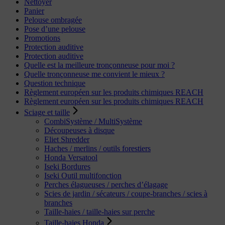
Nettoyer
Panier
Pelouse ombragée
Pose d’une pelouse
Promotions
Protection auditive
Protection auditive
Quelle est la meilleure tronçonneuse pour moi ?
Quelle tronçonneuse me convient le mieux ?
Question technique
Règlement européen sur les produits chimiques REACH
Règlement européen sur les produits chimiques REACH
Sciage et taille
CombiSystème / MultiSystème
Découpeuses à disque
Eliet Shredder
Haches / merlins / outils forestiers
Honda Versatool
Iseki Bordures
Iseki Outil multifonction
Perches élagueuses / perches d’élagage
Scies de jardin / sécateurs / coupe-branches / scies à
branches
Taille-haies / taille-haies sur perche
Taille-haies Honda