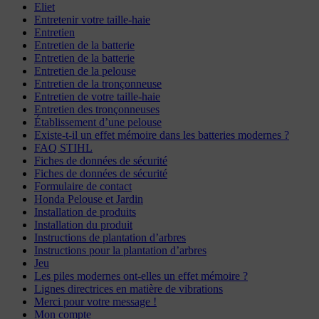
Eliet
Entretenir votre taille-haie
Entretien
Entretien de la batterie
Entretien de la batterie
Entretien de la pelouse
Entretien de la tronçonneuse
Entretien de votre taille-haie
Entretien des tronçonneuses
Établissement d’une pelouse
Existe-t-il un effet mémoire dans les batteries modernes ?
FAQ STIHL
Fiches de données de sécurité
Fiches de données de sécurité
Formulaire de contact
Honda Pelouse et Jardin
Installation de produits
Installation du produit
Instructions de plantation d’arbres
Instructions pour la plantation d’arbres
Jeu
Les piles modernes ont-elles un effet mémoire ?
Lignes directrices en matière de vibrations
Merci pour votre message !
Mon compte