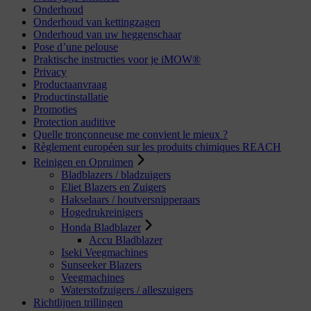
Onderhoud
Onderhoud van kettingzagen
Onderhoud van uw heggenschaar
Pose d’une pelouse
Praktische instructies voor je iMOW®
Privacy
Productaanvraag
Productinstallatie
Promoties
Protection auditive
Quelle tronçonneuse me convient le mieux ?
Règlement européen sur les produits chimiques REACH
Reinigen en Opruimen
Bladblazers / bladzuigers
Eliet Blazers en Zuigers
Hakselaars / houtversnipperaars
Hogedrukreinigers
Honda Bladblazer
Accu Bladblazer
Iseki Veegmachines
Sunseeker Blazers
Veegmachines
Waterstofzuigers / alleszuigers
Richtlijnen trillingen