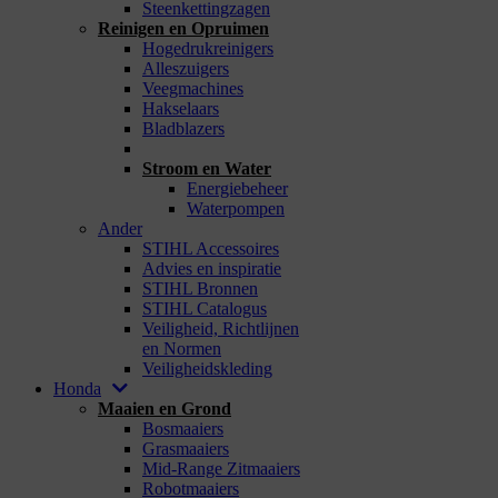
Steenkettingzagen
Reinigen en Opruimen
Hogedrukreinigers
Alleszuigers
Veegmachines
Hakselaars
Bladblazers
_
Stroom en Water
Energiebeheer
Waterpompen
Ander
STIHL Accessoires
Advies en inspiratie
STIHL Bronnen
STIHL Catalogus
Veiligheid, Richtlijnen
en Normen
Veiligheidskleding
Honda
Maaien en Grond
Bosmaaiers
Grasmaaiers
Mid-Range Zitmaaiers
Robotmaaiers