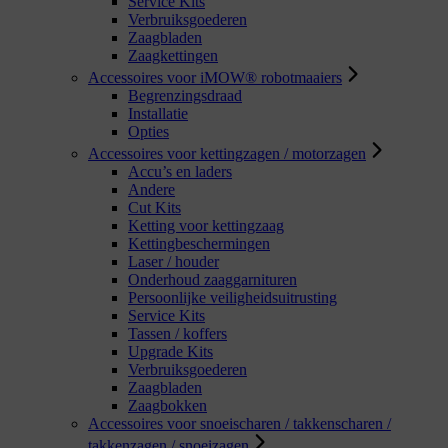
Service Kits
Verbruiksgoederen
Zaagbladen
Zaagkettingen
Accessoires voor iMOW® robotmaaiers
Begrenzingsdraad
Installatie
Opties
Accessoires voor kettingzagen / motorzagen
Accu’s en laders
Andere
Cut Kits
Ketting voor kettingzaag
Kettingbeschermingen
Laser / houder
Onderhoud zaaggarnituren
Persoonlijke veiligheidsuitrusting
Service Kits
Tassen / koffers
Upgrade Kits
Verbruiksgoederen
Zaagbladen
Zaagbokken
Accessoires voor snoeischaren / takkenscharen /
takkenzagen / snoeizagen