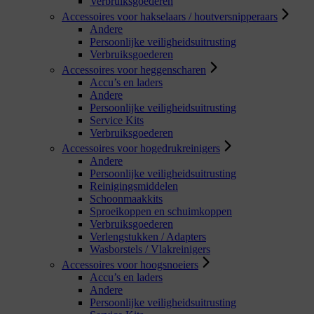
Verbruiksgoederen
Accessoires voor hakselaars / houtversnipperaars
Andere
Persoonlijke veiligheidsuitrusting
Verbruiksgoederen
Accessoires voor heggenscharen
Accu’s en laders
Andere
Persoonlijke veiligheidsuitrusting
Service Kits
Verbruiksgoederen
Accessoires voor hogedrukreinigers
Andere
Persoonlijke veiligheidsuitrusting
Reinigingsmiddelen
Schoonmaakkits
Sproeikoppen en schuimkoppen
Verbruiksgoederen
Verlengstukken / Adapters
Wasborstels / Vlakreinigers
Accessoires voor hoogsnoeiers
Accu’s en laders
Andere
Persoonlijke veiligheidsuitrusting