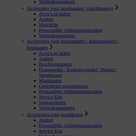
Verbruiksgoederen
Accessoires voor grasmaaiers / mulchmaaiers
Accu’s en laders
Andere
Mulchkits
Persoonlijke veiligheidsuitrusting
Verbruiksgoederen
Accessoires voor grastrimmers / kantenmaaiers /
bosmaaiers
Accu’s en laders
Andere
Beschermkappen
Draaggordel / Bosbouwgordel / Beugel /
Stootkussen
Maaidraden
Onderhoud snijgarnituren
Persoonlijke veiligheidsuitrusting
Service Kits
Snijgarnituren
Verbruiksgoederen
Accessoires voor grondboren
Andere
Persoonlijke veiligheidsuitrusting
Service Kits