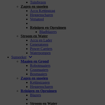
Tuinfrezen
Zagen en snoeien
Accu Kettingzag
Heggenscharen
Versatool
_
Reinigen en Opruimen
Bladblazers
Stroom en Water
Accu en Lader
Generatoren
Power Carriers
Waterpompen
Sunseeker
Maaien en Grond
Robotmaaiers
Grasmaaiers
Bosmaaiers
Zagen en snoeien
Kettingzagen
Heggenscharen
Reinigen en Opruimen
Blazers
_
Stroom en Water