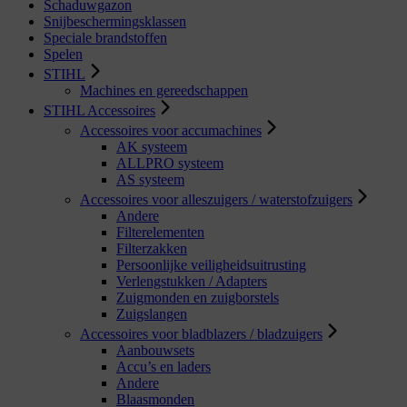
Schaduwgazon
Snijbeschermingsklassen
Speciale brandstoffen
Spelen
STIHL
Machines en gereedschappen
STIHL Accessoires
Accessoires voor accumachines
AK systeem
ALLPRO systeem
AS systeem
Accessoires voor alleszuigers / waterstofzuigers
Andere
Filterelementen
Filterzakken
Persoonlijke veiligheidsuitrusting
Verlengstukken / Adapters
Zuigmonden en zuigborstels
Zuigslangen
Accessoires voor bladblazers / bladzuigers
Aanbouwsets
Accu’s en laders
Andere
Blaasmonden