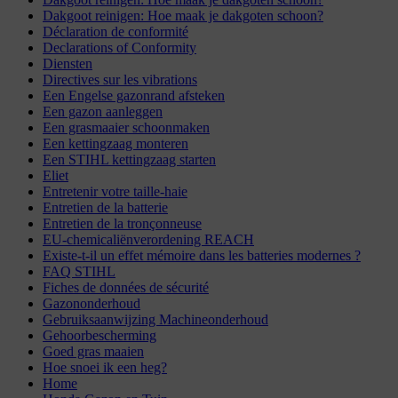
Dakgoot reinigen: Hoe maak je dakgoten schoon?
Déclaration de conformité
Declarations of Conformity
Diensten
Directives sur les vibrations
Een Engelse gazonrand afsteken
Een gazon aanleggen
Een grasmaaier schoonmaken
Een kettingzaag monteren
Een STIHL kettingzaag starten
Eliet
Entretenir votre taille-haie
Entretien de la batterie
Entretien de la tronçonneuse
EU-chemicaliënverordening REACH
Existe-t-il un effet mémoire dans les batteries modernes ?
FAQ STIHL
Fiches de données de sécurité
Gazononderhoud
Gebruiksaanwijzing Machineonderhoud
Gehoorbescherming
Goed gras maaien
Hoe snoei ik een heg?
Home