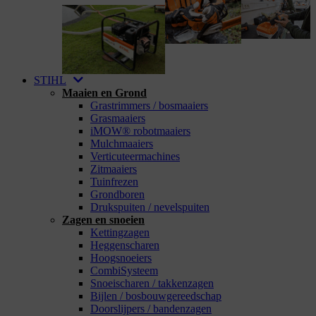
STIHL
Maaien en Grond
Grastrimmers / bosmaaiers
Grasmaaiers
iMOW® robotmaaiers
Mulchmaaiers
Verticuteermachines
Zitmaaiers
Tuinfrezen
Grondboren
Drukspuiten / nevelspuiten
Zagen en snoeien
Kettingzagen
Heggenscharen
Hoogsnoeiers
CombiSysteem
Snoeischaren / takkenzagen
Bijlen / bosbouwgereedschap
Doorslijpers / bandenzagen