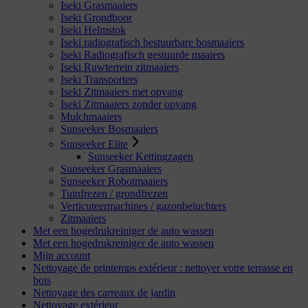
Iseki Grasmaaiers
Iseki Grondboor
Iseki Helmstok
Iseki radiografisch bestuurbare bosmaaiers
Iseki Radiografisch gestuurde maaiers
Iseki Ruwterrein zitmaaiers
Iseki Transporters
Iseki Zitmaaiers met opvang
Iseki Zitmaaiers zonder opvang
Mulchmaaiers
Sunseeker Bosmaaiers
Sunseeker Elite
Sunseeker Kettingzagen
Sunseeker Grasmaaiers
Sunseeker Robotmaaiers
Tuinfrezen / grondfrezen
Verticuteermachines / gazonbeluchters
Zitmaaiers
Met een hogedrukreiniger de auto wassen
Met een hogedrukreiniger de auto wassen
Mijn account
Nettoyage de printemps extérieur : nettoyer votre terrasse en
bois
Nettoyage des carreaux de jardin
Nettoyage extérieur