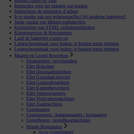
Honda Gazon en Tuin
Instructies voor het planten van bomen
Instructions de plantation d’arbres
Is er sprake van een geheugeneffect bij moderne batterijen?
Juiste opslag van lithium-ionbatterijen
Kenmerken van STIHL veiligheidskleding
Klantenservice & Retourneren
Laad de batterijen correct op
Lenteschoonmaak voor buiten: je houten terras reinigen
Lenteschoonmaak voor buiten: je houten terras reinigen
Maaien en Grond Bewerken
Drukspuiten / nevelspuiten
Eliet Beluchter
Eliet Doorzaaimachines
Eliet Granulaat-injector
Eliet Graszodenstekers
Eliet Kantenbewerkers
Eliet Sneeuwruimers
Eliet Verticuteermachines
Eliet Zaaimachines
Grasmaaiers
Grastrimmers / kantenmaaiers / bosmaaiers
Grondboren / grondboormachines
Honda Bosmaaiers
Accu Grastrimmer