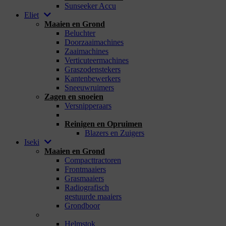
Sunseeker Accu
Eliet
Maaien en Grond
Beluchter
Doorzaaimachines
Zaaimachines
Verticuteermachines
Graszodenstekers
Kantenbewerkers
Sneeuwruimers
Zagen en snoeien
Versnipperaars
_
Reinigen en Opruimen
Blazers en Zuigers
Iseki
Maaien en Grond
Compacttractoren
Frontmaaiers
Grasmaaiers
Radiografisch
gestuurde maaiers
Grondboor
_
Helmstok