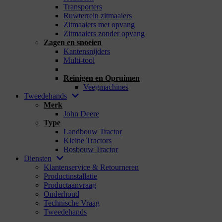
Transporters
Ruwterrein zitmaaiers
Zitmaaiers met opvang
Zitmaaiers zonder opvang
Zagen en snoeien
Kantensnijders
Multi-tool
_
Reinigen en Opruimen
Veegmachines
Tweedehands
Merk
John Deere
Type
Landbouw Tractor
Kleine Tractors
Bosbouw Tractor
Diensten
Klantenservice & Retourneren
Productinstallatie
Productaanvraag
Onderhoud
Technische Vraag
Tweedehands