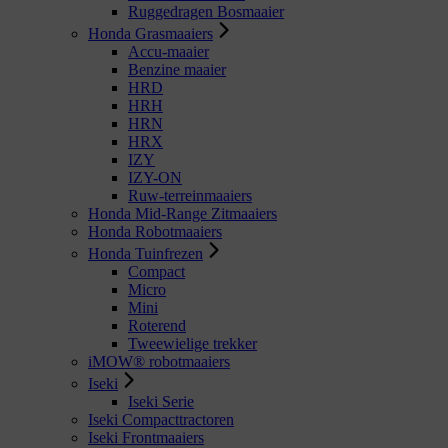
Ruggedragen Bosmaaier
Honda Grasmaaiers
Accu-maaier
Benzine maaier
HRD
HRH
HRN
HRX
IZY
IZY-ON
Ruw-terreinmaaiers
Honda Mid-Range Zitmaaiers
Honda Robotmaaiers
Honda Tuinfrezen
Compact
Micro
Mini
Roterend
Tweewielige trekker
iMOW® robotmaaiers
Iseki
Iseki Serie
Iseki Compacttractoren
Iseki Frontmaaiers