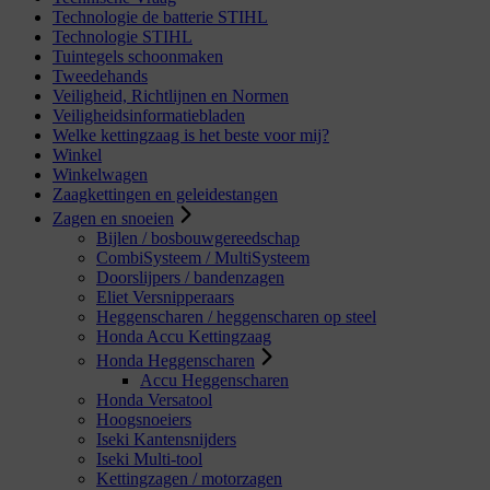
Technologie de batterie STIHL
Technologie STIHL
Tuintegels schoonmaken
Tweedehands
Veiligheid, Richtlijnen en Normen
Veiligheidsinformatiebladen
Welke kettingzaag is het beste voor mij?
Winkel
Winkelwagen
Zaagkettingen en geleidestangen
Zagen en snoeien
Bijlen / bosbouwgereedschap
CombiSysteem / MultiSysteem
Doorslijpers / bandenzagen
Eliet Versnipperaars
Heggenscharen / heggenscharen op steel
Honda Accu Kettingzaag
Honda Heggenscharen
Accu Heggenscharen
Honda Versatool
Hoogsnoeiers
Iseki Kantensnijders
Iseki Multi-tool
Kettingzagen / motorzagen