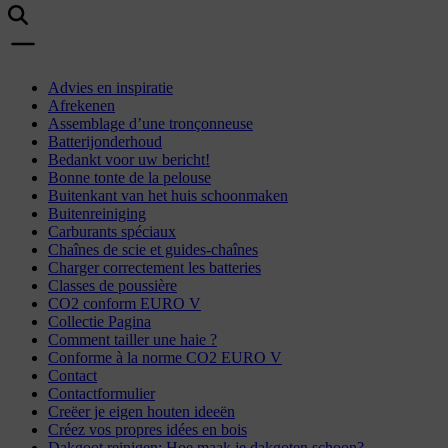
Advies en inspiratie
Afrekenen
Assemblage d’une tronçonneuse
Batterijonderhoud
Bedankt voor uw bericht!
Bonne tonte de la pelouse
Buitenkant van het huis schoonmaken
Buitenreiniging
Carburants spéciaux
Chaînes de scie et guides-chaînes
Charger correctement les batteries
Classes de poussière
CO2 conform EURO V
Collectie Pagina
Comment tailler une haie ?
Conforme à la norme CO2 EURO V
Contact
Contactformulier
Creëer je eigen houten ideeën
Créez vos propres idées en bois
Dakgoot reinigen: Hoe maak je dakgoten schoon?