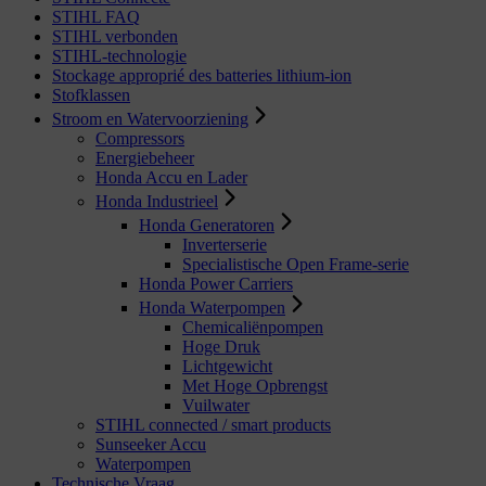
STIHL FAQ
STIHL verbonden
STIHL-technologie
Stockage approprié des batteries lithium-ion
Stofklassen
Stroom en Watervoorziening
Compressors
Energiebeheer
Honda Accu en Lader
Honda Industrieel
Honda Generatoren
Inverterserie
Specialistische Open Frame-serie
Honda Power Carriers
Honda Waterpompen
Chemicaliënpompen
Hoge Druk
Lichtgewicht
Met Hoge Opbrengst
Vuilwater
STIHL connected / smart products
Sunseeker Accu
Waterpompen
Technische Vraag