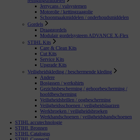
reinigingsmiddelen
Jerrycans / vulsystemen
Motorolie / kettingzaagolie
Schoonmaakmiddelen / onderhoudsmiddelen
Gordels
Draaggordels
Modulair gordelsysteem ADVANCE X-Flex
STIHL Kits
Care & Clean Kits
Cut Kits
Service Kits
Upgrade Kits
Veiligheidskleding / beschermende kleding
Andere
Bosjassen / werkshirts
Gezichtsbescherming / gehoorbescherming /
hoofdbescherming
Veiligheidsbrillen / oogbescherming
Veiligheidsschoenen / veiligheidslaarzen
Werkbroeken / veiligheidsbroeken
Werkhandschoenen / veiligheidshandschoenen
STIHL accutechnologie
STIHL Bronnen
STIHL Catalogus
STIHL Connecté