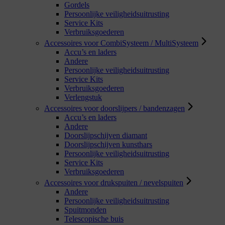
Gordels
Persoonlijke veiligheidsuitrusting
Service Kits
Verbruiksgoederen
Accessoires voor CombiSysteem / MultiSysteem
Accu’s en laders
Andere
Persoonlijke veiligheidsuitrusting
Service Kits
Verbruiksgoederen
Verlengstuk
Accessoires voor doorslijpers / bandenzagen
Accu’s en laders
Andere
Doorslijpschijven diamant
Doorslijpschijven kunsthars
Persoonlijke veiligheidsuitrusting
Service Kits
Verbruiksgoederen
Accessoires voor drukspuiten / nevelspuiten
Andere
Persoonlijke veiligheidsuitrusting
Spuitmonden
Telescopische buis