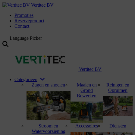
Vertitec BV
Promoties
Reserveproduct
Contact
Language Picker
Vertitec BV
Categorieën
Zagen en snoeien
Maaien en
Reinigen en
Grond
Opruimen
Bewerken
Stroom en
Accessoires
Diensten
Watervoorziening