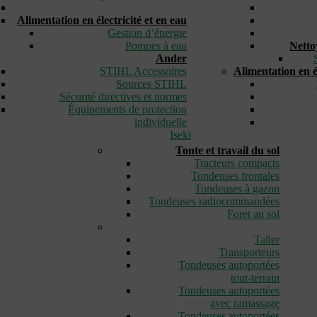
_
Alimentation en électricité et en eau
Gestion d’énergie
Pompes à eau
Netto
Ander
STIHL Accessoires
Alimentation en él
Sources STIHL
Sécurité directives et normes
Équipements de protection
individuelle
Iseki
Tonte et travail du sol
Tracteurs compacts
Tondeuses frontales
Tondeuses à gazon
Tondeuses radiocommandées
Foret au sol
_
Taller
Transporteurs
Tondeuses autoportées
tout-terrain
Tondeuses autoportées
avec ramassage
Tondeuses autoportées