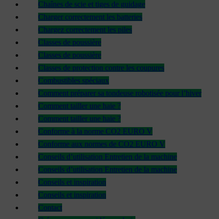
Chaînes de scie et tiges de guidage
Charger correctement les batteries
Chargez correctement les piles
Classes de poussière
Classes de poussière
Classes de protection contre les coupures
Combustibles spéciaux
Comment préparer sa tondeuse robotisée pour l’hiver
Comment tailler une haie ?
Comment tailler une haie ?
Conforme à la norme CO2 EURO V
Conforme aux normes de CO2 EURO V
Conseils d’utilisation Entretien de la machine
Conseils d’utilisation Entretien de la machine
Conseils et inspiration
Conseils et inspiration
Contact