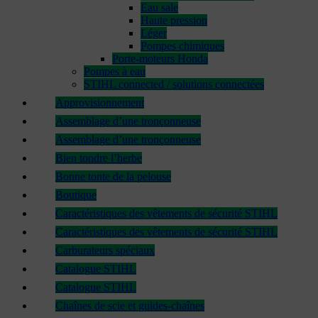
Eau sale
Haute pression
Léger
Pompes chimiques
Porte-moteurs Honda
Pompes à eau
STIHL connected / solutions connectées
Approvisionnement
Assemblage d’une tronçonneuse
Assemblage d’une tronçonneuse
Bien tondre l’herbe
Bonne tonte de la pelouse
Boutique
Caractéristiques des vêtements de sécurité STIHL
Caractéristiques des vêtements de sécurité STIHL
Carburateurs spéciaux
Catalogue STIHL
Catalogue STIHL
Chaînes de scie et guides-chaînes