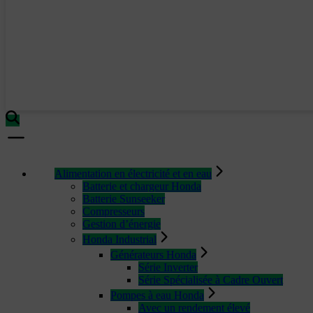
Alimentation en électricité et en eau
Batterie et chargeur Honda
Batterie Sunseeker
Compresseurs
Gestion d’énergie
Honda Industrial
Générateurs Honda
Série Inverter
Série Spécialisée à Cadre Ouvert
Pompes à eau Honda
Avec un rendement élevé