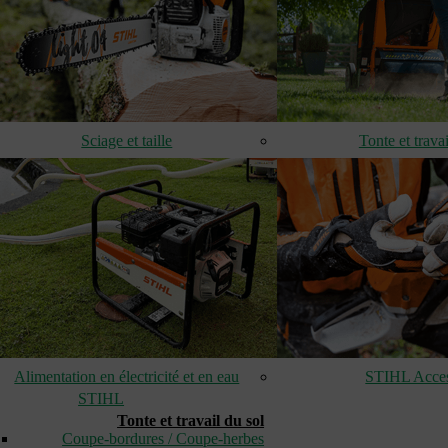
Sciage et taille
Tonte et travai
Alimentation en électricité et en eau
STIHL Acces
STIHL
Tonte et travail du sol
Coupe-bordures / Coupe-herbes