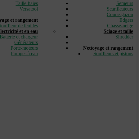
Taille-haies
Semeurs
Versatool
Scarificateurs
_
Coupe-gazon
yage et rangement
Edgers
Souffleur de feuilles
Chasse-neige
ectricité et en eau
Sciage et taille
Batterie et chargeur
Shredder
Générateurs
_
Porte-moteurs
Nettoyage et rangement
Pompes à eau
Souffleurs et pistons