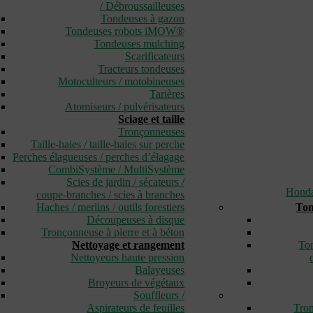
/ Débroussailleuses
Tondeuses à gazon
Tondeuses robots iMOW®
Tondeuses mulching
Scarificateurs
Tracteurs tondeuses
Motoculteurs / motobineuses
Tarières
Atomiseurs / pulvérisateurs
Sciage et taille
Tronçonneuses
Taille-haies / taille-haies sur perche
Perches élagueuses / perches d’élagage
CombiSystème / MultiSystème
Scies de jardin / sécateurs /
Hond
coupe-branches / scies à branches
Haches / merlins / outils forestiers
Ton
Découpeuses à disque
Tronçonneuse à pierre et à béton
Nettoyage et rangement
Ton
Nettoyeurs haute pression
Balayeuses
Broyeurs de végétaux
Souffleurs /
Aspirateurs de feuilles
Tron