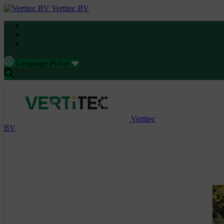
Vertitec BV
Language Picker
Vertitec
BV