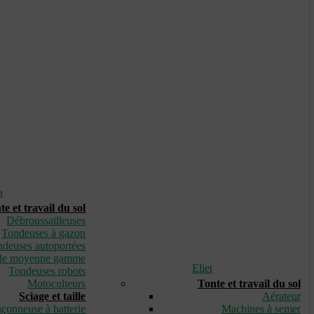
a
te et travail du sol
Débroussailleuses
Tondeuses à gazon
deuses autoportées
de moyenne gamme
Eliet
Tondeuses robots
Motoculteurs
Tonte et travail du sol
Sciage et taille
Aérateur
çonneuse à batterie
Machines à semer