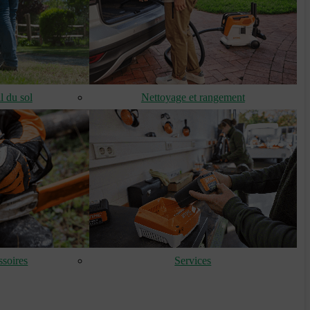
l du sol
Nettoyage et rangement
soires
Services