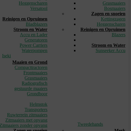
Heggenscharen
Grasmaaiers
Versatool
Bosmaaiers
_
Zagen en snoeien
Reinigen en Opruimen
Kettingzagen
Bladblazers
Heggenscharen
Stroom en Water
Reinigen en Opruimen
Accu en Lader
Blazers
Generatoren
_
Power Carriers
Stroom en Water
Waterpompen
Sunseeker Accu
Iseki
Maaien en Grond
Compacttractoren
Frontmaaiers
Grasmaaiers
Radiografisch
gestuurde maaiers
Grondboor
_
Helmstok
Transporters
Ruwterrein zitmaaiers
Zitmaaiers met opvang
Tweedehands
Zitmaaiers zonder opvang
Zagen en snoeien
Merk