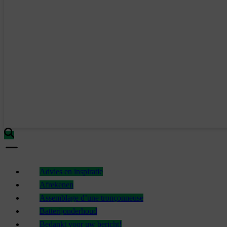
Advies en inspiratie
Afrekenen
Assemblage d’une tronçonneuse
Batterijonderhoud
Bedankt voor uw bericht!