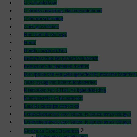
Gazononderhoud
Gebruiksaanwijzing Machineonderhoud
Gehoorbescherming
Goed gras maaien
Hoe snoei ik een heg?
Home
Honda Gazon en Tuin
Instructies voor het planten van bomen
Instructions de plantation d’arbres
Is er sprake van een geheugeneffect bij moderne batterijen
Juiste opslag van lithium-ionbatterijen
Kenmerken van STIHL veiligheidskleding
Klantenservice & Retourneren
Laad de batterijen correct op
Lenteschoonmaak voor buiten: je houten terras reinigen
Lenteschoonmaak voor buiten: je houten terras reinigen
Maaien en Grond Bewerken
Drukspuiten / nevelspuiten