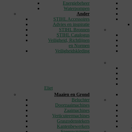
Energiebeheer
Waterpompen
Ander
STIHL Accessoires
Advies en inspiratie
STIHL Bronnen
STIHL Catalogus
Veiligheid, Richtlijnen
en Normen
Veiligheidskleding
Eliet
Maaien en Grond
Beluchter
Doorzaaimachines
Zaaimachines
Verticuteermachines
Graszodenstekers
Kantenbewerkers
Sneeuwruimers