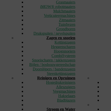
Grasmaaiers
iMOW® robotmaaiers
Mulchmaaiers
Verticuteermachines
Zitmaaiers
Tuinfrezen
Grondboren
Drukspuiten / nevelspuiten
Zagen en snoeien
Kettingzagen
Heggenscharen
Hoogsnoeiers
CombiSysteem
Snoeischaren / takkenzagen
Bijlen / bosbouwgereedschap
Doorslijpers / bandenzagen
Steenkettingzagen
Reinigen en Opruimen
Hogedrukreinigers
Alleszuigers
Veegmachines
Hakselaars
Bladblazers
_
Stroom en Water