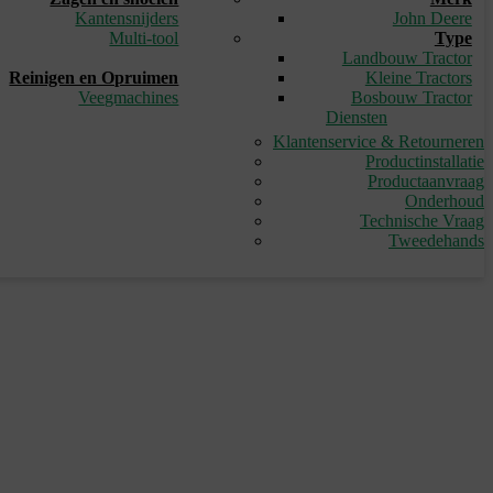
Kantensnijders
John Deere
Multi-tool
Type
_
Landbouw Tractor
Reinigen en Opruimen
Kleine Tractors
Veegmachines
Bosbouw Tractor
Diensten
Klantenservice & Retourneren
Productinstallatie
Productaanvraag
Onderhoud
Technische Vraag
Tweedehands