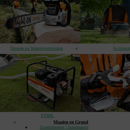
Stroom en Watervoorziening
Accessoi
STIHL
Maaien en Grond
Grastrimmers / bosmaaiers