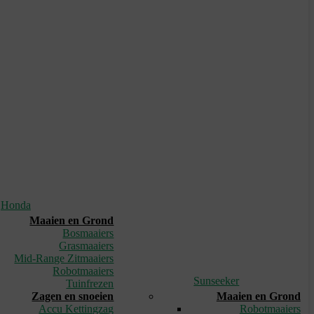
Honda
Maaien en Grond
Bosmaaiers
Grasmaaiers
Mid-Range Zitmaaiers
Robotmaaiers
Sunseeker
Tuinfrezen
Zagen en snoeien
Maaien en Grond
Accu Kettingzag
Robotmaaiers