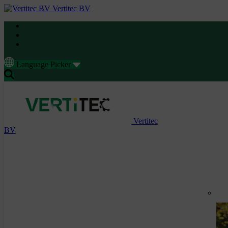
Vertitec BV
Language Picker
Vertitec
BV