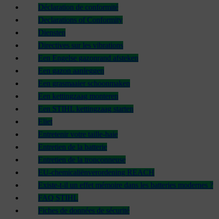
Déclaration de conformité
Declarations of Conformity
Diensten
Directives sur les vibrations
Een Engelse gazonrand afsteken
Een gazon aanleggen
Een grasmaaier schoonmaken
Een kettingzaag monteren
Een STIHL kettingzaag starten
Eliet
Entretenir votre taille-haie
Entretien de la batterie
Entretien de la tronçonneuse
EU-chemicaliënverordening REACH
Existe-t-il un effet mémoire dans les batteries modernes ?
FAQ STIHL
Fiches de données de sécurité