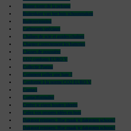
Bonne tonte de la pelouse
Buitenkant van het huis schoonmaken
Buitenreiniging
Carburants spéciaux
Chaînes de scie et guides-chaînes
Charger correctement les batteries
Classes de poussière
CO2 conform EURO V
Collectie Pagina
Comment tailler une haie ?
Conforme à la norme CO2 EURO V
Contact
Contactformulier
Creëer je eigen houten ideeën
Créez vos propres idées en bois
Dakgoot reinigen: Hoe maak je dakgoten schoon?
Dakgoot reinigen: Hoe maak je dakgoten schoon?