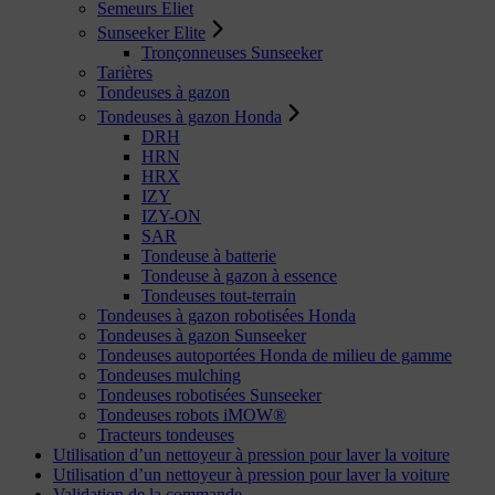
Semeurs Eliet
Sunseeker Elite
Tronçonneuses Sunseeker
Tarières
Tondeuses à gazon
Tondeuses à gazon Honda
DRH
HRN
HRX
IZY
IZY-ON
SAR
Tondeuse à batterie
Tondeuse à gazon à essence
Tondeuses tout-terrain
Tondeuses à gazon robotisées Honda
Tondeuses à gazon Sunseeker
Tondeuses autoportées Honda de milieu de gamme
Tondeuses mulching
Tondeuses robotisées Sunseeker
Tondeuses robots iMOW®
Tracteurs tondeuses
Utilisation d’un nettoyeur à pression pour laver la voiture
Utilisation d’un nettoyeur à pression pour laver la voiture
Validation de la commande