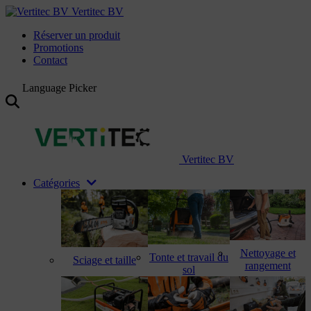
Vertitec BV
Réserver un produit
Promotions
Contact
Language Picker
Vertitec BV
Catégories
Nettoyage et
Tonte et travail du
Sciage et taille
rangement
sol