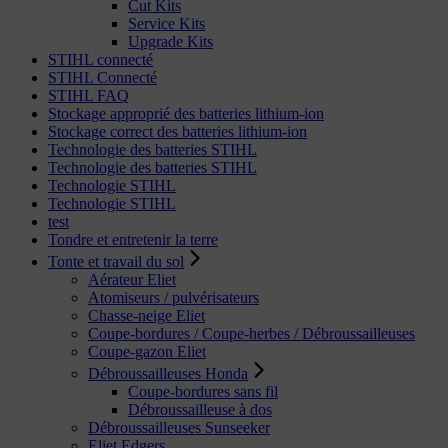
Cut Kits
Service Kits
Upgrade Kits
STIHL connecté
STIHL Connecté
STIHL FAQ
Stockage approprié des batteries lithium-ion
Stockage correct des batteries lithium-ion
Technologie des batteries STIHL
Technologie des batteries STIHL
Technologie STIHL
Technologie STIHL
test
Tondre et entretenir la terre
Tonte et travail du sol
Aérateur Eliet
Atomiseurs / pulvérisateurs
Chasse-neige Eliet
Coupe-bordures / Coupe-herbes / Débroussailleuses
Coupe-gazon Eliet
Débroussailleuses Honda
Coupe-bordures sans fil
Débroussailleuse à dos
Débroussailleuses Sunseeker
Eliet Edgers