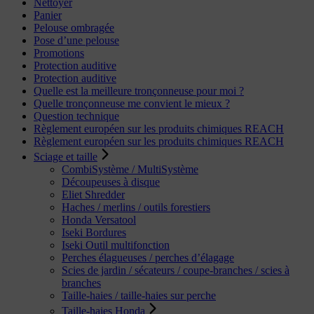
Nettoyer
Panier
Pelouse ombragée
Pose d’une pelouse
Promotions
Protection auditive
Protection auditive
Quelle est la meilleure tronçonneuse pour moi ?
Quelle tronçonneuse me convient le mieux ?
Question technique
Règlement européen sur les produits chimiques REACH
Règlement européen sur les produits chimiques REACH
Sciage et taille
CombiSystème / MultiSystème
Découpeuses à disque
Eliet Shredder
Haches / merlins / outils forestiers
Honda Versatool
Iseki Bordures
Iseki Outil multifonction
Perches élagueuses / perches d’élagage
Scies de jardin / sécateurs / coupe-branches / scies à
branches
Taille-haies / taille-haies sur perche
Taille-haies Honda