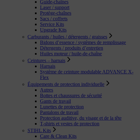
Guide-chaînes
Laser / support
Protège-chaînes
Sacs / coffrets
Service Kits
Upgrade Kits
Carburants / huiles / détergents / graisses
Bidons d’essence / systèmes de remplissage
Détergents / produits d’entretien
Huiles moteur / huile-de-chaîne
Ceintures – harnais
Harnais
Système de ceinture modulable ADVANCE X-
Flex
Équipements de protection individuelle
Autres
Bottes et chaussures de sécurité
Gants de travail
Lunettes de protection
Pantalons de travail
Protection auditive, du visage et de la tête
T-shirts et vestes de protection
STIHL Kits
Care & Clean Kits