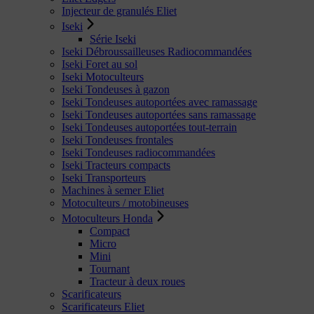
Injecteur de granulés Eliet
Iseki
Série Iseki
Iseki Débroussailleuses Radiocommandées
Iseki Foret au sol
Iseki Motoculteurs
Iseki Tondeuses à gazon
Iseki Tondeuses autoportées avec ramassage
Iseki Tondeuses autoportées sans ramassage
Iseki Tondeuses autoportées tout-terrain
Iseki Tondeuses frontales
Iseki Tondeuses radiocommandées
Iseki Tracteurs compacts
Iseki Transporteurs
Machines à semer Eliet
Motoculteurs / motobineuses
Motoculteurs Honda
Compact
Micro
Mini
Tournant
Tracteur à deux roues
Scarificateurs
Scarificateurs Eliet