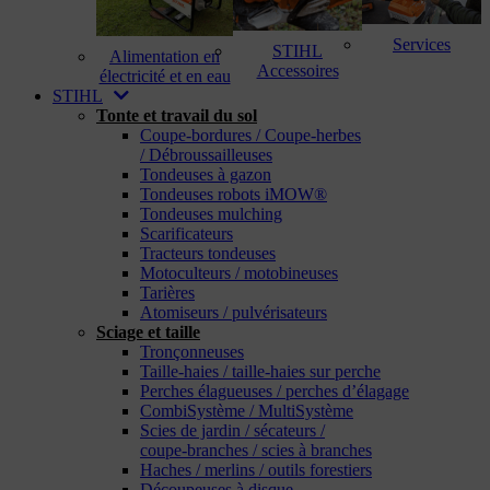
Services
STIHL
Alimentation en
Accessoires
électricité et en eau
STIHL
Tonte et travail du sol
Coupe-bordures / Coupe-herbes
/ Débroussailleuses
Tondeuses à gazon
Tondeuses robots iMOW®
Tondeuses mulching
Scarificateurs
Tracteurs tondeuses
Motoculteurs / motobineuses
Tarières
Atomiseurs / pulvérisateurs
Sciage et taille
Tronçonneuses
Taille-haies / taille-haies sur perche
Perches élagueuses / perches d’élagage
CombiSystème / MultiSystème
Scies de jardin / sécateurs /
coupe-branches / scies à branches
Haches / merlins / outils forestiers
Découpeuses à disque