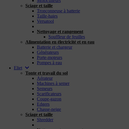
Motoculteurs
Sciage et taille
Tronçonneuse à batterie
Taille-haies
Versatool
_
Nettoyage et rangement
Souffleur de feuilles
Alimentation en électricité et en eau
Batterie et chargeur
Générateurs
Porte-moteurs
Pompes à eau
Eliet
Tonte et travail du sol
Aérateur
Machines à semer
Semeurs
Scarificateurs
Coupe-gazon
Edgers
Chasse-neige
Sciage et taille
Shredder
_