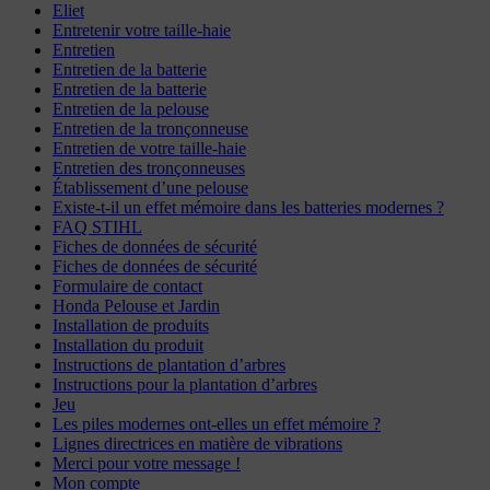
Eliet
Entretenir votre taille-haie
Entretien
Entretien de la batterie
Entretien de la batterie
Entretien de la pelouse
Entretien de la tronçonneuse
Entretien de votre taille-haie
Entretien des tronçonneuses
Établissement d’une pelouse
Existe-t-il un effet mémoire dans les batteries modernes ?
FAQ STIHL
Fiches de données de sécurité
Fiches de données de sécurité
Formulaire de contact
Honda Pelouse et Jardin
Installation de produits
Installation du produit
Instructions de plantation d’arbres
Instructions pour la plantation d’arbres
Jeu
Les piles modernes ont-elles un effet mémoire ?
Lignes directrices en matière de vibrations
Merci pour votre message !
Mon compte