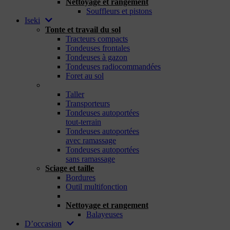
Nettoyage et rangement
Souffleurs et pistons
Iseki
Tonte et travail du sol
Tracteurs compacts
Tondeuses frontales
Tondeuses à gazon
Tondeuses radiocommandées
Foret au sol
_
Taller
Transporteurs
Tondeuses autoportées
tout-terrain
Tondeuses autoportées
avec ramassage
Tondeuses autoportées
sans ramassage
Sciage et taille
Bordures
Outil multifonction
_
Nettoyage et rangement
Balayeuses
D’occasion