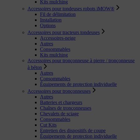
Kits mulching
Accessoires pour tondeuses robots iMOW®
Fil de délimitation
Installation
Options
Accessoires pour tracteurs tondeuses
Accessoires-neige
Autres
Consommables
Kits mulching
Accessoires pour tronçonneuse à pierre / tronçonneuse
à béton
Autres
Consommables
Équipements de protection individuelle
Accessoires pour tronçonneuses
Autres
Batteries et chargeurs
Chaînes de tronçonneuses
Chevalets de sciage
Consommables
Cut Kits
Entretien des dispositifs de coupe
Équipements de protection individuelle