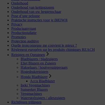
Onderhoud
Onderhoud van kettingzagen
Onderhoud van uw heggenschaar
Pose d’une pelouse
Praktische instructies voor je iMOW®
Privacy
Productaanvraag
Productinstallatie
Promoties
Protection auditive
Quelle tronçonneuse me convient le mieux ?
Règlement européen sur les produits chimiques REACH
Reinigen en Opruimen
Bladblazers / bladzuigers
Eliet Blazers en Zuigers
Hakselaars / houtversnipperaars
Hogedrukreinigers
Honda Bladblazer
Accu Bladblazer
Iseki Veegmachines
Sunseeker Blazers
Veegmachines
Waterstofzuigers / alleszuigers
Richtlijnen trillingen