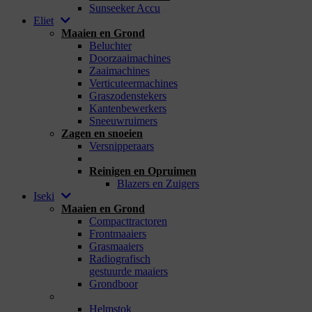
Sunseeker Accu
Eliet
Maaien en Grond
Beluchter
Doorzaaimachines
Zaaimachines
Verticuteermachines
Graszodenstekers
Kantenbewerkers
Sneeuwruimers
Zagen en snoeien
Versnipperaars
_
Reinigen en Opruimen
Blazers en Zuigers
Iseki
Maaien en Grond
Compacttractoren
Frontmaaiers
Grasmaaiers
Radiografisch
gestuurde maaiers
Grondboor
_
Helmstok