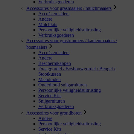
Verbruiksgoederen
Accessoires voor grasmaaiers / mulchmaaiers
Accu’s en laders
Andere
Mulchkits
Persoonlijke veiligheidsuitrusting
Verbruiksgoederen
Accessoires voor grastrimmers / kantenmaaiers /
bosmaaiers
Accu’s en laders
Andere
Beschermkappen
Draaggordel / Bosbouwgordel / Beugel /
Stootkussen
Maaidraden
Onderhoud snijgarnituren
Persoonlijke veiligheidsuitrusting
Service Kits
Snijgarnituren
Verbruiksgoederen
Accessoires voor grondboren
Andere
Persoonlijke veiligheidsuitrusting
Service Kits