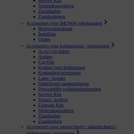
Service Kits
Verbruiksgoederen
Zaagbladen
Zaagkettingen
Accessoires voor iMOW® robotmaaiers
Begrenzingsdraad
Installatie
Opties
Accessoires voor kettingzagen / motorzagen
Accu’s en laders
Andere
Cut Kits
Ketting voor kettingzaag
Kettingbeschermingen
Laser / houder
Onderhoud zaaggarnituren
Persoonlijke veiligheidsuitrusting
Service Kits
Tassen / koffers
Upgrade Kits
Verbruiksgoederen
Zaagbladen
Zaagbokken
Accessoires voor snoeischaren / takkenscharen /
takkenzagen / snoeizagen