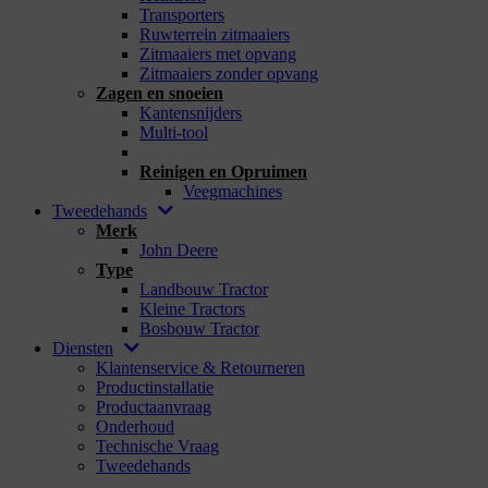
Transporters
Ruwterrein zitmaaiers
Zitmaaiers met opvang
Zitmaaiers zonder opvang
Zagen en snoeien
Kantensnijders
Multi-tool
_
Reinigen en Opruimen
Veegmachines
Tweedehands
Merk
John Deere
Type
Landbouw Tractor
Kleine Tractors
Bosbouw Tractor
Diensten
Klantenservice & Retourneren
Productinstallatie
Productaanvraag
Onderhoud
Technische Vraag
Tweedehands