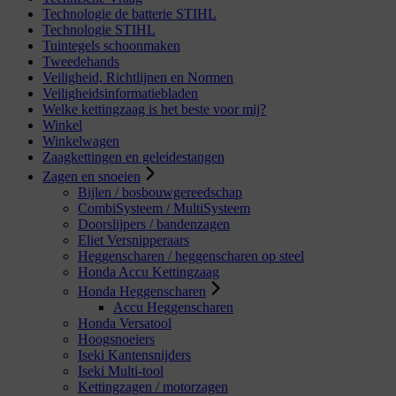
Technologie de batterie STIHL
Technologie STIHL
Tuintegels schoonmaken
Tweedehands
Veiligheid, Richtlijnen en Normen
Veiligheidsinformatiebladen
Welke kettingzaag is het beste voor mij?
Winkel
Winkelwagen
Zaagkettingen en geleidestangen
Zagen en snoeien
Bijlen / bosbouwgereedschap
CombiSysteem / MultiSysteem
Doorslijpers / bandenzagen
Eliet Versnipperaars
Heggenscharen / heggenscharen op steel
Honda Accu Kettingzaag
Honda Heggenscharen
Accu Heggenscharen
Honda Versatool
Hoogsnoeiers
Iseki Kantensnijders
Iseki Multi-tool
Kettingzagen / motorzagen