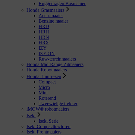
Ruggedragen Bosmaaier
Honda Grasmaaiers
Accu-maaier
Benzine maaier
HRD
HRH
HRN
HRX
IZY
IZY-ON
Ruw-terreinmaaiers
Honda Mid-Range Zitmaaiers
Honda Robotmaaiers
Honda Tuinfrezen
Compact
Micro
Mini
Roterend
Tweewielige trekker
iMOW® robotmaaiers
Iseki
Iseki Serie
Iseki Compacttractoren
Iseki Frontmaaiers