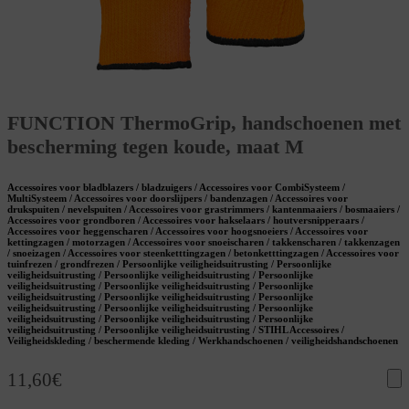
FUNCTION ThermoGrip, handschoenen met
bescherming tegen koude, maat M
Accessoires voor bladblazers / bladzuigers / Accessoires voor CombiSysteem /
MultiSysteem / Accessoires voor doorslijpers / bandenzagen / Accessoires voor
drukspuiten / nevelspuiten / Accessoires voor grastrimmers / kantenmaaiers / bosmaaiers /
Accessoires voor grondboren / Accessoires voor hakselaars / houtversnipperaars /
Accessoires voor heggenscharen / Accessoires voor hoogsnoeiers / Accessoires voor
kettingzagen / motorzagen / Accessoires voor snoeischaren / takkenscharen / takkenzagen
/ snoeizagen / Accessoires voor steenketttingzagen / betonketttingzagen / Accessoires voor
tuinfrezen / grondfrezen / Persoonlijke veiligheidsuitrusting / Persoonlijke
veiligheidsuitrusting / Persoonlijke veiligheidsuitrusting / Persoonlijke
veiligheidsuitrusting / Persoonlijke veiligheidsuitrusting / Persoonlijke
veiligheidsuitrusting / Persoonlijke veiligheidsuitrusting / Persoonlijke
veiligheidsuitrusting / Persoonlijke veiligheidsuitrusting / Persoonlijke
veiligheidsuitrusting / Persoonlijke veiligheidsuitrusting / Persoonlijke
veiligheidsuitrusting / Persoonlijke veiligheidsuitrusting / STIHL Accessoires /
Veiligheidskleding / beschermende kleding / Werkhandschoenen / veiligheidshandschoenen
11,60
€