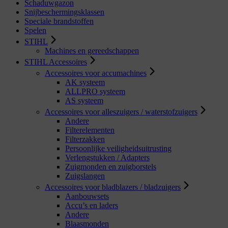
Schaduwgazon
Snijbeschermingsklassen
Speciale brandstoffen
Spelen
STIHL
Machines en gereedschappen
STIHL Accessoires
Accessoires voor accumachines
AK systeem
ALLPRO systeem
AS systeem
Accessoires voor alleszuigers / waterstofzuigers
Andere
Filterelementen
Filterzakken
Persoonlijke veiligheidsuitrusting
Verlengstukken / Adapters
Zuigmonden en zuigborstels
Zuigslangen
Accessoires voor bladblazers / bladzuigers
Aanbouwsets
Accu’s en laders
Andere
Blaasmonden