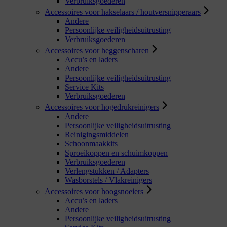
Verbruiksgoederen
Accessoires voor hakselaars / houtversnipperaars
Andere
Persoonlijke veiligheidsuitrusting
Verbruiksgoederen
Accessoires voor heggenscharen
Accu’s en laders
Andere
Persoonlijke veiligheidsuitrusting
Service Kits
Verbruiksgoederen
Accessoires voor hogedrukreinigers
Andere
Persoonlijke veiligheidsuitrusting
Reinigingsmiddelen
Schoonmaakkits
Sproeikoppen en schuimkoppen
Verbruiksgoederen
Verlengstukken / Adapters
Wasborstels / Vlakreinigers
Accessoires voor hoogsnoeiers
Accu’s en laders
Andere
Persoonlijke veiligheidsuitrusting