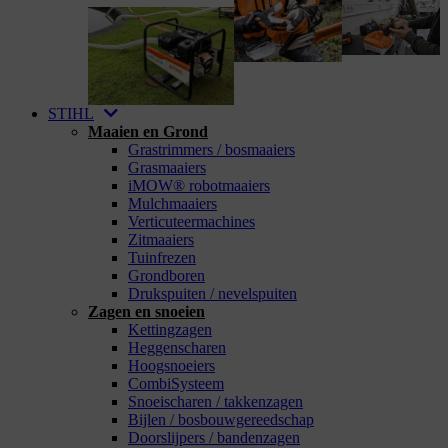
STIHL
Maaien en Grond
Grastrimmers / bosmaaiers
Grasmaaiers
iMOW® robotmaaiers
Mulchmaaiers
Verticuteermachines
Zitmaaiers
Tuinfrezen
Grondboren
Drukspuiten / nevelspuiten
Zagen en snoeien
Kettingzagen
Heggenscharen
Hoogsnoeiers
CombiSysteem
Snoeischaren / takkenzagen
Bijlen / bosbouwgereedschap
Doorslijpers / bandenzagen