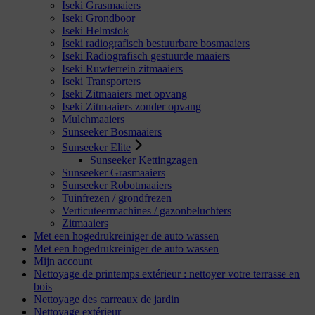
Iseki Grasmaaiers
Iseki Grondboor
Iseki Helmstok
Iseki radiografisch bestuurbare bosmaaiers
Iseki Radiografisch gestuurde maaiers
Iseki Ruwterrein zitmaaiers
Iseki Transporters
Iseki Zitmaaiers met opvang
Iseki Zitmaaiers zonder opvang
Mulchmaaiers
Sunseeker Bosmaaiers
Sunseeker Elite
Sunseeker Kettingzagen
Sunseeker Grasmaaiers
Sunseeker Robotmaaiers
Tuinfrezen / grondfrezen
Verticuteermachines / gazonbeluchters
Zitmaaiers
Met een hogedrukreiniger de auto wassen
Met een hogedrukreiniger de auto wassen
Mijn account
Nettoyage de printemps extérieur : nettoyer votre terrasse en
bois
Nettoyage des carreaux de jardin
Nettoyage extérieur