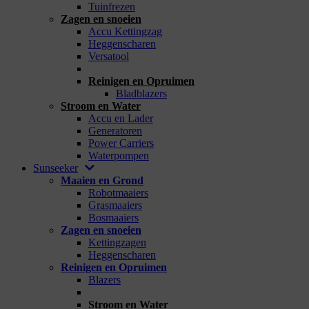
Tuinfrezen
Zagen en snoeien
Accu Kettingzag
Heggenscharen
Versatool
_
Reinigen en Opruimen
Bladblazers
Stroom en Water
Accu en Lader
Generatoren
Power Carriers
Waterpompen
Sunseeker
Maaien en Grond
Robotmaaiers
Grasmaaiers
Bosmaaiers
Zagen en snoeien
Kettingzagen
Heggenscharen
Reinigen en Opruimen
Blazers
_
Stroom en Water