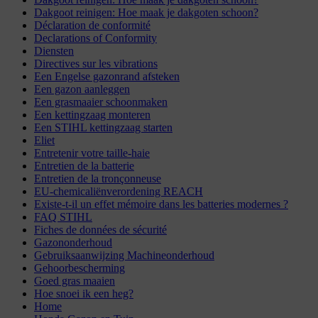
Dakgoot reinigen: Hoe maak je dakgoten schoon?
Déclaration de conformité
Declarations of Conformity
Diensten
Directives sur les vibrations
Een Engelse gazonrand afsteken
Een gazon aanleggen
Een grasmaaier schoonmaken
Een kettingzaag monteren
Een STIHL kettingzaag starten
Eliet
Entretenir votre taille-haie
Entretien de la batterie
Entretien de la tronçonneuse
EU-chemicaliënverordening REACH
Existe-t-il un effet mémoire dans les batteries modernes ?
FAQ STIHL
Fiches de données de sécurité
Gazononderhoud
Gebruiksaanwijzing Machineonderhoud
Gehoorbescherming
Goed gras maaien
Hoe snoei ik een heg?
Home