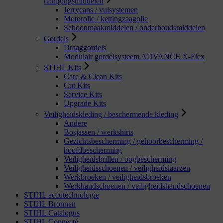
reinigingsmiddelen
Jerrycans / vulsystemen
Motorolie / kettingzaagolie
Schoonmaakmiddelen / onderhoudsmiddelen
Gordels
Draaggordels
Modulair gordelsysteem ADVANCE X-Flex
STIHL Kits
Care & Clean Kits
Cut Kits
Service Kits
Upgrade Kits
Veiligheidskleding / beschermende kleding
Andere
Bosjassen / werkshirts
Gezichtsbescherming / gehoorbescherming /
hoofdbescherming
Veiligheidsbrillen / oogbescherming
Veiligheidsschoenen / veiligheidslaarzen
Werkbroeken / veiligheidsbroeken
Werkhandschoenen / veiligheidshandschoenen
STIHL accutechnologie
STIHL Bronnen
STIHL Catalogus
STIHL Connecté