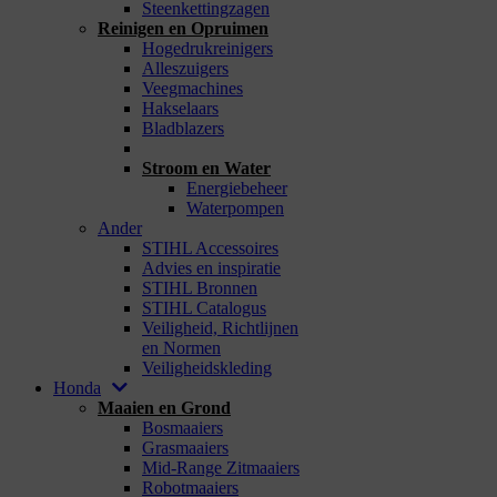
Steenkettingzagen
Reinigen en Opruimen
Hogedrukreinigers
Alleszuigers
Veegmachines
Hakselaars
Bladblazers
_
Stroom en Water
Energiebeheer
Waterpompen
Ander
STIHL Accessoires
Advies en inspiratie
STIHL Bronnen
STIHL Catalogus
Veiligheid, Richtlijnen
en Normen
Veiligheidskleding
Honda
Maaien en Grond
Bosmaaiers
Grasmaaiers
Mid-Range Zitmaaiers
Robotmaaiers