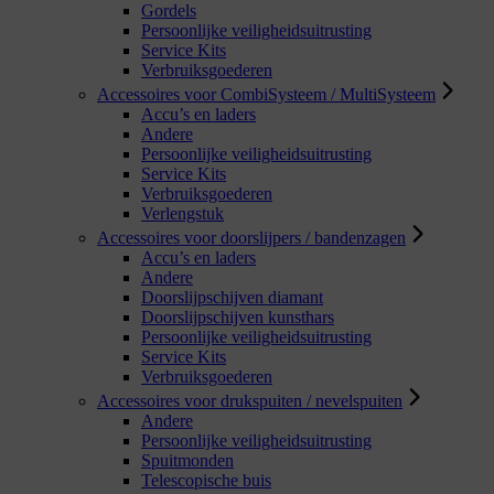
Gordels
Persoonlijke veiligheidsuitrusting
Service Kits
Verbruiksgoederen
Accessoires voor CombiSysteem / MultiSysteem
Accu’s en laders
Andere
Persoonlijke veiligheidsuitrusting
Service Kits
Verbruiksgoederen
Verlengstuk
Accessoires voor doorslijpers / bandenzagen
Accu’s en laders
Andere
Doorslijpschijven diamant
Doorslijpschijven kunsthars
Persoonlijke veiligheidsuitrusting
Service Kits
Verbruiksgoederen
Accessoires voor drukspuiten / nevelspuiten
Andere
Persoonlijke veiligheidsuitrusting
Spuitmonden
Telescopische buis