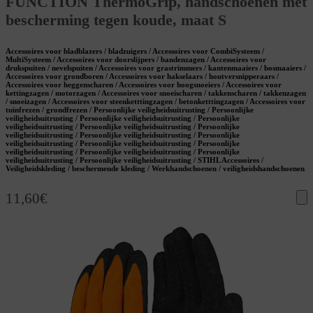
FUNCTION ThermoGrip, handschoenen met
bescherming tegen koude, maat S
Accessoires voor bladblazers / bladzuigers / Accessoires voor CombiSysteem /
MultiSysteem / Accessoires voor doorslijpers / bandenzagen / Accessoires voor
drukspuiten / nevelspuiten / Accessoires voor grastrimmers / kantenmaaiers / bosmaaiers /
Accessoires voor grondboren / Accessoires voor hakselaars / houtversnipperaars /
Accessoires voor heggenscharen / Accessoires voor hoogsnoeiers / Accessoires voor
kettingzagen / motorzagen / Accessoires voor snoeischaren / takkenscharen / takkenzagen
/ snoeizagen / Accessoires voor steenketttingzagen / betonketttingzagen / Accessoires voor
tuinfrezen / grondfrezen / Persoonlijke veiligheidsuitrusting / Persoonlijke
veiligheidsuitrusting / Persoonlijke veiligheidsuitrusting / Persoonlijke
veiligheidsuitrusting / Persoonlijke veiligheidsuitrusting / Persoonlijke
veiligheidsuitrusting / Persoonlijke veiligheidsuitrusting / Persoonlijke
veiligheidsuitrusting / Persoonlijke veiligheidsuitrusting / Persoonlijke
veiligheidsuitrusting / Persoonlijke veiligheidsuitrusting / Persoonlijke
veiligheidsuitrusting / Persoonlijke veiligheidsuitrusting / STIHL Accessoires /
Veiligheidskleding / beschermende kleding / Werkhandschoenen / veiligheidshandschoenen
11,60
€