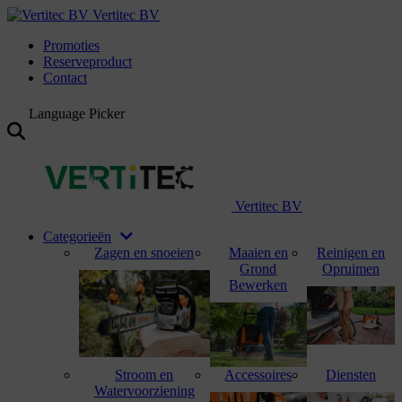
Vertitec BV
Promoties
Reserveproduct
Contact
Language Picker
Vertitec BV
Categorieën
Zagen en snoeien
Maaien en
Reinigen en
Grond
Opruimen
Bewerken
Stroom en
Accessoires
Diensten
Watervoorziening