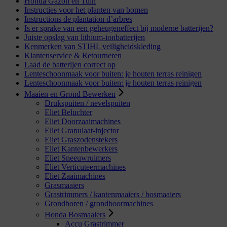
Honda Gazon en Tuin
Instructies voor het planten van bomen
Instructions de plantation d’arbres
Is er sprake van een geheugeneffect bij moderne batterijen?
Juiste opslag van lithium-ionbatterijen
Kenmerken van STIHL veiligheidskleding
Klantenservice & Retourneren
Laad de batterijen correct op
Lenteschoonmaak voor buiten: je houten terras reinigen
Lenteschoonmaak voor buiten: je houten terras reinigen
Maaien en Grond Bewerken
Drukspuiten / nevelspuiten
Eliet Beluchter
Eliet Doorzaaimachines
Eliet Granulaat-injector
Eliet Graszodenstekers
Eliet Kantenbewerkers
Eliet Sneeuwruimers
Eliet Verticuteermachines
Eliet Zaaimachines
Grasmaaiers
Grastrimmers / kantenmaaiers / bosmaaiers
Grondboren / grondboormachines
Honda Bosmaaiers
Accu Grastrimmer