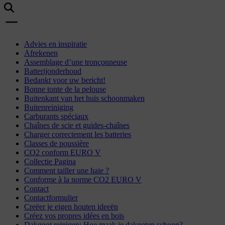
Advies en inspiratie
Afrekenen
Assemblage d’une tronçonneuse
Batterijonderhoud
Bedankt voor uw bericht!
Bonne tonte de la pelouse
Buitenkant van het huis schoonmaken
Buitenreiniging
Carburants spéciaux
Chaînes de scie et guides-chaînes
Charger correctement les batteries
Classes de poussière
CO2 conform EURO V
Collectie Pagina
Comment tailler une haie ?
Conforme à la norme CO2 EURO V
Contact
Contactformulier
Creëer je eigen houten ideeën
Créez vos propres idées en bois
Dakgoot reinigen: Hoe maak je dakgoten schoon?