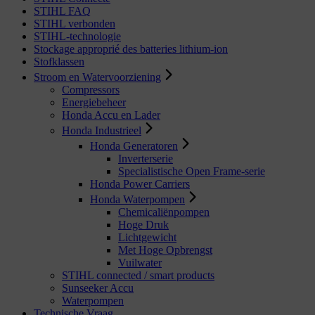
STIHL FAQ
STIHL verbonden
STIHL-technologie
Stockage approprié des batteries lithium-ion
Stofklassen
Stroom en Watervoorziening
Compressors
Energiebeheer
Honda Accu en Lader
Honda Industrieel
Honda Generatoren
Inverterserie
Specialistische Open Frame-serie
Honda Power Carriers
Honda Waterpompen
Chemicaliënpompen
Hoge Druk
Lichtgewicht
Met Hoge Opbrengst
Vuilwater
STIHL connected / smart products
Sunseeker Accu
Waterpompen
Technische Vraag