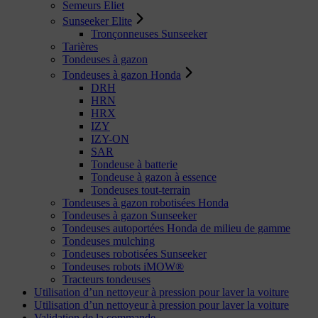
Semeurs Eliet
Sunseeker Elite
Tronçonneuses Sunseeker
Tarières
Tondeuses à gazon
Tondeuses à gazon Honda
DRH
HRN
HRX
IZY
IZY-ON
SAR
Tondeuse à batterie
Tondeuse à gazon à essence
Tondeuses tout-terrain
Tondeuses à gazon robotisées Honda
Tondeuses à gazon Sunseeker
Tondeuses autoportées Honda de milieu de gamme
Tondeuses mulching
Tondeuses robotisées Sunseeker
Tondeuses robots iMOW®
Tracteurs tondeuses
Utilisation d’un nettoyeur à pression pour laver la voiture
Utilisation d’un nettoyeur à pression pour laver la voiture
Validation de la commande