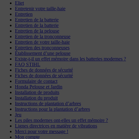
Eliet
Entretenir votre taille-haie
Entretien
Entretien de la batterie
Entretien de la batterie
Entretien de la pelouse
Entretien de la tronçonneuse
Entretien de votre taille-haie
Entretien des tronçonneuses
Établissement d’une pelouse
Existe-t-il un effet mémoire dans les batteries modernes ?
FAQ STIHL
Fiches de données de sécurité
Fiches de données de sécurité
Formulaire de contact
Honda Pelouse et Jardin
Installation de produits
Installation du produit
Instructions de plantation d’arbres
Instructions pour la plantation d’arbres
Jeu
Les piles modernes ont-elles un effet mémoire ?
Lignes directrices en matière de vibrations
Merci pour votre message !
Mon compte