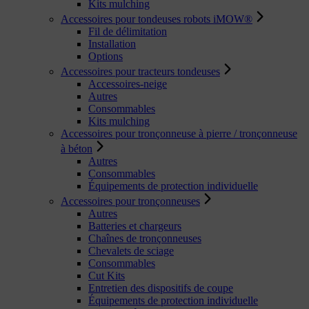
Kits mulching
Accessoires pour tondeuses robots iMOW®
Fil de délimitation
Installation
Options
Accessoires pour tracteurs tondeuses
Accessoires-neige
Autres
Consommables
Kits mulching
Accessoires pour tronçonneuse à pierre / tronçonneuse
à béton
Autres
Consommables
Équipements de protection individuelle
Accessoires pour tronçonneuses
Autres
Batteries et chargeurs
Chaînes de tronçonneuses
Chevalets de sciage
Consommables
Cut Kits
Entretien des dispositifs de coupe
Équipements de protection individuelle