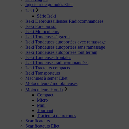
Injecteur de granulés Eliet
Iseki
Série Iseki
Iseki Débroussailleuses Radiocommandées
Iseki Foret au sol
Iseki Motoculteurs
Iseki Tondeuses à gazon
Iseki Tondeuses autoportées avec ramassage
Iseki Tondeuses autoportées sans ramassage
Iseki Tondeuses autoportées tout-terrain
Iseki Tondeuses frontales
Iseki Tondeuses radiocommandées
Iseki Tracteurs compacts
Iseki Transporteurs
Machines à semer Eliet
Motoculteurs / motobineuses
Motoculteurs Honda
Compact
Micro
Mini
Tournant
Tracteur à deux roues
Scarificateurs
Scarificateurs Eliet