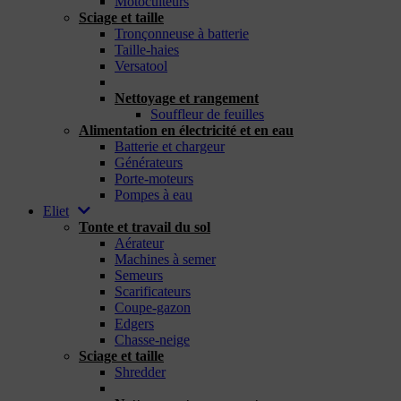
Motoculteurs
Sciage et taille
Tronçonneuse à batterie
Taille-haies
Versatool
_
Nettoyage et rangement
Souffleur de feuilles
Alimentation en électricité et en eau
Batterie et chargeur
Générateurs
Porte-moteurs
Pompes à eau
Eliet
Tonte et travail du sol
Aérateur
Machines à semer
Semeurs
Scarificateurs
Coupe-gazon
Edgers
Chasse-neige
Sciage et taille
Shredder
_