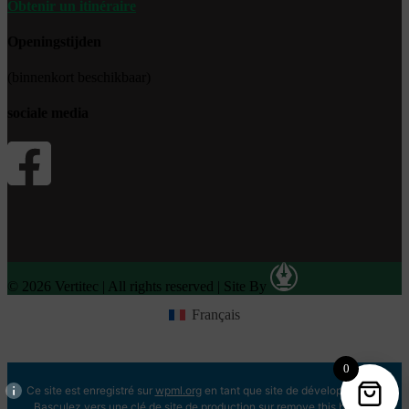
Obtenir un itinéraire
Openingstijden
(binnenkort beschikbaar)
sociale media
© 2026 Vertitec | All rights reserved
|
Site By
Français
0
Ce site est enregistré sur
wpml.org
en tant que site de développement.
Basculez vers une clé de site de production sur
remove this banner
.