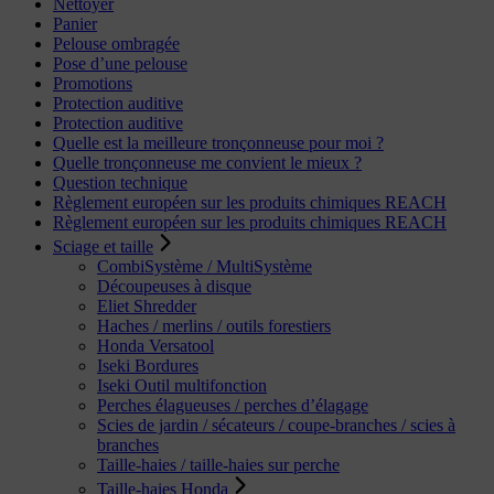
Nettoyer
Panier
Pelouse ombragée
Pose d’une pelouse
Promotions
Protection auditive
Protection auditive
Quelle est la meilleure tronçonneuse pour moi ?
Quelle tronçonneuse me convient le mieux ?
Question technique
Règlement européen sur les produits chimiques REACH
Règlement européen sur les produits chimiques REACH
Sciage et taille
CombiSystème / MultiSystème
Découpeuses à disque
Eliet Shredder
Haches / merlins / outils forestiers
Honda Versatool
Iseki Bordures
Iseki Outil multifonction
Perches élagueuses / perches d’élagage
Scies de jardin / sécateurs / coupe-branches / scies à
branches
Taille-haies / taille-haies sur perche
Taille-haies Honda