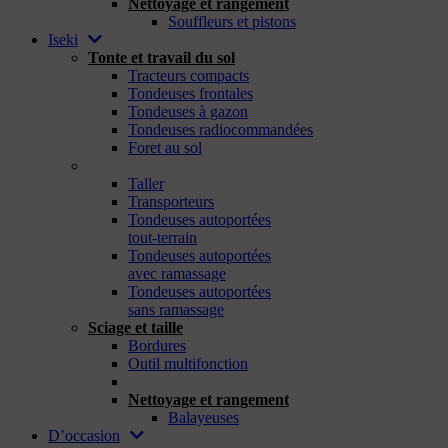
Nettoyage et rangement
Souffleurs et pistons
Iseki
Tonte et travail du sol
Tracteurs compacts
Tondeuses frontales
Tondeuses à gazon
Tondeuses radiocommandées
Foret au sol
_
Taller
Transporteurs
Tondeuses autoportées
tout-terrain
Tondeuses autoportées
avec ramassage
Tondeuses autoportées
sans ramassage
Sciage et taille
Bordures
Outil multifonction
_
Nettoyage et rangement
Balayeuses
D’occasion