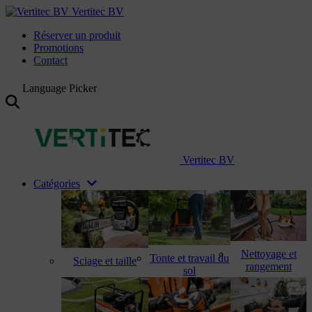
Vertitec BV
Réserver un produit
Promotions
Contact
Language Picker
Vertitec BV
Catégories
Nettoyage et
Tonte et travail du
Sciage et taille
rangement
sol