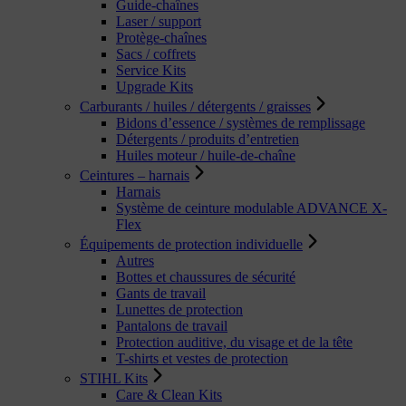
Guide-chaînes
Laser / support
Protège-chaînes
Sacs / coffrets
Service Kits
Upgrade Kits
Carburants / huiles / détergents / graisses
Bidons d’essence / systèmes de remplissage
Détergents / produits d’entretien
Huiles moteur / huile-de-chaîne
Ceintures – harnais
Harnais
Système de ceinture modulable ADVANCE X-
Flex
Équipements de protection individuelle
Autres
Bottes et chaussures de sécurité
Gants de travail
Lunettes de protection
Pantalons de travail
Protection auditive, du visage et de la tête
T-shirts et vestes de protection
STIHL Kits
Care & Clean Kits