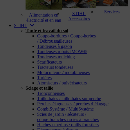
Services
STIHL
Alimentation en
Accessoires
électricité et en eau
STIHL
Tonte et travail du sol
Coupe-bordures / Coupe-herbes
/ Débroussailleuses
Tondeuses à gazon
Tondeuses robots iMOW®
Tondeuses mulching
Scarificateurs
Tracteurs tondeuses
Motoculteurs / motobineuses
Tarières
Atomiseurs / pulvérisateurs
Sciage et taille
Tronçonneuses
Taille-haies / taille-haies sur perche
Perches élagueuses / perches d’élagage
CombiSystème / MultiSystème
Scies de jardin / sécateurs /
coupe-branches / scies à branches
Haches / merlins / outils forestiers
Découpeuses à disque