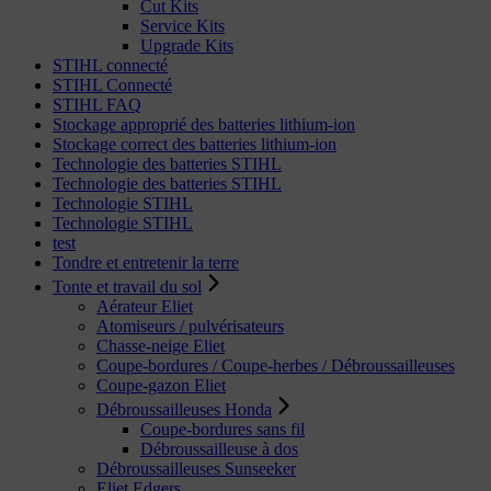
Cut Kits
Service Kits
Upgrade Kits
STIHL connecté
STIHL Connecté
STIHL FAQ
Stockage approprié des batteries lithium-ion
Stockage correct des batteries lithium-ion
Technologie des batteries STIHL
Technologie des batteries STIHL
Technologie STIHL
Technologie STIHL
test
Tondre et entretenir la terre
Tonte et travail du sol
Aérateur Eliet
Atomiseurs / pulvérisateurs
Chasse-neige Eliet
Coupe-bordures / Coupe-herbes / Débroussailleuses
Coupe-gazon Eliet
Débroussailleuses Honda
Coupe-bordures sans fil
Débroussailleuse à dos
Débroussailleuses Sunseeker
Eliet Edgers