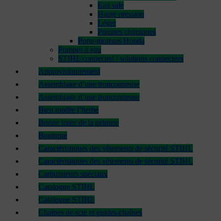
Eau sale
Haute pression
Léger
Pompes chimiques
Porte-moteurs Honda
Pompes à eau
STIHL connected / solutions connectées
Approvisionnement
Assemblage d’une tronçonneuse
Assemblage d’une tronçonneuse
Bien tondre l’herbe
Bonne tonte de la pelouse
Boutique
Caractéristiques des vêtements de sécurité STIHL
Caractéristiques des vêtements de sécurité STIHL
Carburateurs spéciaux
Catalogue STIHL
Catalogue STIHL
Chaînes de scie et guides-chaînes