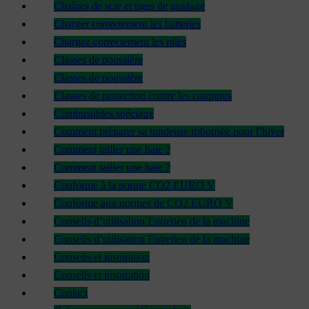
Chaînes de scie et tiges de guidage
Charger correctement les batteries
Chargez correctement les piles
Classes de poussière
Classes de poussière
Classes de protection contre les coupures
Combustibles spéciaux
Comment préparer sa tondeuse robotisée pour l’hiver
Comment tailler une haie ?
Comment tailler une haie ?
Conforme à la norme CO2 EURO V
Conforme aux normes de CO2 EURO V
Conseils d’utilisation Entretien de la machine
Conseils d’utilisation Entretien de la machine
Conseils et inspiration
Conseils et inspiration
Contact