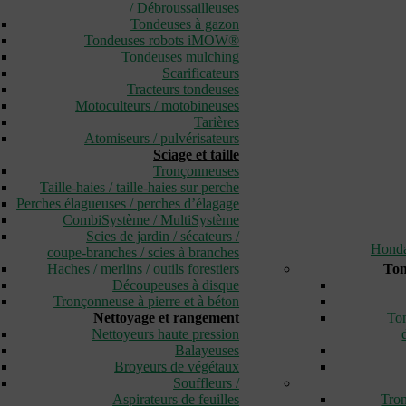
/ Débroussailleuses
Tondeuses à gazon
Tondeuses robots iMOW®
Tondeuses mulching
Scarificateurs
Tracteurs tondeuses
Motoculteurs / motobineuses
Tarières
Atomiseurs / pulvérisateurs
Sciage et taille
Tronçonneuses
Taille-haies / taille-haies sur perche
Perches élagueuses / perches d’élagage
CombiSystème / MultiSystème
Scies de jardin / sécateurs /
Hond
coupe-branches / scies à branches
Haches / merlins / outils forestiers
Ton
Découpeuses à disque
Tronçonneuse à pierre et à béton
Nettoyage et rangement
Ton
Nettoyeurs haute pression
Balayeuses
Broyeurs de végétaux
Souffleurs /
Aspirateurs de feuilles
Tron