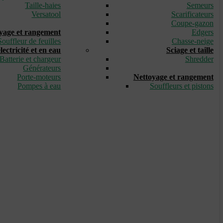
Taille-haies
Semeurs
Versatool
Scarificateurs
_
Coupe-gazon
yage et rangement
Edgers
Souffleur de feuilles
Chasse-neige
ectricité et en eau
Sciage et taille
Batterie et chargeur
Shredder
Générateurs
_
Porte-moteurs
Nettoyage et rangement
Pompes à eau
Souffleurs et pistons