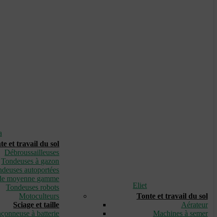
a
te et travail du sol
Débroussailleuses
Tondeuses à gazon
deuses autoportées
de moyenne gamme
Eliet
Tondeuses robots
Motoculteurs
Tonte et travail du sol
Sciage et taille
Aérateur
çonneuse à batterie
Machines à semer