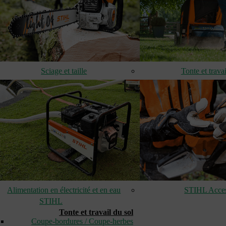
Sciage et taille
Tonte et travai
Alimentation en électricité et en eau
STIHL Acces
STIHL
Tonte et travail du sol
Coupe-bordures / Coupe-herbes