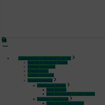
Alimentation en électricité et en eau
Batterie et chargeur Honda
Batterie Sunseeker
Compresseurs
Gestion d’énergie
Honda Industrial
Générateurs Honda
Série Inverter
Série Spécialisée à Cadre Ouvert
Pompes à eau Honda
Avec un rendement élevé