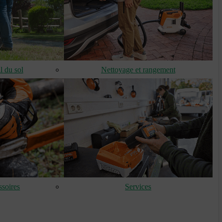
l du sol
Nettoyage et rangement
soires
Services