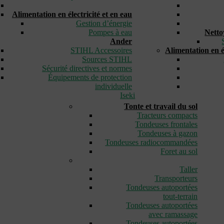
_
Alimentation en électricité et en eau
Gestion d’énergie
Pompes à eau
Netto
Ander
STIHL Accessoires
Alimentation en él
Sources STIHL
Sécurité directives et normes
Équipements de protection
individuelle
Iseki
Tonte et travail du sol
Tracteurs compacts
Tondeuses frontales
Tondeuses à gazon
Tondeuses radiocommandées
Foret au sol
_
Taller
Transporteurs
Tondeuses autoportées
tout-terrain
Tondeuses autoportées
avec ramassage
Tondeuses autoportées