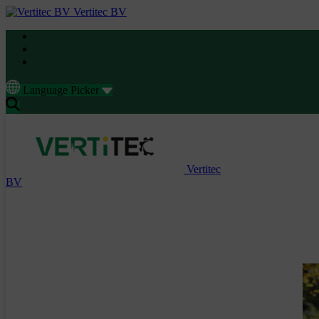
Vertitec BV
Language Picker
Vertitec
BV