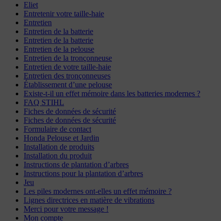
Eliet
Entretenir votre taille-haie
Entretien
Entretien de la batterie
Entretien de la batterie
Entretien de la pelouse
Entretien de la tronçonneuse
Entretien de votre taille-haie
Entretien des tronçonneuses
Établissement d’une pelouse
Existe-t-il un effet mémoire dans les batteries modernes ?
FAQ STIHL
Fiches de données de sécurité
Fiches de données de sécurité
Formulaire de contact
Honda Pelouse et Jardin
Installation de produits
Installation du produit
Instructions de plantation d’arbres
Instructions pour la plantation d’arbres
Jeu
Les piles modernes ont-elles un effet mémoire ?
Lignes directrices en matière de vibrations
Merci pour votre message !
Mon compte