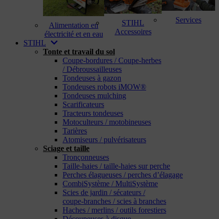
Services
STIHL
Alimentation en
Accessoires
électricité et en eau
STIHL
Tonte et travail du sol
Coupe-bordures / Coupe-herbes
/ Débroussailleuses
Tondeuses à gazon
Tondeuses robots iMOW®
Tondeuses mulching
Scarificateurs
Tracteurs tondeuses
Motoculteurs / motobineuses
Tarières
Atomiseurs / pulvérisateurs
Sciage et taille
Tronçonneuses
Taille-haies / taille-haies sur perche
Perches élagueuses / perches d’élagage
CombiSystème / MultiSystème
Scies de jardin / sécateurs /
coupe-branches / scies à branches
Haches / merlins / outils forestiers
Découpeuses à disque