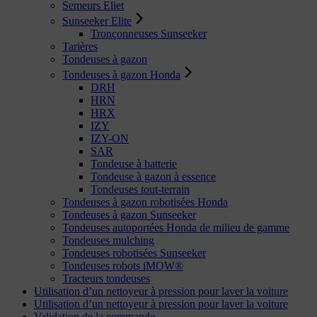
Semeurs Eliet
Sunseeker Elite
Tronçonneuses Sunseeker
Tarières
Tondeuses à gazon
Tondeuses à gazon Honda
DRH
HRN
HRX
IZY
IZY-ON
SAR
Tondeuse à batterie
Tondeuse à gazon à essence
Tondeuses tout-terrain
Tondeuses à gazon robotisées Honda
Tondeuses à gazon Sunseeker
Tondeuses autoportées Honda de milieu de gamme
Tondeuses mulching
Tondeuses robotisées Sunseeker
Tondeuses robots iMOW®
Tracteurs tondeuses
Utilisation d’un nettoyeur à pression pour laver la voiture
Utilisation d’un nettoyeur à pression pour laver la voiture
Validation de la commande