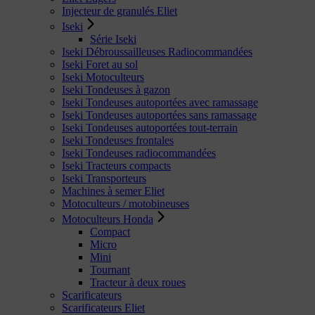
Injecteur de granulés Eliet
Iseki
Série Iseki
Iseki Débroussailleuses Radiocommandées
Iseki Foret au sol
Iseki Motoculteurs
Iseki Tondeuses à gazon
Iseki Tondeuses autoportées avec ramassage
Iseki Tondeuses autoportées sans ramassage
Iseki Tondeuses autoportées tout-terrain
Iseki Tondeuses frontales
Iseki Tondeuses radiocommandées
Iseki Tracteurs compacts
Iseki Transporteurs
Machines à semer Eliet
Motoculteurs / motobineuses
Motoculteurs Honda
Compact
Micro
Mini
Tournant
Tracteur à deux roues
Scarificateurs
Scarificateurs Eliet