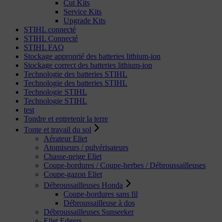
Cut Kits
Service Kits
Upgrade Kits
STIHL connecté
STIHL Connecté
STIHL FAQ
Stockage approprié des batteries lithium-ion
Stockage correct des batteries lithium-ion
Technologie des batteries STIHL
Technologie des batteries STIHL
Technologie STIHL
Technologie STIHL
test
Tondre et entretenir la terre
Tonte et travail du sol
Aérateur Eliet
Atomiseurs / pulvérisateurs
Chasse-neige Eliet
Coupe-bordures / Coupe-herbes / Débroussailleuses
Coupe-gazon Eliet
Débroussailleuses Honda
Coupe-bordures sans fil
Débroussailleuse à dos
Débroussailleuses Sunseeker
Eliet Edgers