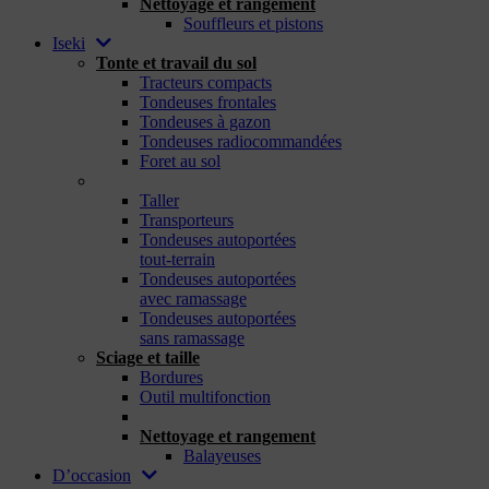
Nettoyage et rangement
Souffleurs et pistons
Iseki
Tonte et travail du sol
Tracteurs compacts
Tondeuses frontales
Tondeuses à gazon
Tondeuses radiocommandées
Foret au sol
_
Taller
Transporteurs
Tondeuses autoportées
tout-terrain
Tondeuses autoportées
avec ramassage
Tondeuses autoportées
sans ramassage
Sciage et taille
Bordures
Outil multifonction
_
Nettoyage et rangement
Balayeuses
D’occasion