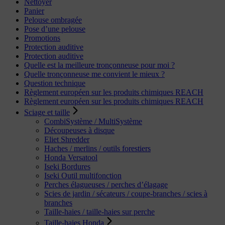
Nettoyer
Panier
Pelouse ombragée
Pose d’une pelouse
Promotions
Protection auditive
Protection auditive
Quelle est la meilleure tronçonneuse pour moi ?
Quelle tronçonneuse me convient le mieux ?
Question technique
Règlement européen sur les produits chimiques REACH
Règlement européen sur les produits chimiques REACH
Sciage et taille
CombiSystème / MultiSystème
Découpeuses à disque
Eliet Shredder
Haches / merlins / outils forestiers
Honda Versatool
Iseki Bordures
Iseki Outil multifonction
Perches élagueuses / perches d’élagage
Scies de jardin / sécateurs / coupe-branches / scies à
branches
Taille-haies / taille-haies sur perche
Taille-haies Honda