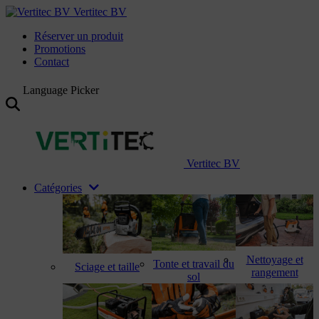
Vertitec BV
Réserver un produit
Promotions
Contact
Language Picker
Vertitec BV
Catégories
Nettoyage et
Tonte et travail du
Sciage et taille
rangement
sol