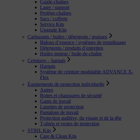
Guide-chaînes
Laser / support
Protège-chaînes
Sacs / coffrets
Service Kits
Upgrade Kits
Carburants / huiles / détergents / graisses
Bidons d’essence / systèmes de remplissage
Détergents / produits d’entretien
Huiles moteur / huile-de-chaîne
Ceintures – harnais
Harnais
Système de ceinture modulable ADVANCE X-
Flex
Équipements de protection individuelle
Autres
Bottes et chaussures de sécurité
Gants de travail
Lunettes de protection
Pantalons de travail
Protection auditive, du visage et de la tête
T-shirts et vestes de protection
STIHL Kits
Care & Clean Kits