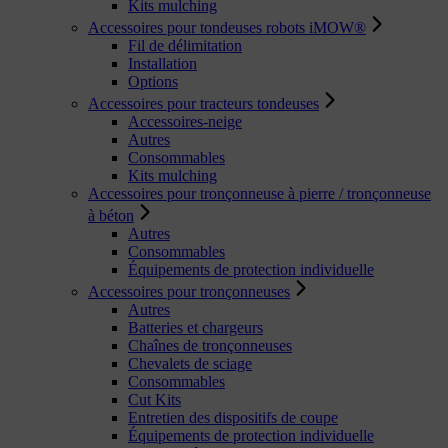
Kits mulching
Accessoires pour tondeuses robots iMOW®
Fil de délimitation
Installation
Options
Accessoires pour tracteurs tondeuses
Accessoires-neige
Autres
Consommables
Kits mulching
Accessoires pour tronçonneuse à pierre / tronçonneuse
à béton
Autres
Consommables
Équipements de protection individuelle
Accessoires pour tronçonneuses
Autres
Batteries et chargeurs
Chaînes de tronçonneuses
Chevalets de sciage
Consommables
Cut Kits
Entretien des dispositifs de coupe
Équipements de protection individuelle