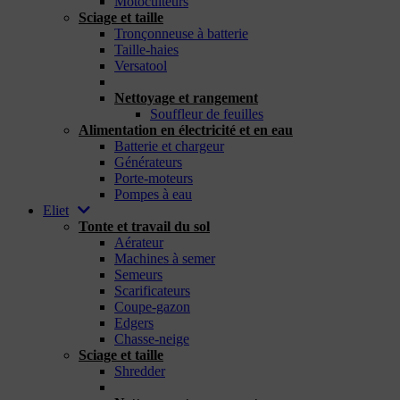
Motoculteurs
Sciage et taille
Tronçonneuse à batterie
Taille-haies
Versatool
_
Nettoyage et rangement
Souffleur de feuilles
Alimentation en électricité et en eau
Batterie et chargeur
Générateurs
Porte-moteurs
Pompes à eau
Eliet
Tonte et travail du sol
Aérateur
Machines à semer
Semeurs
Scarificateurs
Coupe-gazon
Edgers
Chasse-neige
Sciage et taille
Shredder
_