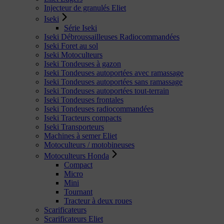
Injecteur de granulés Eliet
Iseki
Série Iseki
Iseki Débroussailleuses Radiocommandées
Iseki Foret au sol
Iseki Motoculteurs
Iseki Tondeuses à gazon
Iseki Tondeuses autoportées avec ramassage
Iseki Tondeuses autoportées sans ramassage
Iseki Tondeuses autoportées tout-terrain
Iseki Tondeuses frontales
Iseki Tondeuses radiocommandées
Iseki Tracteurs compacts
Iseki Transporteurs
Machines à semer Eliet
Motoculteurs / motobineuses
Motoculteurs Honda
Compact
Micro
Mini
Tournant
Tracteur à deux roues
Scarificateurs
Scarificateurs Eliet