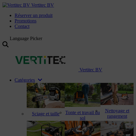
Vertitec BV
Réserver un produit
Promotions
Contact
Language Picker
Vertitec BV
Catégories
Nettoyage et
Tonte et travail du
Sciage et taille
rangement
sol