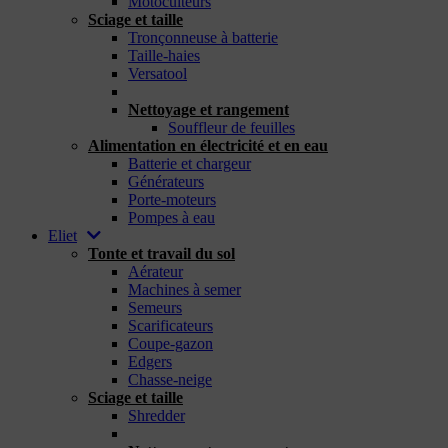
Motoculteurs
Sciage et taille
Tronçonneuse à batterie
Taille-haies
Versatool
_
Nettoyage et rangement
Souffleur de feuilles
Alimentation en électricité et en eau
Batterie et chargeur
Générateurs
Porte-moteurs
Pompes à eau
Eliet
Tonte et travail du sol
Aérateur
Machines à semer
Semeurs
Scarificateurs
Coupe-gazon
Edgers
Chasse-neige
Sciage et taille
Shredder
_