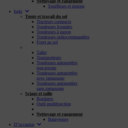
Nettoyage et rangement
Souffleurs et pistons
Iseki
Tonte et travail du sol
Tracteurs compacts
Tondeuses frontales
Tondeuses à gazon
Tondeuses radiocommandées
Foret au sol
_
Taller
Transporteurs
Tondeuses autoportées
tout-terrain
Tondeuses autoportées
avec ramassage
Tondeuses autoportées
sans ramassage
Sciage et taille
Bordures
Outil multifonction
_
Nettoyage et rangement
Balayeuses
D’occasion