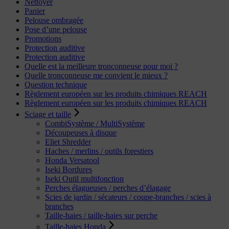
Nettoyer
Panier
Pelouse ombragée
Pose d’une pelouse
Promotions
Protection auditive
Protection auditive
Quelle est la meilleure tronçonneuse pour moi ?
Quelle tronçonneuse me convient le mieux ?
Question technique
Règlement européen sur les produits chimiques REACH
Règlement européen sur les produits chimiques REACH
Sciage et taille
CombiSystème / MultiSystème
Découpeuses à disque
Eliet Shredder
Haches / merlins / outils forestiers
Honda Versatool
Iseki Bordures
Iseki Outil multifonction
Perches élagueuses / perches d’élagage
Scies de jardin / sécateurs / coupe-branches / scies à
branches
Taille-haies / taille-haies sur perche
Taille-haies Honda