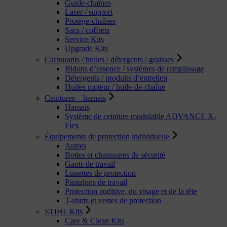
Guide-chaînes
Laser / support
Protège-chaînes
Sacs / coffrets
Service Kits
Upgrade Kits
Carburants / huiles / détergents / graisses
Bidons d’essence / systèmes de remplissage
Détergents / produits d’entretien
Huiles moteur / huile-de-chaîne
Ceintures – harnais
Harnais
Système de ceinture modulable ADVANCE X-
Flex
Équipements de protection individuelle
Autres
Bottes et chaussures de sécurité
Gants de travail
Lunettes de protection
Pantalons de travail
Protection auditive, du visage et de la tête
T-shirts et vestes de protection
STIHL Kits
Care & Clean Kits