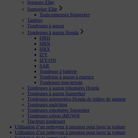
Semeurs Eliet
Sunseeker Elite
Tronçonneuses Sunseeker
Tarières
Tondeuses à gazon
Tondeuses à gazon Honda
DRH
HRN
HRX
IZY
IZY-ON
SAR
Tondeuse à batterie
Tondeuse à gazon à essence
Tondeuses tout-terrain
Tondeuses à gazon robotisées Honda
Tondeuses à gazon Sunseeker
Tondeuses autoportées Honda de milieu de gamme
Tondeuses mulching
Tondeuses robotisées Sunseeker
Tondeuses robots iMOW®
Tracteurs tondeuses
Utilisation d’un nettoyeur à pression pour laver la voiture
Utilisation d’un nettoyeur à pression pour laver la voiture
Validation de la commande