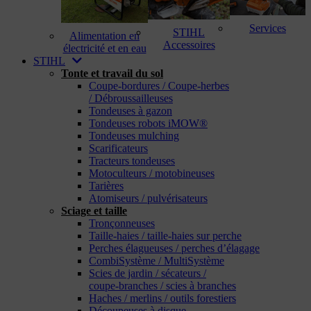
Services
STIHL
Alimentation en
Accessoires
électricité et en eau
STIHL
Tonte et travail du sol
Coupe-bordures / Coupe-herbes
/ Débroussailleuses
Tondeuses à gazon
Tondeuses robots iMOW®
Tondeuses mulching
Scarificateurs
Tracteurs tondeuses
Motoculteurs / motobineuses
Tarières
Atomiseurs / pulvérisateurs
Sciage et taille
Tronçonneuses
Taille-haies / taille-haies sur perche
Perches élagueuses / perches d’élagage
CombiSystème / MultiSystème
Scies de jardin / sécateurs /
coupe-branches / scies à branches
Haches / merlins / outils forestiers
Découpeuses à disque