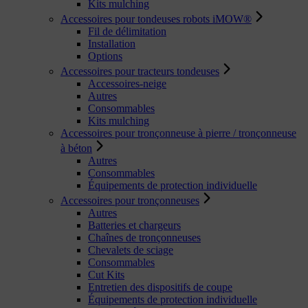
Kits mulching
Accessoires pour tondeuses robots iMOW®
Fil de délimitation
Installation
Options
Accessoires pour tracteurs tondeuses
Accessoires-neige
Autres
Consommables
Kits mulching
Accessoires pour tronçonneuse à pierre / tronçonneuse
à béton
Autres
Consommables
Équipements de protection individuelle
Accessoires pour tronçonneuses
Autres
Batteries et chargeurs
Chaînes de tronçonneuses
Chevalets de sciage
Consommables
Cut Kits
Entretien des dispositifs de coupe
Équipements de protection individuelle