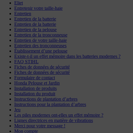
Eliet
Entretenir votre taille-haie
Entretien
Entretien de la batterie
Entretien de la batterie
Entretien de la pelouse
Entretien de la tronçonneuse
Entretien de votre taille-haie
Entretien des tronçonneuses
Établissement d’une pelouse
Existe-t-il un effet mémoire dans les batteries modernes ?
FAQ STIHL
Fiches de données de sécurité
Fiches de données de sécurité
Formulaire de contact
Honda Pelouse et Jardin
Installation de produits
Installation du produit
Instructions de plantation d’arbres
Instructions pour la plantation d’arbres
Jeu
Les piles modernes ont-elles un effet mémoire ?
Lignes directrices en matière de vibrations
Merci pour votre message !
Mon compte