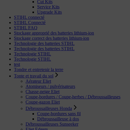
Cut Kits
Service Kits
Upgrade Kits
STIHL connecté
STIHL Connecté
STIHL FAQ
Stockage approprié des batteries lithium-ion
Stockage correct des batteries lithium-ion
Technologie des batteries STIHL
Technologie des batteries STIHL
Technologie STIHL
Technologie STIHL
test
Tondre et entretenir la terre
Tonte et travail du sol
Aérateur Eliet
Atomiseurs / pulvérisateurs
Chasse-neige Eliet
Coupe-bordures / Coupe-herbes / Débroussailleuses
Coupe-gazon Eliet
Débroussailleuses Honda
Coupe-bordures sans fil
Débroussailleuse à dos
Débroussailleuses Sunseeker
Eliet Edgers