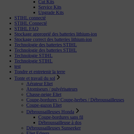
Cut Kits
Service Kits
Upgrade Kits
STIHL connecté
STIHL Connecté
STIHL FAQ
Stockage approprié des batteries lithium-ion
Stockage correct des batteries lithium-ion
Technologie des batteries STIHL
Technologie des batteries STIHL
Technologie STIHL
Technologie STIHL
test
Tondre et entretenir la terre
Tonte et travail du sol
Aérateur Eliet
Atomiseurs / pulvérisateurs
Chasse-neige Eliet
Coupe-bordures / Coupe-herbes / Débroussailleuses
Coupe-gazon Eliet
Débroussailleuses Honda
Coupe-bordures sans fil
Débroussailleuse à dos
Débroussailleuses Sunseeker
Eliet Edgers