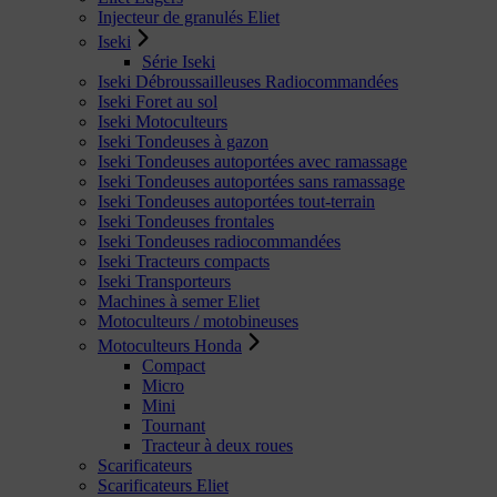
Injecteur de granulés Eliet
Iseki
Série Iseki
Iseki Débroussailleuses Radiocommandées
Iseki Foret au sol
Iseki Motoculteurs
Iseki Tondeuses à gazon
Iseki Tondeuses autoportées avec ramassage
Iseki Tondeuses autoportées sans ramassage
Iseki Tondeuses autoportées tout-terrain
Iseki Tondeuses frontales
Iseki Tondeuses radiocommandées
Iseki Tracteurs compacts
Iseki Transporteurs
Machines à semer Eliet
Motoculteurs / motobineuses
Motoculteurs Honda
Compact
Micro
Mini
Tournant
Tracteur à deux roues
Scarificateurs
Scarificateurs Eliet