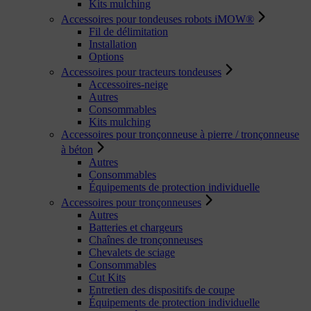
Kits mulching
Accessoires pour tondeuses robots iMOW®
Fil de délimitation
Installation
Options
Accessoires pour tracteurs tondeuses
Accessoires-neige
Autres
Consommables
Kits mulching
Accessoires pour tronçonneuse à pierre / tronçonneuse
à béton
Autres
Consommables
Équipements de protection individuelle
Accessoires pour tronçonneuses
Autres
Batteries et chargeurs
Chaînes de tronçonneuses
Chevalets de sciage
Consommables
Cut Kits
Entretien des dispositifs de coupe
Équipements de protection individuelle