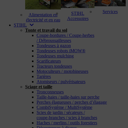
Services
STIHL
Alimentation en
Accessoires
électricité et en eau
STIHL
Tonte et travail du sol
Coupe-bordures / Coupe-herbes
/ Débroussailleuses
Tondeuses à gazon
Tondeuses robots iMOW®
Tondeuses mulching
Scarificateurs
Tracteurs tondeuses
Motoculteurs / motobineuses
Tarières
Atomiseurs / pulvérisateurs
Sciage et taille
Tronçonneuses
Taille-haies / taille-haies sur perche
Perches élagueuses / perches d’élagage
CombiSystème / MultiSystème
Scies de jardin / sécateurs /
coupe-branches / scies à branches
Haches / merlins / outils forestiers
Découpeuses à disque