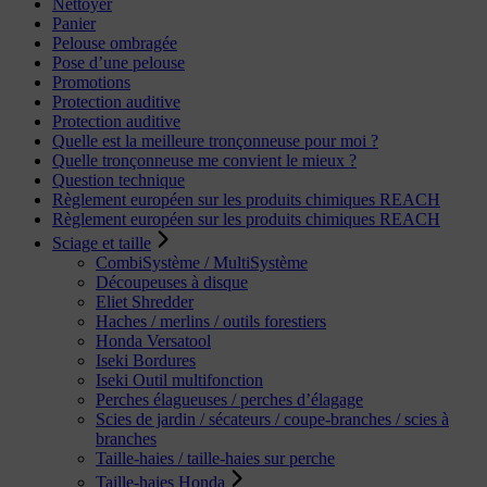
Nettoyer
Panier
Pelouse ombragée
Pose d’une pelouse
Promotions
Protection auditive
Protection auditive
Quelle est la meilleure tronçonneuse pour moi ?
Quelle tronçonneuse me convient le mieux ?
Question technique
Règlement européen sur les produits chimiques REACH
Règlement européen sur les produits chimiques REACH
Sciage et taille
CombiSystème / MultiSystème
Découpeuses à disque
Eliet Shredder
Haches / merlins / outils forestiers
Honda Versatool
Iseki Bordures
Iseki Outil multifonction
Perches élagueuses / perches d’élagage
Scies de jardin / sécateurs / coupe-branches / scies à
branches
Taille-haies / taille-haies sur perche
Taille-haies Honda