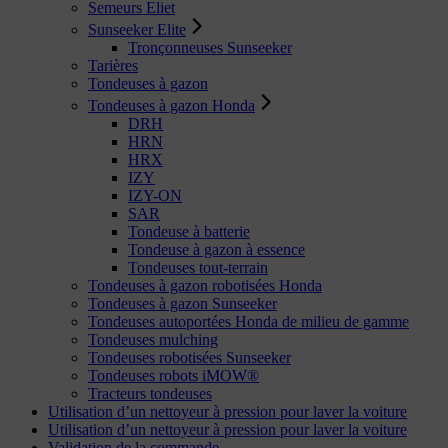
Semeurs Eliet
Sunseeker Elite
Tronçonneuses Sunseeker
Tarières
Tondeuses à gazon
Tondeuses à gazon Honda
DRH
HRN
HRX
IZY
IZY-ON
SAR
Tondeuse à batterie
Tondeuse à gazon à essence
Tondeuses tout-terrain
Tondeuses à gazon robotisées Honda
Tondeuses à gazon Sunseeker
Tondeuses autoportées Honda de milieu de gamme
Tondeuses mulching
Tondeuses robotisées Sunseeker
Tondeuses robots iMOW®
Tracteurs tondeuses
Utilisation d’un nettoyeur à pression pour laver la voiture
Utilisation d’un nettoyeur à pression pour laver la voiture
Validation de la commande