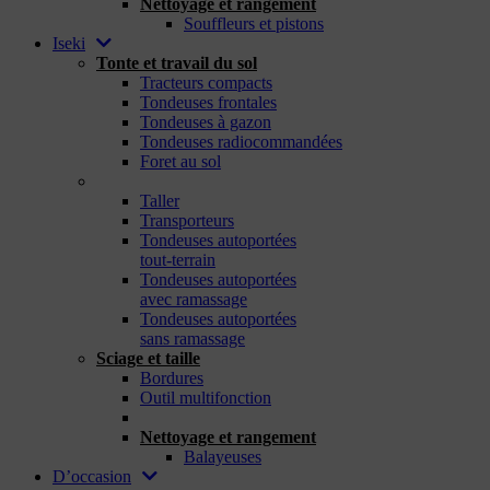
Nettoyage et rangement
Souffleurs et pistons
Iseki
Tonte et travail du sol
Tracteurs compacts
Tondeuses frontales
Tondeuses à gazon
Tondeuses radiocommandées
Foret au sol
_
Taller
Transporteurs
Tondeuses autoportées
tout-terrain
Tondeuses autoportées
avec ramassage
Tondeuses autoportées
sans ramassage
Sciage et taille
Bordures
Outil multifonction
_
Nettoyage et rangement
Balayeuses
D’occasion