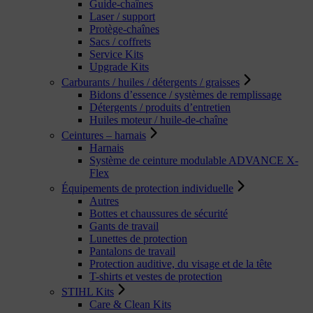
Guide-chaînes
Laser / support
Protège-chaînes
Sacs / coffrets
Service Kits
Upgrade Kits
Carburants / huiles / détergents / graisses
Bidons d’essence / systèmes de remplissage
Détergents / produits d’entretien
Huiles moteur / huile-de-chaîne
Ceintures – harnais
Harnais
Système de ceinture modulable ADVANCE X-
Flex
Équipements de protection individuelle
Autres
Bottes et chaussures de sécurité
Gants de travail
Lunettes de protection
Pantalons de travail
Protection auditive, du visage et de la tête
T-shirts et vestes de protection
STIHL Kits
Care & Clean Kits