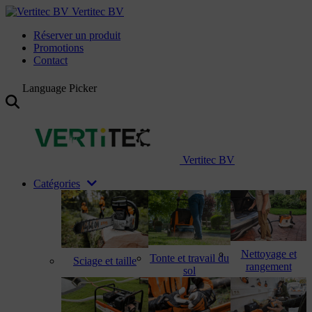
Vertitec BV
Réserver un produit
Promotions
Contact
Language Picker
Vertitec BV
Catégories
Nettoyage et
Tonte et travail du
Sciage et taille
rangement
sol