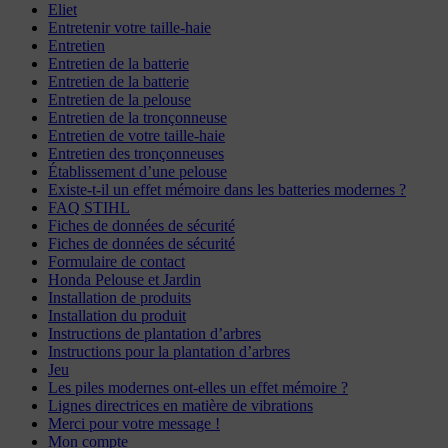
Eliet
Entretenir votre taille-haie
Entretien
Entretien de la batterie
Entretien de la batterie
Entretien de la pelouse
Entretien de la tronçonneuse
Entretien de votre taille-haie
Entretien des tronçonneuses
Établissement d’une pelouse
Existe-t-il un effet mémoire dans les batteries modernes ?
FAQ STIHL
Fiches de données de sécurité
Fiches de données de sécurité
Formulaire de contact
Honda Pelouse et Jardin
Installation de produits
Installation du produit
Instructions de plantation d’arbres
Instructions pour la plantation d’arbres
Jeu
Les piles modernes ont-elles un effet mémoire ?
Lignes directrices en matière de vibrations
Merci pour votre message !
Mon compte