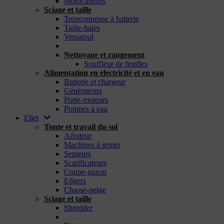
Motoculteurs
Sciage et taille
Tronçonneuse à batterie
Taille-haies
Versatool
_
Nettoyage et rangement
Souffleur de feuilles
Alimentation en électricité et en eau
Batterie et chargeur
Générateurs
Porte-moteurs
Pompes à eau
Eliet
Tonte et travail du sol
Aérateur
Machines à semer
Semeurs
Scarificateurs
Coupe-gazon
Edgers
Chasse-neige
Sciage et taille
Shredder
_