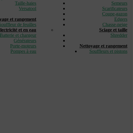
Taille-haies
Semeurs
Versatool
Scarificateurs
_
Coupe-gazon
yage et rangement
Edgers
Souffleur de feuilles
Chasse-neige
ectricité et en eau
Sciage et taille
Batterie et chargeur
Shredder
Générateurs
_
Porte-moteurs
Nettoyage et rangement
Pompes à eau
Souffleurs et pistons