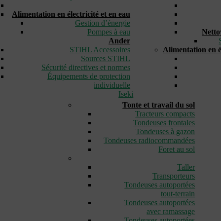
_
Alimentation en électricité et en eau
Gestion d’énergie
Pompes à eau
Netto
Ander
STIHL Accessoires
Alimentation en él
Sources STIHL
Sécurité directives et normes
Équipements de protection
individuelle
Iseki
Tonte et travail du sol
Tracteurs compacts
Tondeuses frontales
Tondeuses à gazon
Tondeuses radiocommandées
Foret au sol
_
Taller
Transporteurs
Tondeuses autoportées
tout-terrain
Tondeuses autoportées
avec ramassage
Tondeuses autoportées