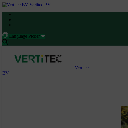
Vertitec BV
Language Picker
Vertitec
BV