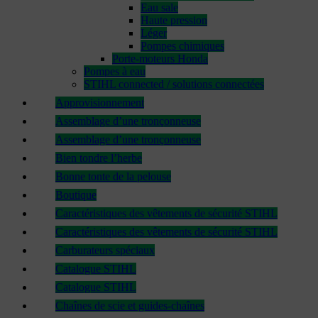
Eau sale
Haute pression
Léger
Pompes chimiques
Porte-moteurs Honda
Pompes à eau
STIHL connected / solutions connectées
Approvisionnement
Assemblage d’une tronçonneuse
Assemblage d’une tronçonneuse
Bien tondre l’herbe
Bonne tonte de la pelouse
Boutique
Caractéristiques des vêtements de sécurité STIHL
Caractéristiques des vêtements de sécurité STIHL
Carburateurs spéciaux
Catalogue STIHL
Catalogue STIHL
Chaînes de scie et guides-chaînes