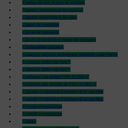
Chaînes de scie et tiges de guidage
Charger correctement les batteries
Chargez correctement les piles
Classes de poussière
Classes de poussière
Classes de protection contre les coupures
Combustibles spéciaux
Comment préparer sa tondeuse robotisée pour l’hiver
Comment tailler une haie ?
Comment tailler une haie ?
Conforme à la norme CO2 EURO V
Conforme aux normes de CO2 EURO V
Conseils d’utilisation Entretien de la machine
Conseils d’utilisation Entretien de la machine
Conseils et inspiration
Conseils et inspiration
Contact