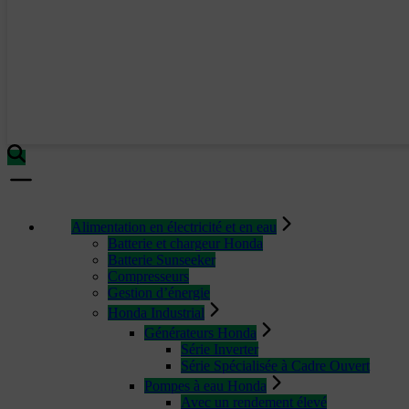
Alimentation en électricité et en eau
Batterie et chargeur Honda
Batterie Sunseeker
Compresseurs
Gestion d’énergie
Honda Industrial
Générateurs Honda
Série Inverter
Série Spécialisée à Cadre Ouvert
Pompes à eau Honda
Avec un rendement élevé