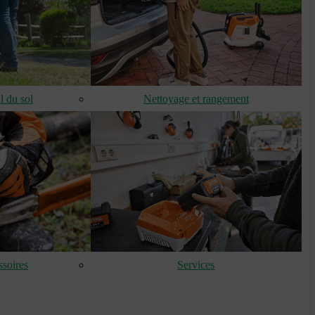
l du sol
Nettoyage et rangement
soires
Services