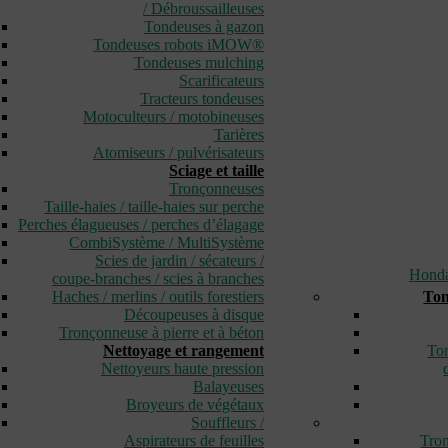
/ Débroussailleuses
Tondeuses à gazon
Tondeuses robots iMOW®
Tondeuses mulching
Scarificateurs
Tracteurs tondeuses
Motoculteurs / motobineuses
Tarières
Atomiseurs / pulvérisateurs
Sciage et taille
Tronçonneuses
Taille-haies / taille-haies sur perche
Perches élagueuses / perches d’élagage
CombiSystème / MultiSystème
Scies de jardin / sécateurs /
Hond
coupe-branches / scies à branches
Haches / merlins / outils forestiers
Ton
Découpeuses à disque
Tronçonneuse à pierre et à béton
Nettoyage et rangement
Ton
Nettoyeurs haute pression
Balayeuses
Broyeurs de végétaux
Souffleurs /
Aspirateurs de feuilles
Tron