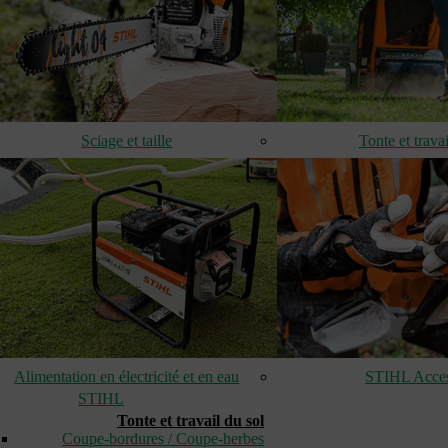
Sciage et taille
Tonte et travai
Alimentation en électricité et en eau
STIHL Acces
STIHL
Tonte et travail du sol
Coupe-bordures / Coupe-herbes