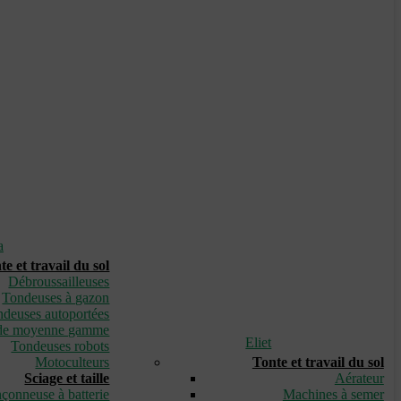
a
te et travail du sol
Débroussailleuses
Tondeuses à gazon
deuses autoportées
de moyenne gamme
Eliet
Tondeuses robots
Motoculteurs
Tonte et travail du sol
Sciage et taille
Aérateur
çonneuse à batterie
Machines à semer