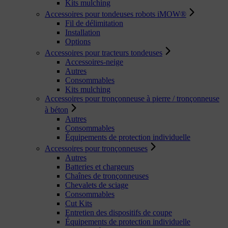
Kits mulching
Accessoires pour tondeuses robots iMOW®
Fil de délimitation
Installation
Options
Accessoires pour tracteurs tondeuses
Accessoires-neige
Autres
Consommables
Kits mulching
Accessoires pour tronçonneuse à pierre / tronçonneuse
à béton
Autres
Consommables
Équipements de protection individuelle
Accessoires pour tronçonneuses
Autres
Batteries et chargeurs
Chaînes de tronçonneuses
Chevalets de sciage
Consommables
Cut Kits
Entretien des dispositifs de coupe
Équipements de protection individuelle