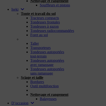
Nettoyage et rangement
Souffleurs et pistons
Iseki
Tonte et travail du sol
Tracteurs compacts
Tondeuses frontales
Tondeuses à gazon
Tondeuses radiocommandées
Foret au sol
_
Taller
Transporteurs
Tondeuses autoportées
tout-terrain
Tondeuses autoportées
avec ramassage
Tondeuses autoportées
sans ramassage
Sciage et taille
Bordures
Outil multifonction
_
Nettoyage et rangement
Balayeuses
D’occasion