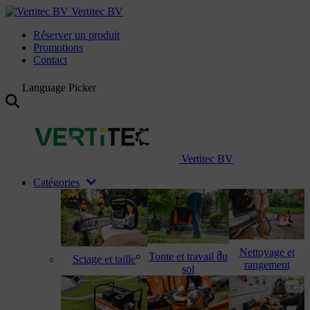
Vertitec BV
Réserver un produit
Promotions
Contact
Language Picker
Vertitec BV
Catégories
Nettoyage et
Tonte et travail du
Sciage et taille
rangement
sol