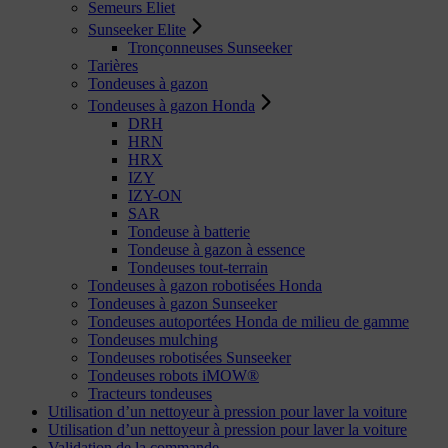
Semeurs Eliet
Sunseeker Elite
Tronçonneuses Sunseeker
Tarières
Tondeuses à gazon
Tondeuses à gazon Honda
DRH
HRN
HRX
IZY
IZY-ON
SAR
Tondeuse à batterie
Tondeuse à gazon à essence
Tondeuses tout-terrain
Tondeuses à gazon robotisées Honda
Tondeuses à gazon Sunseeker
Tondeuses autoportées Honda de milieu de gamme
Tondeuses mulching
Tondeuses robotisées Sunseeker
Tondeuses robots iMOW®
Tracteurs tondeuses
Utilisation d’un nettoyeur à pression pour laver la voiture
Utilisation d’un nettoyeur à pression pour laver la voiture
Validation de la commande