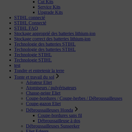
Cut Kits
Service Kits
Upgrade Kits
STIHL connecté
STIHL Connecté
STIHL FAQ
Stockage approprié des batteries lithium-ion
Stockage correct des batteries lithium-ion
Technologie des batteries STIHL
Technologie des batteries STIHL
Technologie STIHL
Technologie STIHL
test
Tondre et entretenir la terre
Tonte et travail du sol
Aérateur Eliet
Atomiseurs / pulvérisateurs
Chasse-neige Eliet
Coupe-bordures / Coupe-herbes / Débroussailleuses
Coupe-gazon Eliet
Débroussailleuses Honda
Coupe-bordures sans fil
Débroussailleuse à dos
Débroussailleuses Sunseeker
Eliet Edgers