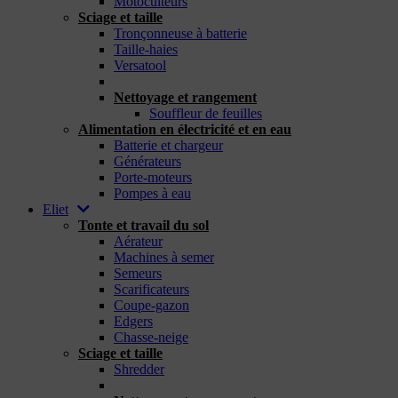
Motoculteurs
Sciage et taille
Tronçonneuse à batterie
Taille-haies
Versatool
_
Nettoyage et rangement
Souffleur de feuilles
Alimentation en électricité et en eau
Batterie et chargeur
Générateurs
Porte-moteurs
Pompes à eau
Eliet
Tonte et travail du sol
Aérateur
Machines à semer
Semeurs
Scarificateurs
Coupe-gazon
Edgers
Chasse-neige
Sciage et taille
Shredder
_