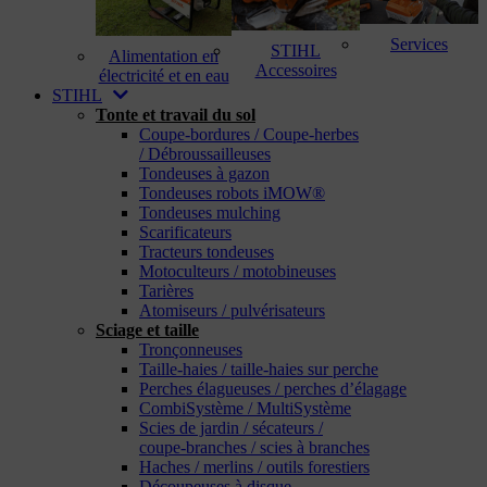
Services
STIHL
Alimentation en
Accessoires
électricité et en eau
STIHL
Tonte et travail du sol
Coupe-bordures / Coupe-herbes
/ Débroussailleuses
Tondeuses à gazon
Tondeuses robots iMOW®
Tondeuses mulching
Scarificateurs
Tracteurs tondeuses
Motoculteurs / motobineuses
Tarières
Atomiseurs / pulvérisateurs
Sciage et taille
Tronçonneuses
Taille-haies / taille-haies sur perche
Perches élagueuses / perches d’élagage
CombiSystème / MultiSystème
Scies de jardin / sécateurs /
coupe-branches / scies à branches
Haches / merlins / outils forestiers
Découpeuses à disque