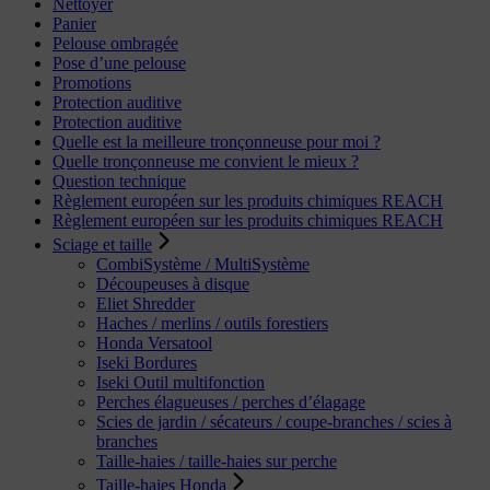
Nettoyer
Panier
Pelouse ombragée
Pose d’une pelouse
Promotions
Protection auditive
Protection auditive
Quelle est la meilleure tronçonneuse pour moi ?
Quelle tronçonneuse me convient le mieux ?
Question technique
Règlement européen sur les produits chimiques REACH
Règlement européen sur les produits chimiques REACH
Sciage et taille
CombiSystème / MultiSystème
Découpeuses à disque
Eliet Shredder
Haches / merlins / outils forestiers
Honda Versatool
Iseki Bordures
Iseki Outil multifonction
Perches élagueuses / perches d’élagage
Scies de jardin / sécateurs / coupe-branches / scies à
branches
Taille-haies / taille-haies sur perche
Taille-haies Honda