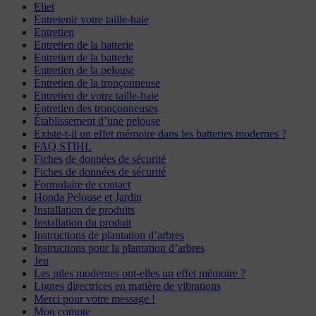
Eliet
Entretenir votre taille-haie
Entretien
Entretien de la batterie
Entretien de la batterie
Entretien de la pelouse
Entretien de la tronçonneuse
Entretien de votre taille-haie
Entretien des tronçonneuses
Établissement d’une pelouse
Existe-t-il un effet mémoire dans les batteries modernes ?
FAQ STIHL
Fiches de données de sécurité
Fiches de données de sécurité
Formulaire de contact
Honda Pelouse et Jardin
Installation de produits
Installation du produit
Instructions de plantation d’arbres
Instructions pour la plantation d’arbres
Jeu
Les piles modernes ont-elles un effet mémoire ?
Lignes directrices en matière de vibrations
Merci pour votre message !
Mon compte