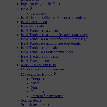
Injecteur de granulés Eliet
Iseki
Série Iseki
Iseki Débroussailleuses Radiocommandées
Iseki Foret au sol
Iseki Motoculteurs
Iseki Tondeuses à gazon
Iseki Tondeuses autoportées avec ramassage
Iseki Tondeuses autoportées sans ramassage
Iseki Tondeuses autoportées tout-terrain
Iseki Tondeuses frontales
Iseki Tondeuses radiocommandées
Iseki Tracteurs compacts
Iseki Transporteurs
Machines à semer Eliet
Motoculteurs / motobineuses
Motoculteurs Honda
Compact
Micro
Mini
Tournant
Tracteur à deux roues
Scarificateurs
Scarificateurs Eliet