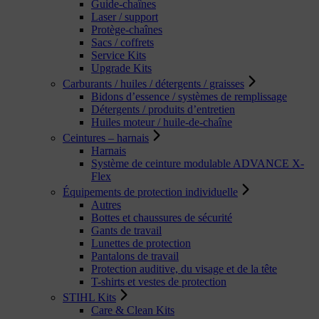
Guide-chaînes
Laser / support
Protège-chaînes
Sacs / coffrets
Service Kits
Upgrade Kits
Carburants / huiles / détergents / graisses
Bidons d’essence / systèmes de remplissage
Détergents / produits d’entretien
Huiles moteur / huile-de-chaîne
Ceintures – harnais
Harnais
Système de ceinture modulable ADVANCE X-
Flex
Équipements de protection individuelle
Autres
Bottes et chaussures de sécurité
Gants de travail
Lunettes de protection
Pantalons de travail
Protection auditive, du visage et de la tête
T-shirts et vestes de protection
STIHL Kits
Care & Clean Kits