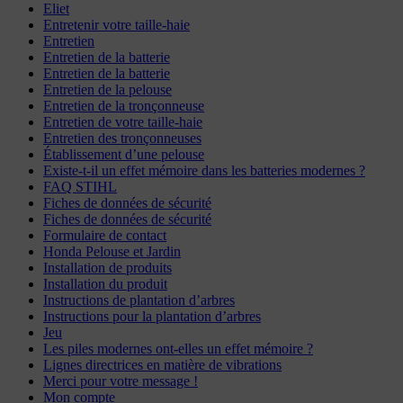
Eliet
Entretenir votre taille-haie
Entretien
Entretien de la batterie
Entretien de la batterie
Entretien de la pelouse
Entretien de la tronçonneuse
Entretien de votre taille-haie
Entretien des tronçonneuses
Établissement d’une pelouse
Existe-t-il un effet mémoire dans les batteries modernes ?
FAQ STIHL
Fiches de données de sécurité
Fiches de données de sécurité
Formulaire de contact
Honda Pelouse et Jardin
Installation de produits
Installation du produit
Instructions de plantation d’arbres
Instructions pour la plantation d’arbres
Jeu
Les piles modernes ont-elles un effet mémoire ?
Lignes directrices en matière de vibrations
Merci pour votre message !
Mon compte