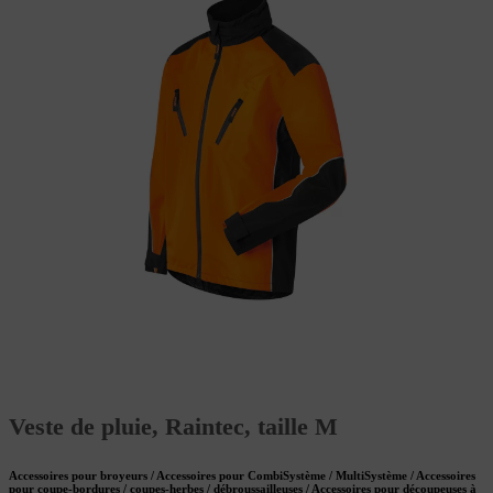
Veste de pluie, Raintec, taille M
Accessoires pour broyeurs / Accessoires pour CombiSystème / MultiSystème / Accessoires
pour coupe-bordures / coupes-herbes / débroussailleuses / Accessoires pour découpeuses à