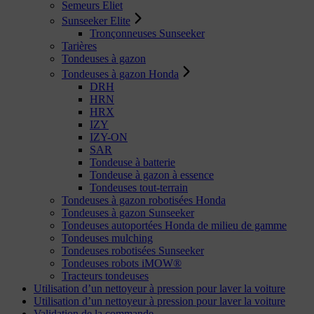
Semeurs Eliet
Sunseeker Elite
Tronçonneuses Sunseeker
Tarières
Tondeuses à gazon
Tondeuses à gazon Honda
DRH
HRN
HRX
IZY
IZY-ON
SAR
Tondeuse à batterie
Tondeuse à gazon à essence
Tondeuses tout-terrain
Tondeuses à gazon robotisées Honda
Tondeuses à gazon Sunseeker
Tondeuses autoportées Honda de milieu de gamme
Tondeuses mulching
Tondeuses robotisées Sunseeker
Tondeuses robots iMOW®
Tracteurs tondeuses
Utilisation d’un nettoyeur à pression pour laver la voiture
Utilisation d’un nettoyeur à pression pour laver la voiture
Validation de la commande