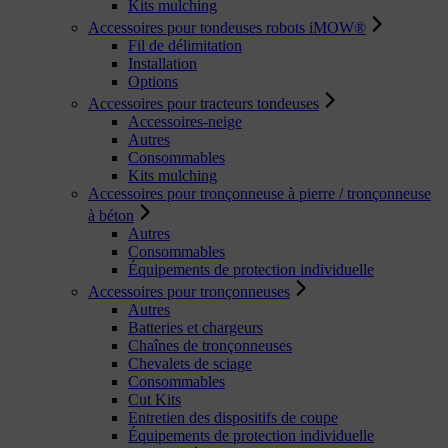
Kits mulching
Accessoires pour tondeuses robots iMOW®
Fil de délimitation
Installation
Options
Accessoires pour tracteurs tondeuses
Accessoires-neige
Autres
Consommables
Kits mulching
Accessoires pour tronçonneuse à pierre / tronçonneuse
à béton
Autres
Consommables
Équipements de protection individuelle
Accessoires pour tronçonneuses
Autres
Batteries et chargeurs
Chaînes de tronçonneuses
Chevalets de sciage
Consommables
Cut Kits
Entretien des dispositifs de coupe
Équipements de protection individuelle