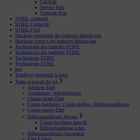
Cut Kits
Service Kits
Upgrade Kits
STIHL connecté
STIHL Connecté
STIHL FAQ
Stockage approprié des batteries lithium-ion
Stockage correct des batteries lithium-ion
Technologie des batteries STIHL
Technologie des batteries STIHL
Technologie STIHL
Technologie STIHL
test
Tondre et entretenir la terre
Tonte et travail du sol
Aérateur Eliet
Atomiseurs / pulvérisateurs
Chasse-neige Eliet
Coupe-bordures / Coupe-herbes / Débroussailleuses
Coupe-gazon Eliet
Débroussailleuses Honda
Coupe-bordures sans fil
Débroussailleuse à dos
Débroussailleuses Sunseeker
Eliet Edgers