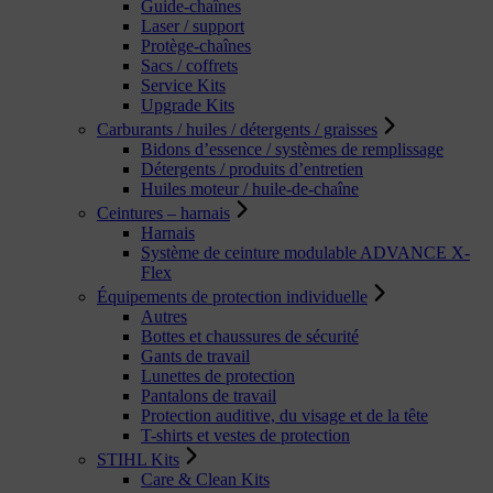
Guide-chaînes
Laser / support
Protège-chaînes
Sacs / coffrets
Service Kits
Upgrade Kits
Carburants / huiles / détergents / graisses
Bidons d’essence / systèmes de remplissage
Détergents / produits d’entretien
Huiles moteur / huile-de-chaîne
Ceintures – harnais
Harnais
Système de ceinture modulable ADVANCE X-
Flex
Équipements de protection individuelle
Autres
Bottes et chaussures de sécurité
Gants de travail
Lunettes de protection
Pantalons de travail
Protection auditive, du visage et de la tête
T-shirts et vestes de protection
STIHL Kits
Care & Clean Kits