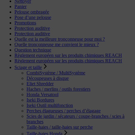
Nettoyer
Panier
Pelouse ombragée
Pose d’une pelouse
Promotions
Protection auditive
Protection auditive
Quelle est la meilleure tronçonneuse pour moi ?
Quelle tronçonneuse me convient le mieux ?
Question technique
Règlement européen sur les produits chimiques REACH
Règlement européen sur les produits chimiques REACH
Sciage et taille
CombiSystème / MultiSystème
Découpeuses à disque
Eliet Shredder
Haches / merlins / outils forestiers
Honda Versatool
Iseki Bordures
Iseki Outil multifonction
Perches élagueuses / perches d’élagage
Scies de jardin / sécateurs / coupe-branches / scies à
branches
Taille-haies / taille-haies sur perche
Taille-haies Honda