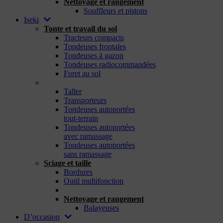
Nettoyage et rangement
Souffleurs et pistons
Iseki
Tonte et travail du sol
Tracteurs compacts
Tondeuses frontales
Tondeuses à gazon
Tondeuses radiocommandées
Foret au sol
_
Taller
Transporteurs
Tondeuses autoportées
tout-terrain
Tondeuses autoportées
avec ramassage
Tondeuses autoportées
sans ramassage
Sciage et taille
Bordures
Outil multifonction
_
Nettoyage et rangement
Balayeuses
D’occasion