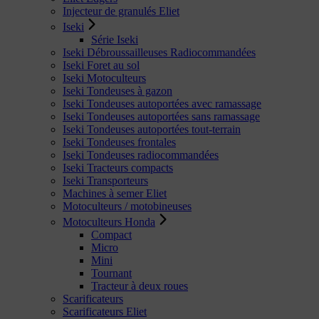
Injecteur de granulés Eliet
Iseki
Série Iseki
Iseki Débroussailleuses Radiocommandées
Iseki Foret au sol
Iseki Motoculteurs
Iseki Tondeuses à gazon
Iseki Tondeuses autoportées avec ramassage
Iseki Tondeuses autoportées sans ramassage
Iseki Tondeuses autoportées tout-terrain
Iseki Tondeuses frontales
Iseki Tondeuses radiocommandées
Iseki Tracteurs compacts
Iseki Transporteurs
Machines à semer Eliet
Motoculteurs / motobineuses
Motoculteurs Honda
Compact
Micro
Mini
Tournant
Tracteur à deux roues
Scarificateurs
Scarificateurs Eliet