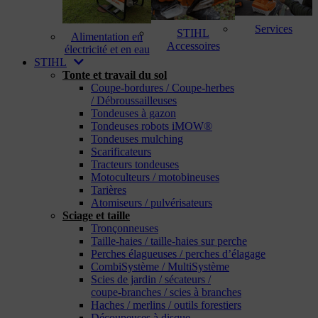
Services
STIHL
Alimentation en
Accessoires
électricité et en eau
STIHL
Tonte et travail du sol
Coupe-bordures / Coupe-herbes
/ Débroussailleuses
Tondeuses à gazon
Tondeuses robots iMOW®
Tondeuses mulching
Scarificateurs
Tracteurs tondeuses
Motoculteurs / motobineuses
Tarières
Atomiseurs / pulvérisateurs
Sciage et taille
Tronçonneuses
Taille-haies / taille-haies sur perche
Perches élagueuses / perches d’élagage
CombiSystème / MultiSystème
Scies de jardin / sécateurs /
coupe-branches / scies à branches
Haches / merlins / outils forestiers
Découpeuses à disque