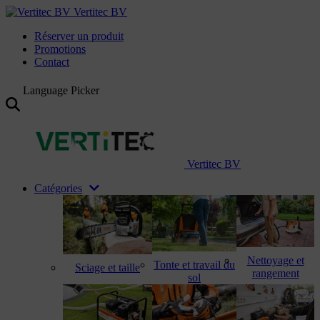
Vertitec BV
Réserver un produit
Promotions
Contact
Language Picker
Vertitec BV
Catégories
Nettoyage et
Tonte et travail du
Sciage et taille
rangement
sol