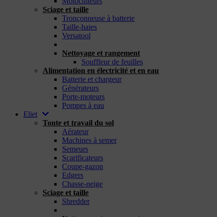
Motoculteurs
Sciage et taille
Tronçonneuse à batterie
Taille-haies
Versatool
_
Nettoyage et rangement
Souffleur de feuilles
Alimentation en électricité et en eau
Batterie et chargeur
Générateurs
Porte-moteurs
Pompes à eau
Eliet
Tonte et travail du sol
Aérateur
Machines à semer
Semeurs
Scarificateurs
Coupe-gazon
Edgers
Chasse-neige
Sciage et taille
Shredder
_