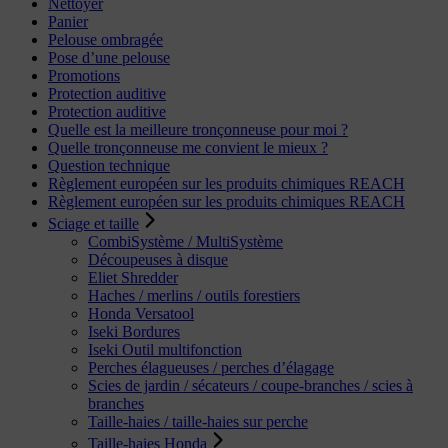
Nettoyer
Panier
Pelouse ombragée
Pose d’une pelouse
Promotions
Protection auditive
Protection auditive
Quelle est la meilleure tronçonneuse pour moi ?
Quelle tronçonneuse me convient le mieux ?
Question technique
Règlement européen sur les produits chimiques REACH
Règlement européen sur les produits chimiques REACH
Sciage et taille
CombiSystème / MultiSystème
Découpeuses à disque
Eliet Shredder
Haches / merlins / outils forestiers
Honda Versatool
Iseki Bordures
Iseki Outil multifonction
Perches élagueuses / perches d’élagage
Scies de jardin / sécateurs / coupe-branches / scies à
branches
Taille-haies / taille-haies sur perche
Taille-haies Honda