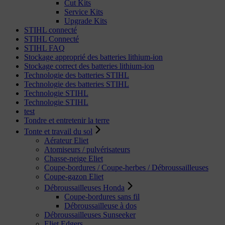
Cut Kits
Service Kits
Upgrade Kits
STIHL connecté
STIHL Connecté
STIHL FAQ
Stockage approprié des batteries lithium-ion
Stockage correct des batteries lithium-ion
Technologie des batteries STIHL
Technologie des batteries STIHL
Technologie STIHL
Technologie STIHL
test
Tondre et entretenir la terre
Tonte et travail du sol
Aérateur Eliet
Atomiseurs / pulvérisateurs
Chasse-neige Eliet
Coupe-bordures / Coupe-herbes / Débroussailleuses
Coupe-gazon Eliet
Débroussailleuses Honda
Coupe-bordures sans fil
Débroussailleuse à dos
Débroussailleuses Sunseeker
Eliet Edgers