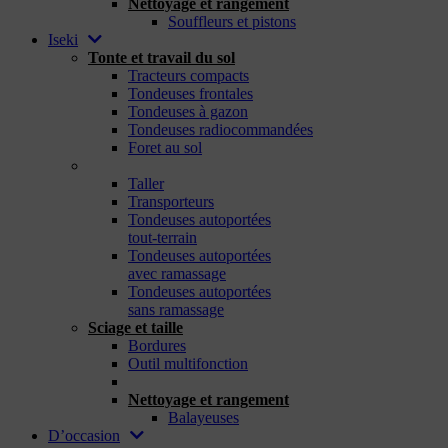
Nettoyage et rangement
Souffleurs et pistons
Iseki
Tonte et travail du sol
Tracteurs compacts
Tondeuses frontales
Tondeuses à gazon
Tondeuses radiocommandées
Foret au sol
_
Taller
Transporteurs
Tondeuses autoportées
tout-terrain
Tondeuses autoportées
avec ramassage
Tondeuses autoportées
sans ramassage
Sciage et taille
Bordures
Outil multifonction
_
Nettoyage et rangement
Balayeuses
D’occasion