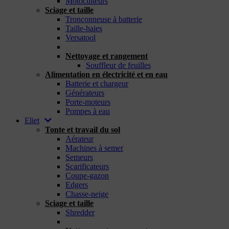
Motoculteurs
Sciage et taille
Tronçonneuse à batterie
Taille-haies
Versatool
_
Nettoyage et rangement
Souffleur de feuilles
Alimentation en électricité et en eau
Batterie et chargeur
Générateurs
Porte-moteurs
Pompes à eau
Eliet
Tonte et travail du sol
Aérateur
Machines à semer
Semeurs
Scarificateurs
Coupe-gazon
Edgers
Chasse-neige
Sciage et taille
Shredder
_