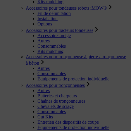
Kits mulching
Accessoires pour tondeuses robots iMOW®
Fil de délimitation
Installation
Options
Accessoires pour tracteurs tondeuses
Accessoires-neige
Autres
Consommables
Kits mulching
Accessoires pour tronçonneuse à pierre / tronçonneuse
à béton
Autres
Consommables
Équipements de protection individuelle
Accessoires pour tronçonneuses
Autres
Batteries et chargeurs
Chaînes de tronçonneuses
Chevalets de sciage
Consommables
Cut Kits
Entretien des dispositifs de coupe
Équipements de protection individuelle