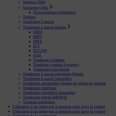
Semeurs Eliet
Sunseeker Elite
Tronçonneuses Sunseeker
Tarières
Tondeuses à gazon
Tondeuses à gazon Honda
DRH
HRN
HRX
IZY
IZY-ON
SAR
Tondeuse à batterie
Tondeuse à gazon à essence
Tondeuses tout-terrain
Tondeuses à gazon robotisées Honda
Tondeuses à gazon Sunseeker
Tondeuses autoportées Honda de milieu de gamme
Tondeuses mulching
Tondeuses robotisées Sunseeker
Tondeuses robots iMOW®
Tracteurs tondeuses
Utilisation d’un nettoyeur à pression pour laver la voiture
Utilisation d’un nettoyeur à pression pour laver la voiture
Validation de la commande