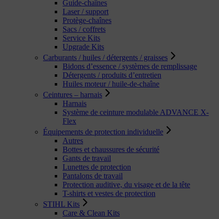
Guide-chaînes
Laser / support
Protège-chaînes
Sacs / coffrets
Service Kits
Upgrade Kits
Carburants / huiles / détergents / graisses
Bidons d’essence / systèmes de remplissage
Détergents / produits d’entretien
Huiles moteur / huile-de-chaîne
Ceintures – harnais
Harnais
Système de ceinture modulable ADVANCE X-
Flex
Équipements de protection individuelle
Autres
Bottes et chaussures de sécurité
Gants de travail
Lunettes de protection
Pantalons de travail
Protection auditive, du visage et de la tête
T-shirts et vestes de protection
STIHL Kits
Care & Clean Kits