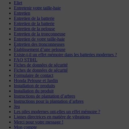
Eliet
Entretenir votre taille-haie
Entretien
Entretien de la batterie
Entretien de la batterie
Entretien de la pelouse
Entretien de la tronçonneuse
Entretien de votre taille-haie
Entretien des tronçonneuses
Établissement d’une pelouse
Existe-t-il un effet mémoire dans les batteries modernes ?
FAQ STIHL
Fiches de données de sécurité
Fiches de données de sécurité
Formulaire de contact
Honda Pelouse et Jardin
Installation de produits
Installation du produit
Instructions de plantation d’arbres
Instructions pour la plantation d’arbres
Jeu
Les piles modernes ont-elles un effet mémoire ?
Lignes directrices en matière de vibrations
Merci pour votre message !
Mon compte