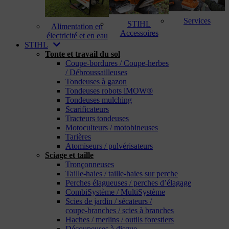
Services
STIHL
Alimentation en
Accessoires
électricité et en eau
STIHL
Tonte et travail du sol
Coupe-bordures / Coupe-herbes
/ Débroussailleuses
Tondeuses à gazon
Tondeuses robots iMOW®
Tondeuses mulching
Scarificateurs
Tracteurs tondeuses
Motoculteurs / motobineuses
Tarières
Atomiseurs / pulvérisateurs
Sciage et taille
Tronçonneuses
Taille-haies / taille-haies sur perche
Perches élagueuses / perches d’élagage
CombiSystème / MultiSystème
Scies de jardin / sécateurs /
coupe-branches / scies à branches
Haches / merlins / outils forestiers
Découpeuses à disque