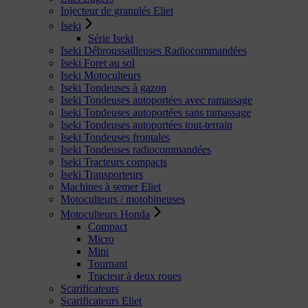
Injecteur de granulés Eliet
Iseki
Série Iseki
Iseki Débroussailleuses Radiocommandées
Iseki Foret au sol
Iseki Motoculteurs
Iseki Tondeuses à gazon
Iseki Tondeuses autoportées avec ramassage
Iseki Tondeuses autoportées sans ramassage
Iseki Tondeuses autoportées tout-terrain
Iseki Tondeuses frontales
Iseki Tondeuses radiocommandées
Iseki Tracteurs compacts
Iseki Transporteurs
Machines à semer Eliet
Motoculteurs / motobineuses
Motoculteurs Honda
Compact
Micro
Mini
Tournant
Tracteur à deux roues
Scarificateurs
Scarificateurs Eliet