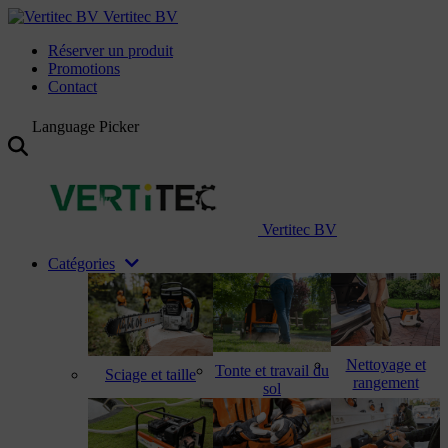
Vertitec BV
Réserver un produit
Promotions
Contact
Language Picker
Vertitec BV
Catégories
Nettoyage et
Tonte et travail du
Sciage et taille
rangement
sol