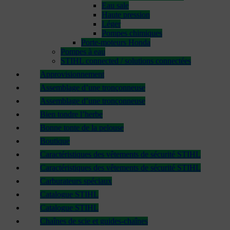
Eau sale
Haute pression
Léger
Pompes chimiques
Porte-moteurs Honda
Pompes à eau
STIHL connected / solutions connectées
Approvisionnement
Assemblage d’une tronçonneuse
Assemblage d’une tronçonneuse
Bien tondre l’herbe
Bonne tonte de la pelouse
Boutique
Caractéristiques des vêtements de sécurité STIHL
Caractéristiques des vêtements de sécurité STIHL
Carburateurs spéciaux
Catalogue STIHL
Catalogue STIHL
Chaînes de scie et guides-chaînes