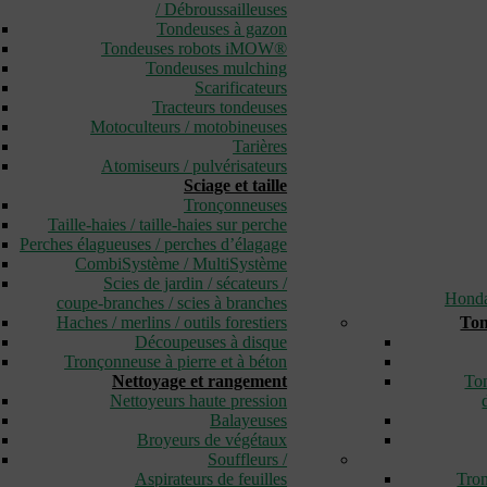
/ Débroussailleuses
Tondeuses à gazon
Tondeuses robots iMOW®
Tondeuses mulching
Scarificateurs
Tracteurs tondeuses
Motoculteurs / motobineuses
Tarières
Atomiseurs / pulvérisateurs
Sciage et taille
Tronçonneuses
Taille-haies / taille-haies sur perche
Perches élagueuses / perches d’élagage
CombiSystème / MultiSystème
Scies de jardin / sécateurs /
Hond
coupe-branches / scies à branches
Haches / merlins / outils forestiers
Ton
Découpeuses à disque
Tronçonneuse à pierre et à béton
Nettoyage et rangement
Ton
Nettoyeurs haute pression
Balayeuses
Broyeurs de végétaux
Souffleurs /
Aspirateurs de feuilles
Tron