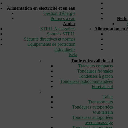
_
Alimentation en électricité et en eau
Gestion d’énergie
Pompes à eau
Netto
Ander
STIHL Accessoires
Alimentation en él
Sources STIHL
Sécurité directives et normes
Équipements de protection
individuelle
Iseki
Tonte et travail du sol
Tracteurs compacts
Tondeuses frontales
Tondeuses à gazon
Tondeuses radiocommandées
Foret au sol
_
Taller
Transporteurs
Tondeuses autoportées
tout-terrain
Tondeuses autoportées
avec ramassage
Tondeuses autoportées