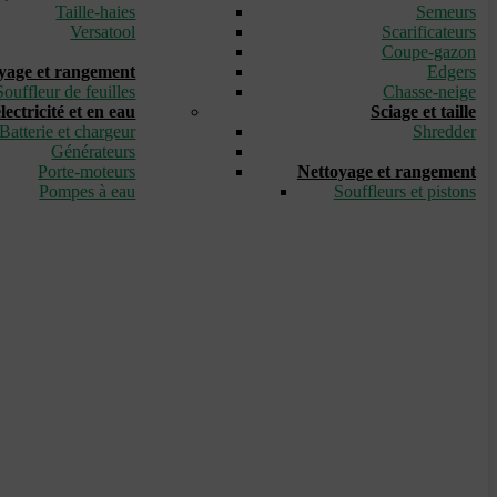
Taille-haies
Semeurs
Versatool
Scarificateurs
_
Coupe-gazon
yage et rangement
Edgers
Souffleur de feuilles
Chasse-neige
ectricité et en eau
Sciage et taille
Batterie et chargeur
Shredder
Générateurs
_
Porte-moteurs
Nettoyage et rangement
Pompes à eau
Souffleurs et pistons