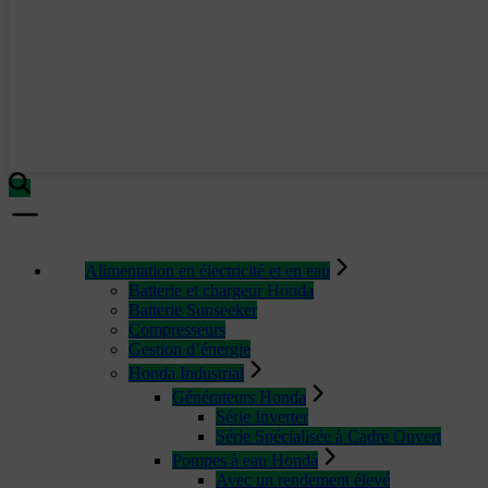
Alimentation en électricité et en eau
Batterie et chargeur Honda
Batterie Sunseeker
Compresseurs
Gestion d’énergie
Honda Industrial
Générateurs Honda
Série Inverter
Série Spécialisée à Cadre Ouvert
Pompes à eau Honda
Avec un rendement élevé