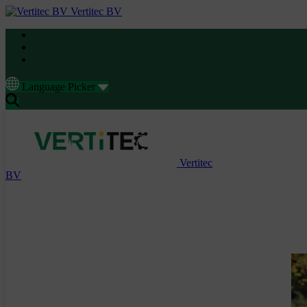
Vertitec BV
Language Picker
Vertitec
BV