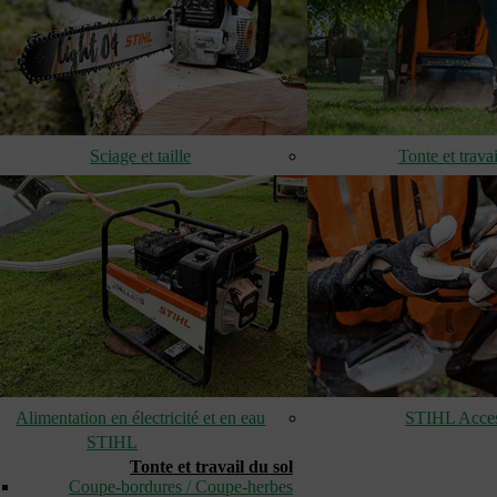
Sciage et taille
Tonte et travai
Alimentation en électricité et en eau
STIHL Acces
STIHL
Tonte et travail du sol
Coupe-bordures / Coupe-herbes