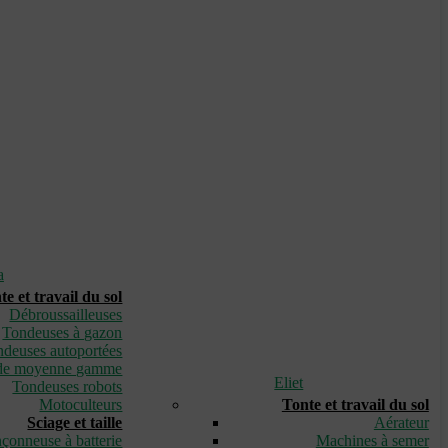
a
te et travail du sol
Débroussailleuses
Tondeuses à gazon
deuses autoportées
de moyenne gamme
Eliet
Tondeuses robots
Motoculteurs
Tonte et travail du sol
Sciage et taille
Aérateur
çonneuse à batterie
Machines à semer