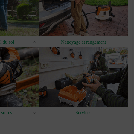
l du sol
Nettoyage et rangement
soires
Services