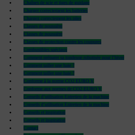
Chaînes de scie et tiges de guidage
Charger correctement les batteries
Chargez correctement les piles
Classes de poussière
Classes de poussière
Classes de protection contre les coupures
Combustibles spéciaux
Comment préparer sa tondeuse robotisée pour l’hiver
Comment tailler une haie ?
Comment tailler une haie ?
Conforme à la norme CO2 EURO V
Conforme aux normes de CO2 EURO V
Conseils d’utilisation Entretien de la machine
Conseils d’utilisation Entretien de la machine
Conseils et inspiration
Conseils et inspiration
Contact