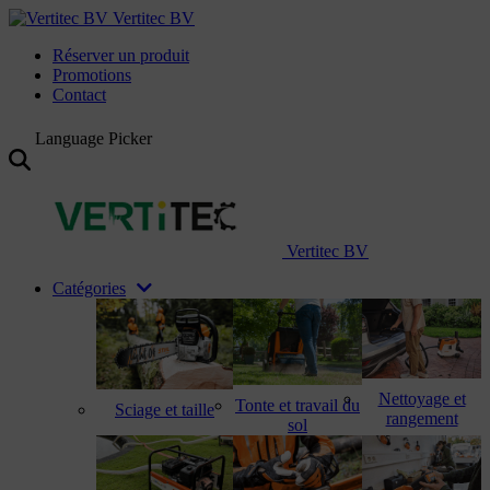
Vertitec BV
Réserver un produit
Promotions
Contact
Language Picker
Vertitec BV
Catégories
Nettoyage et
Tonte et travail du
Sciage et taille
rangement
sol