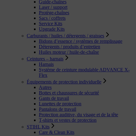
Guide-chaînes
Laser / support
Protège-chaînes
Sacs / coffrets
Service Kits
Upgrade Kits
Carburants / huiles / détergents / graisses
Bidons d’essence / systèmes de remplissage
Détergents / produits d’entretien
Huiles moteur / huile-de-chaîne
Ceintures – harnais
Harnais
Système de ceinture modulable ADVANCE X-
Flex
Équipements de protection individuelle
Autres
Bottes et chaussures de sécurité
Gants de travail
Lunettes de protection
Pantalons de travail
Protection auditive, du visage et de la tête
T-shirts et vestes de protection
STIHL Kits
Care & Clean Kits