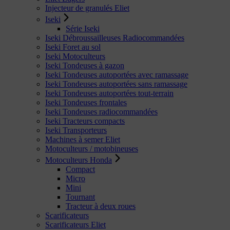
Injecteur de granulés Eliet
Iseki
Série Iseki
Iseki Débroussailleuses Radiocommandées
Iseki Foret au sol
Iseki Motoculteurs
Iseki Tondeuses à gazon
Iseki Tondeuses autoportées avec ramassage
Iseki Tondeuses autoportées sans ramassage
Iseki Tondeuses autoportées tout-terrain
Iseki Tondeuses frontales
Iseki Tondeuses radiocommandées
Iseki Tracteurs compacts
Iseki Transporteurs
Machines à semer Eliet
Motoculteurs / motobineuses
Motoculteurs Honda
Compact
Micro
Mini
Tournant
Tracteur à deux roues
Scarificateurs
Scarificateurs Eliet