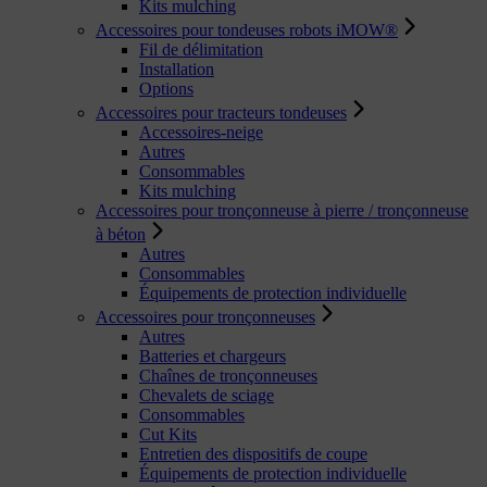
Kits mulching
Accessoires pour tondeuses robots iMOW®
Fil de délimitation
Installation
Options
Accessoires pour tracteurs tondeuses
Accessoires-neige
Autres
Consommables
Kits mulching
Accessoires pour tronçonneuse à pierre / tronçonneuse
à béton
Autres
Consommables
Équipements de protection individuelle
Accessoires pour tronçonneuses
Autres
Batteries et chargeurs
Chaînes de tronçonneuses
Chevalets de sciage
Consommables
Cut Kits
Entretien des dispositifs de coupe
Équipements de protection individuelle