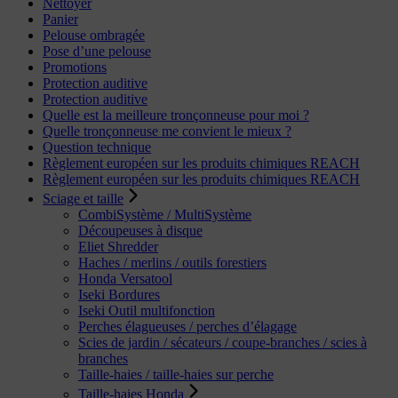
Nettoyer
Panier
Pelouse ombragée
Pose d’une pelouse
Promotions
Protection auditive
Protection auditive
Quelle est la meilleure tronçonneuse pour moi ?
Quelle tronçonneuse me convient le mieux ?
Question technique
Règlement européen sur les produits chimiques REACH
Règlement européen sur les produits chimiques REACH
Sciage et taille
CombiSystème / MultiSystème
Découpeuses à disque
Eliet Shredder
Haches / merlins / outils forestiers
Honda Versatool
Iseki Bordures
Iseki Outil multifonction
Perches élagueuses / perches d’élagage
Scies de jardin / sécateurs / coupe-branches / scies à
branches
Taille-haies / taille-haies sur perche
Taille-haies Honda