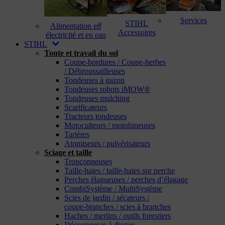
Services
STIHL
Alimentation en
Accessoires
électricité et en eau
STIHL
Tonte et travail du sol
Coupe-bordures / Coupe-herbes
/ Débroussailleuses
Tondeuses à gazon
Tondeuses robots iMOW®
Tondeuses mulching
Scarificateurs
Tracteurs tondeuses
Motoculteurs / motobineuses
Tarières
Atomiseurs / pulvérisateurs
Sciage et taille
Tronçonneuses
Taille-haies / taille-haies sur perche
Perches élagueuses / perches d’élagage
CombiSystème / MultiSystème
Scies de jardin / sécateurs /
coupe-branches / scies à branches
Haches / merlins / outils forestiers
Découpeuses à disque