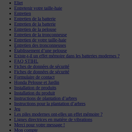
Eliet
Entretenir votre taille-haie
Entretien
Entretien de la batterie
Entretien de la batterie
Entretien de la pelouse
Entretien de la tronçonneuse
Entretien de votre taille-haie
Entretien des tronçonneuses
Établissement d’une pelouse
Existe-t-il un effet mémoire dans les batteries modernes ?
FAQ STIHL
Fiches de données de sécurité
Fiches de données de sécurité
Formulaire de contact
Honda Pelouse et Jardin
Installation de produits
Installation du produit
Instructions de plantation d’arbres
Instructions pour la plantation d’arbres
Jeu
Les piles modernes ont-elles un effet mémoire ?
Lignes directrices en matière de vibrations
Merci pour votre message !
Mon compte