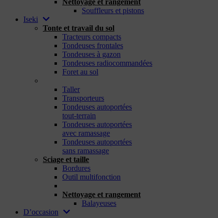
Nettoyage et rangement
Souffleurs et pistons
Iseki
Tonte et travail du sol
Tracteurs compacts
Tondeuses frontales
Tondeuses à gazon
Tondeuses radiocommandées
Foret au sol
_
Taller
Transporteurs
Tondeuses autoportées
tout-terrain
Tondeuses autoportées
avec ramassage
Tondeuses autoportées
sans ramassage
Sciage et taille
Bordures
Outil multifonction
_
Nettoyage et rangement
Balayeuses
D’occasion