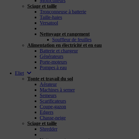
Motoculteurs
Sciage et taille
Tronçonneuse à batterie
Taille-haies
Versatool
_
Nettoyage et rangement
Souffleur de feuilles
Alimentation en électricité et en eau
Batterie et chargeur
Générateurs
Porte-moteurs
Pompes à eau
Eliet
Tonte et travail du sol
Aérateur
Machines à semer
Semeurs
Scarificateurs
Coupe-gazon
Edgers
Chasse-neige
Sciage et taille
Shredder
_