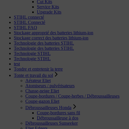
Cut Kits
Service Kits
Upgrade Kits
STIHL connecté
STIHL Connecté
STIHL FAQ
Stockage approprié des batteries lithium-ion
Stockage correct des batteries lithium-ion
Technologie des batteries STIHL
Technologie des batteries STIHL
Technologie STIHL
Technologie STIHL
test
Tondre et entretenir la terre
Tonte et travail du sol
Aérateur Eliet
Atomiseurs / pulvérisateurs
Chasse-neige Eliet
Coupe-bordures / Coupe-herbes / Débroussailleuses
Coupe-gazon Eliet
Débroussailleuses Honda
Coupe-bordures sans fil
Débroussailleuse à dos
Débroussailleuses Sunseeker
Eliet Edgers