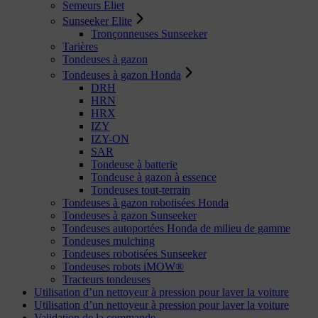
Semeurs Eliet
Sunseeker Elite
Tronçonneuses Sunseeker
Tarières
Tondeuses à gazon
Tondeuses à gazon Honda
DRH
HRN
HRX
IZY
IZY-ON
SAR
Tondeuse à batterie
Tondeuse à gazon à essence
Tondeuses tout-terrain
Tondeuses à gazon robotisées Honda
Tondeuses à gazon Sunseeker
Tondeuses autoportées Honda de milieu de gamme
Tondeuses mulching
Tondeuses robotisées Sunseeker
Tondeuses robots iMOW®
Tracteurs tondeuses
Utilisation d’un nettoyeur à pression pour laver la voiture
Utilisation d’un nettoyeur à pression pour laver la voiture
Validation de la commande