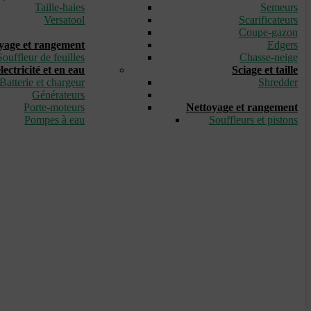
Taille-haies
Semeurs
Versatool
Scarificateurs
_
Coupe-gazon
yage et rangement
Edgers
Souffleur de feuilles
Chasse-neige
ectricité et en eau
Sciage et taille
Batterie et chargeur
Shredder
Générateurs
_
Porte-moteurs
Nettoyage et rangement
Pompes à eau
Souffleurs et pistons