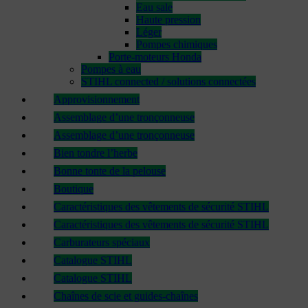
Eau sale
Haute pression
Léger
Pompes chimiques
Porte-moteurs Honda
Pompes à eau
STIHL connected / solutions connectées
Approvisionnement
Assemblage d’une tronçonneuse
Assemblage d’une tronçonneuse
Bien tondre l’herbe
Bonne tonte de la pelouse
Boutique
Caractéristiques des vêtements de sécurité STIHL
Caractéristiques des vêtements de sécurité STIHL
Carburateurs spéciaux
Catalogue STIHL
Catalogue STIHL
Chaînes de scie et guides-chaînes