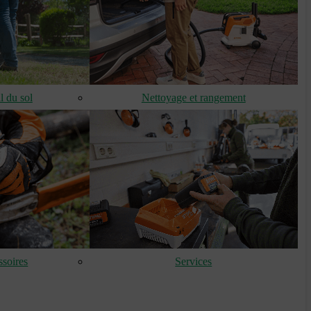
l du sol
Nettoyage et rangement
soires
Services