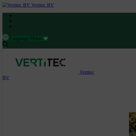
Vertitec BV
Language Picker
Vertitec
BV