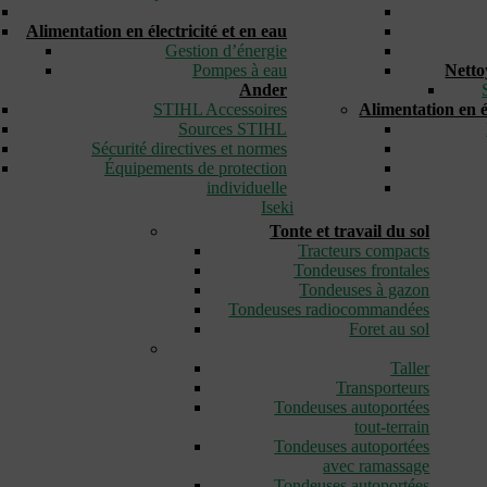
_
Alimentation en électricité et en eau
Gestion d’énergie
Pompes à eau
Netto
Ander
STIHL Accessoires
Alimentation en él
Sources STIHL
Sécurité directives et normes
Équipements de protection
individuelle
Iseki
Tonte et travail du sol
Tracteurs compacts
Tondeuses frontales
Tondeuses à gazon
Tondeuses radiocommandées
Foret au sol
_
Taller
Transporteurs
Tondeuses autoportées
tout-terrain
Tondeuses autoportées
avec ramassage
Tondeuses autoportées