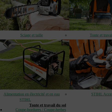
Sciage et taille
Tonte et travai
Alimentation en électricité et en eau
STIHL Acces
STIHL
Tonte et travail du sol
Coupe-bordures / Coupe-herbes