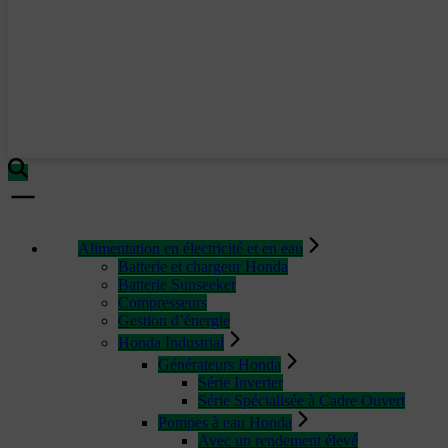
Alimentation en électricité et en eau
Batterie et chargeur Honda
Batterie Sunseeker
Compresseurs
Gestion d’énergie
Honda Industrial
Générateurs Honda
Série Inverter
Série Spécialisée à Cadre Ouvert
Pompes à eau Honda
Avec un rendement élevé