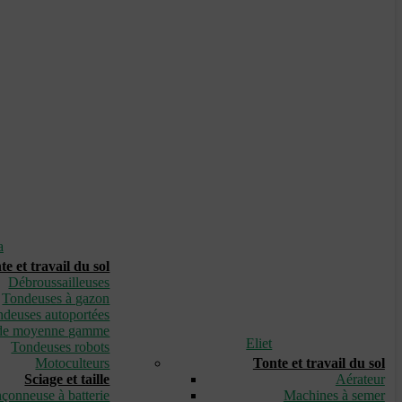
a
te et travail du sol
Débroussailleuses
Tondeuses à gazon
deuses autoportées
de moyenne gamme
Eliet
Tondeuses robots
Motoculteurs
Tonte et travail du sol
Sciage et taille
Aérateur
çonneuse à batterie
Machines à semer