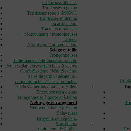
/ Débroussailleuses
Tondeuses à gazon
Tondeuses robots iMOW®
Tondeuses mulching
Scarificateurs
Tracteurs tondeuses
Motoculteurs / motobineuses
Tarières
Atomiseurs / pulvérisateurs
Sciage et taille
Tronçonneuses
Taille-haies / taille-haies sur perche
Perches élagueuses / perches d’élagage
CombiSystème / MultiSystème
Scies de jardin / sécateurs /
Hond
coupe-branches / scies à branches
Haches / merlins / outils forestiers
Ton
Découpeuses à disque
Tronçonneuse à pierre et à béton
Nettoyage et rangement
Ton
Nettoyeurs haute pression
Balayeuses
Broyeurs de végétaux
Souffleurs /
Aspirateurs de feuilles
Tron