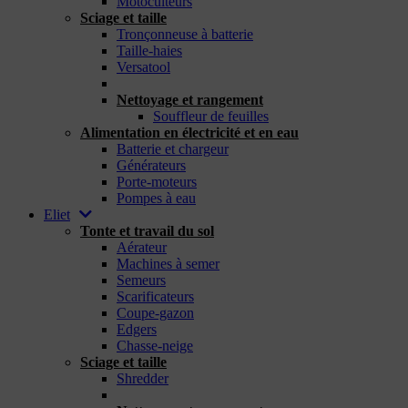
Motoculteurs
Sciage et taille
Tronçonneuse à batterie
Taille-haies
Versatool
_
Nettoyage et rangement
Souffleur de feuilles
Alimentation en électricité et en eau
Batterie et chargeur
Générateurs
Porte-moteurs
Pompes à eau
Eliet
Tonte et travail du sol
Aérateur
Machines à semer
Semeurs
Scarificateurs
Coupe-gazon
Edgers
Chasse-neige
Sciage et taille
Shredder
_