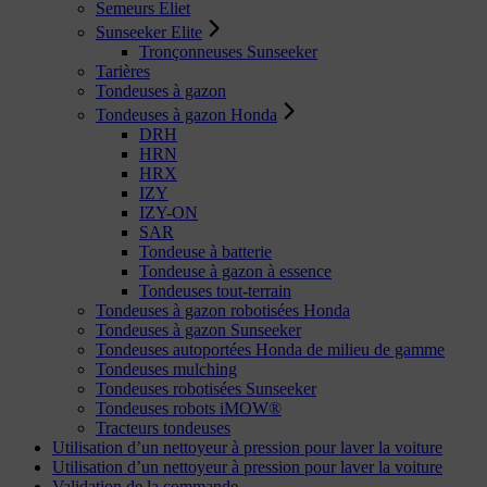
Semeurs Eliet
Sunseeker Elite
Tronçonneuses Sunseeker
Tarières
Tondeuses à gazon
Tondeuses à gazon Honda
DRH
HRN
HRX
IZY
IZY-ON
SAR
Tondeuse à batterie
Tondeuse à gazon à essence
Tondeuses tout-terrain
Tondeuses à gazon robotisées Honda
Tondeuses à gazon Sunseeker
Tondeuses autoportées Honda de milieu de gamme
Tondeuses mulching
Tondeuses robotisées Sunseeker
Tondeuses robots iMOW®
Tracteurs tondeuses
Utilisation d’un nettoyeur à pression pour laver la voiture
Utilisation d’un nettoyeur à pression pour laver la voiture
Validation de la commande