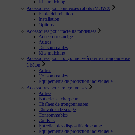
Kits mulching
Accessoires pour tondeuses robots iMOW®
Fil de délimitation
Installation
Options
Accessoires pour tracteurs tondeuses
Accessoires-neige
Autres
Consommables
Kits mulching
Accessoires pour tronçonneuse à pierre / tronçonneuse
à béton
Autres
Consommables
Équipements de protection individuelle
Accessoires pour tronçonneuses
Autres
Batteries et chargeurs
Chaînes de tronçonneuses
Chevalets de sciage
Consommables
Cut Kits
Entretien des dispositifs de coupe
Équipements de protection individuelle