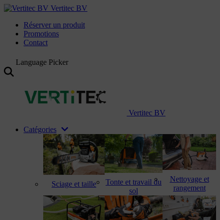
Vertitec BV
Réserver un produit
Promotions
Contact
Language Picker
Vertitec BV
Catégories
Nettoyage et
Tonte et travail du
Sciage et taille
rangement
sol