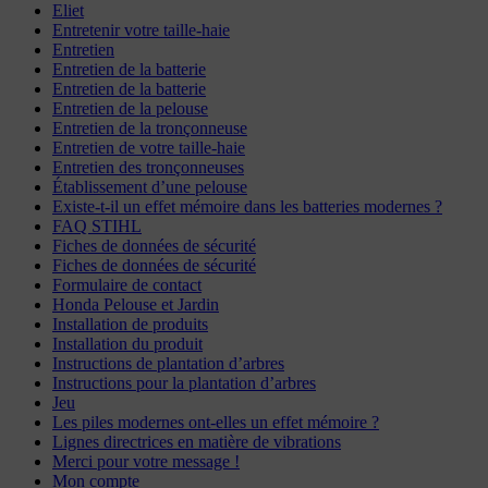
Eliet
Entretenir votre taille-haie
Entretien
Entretien de la batterie
Entretien de la batterie
Entretien de la pelouse
Entretien de la tronçonneuse
Entretien de votre taille-haie
Entretien des tronçonneuses
Établissement d’une pelouse
Existe-t-il un effet mémoire dans les batteries modernes ?
FAQ STIHL
Fiches de données de sécurité
Fiches de données de sécurité
Formulaire de contact
Honda Pelouse et Jardin
Installation de produits
Installation du produit
Instructions de plantation d’arbres
Instructions pour la plantation d’arbres
Jeu
Les piles modernes ont-elles un effet mémoire ?
Lignes directrices en matière de vibrations
Merci pour votre message !
Mon compte