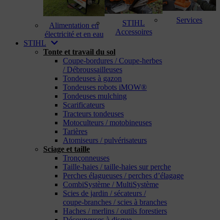
Services
STIHL
Alimentation en
Accessoires
électricité et en eau
STIHL
Tonte et travail du sol
Coupe-bordures / Coupe-herbes
/ Débroussailleuses
Tondeuses à gazon
Tondeuses robots iMOW®
Tondeuses mulching
Scarificateurs
Tracteurs tondeuses
Motoculteurs / motobineuses
Tarières
Atomiseurs / pulvérisateurs
Sciage et taille
Tronçonneuses
Taille-haies / taille-haies sur perche
Perches élagueuses / perches d’élagage
CombiSystème / MultiSystème
Scies de jardin / sécateurs /
coupe-branches / scies à branches
Haches / merlins / outils forestiers
Découpeuses à disque