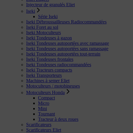
Injecteur de granulés Eliet
Iseki
Série Iseki
Iseki Débroussailleuses Radiocommandées
Iseki Foret au sol
Iseki Motoculteurs
Iseki Tondeuses à gazon
Iseki Tondeuses autoportées avec ramassage
Iseki Tondeuses autoportées sans ramassage
Iseki Tondeuses autoportées tout-terrain
Iseki Tondeuses frontales
Iseki Tondeuses radiocommandées
Iseki Tracteurs compacts
Iseki Transporteurs
Machines à semer Eliet
Motoculteurs / motobineuses
Motoculteurs Honda
Compact
Micro
Mini
Tournant
Tracteur à deux roues
Scarificateurs
Scarificateurs Eliet