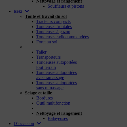
Nettoyage et rangement
Souffleurs et pistons
Iseki
Tonte et travail du sol
Tracteurs compacts
Tondeuses frontales
Tondeuses à gazon
Tondeuses radiocommandées
Foret au sol
_
Taller
Transporteurs
Tondeuses autoportées
tout-terrain
Tondeuses autoportées
avec ramassage
Tondeuses autoportées
sans ramassage
Sciage et taille
Bordures
Outil multifonction
_
Nettoyage et rangement
Balayeuses
D’occasion