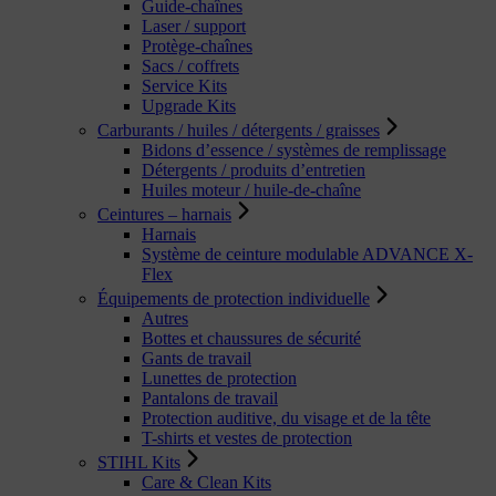
Guide-chaînes
Laser / support
Protège-chaînes
Sacs / coffrets
Service Kits
Upgrade Kits
Carburants / huiles / détergents / graisses
Bidons d’essence / systèmes de remplissage
Détergents / produits d’entretien
Huiles moteur / huile-de-chaîne
Ceintures – harnais
Harnais
Système de ceinture modulable ADVANCE X-
Flex
Équipements de protection individuelle
Autres
Bottes et chaussures de sécurité
Gants de travail
Lunettes de protection
Pantalons de travail
Protection auditive, du visage et de la tête
T-shirts et vestes de protection
STIHL Kits
Care & Clean Kits