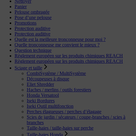
Nettoyer
Panier
Pelouse ombragée
Pose d’une pelouse
Promotions
Protection auditive
Protection auditive
Quelle est la meilleure tronçonneuse pour moi ?
Quelle tronçonneuse me convient le mieux ?
Question technique
Règlement européen sur les produits chimiques REACH
Règlement européen sur les produits chimiques REACH
Sciage et taille
CombiSystème / MultiSystème
Découpeuses à disque
Eliet Shredder
Haches / merlins / outils forestiers
Honda Versatool
Iseki Bordures
Iseki Outil multifonction
Perches élagueuses / perches d’élagage
Scies de jardin / sécateurs / coupe-branches / scies à
branches
Taille-haies / taille-haies sur perche
Taille-haies Honda