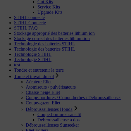
Cut Kits
Service Kits
Upgrade Kits
STIHL connecté
STIHL Connecté
STIHL FAQ
Stockage approprié des batteries lithium-ion
Stockage correct des batteries lithium-ion
Technologie des batteries STIHL
Technologie des batteries STIHL
Technologie STIHL
Technologie STIHL
test
Tondre et entretenir la terre
Tonte et travail du sol
Aérateur Eliet
Atomiseurs / pulvérisateurs
Chasse-neige Eliet
Coupe-bordures / Coupe-herbes / Débroussailleuses
Coupe-gazon Eliet
Débroussailleuses Honda
Coupe-bordures sans fil
Débroussailleuse à dos
Débroussailleuses Sunseeker
Eliet Edgers