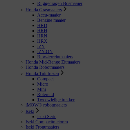
Ruggedragen Bosmaaier
Honda Grasmaaiers
Accu-maaier
Benzine maaier
HRD
HRH
HRN
HRX
IZY
IZY-ON
Ruw-terreinmaaiers
Honda Mid-Range Zitmaaiers
Honda Robotmaaiers
Honda Tuinfrezen
Compact
Micro
Mini
Roterend
Tweewielige trekker
iMOW® robotmaaiers
Iseki
Iseki Serie
Iseki Compacttractoren
Iseki Frontmaaiers