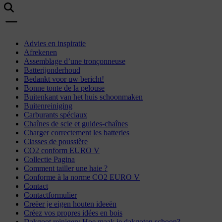
Advies en inspiratie
Afrekenen
Assemblage d’une tronçonneuse
Batterijonderhoud
Bedankt voor uw bericht!
Bonne tonte de la pelouse
Buitenkant van het huis schoonmaken
Buitenreiniging
Carburants spéciaux
Chaînes de scie et guides-chaînes
Charger correctement les batteries
Classes de poussière
CO2 conform EURO V
Collectie Pagina
Comment tailler une haie ?
Conforme à la norme CO2 EURO V
Contact
Contactformulier
Creëer je eigen houten ideeën
Créez vos propres idées en bois
Dakgoot reinigen: Hoe maak je dakgoten schoon?