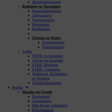
Steenkettingzagen
Reinigen en Opruimen
Hogedrukreinigers
Alleszuigers
Veegmachines
Hakselaars
Bladblazers
_
Stroom en Water
Energiebeheer
Waterpompen
Ander
STIHL Accessoires
Advies en inspiratie
STIHL Bronnen
STIHL Catalogus
Veiligheid, Richtlijnen
en Normen
Veiligheidskleding
Honda
Maaien en Grond
Bosmaaiers
Grasmaaiers
Mid-Range Zitmaaiers
Robotmaaiers