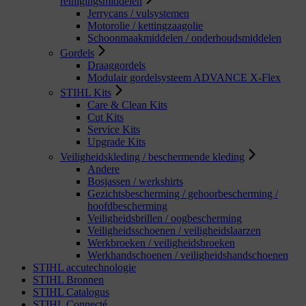
reinigingsmiddelen
Jerrycans / vulsystemen
Motorolie / kettingzaagolie
Schoonmaakmiddelen / onderhoudsmiddelen
Gordels
Draaggordels
Modulair gordelsysteem ADVANCE X-Flex
STIHL Kits
Care & Clean Kits
Cut Kits
Service Kits
Upgrade Kits
Veiligheidskleding / beschermende kleding
Andere
Bosjassen / werkshirts
Gezichtsbescherming / gehoorbescherming /
hoofdbescherming
Veiligheidsbrillen / oogbescherming
Veiligheidsschoenen / veiligheidslaarzen
Werkbroeken / veiligheidsbroeken
Werkhandschoenen / veiligheidshandschoenen
STIHL accutechnologie
STIHL Bronnen
STIHL Catalogus
STIHL Connecté