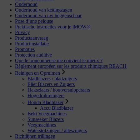
Onderhoud
Onderhoud van kettingzagen
Onderhoud van uw heggenschaar
Pose d’une pelouse
Praktische instructies voor je iMOW®
Privacy
Productaanvraag
Productinstallatie
Promoties
Protection auditive
Quelle tronçonneuse me convient le mieux ?
Règlement européen sur les produits chimiques REACH
Reinigen en Opruimen
Bladblazers / bladzuigers
Eliet Blazers en Zuigers
Hakselaars / houtversnipperaars
Hogedrukreinigers
Honda Bladblazer
Accu Bladblazer
Iseki Veegmachines
Sunseeker Blazers
Veegmachines
Waterstofzuigers / alleszuigers
Richtlijnen trillingen