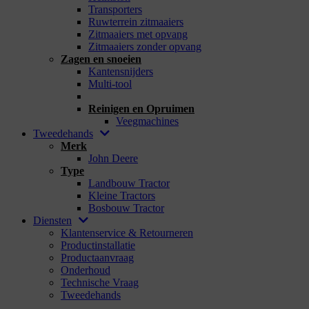
Transporters
Ruwterrein zitmaaiers
Zitmaaiers met opvang
Zitmaaiers zonder opvang
Zagen en snoeien
Kantensnijders
Multi-tool
_
Reinigen en Opruimen
Veegmachines
Tweedehands
Merk
John Deere
Type
Landbouw Tractor
Kleine Tractors
Bosbouw Tractor
Diensten
Klantenservice & Retourneren
Productinstallatie
Productaanvraag
Onderhoud
Technische Vraag
Tweedehands