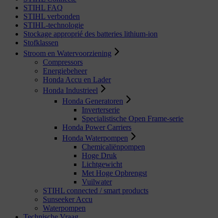
STIHL FAQ
STIHL verbonden
STIHL-technologie
Stockage approprié des batteries lithium-ion
Stofklassen
Stroom en Watervoorziening
Compressors
Energiebeheer
Honda Accu en Lader
Honda Industrieel
Honda Generatoren
Inverterserie
Specialistische Open Frame-serie
Honda Power Carriers
Honda Waterpompen
Chemicaliënpompen
Hoge Druk
Lichtgewicht
Met Hoge Opbrengst
Vuilwater
STIHL connected / smart products
Sunseeker Accu
Waterpompen
Technische Vraag