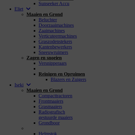
Sunseeker Accu
Eliet
Maaien en Grond
Beluchter
Doorzaaimachines
Zaaimachines
Verticuteermachines
Graszodenstekers
Kantenbewerkers
Sneeuwruimers
Zagen en snoeien
Versnipperaars
_
Reinigen en Opruimen
Blazers en Zuigers
Iseki
Maaien en Grond
Compacttractoren
Frontmaaiers
Grasmaaiers
Radiografisch
gestuurde maaiers
Grondboor
_
Helmstok