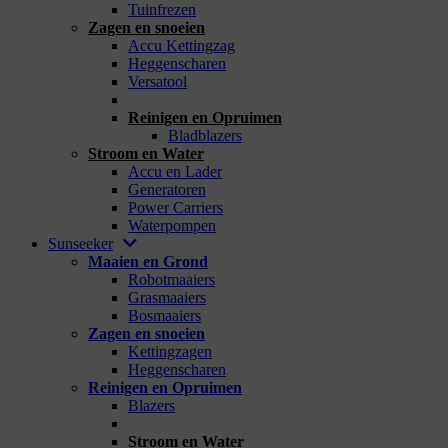
Tuinfrezen
Zagen en snoeien
Accu Kettingzag
Heggenscharen
Versatool
_
Reinigen en Opruimen
Bladblazers
Stroom en Water
Accu en Lader
Generatoren
Power Carriers
Waterpompen
Sunseeker
Maaien en Grond
Robotmaaiers
Grasmaaiers
Bosmaaiers
Zagen en snoeien
Kettingzagen
Heggenscharen
Reinigen en Opruimen
Blazers
_
Stroom en Water