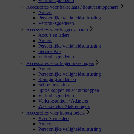
Verbruiksgoederen
Accessoires voor hakselaars / houtversnipperaars
Andere
Persoonlijke veiligheidsuitrusting
Verbruiksgoederen
Accessoires voor heggenscharen
Accu’s en laders
Andere
Persoonlijke veiligheidsuitrusting
Service Kits
Verbruiksgoederen
Accessoires voor hogedrukreinigers
Andere
Persoonlijke veiligheidsuitrusting
Reinigingsmiddelen
Schoonmaakkits
Sproeikoppen en schuimkoppen
Verbruiksgoederen
Verlengstukken / Adapters
Wasborstels / Vlakreinigers
Accessoires voor hoogsnoeiers
Accu’s en laders
Andere
Persoonlijke veiligheidsuitrusting