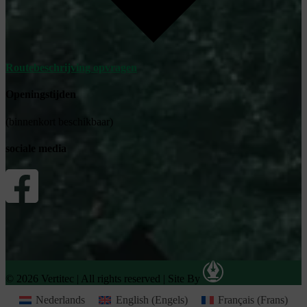
Routebeschrijving opvragen
Openingstijden
(binnenkort beschikbaar)
sociale media
© 2026 Vertitec | All rights reserved
|
Site By
Nederlands
English
(
Engels
)
Français
(
Frans
)