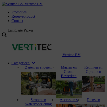
Vertitec BV
Promoties
Reserveproduct
Contact
Language Picker
Vertitec BV
Categorieën
Zagen en snoeien
Maaien en
Reinigen en
Grond
Opruimen
Bewerken
Stroom en
Accessoires
Diensten
Watervoorziening