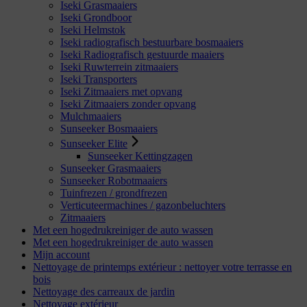
Iseki Grasmaaiers
Iseki Grondboor
Iseki Helmstok
Iseki radiografisch bestuurbare bosmaaiers
Iseki Radiografisch gestuurde maaiers
Iseki Ruwterrein zitmaaiers
Iseki Transporters
Iseki Zitmaaiers met opvang
Iseki Zitmaaiers zonder opvang
Mulchmaaiers
Sunseeker Bosmaaiers
Sunseeker Elite
Sunseeker Kettingzagen
Sunseeker Grasmaaiers
Sunseeker Robotmaaiers
Tuinfrezen / grondfrezen
Verticuteermachines / gazonbeluchters
Zitmaaiers
Met een hogedrukreiniger de auto wassen
Met een hogedrukreiniger de auto wassen
Mijn account
Nettoyage de printemps extérieur : nettoyer votre terrasse en
bois
Nettoyage des carreaux de jardin
Nettoyage extérieur