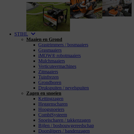
STIHL
Maaien en Grond
Grastrimmers / bosmaaiers
Grasmaaiers
iMOW® robotmaaiers
Mulchmaaiers
Verticuteermachines
Zitmaaiers
Tuinfrezen
Grondboren
Drukspuiten / nevelspuiten
Zagen en snoeien
Kettingzagen
Heggenscharen
Hoogsnoeiers
CombiSysteem
Snoeischaren / takkenzagen
Bijlen / bosbouwgereedschap
Doorslijpers / bandenzagen