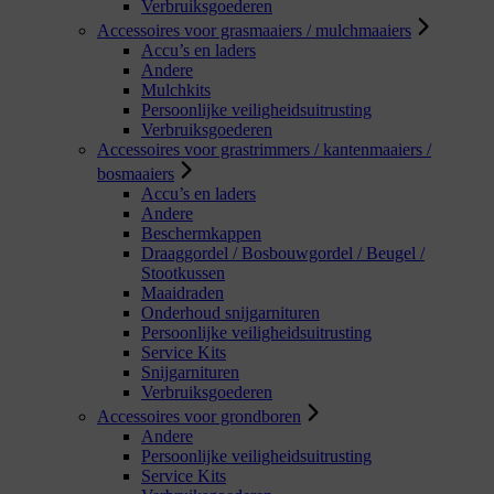
Verbruiksgoederen
Accessoires voor grasmaaiers / mulchmaaiers
Accu’s en laders
Andere
Mulchkits
Persoonlijke veiligheidsuitrusting
Verbruiksgoederen
Accessoires voor grastrimmers / kantenmaaiers /
bosmaaiers
Accu’s en laders
Andere
Beschermkappen
Draaggordel / Bosbouwgordel / Beugel /
Stootkussen
Maaidraden
Onderhoud snijgarnituren
Persoonlijke veiligheidsuitrusting
Service Kits
Snijgarnituren
Verbruiksgoederen
Accessoires voor grondboren
Andere
Persoonlijke veiligheidsuitrusting
Service Kits