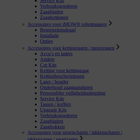
Service Kits
Verbruiksgoederen
Zaagbladen
Zaagkettingen
Accessoires voor iMOW® robotmaaiers
Begrenzingsdraad
Installatie
Opties
Accessoires voor kettingzagen / motorzagen
Accu’s en laders
Andere
Cut Kits
Ketting voor kettingzaag
Kettingbeschermingen
Laser / houder
Onderhoud zaaggarnituren
Persoonlijke veiligheidsuitrusting
Service Kits
Tassen / koffers
Upgrade Kits
Verbruiksgoederen
Zaagbladen
Zaagbokken
Accessoires voor snoeischaren / takkenscharen /
takkenzagen / snoeizagen