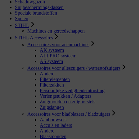
Schaduwgazon
Snijbeschermingsklassen
Speciale brandstoffen
Spelen
STIHL
Machines en gereedschappen
STIHL Accessoires
Accessoires voor accumachines
AK systeem
ALLPRO systeem
AS systeem
Accessoires voor alleszuigers / waterstofzuigers
Andere
Filterelementen
Filterzakken
Persoonlijke veiligheidsuitrusting
Verlengstukken / Adapters
Zuigmonden en zuigborstels
Zuigslangen
Accessoires voor bladblazers / bladzuigers
Aanbouwsets
Accu’s en laders
Andere
Blaasmonden