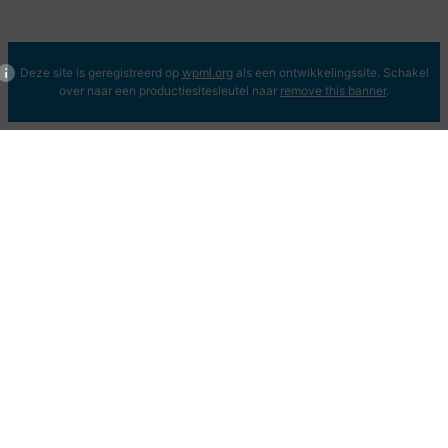
Deze site is geregistreerd op
wpml.org
als een ontwikkelingssite. Schakel
over naar een productiesitesleutel naar
remove this banner
.