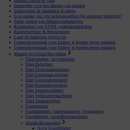
Honda Gazon en Tuin
Instructies voor het planten van bomen
Instructions de plantation d’arbres
Is er sprake van een geheugeneffect bij moderne batterijen?
Juiste opslag van lithium-ionbatterijen
Kenmerken van STIHL veiligheidskleding
Klantenservice & Retourneren
Laad de batterijen correct op
Lenteschoonmaak voor buiten: je houten terras reinigen
Lenteschoonmaak voor buiten: je houten terras reinigen
Maaien en Grond Bewerken
Drukspuiten / nevelspuiten
Eliet Beluchter
Eliet Doorzaaimachines
Eliet Granulaat-injector
Eliet Graszodenstekers
Eliet Kantenbewerkers
Eliet Sneeuwruimers
Eliet Verticuteermachines
Eliet Zaaimachines
Grasmaaiers
Grastrimmers / kantenmaaiers / bosmaaiers
Grondboren / grondboormachines
Honda Bosmaaiers
Accu Grastrimmer