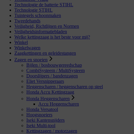
Technologie de batterie STIHL
Technologie STIHL
Tuintegels schoonmaken
Tweedehands
Veiligheid, Richtlijnen en Normen
Veiligheidsinformatiebladen
Welke kettingzaag is het beste voor mij?
Winkel
Winkelwagen
Zaagkettingen en geleidestangen
Zagen en snoeien
Bijlen / bosbouwgereedschap
CombiSysteem / MultiSysteem
Doorslijpers / bandenzagen
Eliet Versnipperaars
Heggenscharen / heggenscharen op steel
Honda Accu Kettingzaag
Honda Heggenscharen
Accu Heggenscharen
Honda Versatool
Hoogsnoeiers
Iseki Kantensnijders
Iseki Multi-tool
Kettingzagen / motorzagen