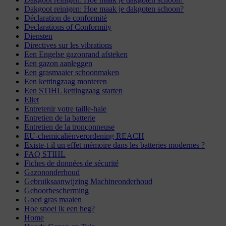
Dakgoot reinigen: Hoe maak je dakgoten schoon?
Déclaration de conformité
Declarations of Conformity
Diensten
Directives sur les vibrations
Een Engelse gazonrand afsteken
Een gazon aanleggen
Een grasmaaier schoonmaken
Een kettingzaag monteren
Een STIHL kettingzaag starten
Eliet
Entretenir votre taille-haie
Entretien de la batterie
Entretien de la tronçonneuse
EU-chemicaliënverordening REACH
Existe-t-il un effet mémoire dans les batteries modernes ?
FAQ STIHL
Fiches de données de sécurité
Gazononderhoud
Gebruiksaanwijzing Machineonderhoud
Gehoorbescherming
Goed gras maaien
Hoe snoei ik een heg?
Home