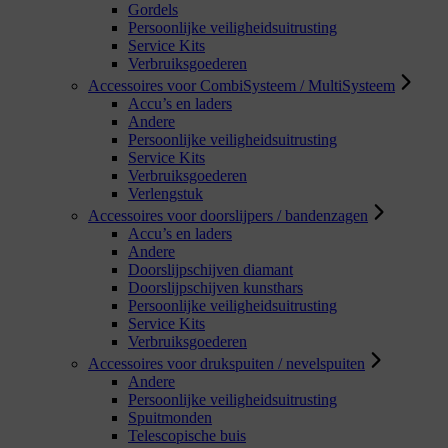
Gordels
Persoonlijke veiligheidsuitrusting
Service Kits
Verbruiksgoederen
Accessoires voor CombiSysteem / MultiSysteem
Accu’s en laders
Andere
Persoonlijke veiligheidsuitrusting
Service Kits
Verbruiksgoederen
Verlengstuk
Accessoires voor doorslijpers / bandenzagen
Accu’s en laders
Andere
Doorslijpschijven diamant
Doorslijpschijven kunsthars
Persoonlijke veiligheidsuitrusting
Service Kits
Verbruiksgoederen
Accessoires voor drukspuiten / nevelspuiten
Andere
Persoonlijke veiligheidsuitrusting
Spuitmonden
Telescopische buis