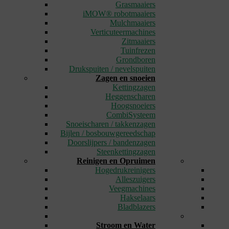
Grasmaaiers
iMOW® robotmaaiers
Mulchmaaiers
Verticuteermachines
Zitmaaiers
Tuinfrezen
Grondboren
Drukspuiten / nevelspuiten
Zagen en snoeien
Kettingzagen
Heggenscharen
Hoogsnoeiers
CombiSysteem
Snoeischaren / takkenzagen
Bijlen / bosbouwgereedschap
Doorslijpers / bandenzagen
Steenkettingzagen
Reinigen en Opruimen
Hogedrukreinigers
Alleszuigers
Veegmachines
Hakselaars
Bladblazers
_
Stroom en Water