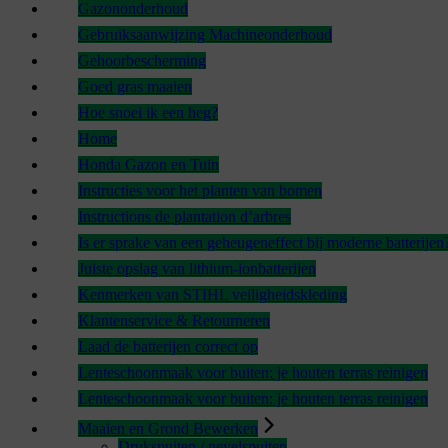
Gazononderhoud
Gebruiksaanwijzing Machineonderhoud
Gehoorbescherming
Goed gras maaien
Hoe snoei ik een heg?
Home
Honda Gazon en Tuin
Instructies voor het planten van bomen
Instructions de plantation d’arbres
Is er sprake van een geheugeneffect bij moderne batterijen
Juiste opslag van lithium-ionbatterijen
Kenmerken van STIHL veiligheidskleding
Klantenservice & Retourneren
Laad de batterijen correct op
Lenteschoonmaak voor buiten: je houten terras reinigen
Lenteschoonmaak voor buiten: je houten terras reinigen
Maaien en Grond Bewerken
Drukspuiten / nevelspuiten