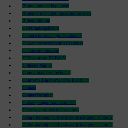
Bonne tonte de la pelouse
Buitenkant van het huis schoonmaken
Buitenreiniging
Carburants spéciaux
Chaînes de scie et guides-chaînes
Charger correctement les batteries
Classes de poussière
CO2 conform EURO V
Collectie Pagina
Comment tailler une haie ?
Conforme à la norme CO2 EURO V
Contact
Contactformulier
Creëer je eigen houten ideeën
Créez vos propres idées en bois
Dakgoot reinigen: Hoe maak je dakgoten schoon?
Dakgoot reinigen: Hoe maak je dakgoten schoon?