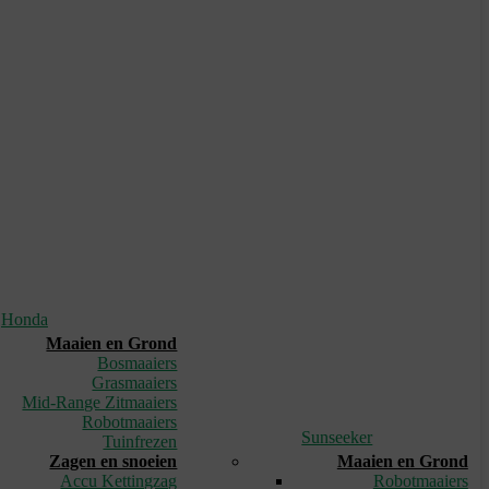
Honda
Maaien en Grond
Bosmaaiers
Grasmaaiers
Mid-Range Zitmaaiers
Robotmaaiers
Sunseeker
Tuinfrezen
Zagen en snoeien
Maaien en Grond
Accu Kettingzag
Robotmaaiers