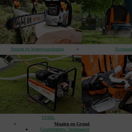
Stroom en Watervoorziening
Accessoi
STIHL
Maaien en Grond
Grastrimmers / bosmaaiers