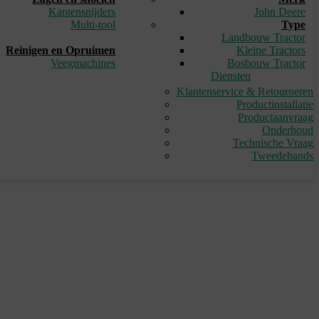
Kantensnijders
John Deere
Multi-tool
Type
_
Landbouw Tractor
Reinigen en Opruimen
Kleine Tractors
Veegmachines
Bosbouw Tractor
Diensten
Klantenservice & Retourneren
Productinstallatie
Productaanvraag
Onderhoud
Technische Vraag
Tweedehands