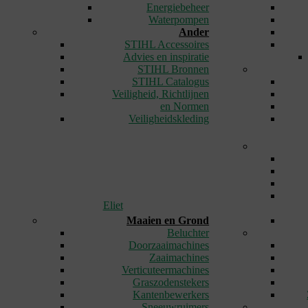
Energiebeheer
Waterpompen
Ander
STIHL Accessoires
Advies en inspiratie
STIHL Bronnen
STIHL Catalogus
Veiligheid, Richtlijnen
en Normen
Veiligheidskleding
Eliet
Maaien en Grond
Beluchter
Doorzaaimachines
Zaaimachines
Verticuteermachines
Graszodenstekers
Kantenbewerkers
Sneeuwruimers