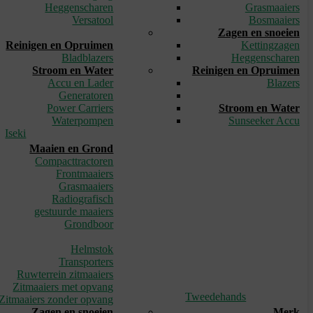
Heggenscharen
Grasmaaiers
Versatool
Bosmaaiers
_
Zagen en snoeien
Reinigen en Opruimen
Kettingzagen
Bladblazers
Heggenscharen
Stroom en Water
Reinigen en Opruimen
Accu en Lader
Blazers
Generatoren
_
Power Carriers
Stroom en Water
Waterpompen
Sunseeker Accu
Iseki
Maaien en Grond
Compacttractoren
Frontmaaiers
Grasmaaiers
Radiografisch
gestuurde maaiers
Grondboor
_
Helmstok
Transporters
Ruwterrein zitmaaiers
Zitmaaiers met opvang
Tweedehands
Zitmaaiers zonder opvang
Zagen en snoeien
Merk