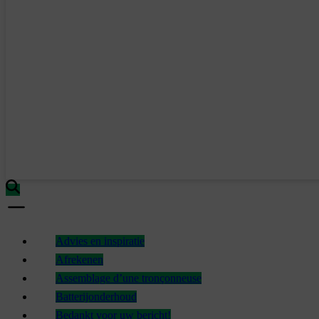
Advies en inspiratie
Afrekenen
Assemblage d’une tronçonneuse
Batterijonderhoud
Bedankt voor uw bericht!