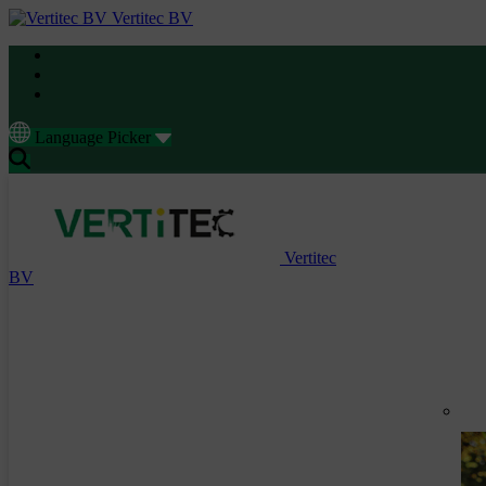
Vertitec BV
Language Picker
Vertitec
BV