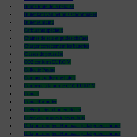
Bonne tonte de la pelouse
Buitenkant van het huis schoonmaken
Buitenreiniging
Carburants spéciaux
Chaînes de scie et guides-chaînes
Charger correctement les batteries
Classes de poussière
CO2 conform EURO V
Collectie Pagina
Comment tailler une haie ?
Conforme à la norme CO2 EURO V
Contact
Contactformulier
Creëer je eigen houten ideeën
Créez vos propres idées en bois
Dakgoot reinigen: Hoe maak je dakgoten schoon?
Dakgoot reinigen: Hoe maak je dakgoten schoon?