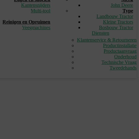
Kantensnijders
John Deere
Multi-tool
Type
_
Landbouw Tractor
Reinigen en Opruimen
Kleine Tractors
Veegmachines
Bosbouw Tractor
Diensten
Klantenservice & Retourneren
Productinstallatie
Productaanvraag
Onderhoud
Technische Vraag
Tweedehands