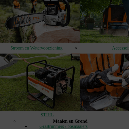
Stroom en Watervoorziening
Accessoi
STIHL
Maaien en Grond
Grastrimmers / bosmaaiers