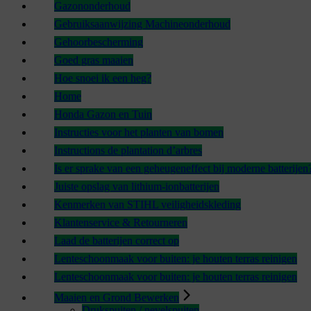
Gazononderhoud
Gebruiksaanwijzing Machineonderhoud
Gehoorbescherming
Goed gras maaien
Hoe snoei ik een heg?
Home
Honda Gazon en Tuin
Instructies voor het planten van bomen
Instructions de plantation d’arbres
Is er sprake van een geheugeneffect bij moderne batterijen
Juiste opslag van lithium-ionbatterijen
Kenmerken van STIHL veiligheidskleding
Klantenservice & Retourneren
Laad de batterijen correct op
Lenteschoonmaak voor buiten: je houten terras reinigen
Lenteschoonmaak voor buiten: je houten terras reinigen
Maaien en Grond Bewerken
Drukspuiten / nevelspuiten