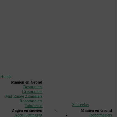
Honda
Maaien en Grond
Bosmaaiers
Grasmaaiers
Mid-Range Zitmaaiers
Robotmaaiers
Sunseeker
Tuinfrezen
Zagen en snoeien
Maaien en Grond
Accu Kettingzag
Robotmaaiers