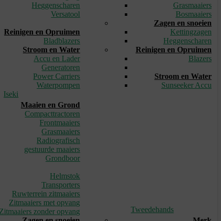
Heggenscharen
Grasmaaiers
Versatool
Bosmaaiers
_
Zagen en snoeien
Reinigen en Opruimen
Kettingzagen
Bladblazers
Heggenscharen
Stroom en Water
Reinigen en Opruimen
Accu en Lader
Blazers
Generatoren
_
Power Carriers
Stroom en Water
Waterpompen
Sunseeker Accu
Iseki
Maaien en Grond
Compacttractoren
Frontmaaiers
Grasmaaiers
Radiografisch
gestuurde maaiers
Grondboor
_
Helmstok
Transporters
Ruwterrein zitmaaiers
Zitmaaiers met opvang
Tweedehands
Zitmaaiers zonder opvang
Zagen en snoeien
Merk