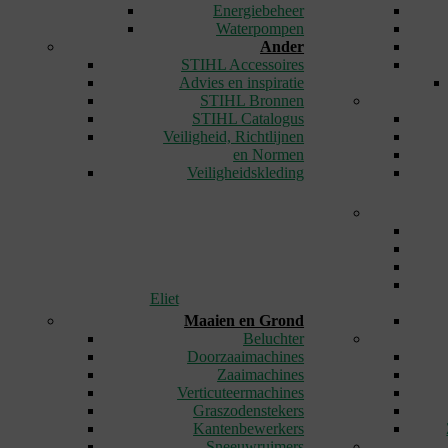
Energiebeheer
Waterpompen
Ander
STIHL Accessoires
Advies en inspiratie
STIHL Bronnen
STIHL Catalogus
Veiligheid, Richtlijnen
en Normen
Veiligheidskleding
Eliet
Maaien en Grond
Beluchter
Doorzaaimachines
Zaaimachines
Verticuteermachines
Graszodenstekers
Kantenbewerkers
Sneeuwruimers