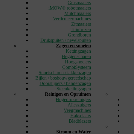
Grasmaaiers
iMOW® robotmaaiers
Mulchmaaiers
Verticuteermachines
Zitmaaiers
Tuinfrezen
Grondboren
Drukspuiten / nevelspuiten
Zagen en snoeien
Kettingzagen
Heggenscharen
Hoogsnoeiers
CombiSysteem
Snoeischaren / takkenzagen
Bijlen / bosbouwgereedschap
Doorslijpers / bandenzagen
Steenkettingzagen
Reinigen en Opruimen
Hogedrukreinigers
Alleszuigers
Veegmachines
Hakselaars
Bladblazers
_
Stroom en Water