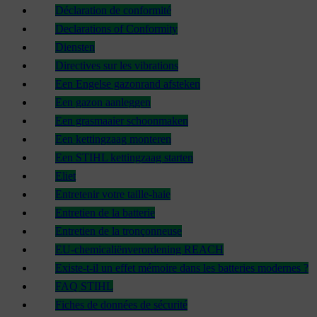
Déclaration de conformité
Declarations of Conformity
Diensten
Directives sur les vibrations
Een Engelse gazonrand afsteken
Een gazon aanleggen
Een grasmaaier schoonmaken
Een kettingzaag monteren
Een STIHL kettingzaag starten
Eliet
Entretenir votre taille-haie
Entretien de la batterie
Entretien de la tronçonneuse
EU-chemicaliënverordening REACH
Existe-t-il un effet mémoire dans les batteries modernes ?
FAQ STIHL
Fiches de données de sécurité