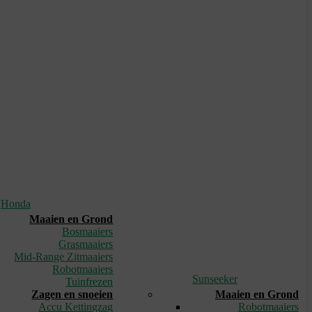
Honda
Maaien en Grond
Bosmaaiers
Grasmaaiers
Mid-Range Zitmaaiers
Robotmaaiers
Sunseeker
Tuinfrezen
Zagen en snoeien
Maaien en Grond
Accu Kettingzag
Robotmaaiers