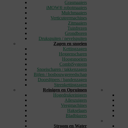
Grasmaaiers
iMOW® robotmaaiers
Mulchmaaiers
Verticuteermachines
Zitmaaiers
Tuinfrezen
Grondboren
Drukspuiten / nevelspuiten
Zagen en snoeien
Kettingzagen
Heggenscharen
Hoogsnoeiers
CombiSysteem
Snoeischaren / takkenzagen
Bijlen / bosbouwgereedschap
Doorslijpers / bandenzagen
Steenkettingzagen
Reinigen en Opruimen
Hogedrukreinigers
Alleszuigers
Veegmachines
Hakselaars
Bladblazers
_
Stroom en Water