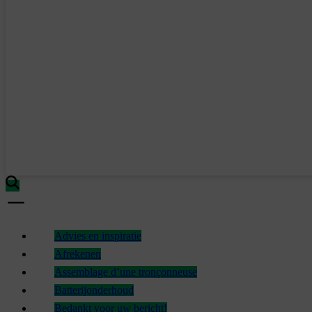
Advies en inspiratie
Afrekenen
Assemblage d’une tronçonneuse
Batterijonderhoud
Bedankt voor uw bericht!