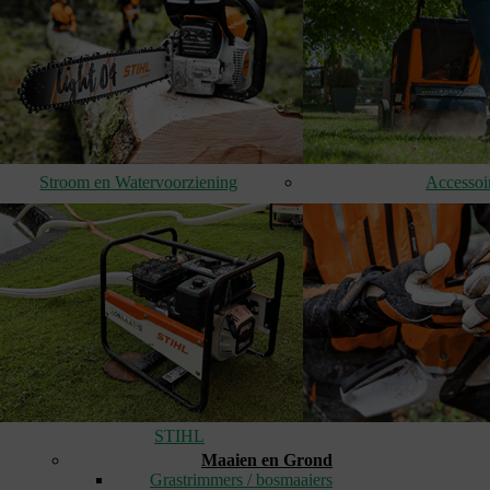
Stroom en Watervoorziening
Accessoi
STIHL
Maaien en Grond
Grastrimmers / bosmaaiers