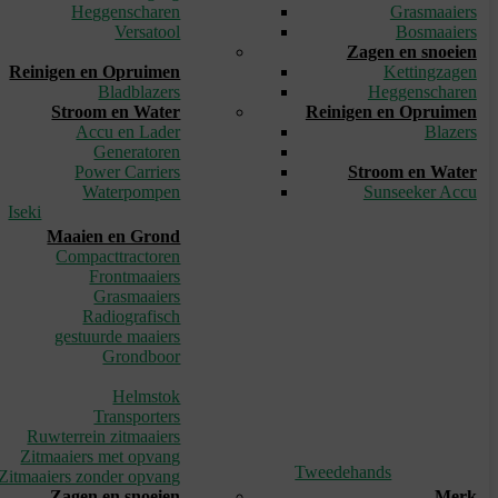
Heggenscharen
Grasmaaiers
Versatool
Bosmaaiers
_
Zagen en snoeien
Reinigen en Opruimen
Kettingzagen
Bladblazers
Heggenscharen
Stroom en Water
Reinigen en Opruimen
Accu en Lader
Blazers
Generatoren
_
Power Carriers
Stroom en Water
Waterpompen
Sunseeker Accu
Iseki
Maaien en Grond
Compacttractoren
Frontmaaiers
Grasmaaiers
Radiografisch
gestuurde maaiers
Grondboor
_
Helmstok
Transporters
Ruwterrein zitmaaiers
Zitmaaiers met opvang
Tweedehands
Zitmaaiers zonder opvang
Zagen en snoeien
Merk