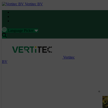
Vertitec BV
Language Picker
Vertitec
BV