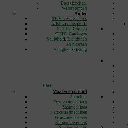
Energiebeheer
Waterpompen
Ander
STIHL Accessoires
Advies en inspiratie
STIHL Bronnen
STIHL Catalogus
Veiligheid, Richtlijnen
en Normen
Veiligheidskleding
Eliet
Maaien en Grond
Beluchter
Doorzaaimachines
Zaaimachines
Verticuteermachines
Graszodenstekers
Kantenbewerkers
Sneeuwruimers