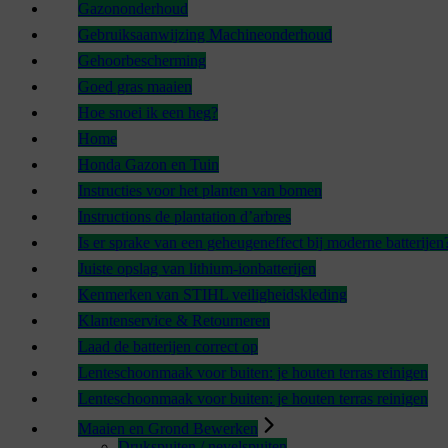
Gazononderhoud
Gebruiksaanwijzing Machineonderhoud
Gehoorbescherming
Goed gras maaien
Hoe snoei ik een heg?
Home
Honda Gazon en Tuin
Instructies voor het planten van bomen
Instructions de plantation d’arbres
Is er sprake van een geheugeneffect bij moderne batterijen
Juiste opslag van lithium-ionbatterijen
Kenmerken van STIHL veiligheidskleding
Klantenservice & Retourneren
Laad de batterijen correct op
Lenteschoonmaak voor buiten: je houten terras reinigen
Lenteschoonmaak voor buiten: je houten terras reinigen
Maaien en Grond Bewerken
Drukspuiten / nevelspuiten