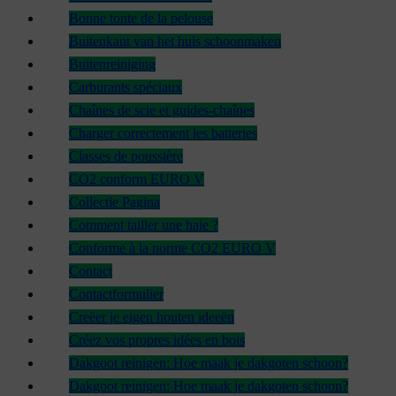
Bonne tonte de la pelouse
Buitenkant van het huis schoonmaken
Buitenreiniging
Carburants spéciaux
Chaînes de scie et guides-chaînes
Charger correctement les batteries
Classes de poussière
CO2 conform EURO V
Collectie Pagina
Comment tailler une haie ?
Conforme à la norme CO2 EURO V
Contact
Contactformulier
Creëer je eigen houten ideeën
Créez vos propres idées en bois
Dakgoot reinigen: Hoe maak je dakgoten schoon?
Dakgoot reinigen: Hoe maak je dakgoten schoon?