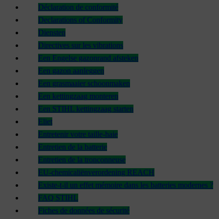
Déclaration de conformité
Declarations of Conformity
Diensten
Directives sur les vibrations
Een Engelse gazonrand afsteken
Een gazon aanleggen
Een grasmaaier schoonmaken
Een kettingzaag monteren
Een STIHL kettingzaag starten
Eliet
Entretenir votre taille-haie
Entretien de la batterie
Entretien de la tronçonneuse
EU-chemicaliënverordening REACH
Existe-t-il un effet mémoire dans les batteries modernes ?
FAQ STIHL
Fiches de données de sécurité