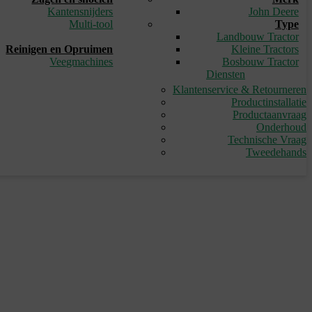
Kantensnijders
John Deere
Multi-tool
Type
_
Landbouw Tractor
Reinigen en Opruimen
Kleine Tractors
Veegmachines
Bosbouw Tractor
Diensten
Klantenservice & Retourneren
Productinstallatie
Productaanvraag
Onderhoud
Technische Vraag
Tweedehands