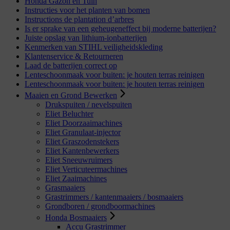
Honda Gazon en Tuin
Instructies voor het planten van bomen
Instructions de plantation d’arbres
Is er sprake van een geheugeneffect bij moderne batterijen?
Juiste opslag van lithium-ionbatterijen
Kenmerken van STIHL veiligheidskleding
Klantenservice & Retourneren
Laad de batterijen correct op
Lenteschoonmaak voor buiten: je houten terras reinigen
Lenteschoonmaak voor buiten: je houten terras reinigen
Maaien en Grond Bewerken
Drukspuiten / nevelspuiten
Eliet Beluchter
Eliet Doorzaaimachines
Eliet Granulaat-injector
Eliet Graszodenstekers
Eliet Kantenbewerkers
Eliet Sneeuwruimers
Eliet Verticuteermachines
Eliet Zaaimachines
Grasmaaiers
Grastrimmers / kantenmaaiers / bosmaaiers
Grondboren / grondboormachines
Honda Bosmaaiers
Accu Grastrimmer