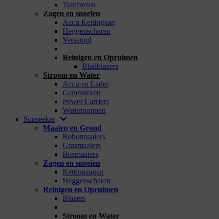
Tuinfrezen
Zagen en snoeien
Accu Kettingzag
Heggenscharen
Versatool
_
Reinigen en Opruimen
Bladblazers
Stroom en Water
Accu en Lader
Generatoren
Power Carriers
Waterpompen
Sunseeker
Maaien en Grond
Robotmaaiers
Grasmaaiers
Bosmaaiers
Zagen en snoeien
Kettingzagen
Heggenscharen
Reinigen en Opruimen
Blazers
_
Stroom en Water