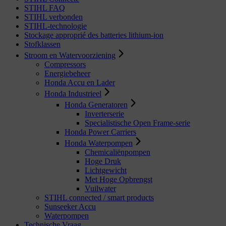
STIHL FAQ
STIHL verbonden
STIHL-technologie
Stockage approprié des batteries lithium-ion
Stofklassen
Stroom en Watervoorziening
Compressors
Energiebeheer
Honda Accu en Lader
Honda Industrieel
Honda Generatoren
Inverterserie
Specialistische Open Frame-serie
Honda Power Carriers
Honda Waterpompen
Chemicaliënpompen
Hoge Druk
Lichtgewicht
Met Hoge Opbrengst
Vuilwater
STIHL connected / smart products
Sunseeker Accu
Waterpompen
Technische Vraag