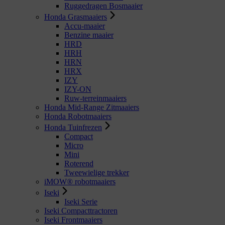
Ruggedragen Bosmaaier
Honda Grasmaaiers
Accu-maaier
Benzine maaier
HRD
HRH
HRN
HRX
IZY
IZY-ON
Ruw-terreinmaaiers
Honda Mid-Range Zitmaaiers
Honda Robotmaaiers
Honda Tuinfrezen
Compact
Micro
Mini
Roterend
Tweewielige trekker
iMOW® robotmaaiers
Iseki
Iseki Serie
Iseki Compacttractoren
Iseki Frontmaaiers