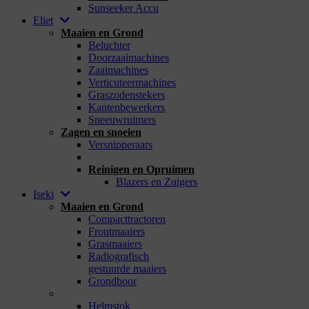
Sunseeker Accu
Eliet
Maaien en Grond
Beluchter
Doorzaaimachines
Zaaimachines
Verticuteermachines
Graszodenstekers
Kantenbewerkers
Sneeuwruimers
Zagen en snoeien
Versnipperaars
_
Reinigen en Opruimen
Blazers en Zuigers
Iseki
Maaien en Grond
Compacttractoren
Frontmaaiers
Grasmaaiers
Radiografisch
gestuurde maaiers
Grondboor
_
Helmstok