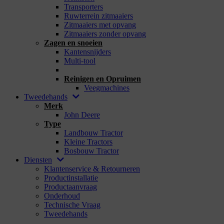
Transporters
Ruwterrein zitmaaiers
Zitmaaiers met opvang
Zitmaaiers zonder opvang
Zagen en snoeien
Kantensnijders
Multi-tool
_
Reinigen en Opruimen
Veegmachines
Tweedehands
Merk
John Deere
Type
Landbouw Tractor
Kleine Tractors
Bosbouw Tractor
Diensten
Klantenservice & Retourneren
Productinstallatie
Productaanvraag
Onderhoud
Technische Vraag
Tweedehands