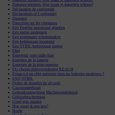
Dakgoot reinigen: Hoe maak je dakgoten schoon?
Déclaration de conformité
Declarations of Conformity
Diensten
Directives sur les vibrations
Een Engelse gazonrand afsteken
Een gazon aanleggen
Een grasmaaier schoonmaken
Een kettingzaag monteren
Een STIHL kettingzaag starten
Eliet
Entretenir votre taille-haie
Entretien de la batterie
Entretien de la tronçonneuse
EU-chemicaliënverordening REACH
Existe-t-il un effet mémoire dans les batteries modernes ?
FAQ STIHL
Fiches de données de sécurité
Gazononderhoud
Gebruiksaanwijzing Machineonderhoud
Gehoorbescherming
Goed gras maaien
Hoe snoei ik een heg?
Home