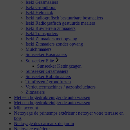
Iseki Grasmaaiers
Iseki Grondboor
Iseki Helmstok
Iseki radiografisch bestuurbare bosmaaiers
Iseki Radiografisch gestuurde maaiers
Iseki Ruwterrein zitmaaiers
Iseki Transporters
Iseki Zitmaaiers met opvang
Iseki Zitmaaiers zonder opvang
Mulchmaaiers
Sunseeker Bosmaaiers
Sunseeker Elite
Sunseeker Kettingzagen
Sunseeker Grasmaaiers
Sunseeker Robotmaaiers
Tuinfrezen / grondfrezen
Verticuteermachines / gazonbeluchters
Zitmaaiers
Met een hogedrukreiniger de auto wassen
Met een hogedrukreiniger de auto wassen
Mijn account
Nettoyage de printemps extérieur : nettoyer votre terrasse en
bois
Nettoyage des carreaux de jardin
Nettoyage extérieur