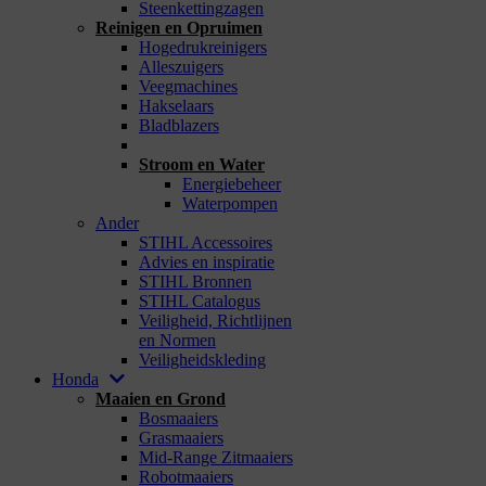
Steenkettingzagen
Reinigen en Opruimen
Hogedrukreinigers
Alleszuigers
Veegmachines
Hakselaars
Bladblazers
_
Stroom en Water
Energiebeheer
Waterpompen
Ander
STIHL Accessoires
Advies en inspiratie
STIHL Bronnen
STIHL Catalogus
Veiligheid, Richtlijnen
en Normen
Veiligheidskleding
Honda
Maaien en Grond
Bosmaaiers
Grasmaaiers
Mid-Range Zitmaaiers
Robotmaaiers