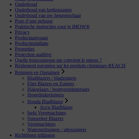
Onderhoud
Onderhoud van kettingzagen
Onderhoud van uw heggenschaar
Pose d’une pelouse
Praktische instructies voor je iMOW®
Privacy
Productaanvraag
Productinstallatie
Promoties
Protection auditive
Quelle tronçonneuse me convient le mieux ?
Règlement européen sur les produits chimiques REACH
Reinigen en Opruimen
Bladblazers / bladzuigers
Eliet Blazers en Zuigers
Hakselaars / houtversnipperaars
Hogedrukreinigers
Honda Bladblazer
Accu Bladblazer
Iseki Veegmachines
Sunseeker Blazers
Veegmachines
Waterstofzuigers / alleszuigers
Richtlijnen trillingen