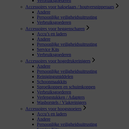
Verbruiksgoederen
Accessoires voor hakselaars / houtversnipperaars
Andere
Persoonlijke veiligheidsuitrusting
Verbruiksgoederen
Accessoires voor heggenscharen
Accu’s en laders
Andere
Persoonlijke veiligheidsuitrusting
Service Kits
Verbruiksgoederen
Accessoires voor hogedrukreinigers
Andere
Persoonlijke veiligheidsuitrusting
Reinigingsmiddelen
Schoonmaakkits
Sproeikoppen en schuimkoppen
Verbruiksgoederen
Verlengstukken / Adapters
Wasborstels / Vlakreinigers
Accessoires voor hoogsnoeiers
Accu’s en laders
Andere
Persoonlijke veiligheidsuitrusting