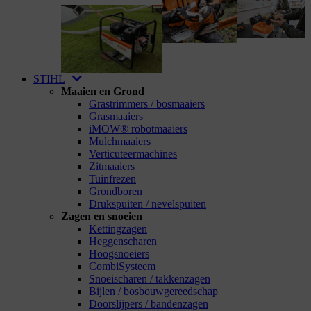
STIHL
Maaien en Grond
Grastrimmers / bosmaaiers
Grasmaaiers
iMOW® robotmaaiers
Mulchmaaiers
Verticuteermachines
Zitmaaiers
Tuinfrezen
Grondboren
Drukspuiten / nevelspuiten
Zagen en snoeien
Kettingzagen
Heggenscharen
Hoogsnoeiers
CombiSysteem
Snoeischaren / takkenzagen
Bijlen / bosbouwgereedschap
Doorslijpers / bandenzagen