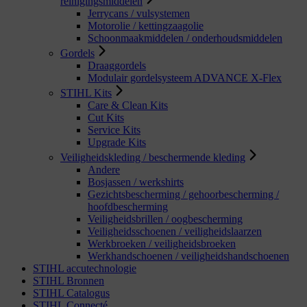
reinigingsmiddelen
Jerrycans / vulsystemen
Motorolie / kettingzaagolie
Schoonmaakmiddelen / onderhoudsmiddelen
Gordels
Draaggordels
Modulair gordelsysteem ADVANCE X-Flex
STIHL Kits
Care & Clean Kits
Cut Kits
Service Kits
Upgrade Kits
Veiligheidskleding / beschermende kleding
Andere
Bosjassen / werkshirts
Gezichtsbescherming / gehoorbescherming /
hoofdbescherming
Veiligheidsbrillen / oogbescherming
Veiligheidsschoenen / veiligheidslaarzen
Werkbroeken / veiligheidsbroeken
Werkhandschoenen / veiligheidshandschoenen
STIHL accutechnologie
STIHL Bronnen
STIHL Catalogus
STIHL Connecté