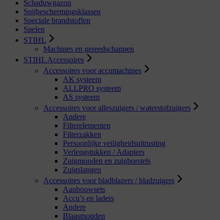
Schaduwgazon
Snijbeschermingsklassen
Speciale brandstoffen
Spelen
STIHL
Machines en gereedschappen
STIHL Accessoires
Accessoires voor accumachines
AK systeem
ALLPRO systeem
AS systeem
Accessoires voor alleszuigers / waterstofzuigers
Andere
Filterelementen
Filterzakken
Persoonlijke veiligheidsuitrusting
Verlengstukken / Adapters
Zuigmonden en zuigborstels
Zuigslangen
Accessoires voor bladblazers / bladzuigers
Aanbouwsets
Accu’s en laders
Andere
Blaasmonden