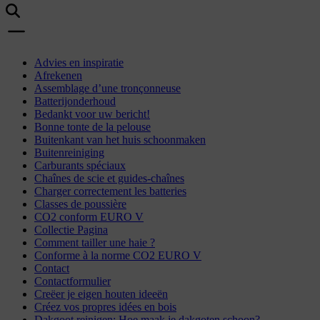
Advies en inspiratie
Afrekenen
Assemblage d’une tronçonneuse
Batterijonderhoud
Bedankt voor uw bericht!
Bonne tonte de la pelouse
Buitenkant van het huis schoonmaken
Buitenreiniging
Carburants spéciaux
Chaînes de scie et guides-chaînes
Charger correctement les batteries
Classes de poussière
CO2 conform EURO V
Collectie Pagina
Comment tailler une haie ?
Conforme à la norme CO2 EURO V
Contact
Contactformulier
Creëer je eigen houten ideeën
Créez vos propres idées en bois
Dakgoot reinigen: Hoe maak je dakgoten schoon?