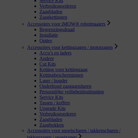
Service Kits
Verbruiksgoederen
Zaagbladen
Zaagkettingen
Accessoires voor iMOW® robotmaaiers
Begrenzingsdraad
Installatie
Opties
Accessoires voor kettingzagen / motorzagen
Accu’s en laders
Andere
Cut Kits
Ketting voor kettingzaag
Kettingbeschermingen
Laser / houder
Onderhoud zaaggarnituren
Persoonlijke veiligheidsuitrusting
Service Kits
Tassen / koffers
Upgrade Kits
Verbruiksgoederen
Zaagbladen
Zaagbokken
Accessoires voor snoeischaren / takkenscharen /
takkenzagen / snoeizagen