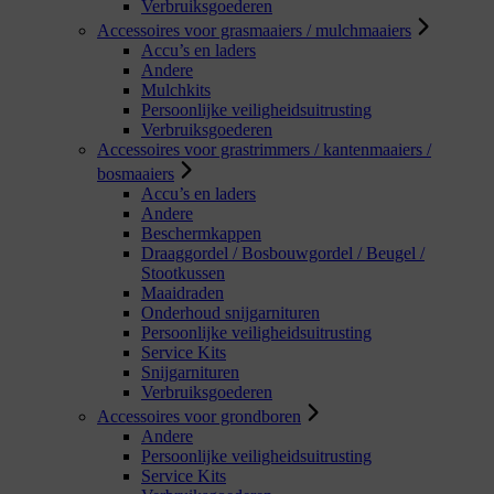
Verbruiksgoederen
Accessoires voor grasmaaiers / mulchmaaiers
Accu’s en laders
Andere
Mulchkits
Persoonlijke veiligheidsuitrusting
Verbruiksgoederen
Accessoires voor grastrimmers / kantenmaaiers /
bosmaaiers
Accu’s en laders
Andere
Beschermkappen
Draaggordel / Bosbouwgordel / Beugel /
Stootkussen
Maaidraden
Onderhoud snijgarnituren
Persoonlijke veiligheidsuitrusting
Service Kits
Snijgarnituren
Verbruiksgoederen
Accessoires voor grondboren
Andere
Persoonlijke veiligheidsuitrusting
Service Kits