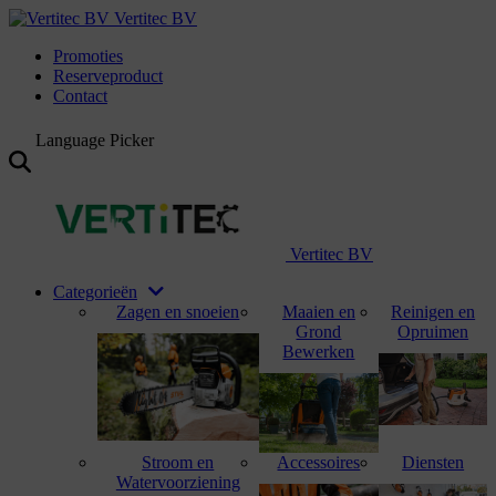
Vertitec BV
Promoties
Reserveproduct
Contact
Language Picker
Vertitec BV
Categorieën
Zagen en snoeien
Maaien en
Reinigen en
Grond
Opruimen
Bewerken
Stroom en
Accessoires
Diensten
Watervoorziening