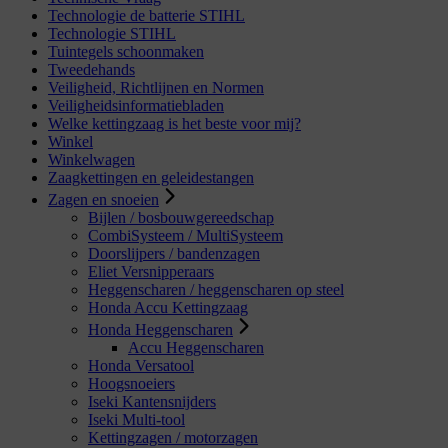
Technologie de batterie STIHL
Technologie STIHL
Tuintegels schoonmaken
Tweedehands
Veiligheid, Richtlijnen en Normen
Veiligheidsinformatiebladen
Welke kettingzaag is het beste voor mij?
Winkel
Winkelwagen
Zaagkettingen en geleidestangen
Zagen en snoeien
Bijlen / bosbouwgereedschap
CombiSysteem / MultiSysteem
Doorslijpers / bandenzagen
Eliet Versnipperaars
Heggenscharen / heggenscharen op steel
Honda Accu Kettingzaag
Honda Heggenscharen
Accu Heggenscharen
Honda Versatool
Hoogsnoeiers
Iseki Kantensnijders
Iseki Multi-tool
Kettingzagen / motorzagen