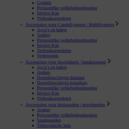
Gordels
Persoonlijke veiligheidsuitrusting
Service Kits
Verbruiksgoederen
Accessoires voor CombiSysteem / MultiSysteem
Accu’s en laders
Andere
Persoonlijke veiligheidsuitrusting
Service Kits
Verbruiksgoederen
Verlengstuk
Accessoires voor doorslijpers / bandenzagen
Accu’s en laders
Andere
Doorslijpschijven diamant
Doorslijpschijven kunsthars
Persoonlijke veiligheidsuitrusting
Service Kits
Verbruiksgoederen
Accessoires voor drukspuiten / nevelspuiten
Andere
Persoonlijke veiligheidsuitrusting
Spuitmonden
Telescopische buis