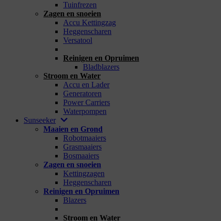
Tuinfrezen
Zagen en snoeien
Accu Kettingzag
Heggenscharen
Versatool
_
Reinigen en Opruimen
Bladblazers
Stroom en Water
Accu en Lader
Generatoren
Power Carriers
Waterpompen
Sunseeker
Maaien en Grond
Robotmaaiers
Grasmaaiers
Bosmaaiers
Zagen en snoeien
Kettingzagen
Heggenscharen
Reinigen en Opruimen
Blazers
_
Stroom en Water