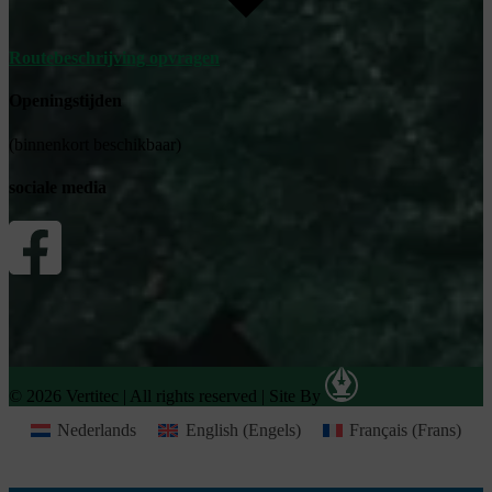
Routebeschrijving opvragen
Openingstijden
(binnenkort beschikbaar)
sociale media
© 2026 Vertitec | All rights reserved
|
Site By
Nederlands
English
(
Engels
)
Français
(
Frans
)