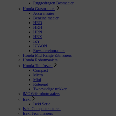
Ruggedragen Bosmaaier
Honda Grasmaaiers
Accu-maaier
Benzine maaier
HRD
HRH
HRN
HRX
IZY
IZY-ON
Ruw-terreinmaaiers
Honda Mid-Range Zitmaaiers
Honda Robotmaaiers
Honda Tuinfrezen
Compact
Micro
Mini
Roterend
Tweewielige trekker
iMOW® robotmaaiers
Iseki
Iseki Serie
Iseki Compacttractoren
Iseki Frontmaaiers