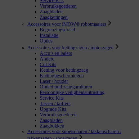
Service Kits
Verbruiksgoederen
Zaagbladen
Zaagkettingen
Accessoires voor iMOW® robotmaaiers
Begrenzingsdraad
Installatie
Opties
Accessoires voor kettingzagen / motorzagen
Accu’s en laders
Andere
Cut Kits
Ketting voor kettingzaag
Kettingbeschermingen
Laser / houder
Onderhoud zaaggarnituren
Persoonlijke veiligheidsuitrusting
Service Kits
Tassen / koffers
Upgrade Kits
Verbruiksgoederen
Zaagbladen
Zaagbokken
Accessoires voor snoeischaren / takkenscharen /
takkenzagen / snoeizagen