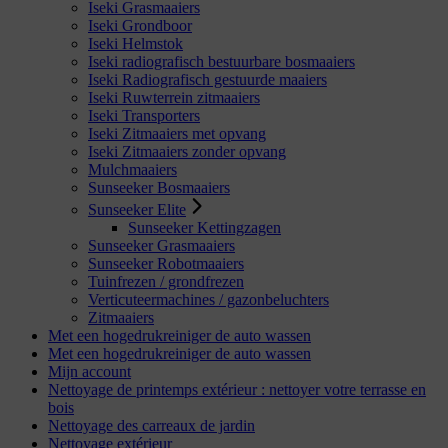
Iseki Grasmaaiers
Iseki Grondboor
Iseki Helmstok
Iseki radiografisch bestuurbare bosmaaiers
Iseki Radiografisch gestuurde maaiers
Iseki Ruwterrein zitmaaiers
Iseki Transporters
Iseki Zitmaaiers met opvang
Iseki Zitmaaiers zonder opvang
Mulchmaaiers
Sunseeker Bosmaaiers
Sunseeker Elite
Sunseeker Kettingzagen
Sunseeker Grasmaaiers
Sunseeker Robotmaaiers
Tuinfrezen / grondfrezen
Verticuteermachines / gazonbeluchters
Zitmaaiers
Met een hogedrukreiniger de auto wassen
Met een hogedrukreiniger de auto wassen
Mijn account
Nettoyage de printemps extérieur : nettoyer votre terrasse en
bois
Nettoyage des carreaux de jardin
Nettoyage extérieur