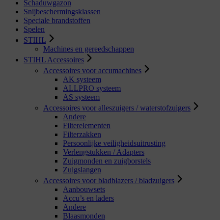
Schaduwgazon
Snijbeschermingsklassen
Speciale brandstoffen
Spelen
STIHL
Machines en gereedschappen
STIHL Accessoires
Accessoires voor accumachines
AK systeem
ALLPRO systeem
AS systeem
Accessoires voor alleszuigers / waterstofzuigers
Andere
Filterelementen
Filterzakken
Persoonlijke veiligheidsuitrusting
Verlengstukken / Adapters
Zuigmonden en zuigborstels
Zuigslangen
Accessoires voor bladblazers / bladzuigers
Aanbouwsets
Accu’s en laders
Andere
Blaasmonden