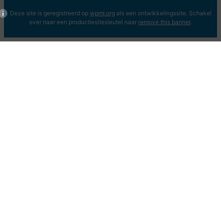
Deze site is geregistreerd op
wpml.org
als een ontwikkelingssite. Schakel
over naar een productiesitesleutel naar
remove this banner
.