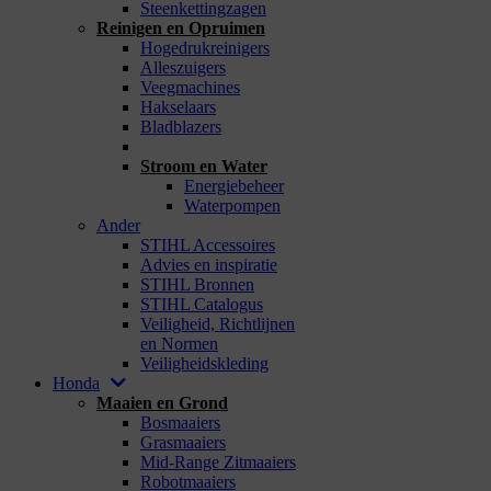
Steenkettingzagen
Reinigen en Opruimen
Hogedrukreinigers
Alleszuigers
Veegmachines
Hakselaars
Bladblazers
_
Stroom en Water
Energiebeheer
Waterpompen
Ander
STIHL Accessoires
Advies en inspiratie
STIHL Bronnen
STIHL Catalogus
Veiligheid, Richtlijnen
en Normen
Veiligheidskleding
Honda
Maaien en Grond
Bosmaaiers
Grasmaaiers
Mid-Range Zitmaaiers
Robotmaaiers