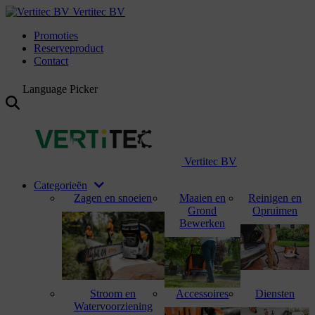
Vertitec BV
Promoties
Reserveproduct
Contact
Language Picker
Vertitec BV
Categorieën
Zagen en snoeien
Maaien en
Reinigen en
Grond
Opruimen
Bewerken
Stroom en
Accessoires
Diensten
Watervoorziening