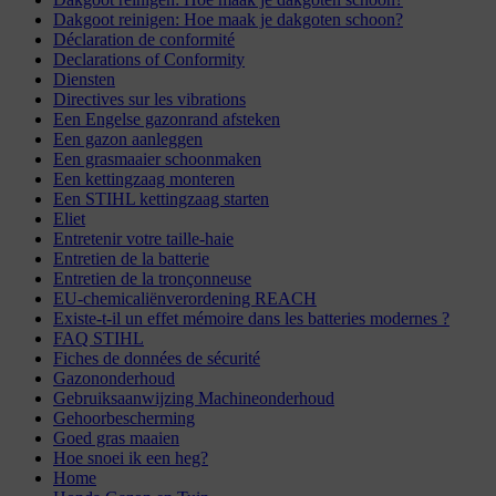
Dakgoot reinigen: Hoe maak je dakgoten schoon?
Déclaration de conformité
Declarations of Conformity
Diensten
Directives sur les vibrations
Een Engelse gazonrand afsteken
Een gazon aanleggen
Een grasmaaier schoonmaken
Een kettingzaag monteren
Een STIHL kettingzaag starten
Eliet
Entretenir votre taille-haie
Entretien de la batterie
Entretien de la tronçonneuse
EU-chemicaliënverordening REACH
Existe-t-il un effet mémoire dans les batteries modernes ?
FAQ STIHL
Fiches de données de sécurité
Gazononderhoud
Gebruiksaanwijzing Machineonderhoud
Gehoorbescherming
Goed gras maaien
Hoe snoei ik een heg?
Home