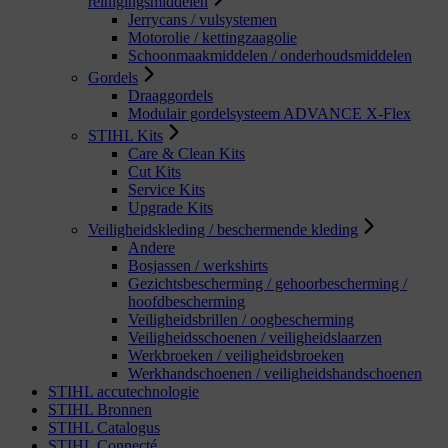
reinigingsmiddelen
Jerrycans / vulsystemen
Motorolie / kettingzaagolie
Schoonmaakmiddelen / onderhoudsmiddelen
Gordels
Draaggordels
Modulair gordelsysteem ADVANCE X-Flex
STIHL Kits
Care & Clean Kits
Cut Kits
Service Kits
Upgrade Kits
Veiligheidskleding / beschermende kleding
Andere
Bosjassen / werkshirts
Gezichtsbescherming / gehoorbescherming /
hoofdbescherming
Veiligheidsbrillen / oogbescherming
Veiligheidsschoenen / veiligheidslaarzen
Werkbroeken / veiligheidsbroeken
Werkhandschoenen / veiligheidshandschoenen
STIHL accutechnologie
STIHL Bronnen
STIHL Catalogus
STIHL Connecté