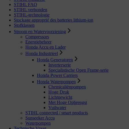
STIHL FAQ
STIHL verbonden
STIHL-technologie
Stockage approprié des batteries lithium-ion
Stofklassen
Stroom en Watervoorziening
Compressors
Energiebeheer
Honda Accu en Lader
Honda Industrieel
Honda Generatoren
Inverterserie
Specialistische Open Frame-serie
Honda Power Carriers
Honda Waterpompen
Chemicaliënpompen
Hoge Druk
Lichtgewicht
Met Hoge Opbrengst
Vuilwater
STIHL connected / smart products
Sunseeker Accu
Waterpompen
Technische Vraag