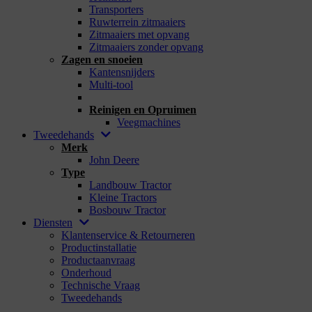
Transporters
Ruwterrein zitmaaiers
Zitmaaiers met opvang
Zitmaaiers zonder opvang
Zagen en snoeien
Kantensnijders
Multi-tool
_
Reinigen en Opruimen
Veegmachines
Tweedehands
Merk
John Deere
Type
Landbouw Tractor
Kleine Tractors
Bosbouw Tractor
Diensten
Klantenservice & Retourneren
Productinstallatie
Productaanvraag
Onderhoud
Technische Vraag
Tweedehands