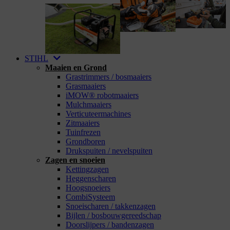
STIHL
Maaien en Grond
Grastrimmers / bosmaaiers
Grasmaaiers
iMOW® robotmaaiers
Mulchmaaiers
Verticuteermachines
Zitmaaiers
Tuinfrezen
Grondboren
Drukspuiten / nevelspuiten
Zagen en snoeien
Kettingzagen
Heggenscharen
Hoogsnoeiers
CombiSysteem
Snoeischaren / takkenzagen
Bijlen / bosbouwgereedschap
Doorslijpers / bandenzagen