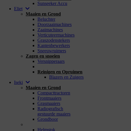
Sunseeker Accu
Eliet
Maaien en Grond
Beluchter
Doorzaaimachines
Zaaimachines
Verticuteermachines
Graszodenstekers
Kantenbewerkers
Sneeuwruimers
Zagen en snoeien
Versnipperaars
_
Reinigen en Opruimen
Blazers en Zuigers
Iseki
Maaien en Grond
Compacttractoren
Frontmaaiers
Grasmaaiers
Radiografisch
gestuurde maaiers
Grondboor
_
Helmstok