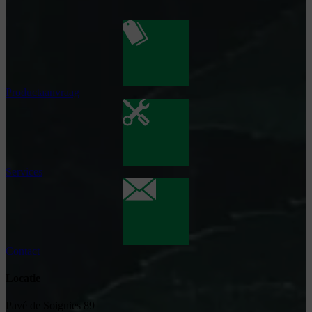
Productaanvraag
Services
Contact
Locatie
Pavé de Soignies 89