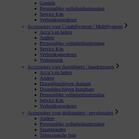
Gordels
Persoonlijke veiligheidsuitrusting
Service Kits
Verbruiksgoederen
Accessoires voor CombiSysteem / MultiSysteem
Accu’s en laders
Andere
Persoonlijke veiligheidsuitrusting
Service Kits
Verbruiksgoederen
Verlengstuk
Accessoires voor doorslijpers / bandenzagen
Accu’s en laders
Andere
Doorslijpschijven diamant
Doorslijpschijven kunsthars
Persoonlijke veiligheidsuitrusting
Service Kits
Verbruiksgoederen
Accessoires voor drukspuiten / nevelspuiten
Andere
Persoonlijke veiligheidsuitrusting
Spuitmonden
Telescopische buis