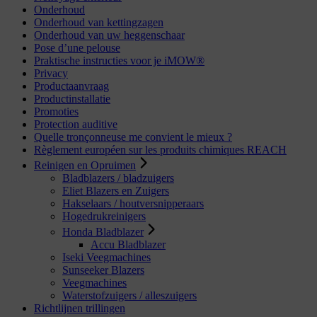
Onderhoud
Onderhoud van kettingzagen
Onderhoud van uw heggenschaar
Pose d’une pelouse
Praktische instructies voor je iMOW®
Privacy
Productaanvraag
Productinstallatie
Promoties
Protection auditive
Quelle tronçonneuse me convient le mieux ?
Règlement européen sur les produits chimiques REACH
Reinigen en Opruimen
Bladblazers / bladzuigers
Eliet Blazers en Zuigers
Hakselaars / houtversnipperaars
Hogedrukreinigers
Honda Bladblazer
Accu Bladblazer
Iseki Veegmachines
Sunseeker Blazers
Veegmachines
Waterstofzuigers / alleszuigers
Richtlijnen trillingen