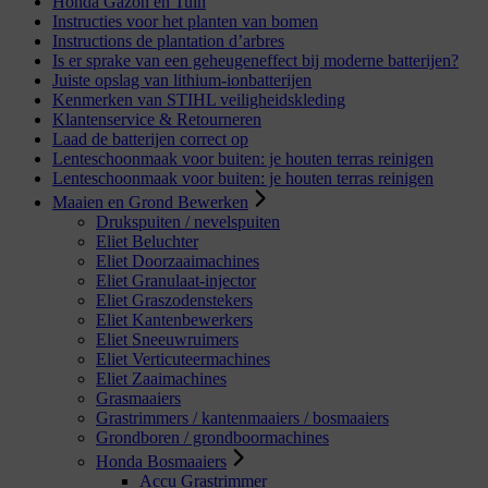
Honda Gazon en Tuin
Instructies voor het planten van bomen
Instructions de plantation d’arbres
Is er sprake van een geheugeneffect bij moderne batterijen?
Juiste opslag van lithium-ionbatterijen
Kenmerken van STIHL veiligheidskleding
Klantenservice & Retourneren
Laad de batterijen correct op
Lenteschoonmaak voor buiten: je houten terras reinigen
Lenteschoonmaak voor buiten: je houten terras reinigen
Maaien en Grond Bewerken
Drukspuiten / nevelspuiten
Eliet Beluchter
Eliet Doorzaaimachines
Eliet Granulaat-injector
Eliet Graszodenstekers
Eliet Kantenbewerkers
Eliet Sneeuwruimers
Eliet Verticuteermachines
Eliet Zaaimachines
Grasmaaiers
Grastrimmers / kantenmaaiers / bosmaaiers
Grondboren / grondboormachines
Honda Bosmaaiers
Accu Grastrimmer