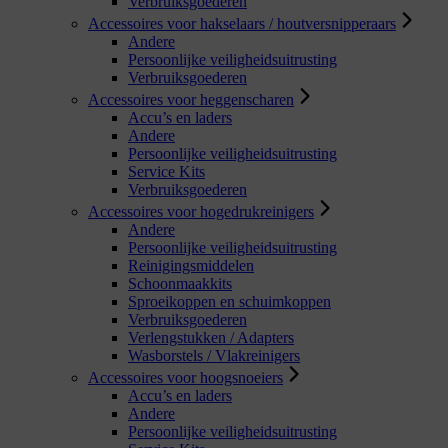
Verbruiksgoederen
Accessoires voor hakselaars / houtversnipperaars
Andere
Persoonlijke veiligheidsuitrusting
Verbruiksgoederen
Accessoires voor heggenscharen
Accu’s en laders
Andere
Persoonlijke veiligheidsuitrusting
Service Kits
Verbruiksgoederen
Accessoires voor hogedrukreinigers
Andere
Persoonlijke veiligheidsuitrusting
Reinigingsmiddelen
Schoonmaakkits
Sproeikoppen en schuimkoppen
Verbruiksgoederen
Verlengstukken / Adapters
Wasborstels / Vlakreinigers
Accessoires voor hoogsnoeiers
Accu’s en laders
Andere
Persoonlijke veiligheidsuitrusting