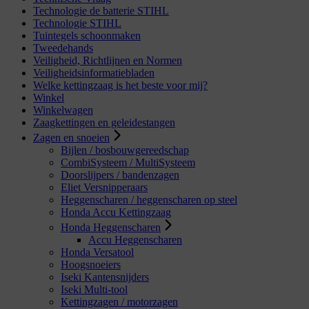
Technologie de batterie STIHL
Technologie STIHL
Tuintegels schoonmaken
Tweedehands
Veiligheid, Richtlijnen en Normen
Veiligheidsinformatiebladen
Welke kettingzaag is het beste voor mij?
Winkel
Winkelwagen
Zaagkettingen en geleidestangen
Zagen en snoeien
Bijlen / bosbouwgereedschap
CombiSysteem / MultiSysteem
Doorslijpers / bandenzagen
Eliet Versnipperaars
Heggenscharen / heggenscharen op steel
Honda Accu Kettingzaag
Honda Heggenscharen
Accu Heggenscharen
Honda Versatool
Hoogsnoeiers
Iseki Kantensnijders
Iseki Multi-tool
Kettingzagen / motorzagen