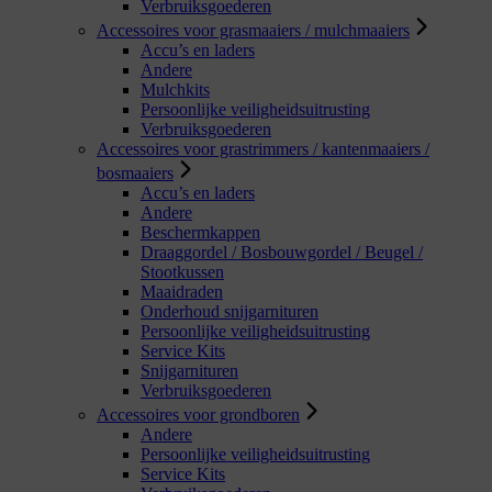
Verbruiksgoederen
Accessoires voor grasmaaiers / mulchmaaiers
Accu’s en laders
Andere
Mulchkits
Persoonlijke veiligheidsuitrusting
Verbruiksgoederen
Accessoires voor grastrimmers / kantenmaaiers /
bosmaaiers
Accu’s en laders
Andere
Beschermkappen
Draaggordel / Bosbouwgordel / Beugel /
Stootkussen
Maaidraden
Onderhoud snijgarnituren
Persoonlijke veiligheidsuitrusting
Service Kits
Snijgarnituren
Verbruiksgoederen
Accessoires voor grondboren
Andere
Persoonlijke veiligheidsuitrusting
Service Kits