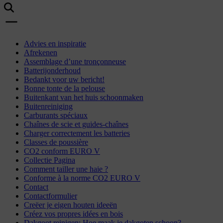
Advies en inspiratie
Afrekenen
Assemblage d’une tronçonneuse
Batterijonderhoud
Bedankt voor uw bericht!
Bonne tonte de la pelouse
Buitenkant van het huis schoonmaken
Buitenreiniging
Carburants spéciaux
Chaînes de scie et guides-chaînes
Charger correctement les batteries
Classes de poussière
CO2 conform EURO V
Collectie Pagina
Comment tailler une haie ?
Conforme à la norme CO2 EURO V
Contact
Contactformulier
Creëer je eigen houten ideeën
Créez vos propres idées en bois
Dakgoot reinigen: Hoe maak je dakgoten schoon?