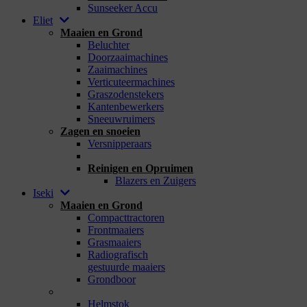
Sunseeker Accu
Eliet
Maaien en Grond
Beluchter
Doorzaaimachines
Zaaimachines
Verticuteermachines
Graszodenstekers
Kantenbewerkers
Sneeuwruimers
Zagen en snoeien
Versnipperaars
_
Reinigen en Opruimen
Blazers en Zuigers
Iseki
Maaien en Grond
Compacttractoren
Frontmaaiers
Grasmaaiers
Radiografisch
gestuurde maaiers
Grondboor
_
Helmstok