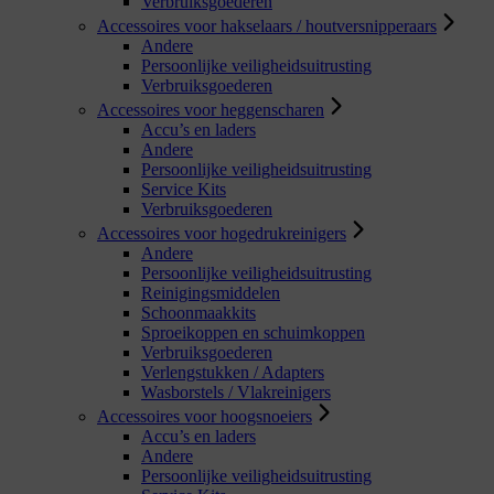
Verbruiksgoederen
Accessoires voor hakselaars / houtversnipperaars
Andere
Persoonlijke veiligheidsuitrusting
Verbruiksgoederen
Accessoires voor heggenscharen
Accu’s en laders
Andere
Persoonlijke veiligheidsuitrusting
Service Kits
Verbruiksgoederen
Accessoires voor hogedrukreinigers
Andere
Persoonlijke veiligheidsuitrusting
Reinigingsmiddelen
Schoonmaakkits
Sproeikoppen en schuimkoppen
Verbruiksgoederen
Verlengstukken / Adapters
Wasborstels / Vlakreinigers
Accessoires voor hoogsnoeiers
Accu’s en laders
Andere
Persoonlijke veiligheidsuitrusting