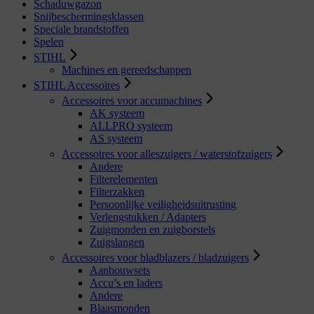
Schaduwgazon
Snijbeschermingsklassen
Speciale brandstoffen
Spelen
STIHL
Machines en gereedschappen
STIHL Accessoires
Accessoires voor accumachines
AK systeem
ALLPRO systeem
AS systeem
Accessoires voor alleszuigers / waterstofzuigers
Andere
Filterelementen
Filterzakken
Persoonlijke veiligheidsuitrusting
Verlengstukken / Adapters
Zuigmonden en zuigborstels
Zuigslangen
Accessoires voor bladblazers / bladzuigers
Aanbouwsets
Accu’s en laders
Andere
Blaasmonden