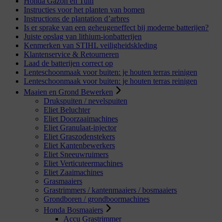
Honda Gazon en Tuin
Instructies voor het planten van bomen
Instructions de plantation d’arbres
Is er sprake van een geheugeneffect bij moderne batterijen?
Juiste opslag van lithium-ionbatterijen
Kenmerken van STIHL veiligheidskleding
Klantenservice & Retourneren
Laad de batterijen correct op
Lenteschoonmaak voor buiten: je houten terras reinigen
Lenteschoonmaak voor buiten: je houten terras reinigen
Maaien en Grond Bewerken
Drukspuiten / nevelspuiten
Eliet Beluchter
Eliet Doorzaaimachines
Eliet Granulaat-injector
Eliet Graszodenstekers
Eliet Kantenbewerkers
Eliet Sneeuwruimers
Eliet Verticuteermachines
Eliet Zaaimachines
Grasmaaiers
Grastrimmers / kantenmaaiers / bosmaaiers
Grondboren / grondboormachines
Honda Bosmaaiers
Accu Grastrimmer