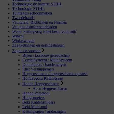
Technologie de batterie STIHL
Technologie STIHL
Tuintegels schoonmaken
Tweedehands
Veiligheid, Richtlijnen en Normen
Veiligheidsinformatiebladen
Welke kettingzaag is het beste voor mij?
Winkel
Winkelwagen
Zaagkettingen en geleidestangen
Zagen en snoeien
Bijlen / bosbouwgereedschap
CombiSysteem / MultiSysteem
Doorslijpers / bandenzagen
Eliet Versnipperaars
Heggenscharen / heggenscharen op steel
Honda Accu Kettingzaag
Honda Heggenscharen
Accu Heggenscharen
Honda Versatool
Hoogsnoeiers
Iseki Kantensnijders
Iseki Multi-tool
Kettingzagen / motorzagen