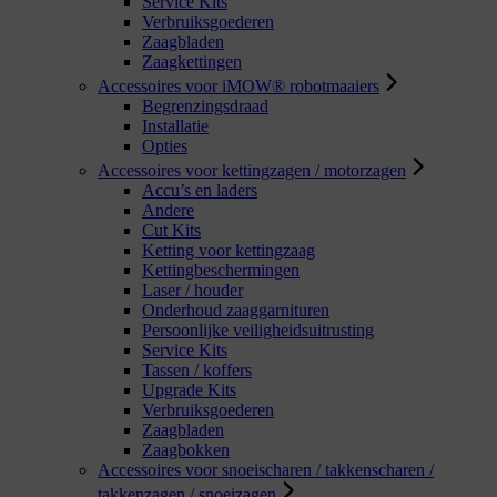
Service Kits
Verbruiksgoederen
Zaagbladen
Zaagkettingen
Accessoires voor iMOW® robotmaaiers
Begrenzingsdraad
Installatie
Opties
Accessoires voor kettingzagen / motorzagen
Accu’s en laders
Andere
Cut Kits
Ketting voor kettingzaag
Kettingbeschermingen
Laser / houder
Onderhoud zaaggarnituren
Persoonlijke veiligheidsuitrusting
Service Kits
Tassen / koffers
Upgrade Kits
Verbruiksgoederen
Zaagbladen
Zaagbokken
Accessoires voor snoeischaren / takkenscharen /
takkenzagen / snoeizagen