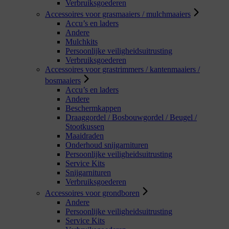
Verbruiksgoederen
Accessoires voor grasmaaiers / mulchmaaiers
Accu’s en laders
Andere
Mulchkits
Persoonlijke veiligheidsuitrusting
Verbruiksgoederen
Accessoires voor grastrimmers / kantenmaaiers /
bosmaaiers
Accu’s en laders
Andere
Beschermkappen
Draaggordel / Bosbouwgordel / Beugel /
Stootkussen
Maaidraden
Onderhoud snijgarnituren
Persoonlijke veiligheidsuitrusting
Service Kits
Snijgarnituren
Verbruiksgoederen
Accessoires voor grondboren
Andere
Persoonlijke veiligheidsuitrusting
Service Kits