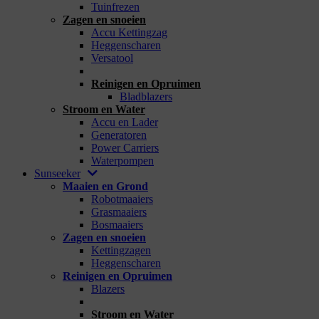
Tuinfrezen
Zagen en snoeien
Accu Kettingzag
Heggenscharen
Versatool
_
Reinigen en Opruimen
Bladblazers
Stroom en Water
Accu en Lader
Generatoren
Power Carriers
Waterpompen
Sunseeker
Maaien en Grond
Robotmaaiers
Grasmaaiers
Bosmaaiers
Zagen en snoeien
Kettingzagen
Heggenscharen
Reinigen en Opruimen
Blazers
_
Stroom en Water