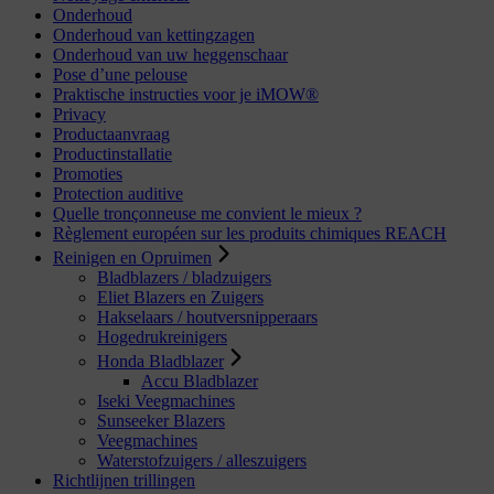
Onderhoud
Onderhoud van kettingzagen
Onderhoud van uw heggenschaar
Pose d’une pelouse
Praktische instructies voor je iMOW®
Privacy
Productaanvraag
Productinstallatie
Promoties
Protection auditive
Quelle tronçonneuse me convient le mieux ?
Règlement européen sur les produits chimiques REACH
Reinigen en Opruimen
Bladblazers / bladzuigers
Eliet Blazers en Zuigers
Hakselaars / houtversnipperaars
Hogedrukreinigers
Honda Bladblazer
Accu Bladblazer
Iseki Veegmachines
Sunseeker Blazers
Veegmachines
Waterstofzuigers / alleszuigers
Richtlijnen trillingen