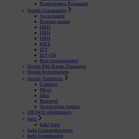
Ruggedragen Bosmaaier
Honda Grasmaaiers
Accu-maaier
Benzine maaier
HRD
HRH
HRN
HRX
IZY
IZY-ON
Ruw-terreinmaaiers
Honda Mid-Range Zitmaaiers
Honda Robotmaaiers
Honda Tuinfrezen
Compact
Micro
Mini
Roterend
Tweewielige trekker
iMOW® robotmaaiers
Iseki
Iseki Serie
Iseki Compacttractoren
Iseki Frontmaaiers