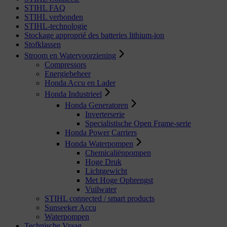
STIHL FAQ
STIHL verbonden
STIHL-technologie
Stockage approprié des batteries lithium-ion
Stofklassen
Stroom en Watervoorziening
Compressors
Energiebeheer
Honda Accu en Lader
Honda Industrieel
Honda Generatoren
Inverterserie
Specialistische Open Frame-serie
Honda Power Carriers
Honda Waterpompen
Chemicaliënpompen
Hoge Druk
Lichtgewicht
Met Hoge Opbrengst
Vuilwater
STIHL connected / smart products
Sunseeker Accu
Waterpompen
Technische Vraag