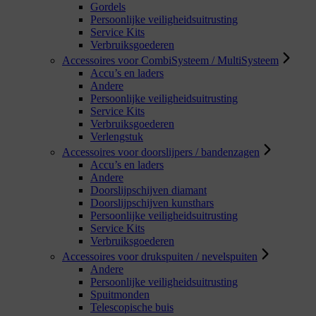
Gordels
Persoonlijke veiligheidsuitrusting
Service Kits
Verbruiksgoederen
Accessoires voor CombiSysteem / MultiSysteem
Accu’s en laders
Andere
Persoonlijke veiligheidsuitrusting
Service Kits
Verbruiksgoederen
Verlengstuk
Accessoires voor doorslijpers / bandenzagen
Accu’s en laders
Andere
Doorslijpschijven diamant
Doorslijpschijven kunsthars
Persoonlijke veiligheidsuitrusting
Service Kits
Verbruiksgoederen
Accessoires voor drukspuiten / nevelspuiten
Andere
Persoonlijke veiligheidsuitrusting
Spuitmonden
Telescopische buis