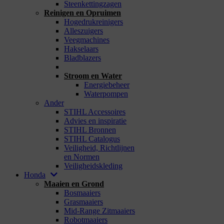
Steenkettingzagen
Reinigen en Opruimen
Hogedrukreinigers
Alleszuigers
Veegmachines
Hakselaars
Bladblazers
_
Stroom en Water
Energiebeheer
Waterpompen
Ander
STIHL Accessoires
Advies en inspiratie
STIHL Bronnen
STIHL Catalogus
Veiligheid, Richtlijnen
en Normen
Veiligheidskleding
Honda
Maaien en Grond
Bosmaaiers
Grasmaaiers
Mid-Range Zitmaaiers
Robotmaaiers