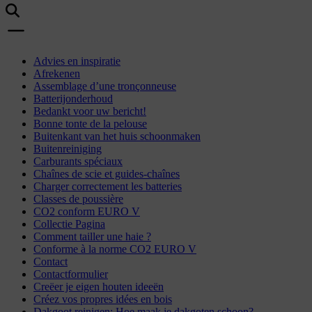
Advies en inspiratie
Afrekenen
Assemblage d’une tronçonneuse
Batterijonderhoud
Bedankt voor uw bericht!
Bonne tonte de la pelouse
Buitenkant van het huis schoonmaken
Buitenreiniging
Carburants spéciaux
Chaînes de scie et guides-chaînes
Charger correctement les batteries
Classes de poussière
CO2 conform EURO V
Collectie Pagina
Comment tailler une haie ?
Conforme à la norme CO2 EURO V
Contact
Contactformulier
Creëer je eigen houten ideeën
Créez vos propres idées en bois
Dakgoot reinigen: Hoe maak je dakgoten schoon?