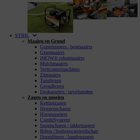
STIHL
Maaien en Grond
Grastrimmers / bosmaaiers
Grasmaaiers
iMOW® robotmaaiers
Mulchmaaiers
Verticuteermachines
Zitmaaiers
Tuinfrezen
Grondboren
Drukspuiten / nevelspuiten
Zagen en snoeien
Kettingzagen
Heggenscharen
Hoogsnoeiers
CombiSysteem
Snoeischaren / takkenzagen
Bijlen / bosbouwgereedschap
Doorslijpers / bandenzagen