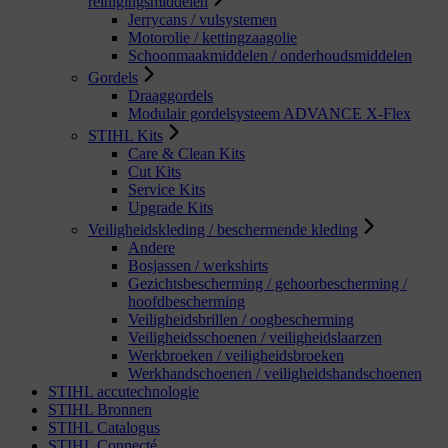
reinigingsmiddelen
Jerrycans / vulsystemen
Motorolie / kettingzaagolie
Schoonmaakmiddelen / onderhoudsmiddelen
Gordels
Draaggordels
Modulair gordelsysteem ADVANCE X-Flex
STIHL Kits
Care & Clean Kits
Cut Kits
Service Kits
Upgrade Kits
Veiligheidskleding / beschermende kleding
Andere
Bosjassen / werkshirts
Gezichtsbescherming / gehoorbescherming /
hoofdbescherming
Veiligheidsbrillen / oogbescherming
Veiligheidsschoenen / veiligheidslaarzen
Werkbroeken / veiligheidsbroeken
Werkhandschoenen / veiligheidshandschoenen
STIHL accutechnologie
STIHL Bronnen
STIHL Catalogus
STIHL Connecté