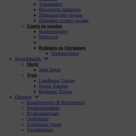
Transporters
Ruwterrein zitmaaiers
Zitmaaiers met opvang
Zitmaaiers zonder opvang
Zagen en snoeien
Kantensnijders
Multi-tool
_
Reinigen en Opruimen
Veegmachines
Tweedehands
Merk
John Deere
Type
Landbouw Tractor
Kleine Tractors
Bosbouw Tractor
Diensten
Klantenservice & Retourneren
Productinstallatie
Productaanvraag
Onderhoud
Technische Vraag
Tweedehands