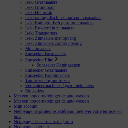
Iseki Grasmaaiers
Iseki Grondboor
Iseki Helmstok
Iseki radiografisch bestuurbare bosmaaiers
Iseki Radiografisch gestuurde maaiers
Iseki Ruwterrein zitmaaiers
Iseki Transporters
Iseki Zitmaaiers met opvang
Iseki Zitmaaiers zonder opvang
Mulchmaaiers
Sunseeker Bosmaaiers
Sunseeker Elite
Sunseeker Kettingzagen
Sunseeker Grasmaaiers
Sunseeker Robotmaaiers
Tuinfrezen / grondfrezen
Verticuteermachines / gazonbeluchters
Zitmaaiers
Met een hogedrukreiniger de auto wassen
Met een hogedrukreiniger de auto wassen
Mijn account
Nettoyage de printemps extérieur : nettoyer votre terrasse en
bois
Nettoyage des carreaux de jardin
Nettoyage extérieur