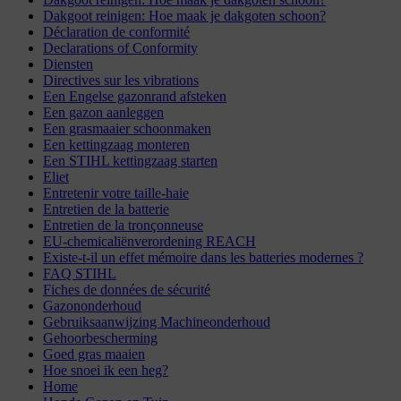
Dakgoot reinigen: Hoe maak je dakgoten schoon?
Déclaration de conformité
Declarations of Conformity
Diensten
Directives sur les vibrations
Een Engelse gazonrand afsteken
Een gazon aanleggen
Een grasmaaier schoonmaken
Een kettingzaag monteren
Een STIHL kettingzaag starten
Eliet
Entretenir votre taille-haie
Entretien de la batterie
Entretien de la tronçonneuse
EU-chemicaliënverordening REACH
Existe-t-il un effet mémoire dans les batteries modernes ?
FAQ STIHL
Fiches de données de sécurité
Gazononderhoud
Gebruiksaanwijzing Machineonderhoud
Gehoorbescherming
Goed gras maaien
Hoe snoei ik een heg?
Home