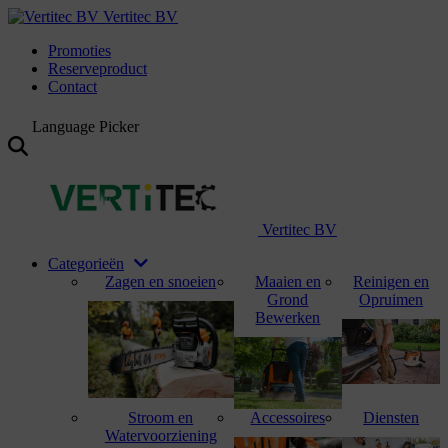
Vertitec BV
Promoties
Reserveproduct
Contact
Language Picker
Vertitec BV
Categorieën
Zagen en snoeien
Maaien en
Reinigen en
Grond
Opruimen
Bewerken
Stroom en
Accessoires
Diensten
Watervoorziening