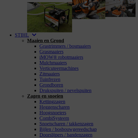
STIHL
Maaien en Grond
Grastrimmers / bosmaaiers
Grasmaaiers
iMOW® robotmaaiers
Mulchmaaiers
Verticuteermachines
Zitmaaiers
Tuinfrezen
Grondboren
Drukspuiten / nevelspuiten
Zagen en snoeien
Kettingzagen
Heggenscharen
Hoogsnoeiers
CombiSysteem
Snoeischaren / takkenzagen
Bijlen / bosbouwgereedschap
Doorslijpers / bandenzagen