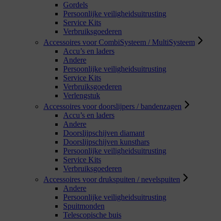
Gordels
Persoonlijke veiligheidsuitrusting
Service Kits
Verbruiksgoederen
Accessoires voor CombiSysteem / MultiSysteem
Accu’s en laders
Andere
Persoonlijke veiligheidsuitrusting
Service Kits
Verbruiksgoederen
Verlengstuk
Accessoires voor doorslijpers / bandenzagen
Accu’s en laders
Andere
Doorslijpschijven diamant
Doorslijpschijven kunsthars
Persoonlijke veiligheidsuitrusting
Service Kits
Verbruiksgoederen
Accessoires voor drukspuiten / nevelspuiten
Andere
Persoonlijke veiligheidsuitrusting
Spuitmonden
Telescopische buis