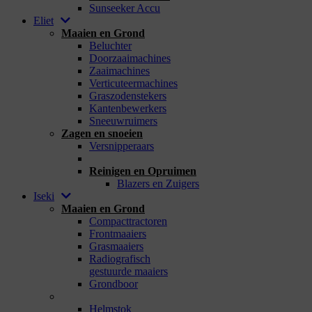
Sunseeker Accu
Eliet
Maaien en Grond
Beluchter
Doorzaaimachines
Zaaimachines
Verticuteermachines
Graszodenstekers
Kantenbewerkers
Sneeuwruimers
Zagen en snoeien
Versnipperaars
_
Reinigen en Opruimen
Blazers en Zuigers
Iseki
Maaien en Grond
Compacttractoren
Frontmaaiers
Grasmaaiers
Radiografisch
gestuurde maaiers
Grondboor
_
Helmstok