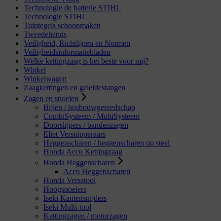
Technologie de batterie STIHL
Technologie STIHL
Tuintegels schoonmaken
Tweedehands
Veiligheid, Richtlijnen en Normen
Veiligheidsinformatiebladen
Welke kettingzaag is het beste voor mij?
Winkel
Winkelwagen
Zaagkettingen en geleidestangen
Zagen en snoeien
Bijlen / bosbouwgereedschap
CombiSysteem / MultiSysteem
Doorslijpers / bandenzagen
Eliet Versnipperaars
Heggenscharen / heggenscharen op steel
Honda Accu Kettingzaag
Honda Heggenscharen
Accu Heggenscharen
Honda Versatool
Hoogsnoeiers
Iseki Kantensnijders
Iseki Multi-tool
Kettingzagen / motorzagen