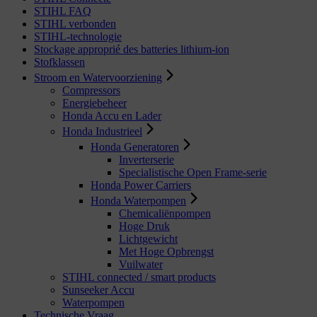
STIHL FAQ
STIHL verbonden
STIHL-technologie
Stockage approprié des batteries lithium-ion
Stofklassen
Stroom en Watervoorziening
Compressors
Energiebeheer
Honda Accu en Lader
Honda Industrieel
Honda Generatoren
Inverterserie
Specialistische Open Frame-serie
Honda Power Carriers
Honda Waterpompen
Chemicaliënpompen
Hoge Druk
Lichtgewicht
Met Hoge Opbrengst
Vuilwater
STIHL connected / smart products
Sunseeker Accu
Waterpompen
Technische Vraag