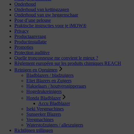
Onderhoud
Onderhoud van kettingzagen
Onderhoud van uw heggenschaar
Pose d’une pelouse
Praktische instructies voor je iMOW®
Privacy
Productaanvraag
Productinstallatie
Promoties
Protection auditive
Quelle tronçonneuse me convient le mieux ?
Règlement européen sur les produits chimiques REACH
Reinigen en Opruimen
Bladblazers / bladzuigers
Eliet Blazers en Zuigers
Hakselaars / houtversnipperaars
Hogedrukreinigers
Honda Bladblazer
Accu Bladblazer
Iseki Veegmachines
Sunseeker Blazers
Veegmachines
Waterstofzuigers / alleszuigers
Richtlijnen trillingen