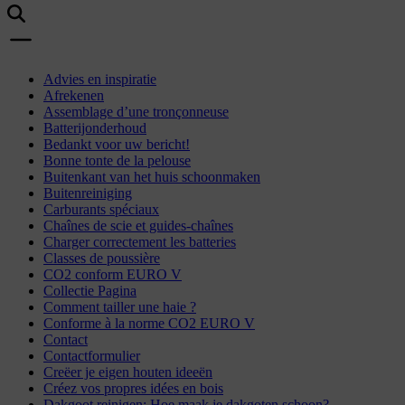
Advies en inspiratie
Afrekenen
Assemblage d’une tronçonneuse
Batterijonderhoud
Bedankt voor uw bericht!
Bonne tonte de la pelouse
Buitenkant van het huis schoonmaken
Buitenreiniging
Carburants spéciaux
Chaînes de scie et guides-chaînes
Charger correctement les batteries
Classes de poussière
CO2 conform EURO V
Collectie Pagina
Comment tailler une haie ?
Conforme à la norme CO2 EURO V
Contact
Contactformulier
Creëer je eigen houten ideeën
Créez vos propres idées en bois
Dakgoot reinigen: Hoe maak je dakgoten schoon?