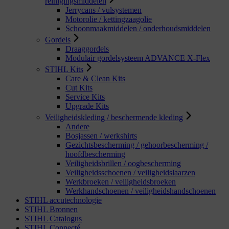
reinigingsmiddelen
Jerrycans / vulsystemen
Motorolie / kettingzaagolie
Schoonmaakmiddelen / onderhoudsmiddelen
Gordels
Draaggordels
Modulair gordelsysteem ADVANCE X-Flex
STIHL Kits
Care & Clean Kits
Cut Kits
Service Kits
Upgrade Kits
Veiligheidskleding / beschermende kleding
Andere
Bosjassen / werkshirts
Gezichtsbescherming / gehoorbescherming /
hoofdbescherming
Veiligheidsbrillen / oogbescherming
Veiligheidsschoenen / veiligheidslaarzen
Werkbroeken / veiligheidsbroeken
Werkhandschoenen / veiligheidshandschoenen
STIHL accutechnologie
STIHL Bronnen
STIHL Catalogus
STIHL Connecté