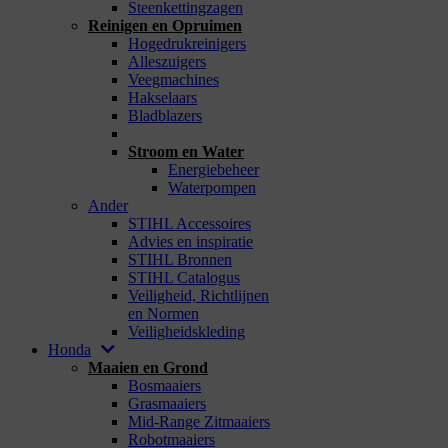
Steenkettingzagen
Reinigen en Opruimen
Hogedrukreinigers
Alleszuigers
Veegmachines
Hakselaars
Bladblazers
_
Stroom en Water
Energiebeheer
Waterpompen
Ander
STIHL Accessoires
Advies en inspiratie
STIHL Bronnen
STIHL Catalogus
Veiligheid, Richtlijnen
en Normen
Veiligheidskleding
Honda
Maaien en Grond
Bosmaaiers
Grasmaaiers
Mid-Range Zitmaaiers
Robotmaaiers