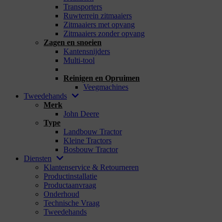
Transporters
Ruwterrein zitmaaiers
Zitmaaiers met opvang
Zitmaaiers zonder opvang
Zagen en snoeien
Kantensnijders
Multi-tool
_
Reinigen en Opruimen
Veegmachines
Tweedehands
Merk
John Deere
Type
Landbouw Tractor
Kleine Tractors
Bosbouw Tractor
Diensten
Klantenservice & Retourneren
Productinstallatie
Productaanvraag
Onderhoud
Technische Vraag
Tweedehands