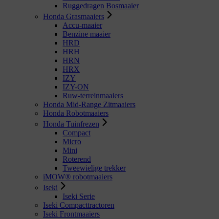
Ruggedragen Bosmaaier
Honda Grasmaaiers
Accu-maaier
Benzine maaier
HRD
HRH
HRN
HRX
IZY
IZY-ON
Ruw-terreinmaaiers
Honda Mid-Range Zitmaaiers
Honda Robotmaaiers
Honda Tuinfrezen
Compact
Micro
Mini
Roterend
Tweewielige trekker
iMOW® robotmaaiers
Iseki
Iseki Serie
Iseki Compacttractoren
Iseki Frontmaaiers