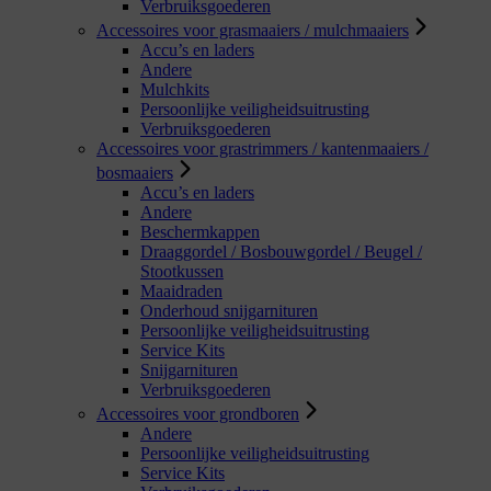
Verbruiksgoederen
Accessoires voor grasmaaiers / mulchmaaiers
Accu’s en laders
Andere
Mulchkits
Persoonlijke veiligheidsuitrusting
Verbruiksgoederen
Accessoires voor grastrimmers / kantenmaaiers /
bosmaaiers
Accu’s en laders
Andere
Beschermkappen
Draaggordel / Bosbouwgordel / Beugel /
Stootkussen
Maaidraden
Onderhoud snijgarnituren
Persoonlijke veiligheidsuitrusting
Service Kits
Snijgarnituren
Verbruiksgoederen
Accessoires voor grondboren
Andere
Persoonlijke veiligheidsuitrusting
Service Kits