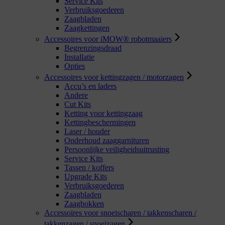
Service Kits
Verbruiksgoederen
Zaagbladen
Zaagkettingen
Accessoires voor iMOW® robotmaaiers
Begrenzingsdraad
Installatie
Opties
Accessoires voor kettingzagen / motorzagen
Accu’s en laders
Andere
Cut Kits
Ketting voor kettingzaag
Kettingbeschermingen
Laser / houder
Onderhoud zaaggarnituren
Persoonlijke veiligheidsuitrusting
Service Kits
Tassen / koffers
Upgrade Kits
Verbruiksgoederen
Zaagbladen
Zaagbokken
Accessoires voor snoeischaren / takkenscharen /
takkenzagen / snoeizagen