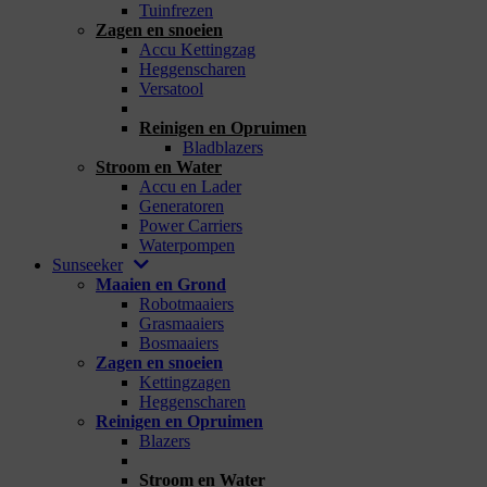
Tuinfrezen
Zagen en snoeien
Accu Kettingzag
Heggenscharen
Versatool
_
Reinigen en Opruimen
Bladblazers
Stroom en Water
Accu en Lader
Generatoren
Power Carriers
Waterpompen
Sunseeker
Maaien en Grond
Robotmaaiers
Grasmaaiers
Bosmaaiers
Zagen en snoeien
Kettingzagen
Heggenscharen
Reinigen en Opruimen
Blazers
_
Stroom en Water