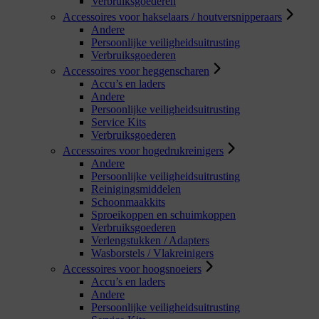
Verbruiksgoederen
Accessoires voor hakselaars / houtversnipperaars
Andere
Persoonlijke veiligheidsuitrusting
Verbruiksgoederen
Accessoires voor heggenscharen
Accu’s en laders
Andere
Persoonlijke veiligheidsuitrusting
Service Kits
Verbruiksgoederen
Accessoires voor hogedrukreinigers
Andere
Persoonlijke veiligheidsuitrusting
Reinigingsmiddelen
Schoonmaakkits
Sproeikoppen en schuimkoppen
Verbruiksgoederen
Verlengstukken / Adapters
Wasborstels / Vlakreinigers
Accessoires voor hoogsnoeiers
Accu’s en laders
Andere
Persoonlijke veiligheidsuitrusting