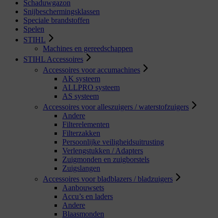
Schaduwgazon
Snijbeschermingsklassen
Speciale brandstoffen
Spelen
STIHL
Machines en gereedschappen
STIHL Accessoires
Accessoires voor accumachines
AK systeem
ALLPRO systeem
AS systeem
Accessoires voor alleszuigers / waterstofzuigers
Andere
Filterelementen
Filterzakken
Persoonlijke veiligheidsuitrusting
Verlengstukken / Adapters
Zuigmonden en zuigborstels
Zuigslangen
Accessoires voor bladblazers / bladzuigers
Aanbouwsets
Accu’s en laders
Andere
Blaasmonden