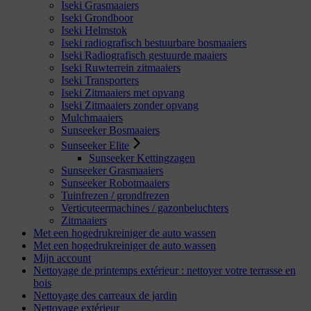
Iseki Grasmaaiers
Iseki Grondboor
Iseki Helmstok
Iseki radiografisch bestuurbare bosmaaiers
Iseki Radiografisch gestuurde maaiers
Iseki Ruwterrein zitmaaiers
Iseki Transporters
Iseki Zitmaaiers met opvang
Iseki Zitmaaiers zonder opvang
Mulchmaaiers
Sunseeker Bosmaaiers
Sunseeker Elite
Sunseeker Kettingzagen
Sunseeker Grasmaaiers
Sunseeker Robotmaaiers
Tuinfrezen / grondfrezen
Verticuteermachines / gazonbeluchters
Zitmaaiers
Met een hogedrukreiniger de auto wassen
Met een hogedrukreiniger de auto wassen
Mijn account
Nettoyage de printemps extérieur : nettoyer votre terrasse en
bois
Nettoyage des carreaux de jardin
Nettoyage extérieur