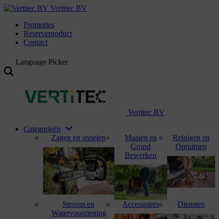
Vertitec BV
Promoties
Reserveproduct
Contact
Language Picker
Vertitec BV
Categorieën
Zagen en snoeien
Maaien en
Reinigen en
Grond
Opruimen
Bewerken
Stroom en
Accessoires
Diensten
Watervoorziening