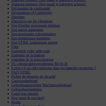
Dakgoot reinigen: Hoe maak je dakgoten schoon?
Déclaration de conformité
Declarations of Conformity
Diensten
Directives sur les vibrations
Een Engelse gazonrand afsteken
Een gazon aanleggen
Een grasmaaier schoonmaken
Een kettingzaag monteren
Een STIHL kettingzaag starten
Eliet
Entretenir votre taille-haie
Entretien de la batterie
Entretien de la tronçonneuse
EU-chemicaliënverordening REACH
Existe-t-il un effet mémoire dans les batteries modernes ?
FAQ STIHL
Fiches de données de sécurité
Gazononderhoud
Gebruiksaanwijzing Machineonderhoud
Gehoorbescherming
Goed gras maaien
Hoe snoei ik een heg?
Home