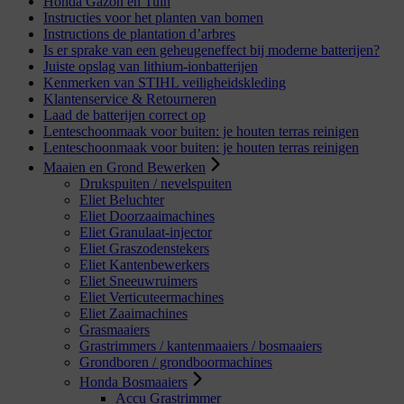
Honda Gazon en Tuin
Instructies voor het planten van bomen
Instructions de plantation d’arbres
Is er sprake van een geheugeneffect bij moderne batterijen?
Juiste opslag van lithium-ionbatterijen
Kenmerken van STIHL veiligheidskleding
Klantenservice & Retourneren
Laad de batterijen correct op
Lenteschoonmaak voor buiten: je houten terras reinigen
Lenteschoonmaak voor buiten: je houten terras reinigen
Maaien en Grond Bewerken
Drukspuiten / nevelspuiten
Eliet Beluchter
Eliet Doorzaaimachines
Eliet Granulaat-injector
Eliet Graszodenstekers
Eliet Kantenbewerkers
Eliet Sneeuwruimers
Eliet Verticuteermachines
Eliet Zaaimachines
Grasmaaiers
Grastrimmers / kantenmaaiers / bosmaaiers
Grondboren / grondboormachines
Honda Bosmaaiers
Accu Grastrimmer