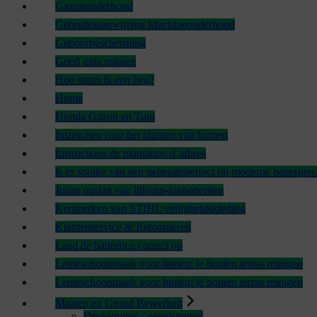
Gazononderhoud
Gebruiksaanwijzing Machineonderhoud
Gehoorbescherming
Goed gras maaien
Hoe snoei ik een heg?
Home
Honda Gazon en Tuin
Instructies voor het planten van bomen
Instructions de plantation d’arbres
Is er sprake van een geheugeneffect bij moderne batterijen
Juiste opslag van lithium-ionbatterijen
Kenmerken van STIHL veiligheidskleding
Klantenservice & Retourneren
Laad de batterijen correct op
Lenteschoonmaak voor buiten: je houten terras reinigen
Lenteschoonmaak voor buiten: je houten terras reinigen
Maaien en Grond Bewerken
Drukspuiten / nevelspuiten