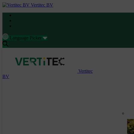
Vertitec BV
Language Picker
Vertitec
BV