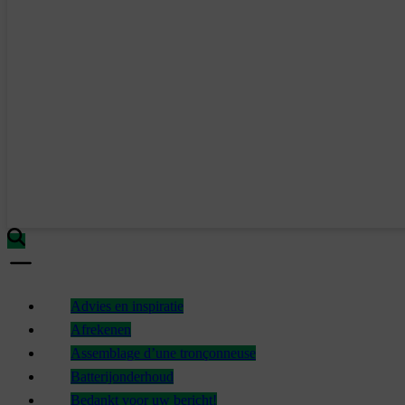
Advies en inspiratie
Afrekenen
Assemblage d’une tronçonneuse
Batterijonderhoud
Bedankt voor uw bericht!