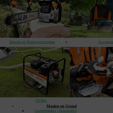
Stroom en Watervoorziening
Accessoi
STIHL
Maaien en Grond
Grastrimmers / bosmaaiers