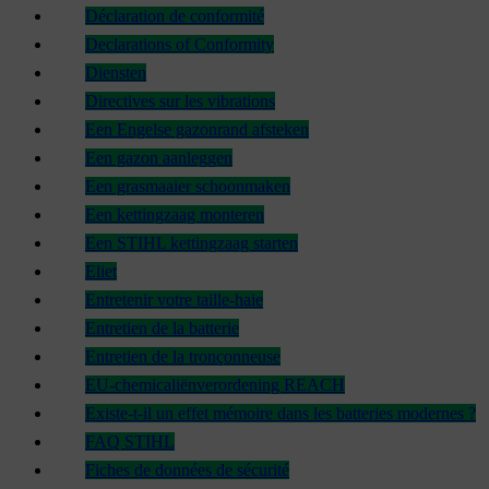
Déclaration de conformité
Declarations of Conformity
Diensten
Directives sur les vibrations
Een Engelse gazonrand afsteken
Een gazon aanleggen
Een grasmaaier schoonmaken
Een kettingzaag monteren
Een STIHL kettingzaag starten
Eliet
Entretenir votre taille-haie
Entretien de la batterie
Entretien de la tronçonneuse
EU-chemicaliënverordening REACH
Existe-t-il un effet mémoire dans les batteries modernes ?
FAQ STIHL
Fiches de données de sécurité