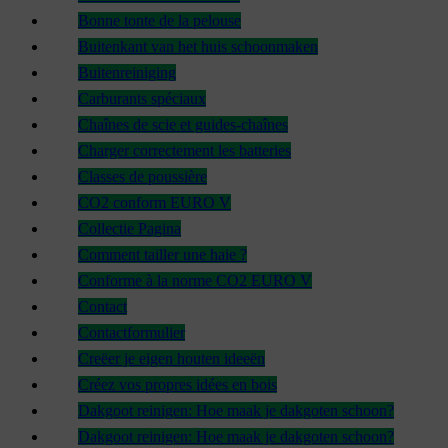
Bonne tonte de la pelouse
Buitenkant van het huis schoonmaken
Buitenreiniging
Carburants spéciaux
Chaînes de scie et guides-chaînes
Charger correctement les batteries
Classes de poussière
CO2 conform EURO V
Collectie Pagina
Comment tailler une haie ?
Conforme à la norme CO2 EURO V
Contact
Contactformulier
Creëer je eigen houten ideeën
Créez vos propres idées en bois
Dakgoot reinigen: Hoe maak je dakgoten schoon?
Dakgoot reinigen: Hoe maak je dakgoten schoon?