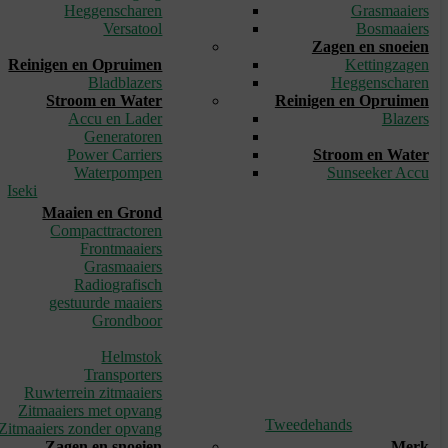
Heggenscharen
Grasmaaiers
Versatool
Bosmaaiers
_
Zagen en snoeien
Reinigen en Opruimen
Kettingzagen
Bladblazers
Heggenscharen
Stroom en Water
Reinigen en Opruimen
Accu en Lader
Blazers
Generatoren
_
Power Carriers
Stroom en Water
Waterpompen
Sunseeker Accu
Iseki
Maaien en Grond
Compacttractoren
Frontmaaiers
Grasmaaiers
Radiografisch
gestuurde maaiers
Grondboor
_
Helmstok
Transporters
Ruwterrein zitmaaiers
Zitmaaiers met opvang
Tweedehands
Zitmaaiers zonder opvang
Zagen en snoeien
Merk