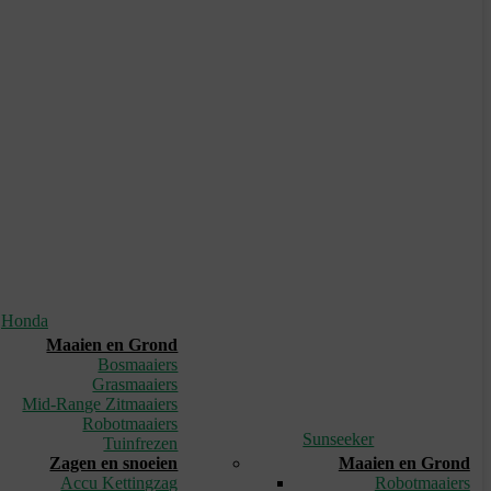
Honda
Maaien en Grond
Bosmaaiers
Grasmaaiers
Mid-Range Zitmaaiers
Robotmaaiers
Sunseeker
Tuinfrezen
Zagen en snoeien
Maaien en Grond
Accu Kettingzag
Robotmaaiers