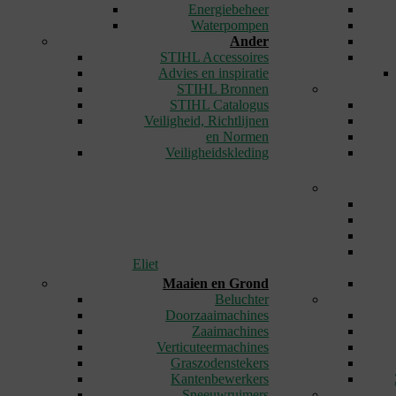
Energiebeheer
Waterpompen
Ander
STIHL Accessoires
Advies en inspiratie
STIHL Bronnen
STIHL Catalogus
Veiligheid, Richtlijnen
en Normen
Veiligheidskleding
Eliet
Maaien en Grond
Beluchter
Doorzaaimachines
Zaaimachines
Verticuteermachines
Graszodenstekers
Kantenbewerkers
Sneeuwruimers