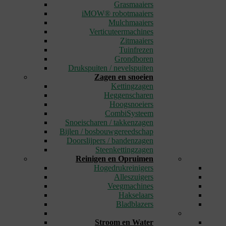
Grasmaaiers
iMOW® robotmaaiers
Mulchmaaiers
Verticuteermachines
Zitmaaiers
Tuinfrezen
Grondboren
Drukspuiten / nevelspuiten
Zagen en snoeien
Kettingzagen
Heggenscharen
Hoogsnoeiers
CombiSysteem
Snoeischaren / takkenzagen
Bijlen / bosbouwgereedschap
Doorslijpers / bandenzagen
Steenkettingzagen
Reinigen en Opruimen
Hogedrukreinigers
Alleszuigers
Veegmachines
Hakselaars
Bladblazers
_
Stroom en Water