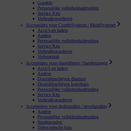
Gordels
Persoonlijke veiligheidsuitrusting
Service Kits
Verbruiksgoederen
Accessoires voor CombiSysteem / MultiSysteem
Accu’s en laders
Andere
Persoonlijke veiligheidsuitrusting
Service Kits
Verbruiksgoederen
Verlengstuk
Accessoires voor doorslijpers / bandenzagen
Accu’s en laders
Andere
Doorslijpschijven diamant
Doorslijpschijven kunsthars
Persoonlijke veiligheidsuitrusting
Service Kits
Verbruiksgoederen
Accessoires voor drukspuiten / nevelspuiten
Andere
Persoonlijke veiligheidsuitrusting
Spuitmonden
Telescopische buis