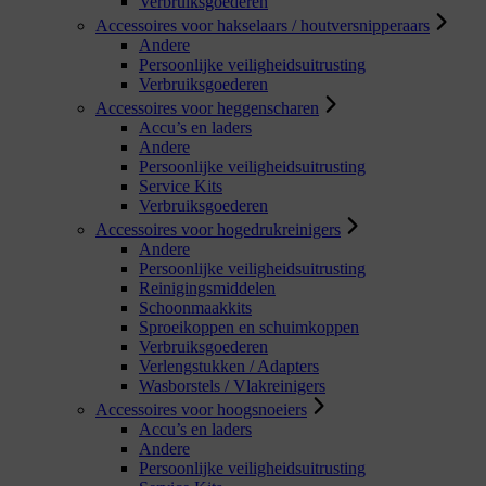
Verbruiksgoederen
Accessoires voor hakselaars / houtversnipperaars
Andere
Persoonlijke veiligheidsuitrusting
Verbruiksgoederen
Accessoires voor heggenscharen
Accu’s en laders
Andere
Persoonlijke veiligheidsuitrusting
Service Kits
Verbruiksgoederen
Accessoires voor hogedrukreinigers
Andere
Persoonlijke veiligheidsuitrusting
Reinigingsmiddelen
Schoonmaakkits
Sproeikoppen en schuimkoppen
Verbruiksgoederen
Verlengstukken / Adapters
Wasborstels / Vlakreinigers
Accessoires voor hoogsnoeiers
Accu’s en laders
Andere
Persoonlijke veiligheidsuitrusting