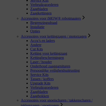
Service Kits
Verbruiksgoederen
Zaagbladen
Zaagkettingen
Accessoires voor iMOW® robotmaaiers
Begrenzingsdraad
Installatie
Opties
Accessoires voor kettingzagen / motorzagen
Accu’s en laders
Andere
Cut Kits
Ketting voor kettingzaag
Kettingbeschermingen
Laser / houder
Onderhoud zaaggarnituren
Persoonlijke veiligheidsuitrusting
Service Kits
Tassen / koffers
Upgrade Kits
Verbruiksgoederen
Zaagbladen
Zaagbokken
Accessoires voor snoeischaren / takkenscharen /
takkenzagen / snoeizagen