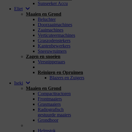
Sunseeker Accu
Eliet
Maaien en Grond
Beluchter
Doorzaaimachines
Zaaimachines
Verticuteermachines
Graszodenstekers
Kantenbewerkers
Sneeuwruimers
Zagen en snoeien
Versnipperaars
_
Reinigen en Opruimen
Blazers en Zuigers
Iseki
Maaien en Grond
Compacttractoren
Frontmaaiers
Grasmaaiers
Radiografisch
gestuurde maaiers
Grondboor
_
Helmstok