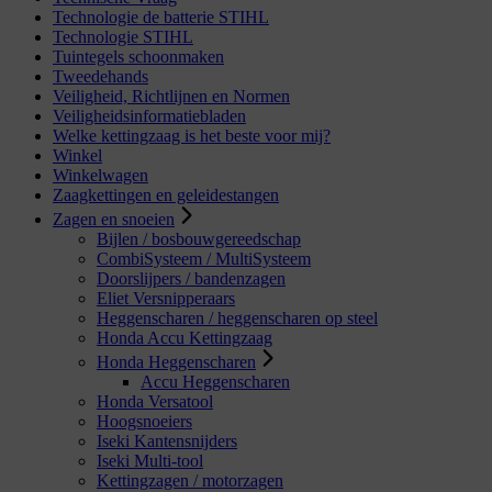
Technologie de batterie STIHL
Technologie STIHL
Tuintegels schoonmaken
Tweedehands
Veiligheid, Richtlijnen en Normen
Veiligheidsinformatiebladen
Welke kettingzaag is het beste voor mij?
Winkel
Winkelwagen
Zaagkettingen en geleidestangen
Zagen en snoeien
Bijlen / bosbouwgereedschap
CombiSysteem / MultiSysteem
Doorslijpers / bandenzagen
Eliet Versnipperaars
Heggenscharen / heggenscharen op steel
Honda Accu Kettingzaag
Honda Heggenscharen
Accu Heggenscharen
Honda Versatool
Hoogsnoeiers
Iseki Kantensnijders
Iseki Multi-tool
Kettingzagen / motorzagen