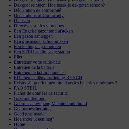
Dakgoot reinigen: Hoe maak je dakgoten schoon?
Déclaration de conformité
Declarations of Conformity
Diensten
Directives sur les vibrations
Een Engelse gazonrand afsteken
Een gazon aanleggen
Een grasmaaier schoonmaken
Een kettingzaag monteren
Een STIHL kettingzaag starten
Eliet
Entretenir votre taille-haie
Entretien de la batterie
Entretien de la tronçonneuse
EU-chemicaliënverordening REACH
Existe-t-il un effet mémoire dans les batteries modernes ?
FAQ STIHL
Fiches de données de sécurité
Gazononderhoud
Gebruiksaanwijzing Machineonderhoud
Gehoorbescherming
Goed gras maaien
Hoe snoei ik een heg?
Home