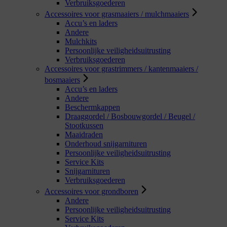
Verbruiksgoederen
Accessoires voor grasmaaiers / mulchmaaiers
Accu’s en laders
Andere
Mulchkits
Persoonlijke veiligheidsuitrusting
Verbruiksgoederen
Accessoires voor grastrimmers / kantenmaaiers /
bosmaaiers
Accu’s en laders
Andere
Beschermkappen
Draaggordel / Bosbouwgordel / Beugel /
Stootkussen
Maaidraden
Onderhoud snijgarnituren
Persoonlijke veiligheidsuitrusting
Service Kits
Snijgarnituren
Verbruiksgoederen
Accessoires voor grondboren
Andere
Persoonlijke veiligheidsuitrusting
Service Kits