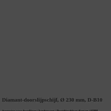
Diamant-doorslijpschijf, Ø 230 mm, D-B10
Accessoires voor doorslijpers / bandenzagen / Doorslijpschijven diamant / STIHL