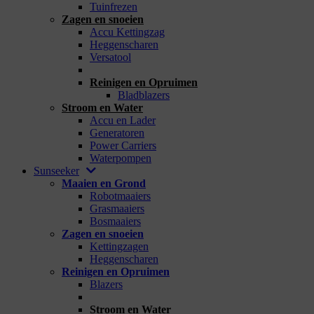
Tuinfrezen
Zagen en snoeien
Accu Kettingzag
Heggenscharen
Versatool
_
Reinigen en Opruimen
Bladblazers
Stroom en Water
Accu en Lader
Generatoren
Power Carriers
Waterpompen
Sunseeker
Maaien en Grond
Robotmaaiers
Grasmaaiers
Bosmaaiers
Zagen en snoeien
Kettingzagen
Heggenscharen
Reinigen en Opruimen
Blazers
_
Stroom en Water