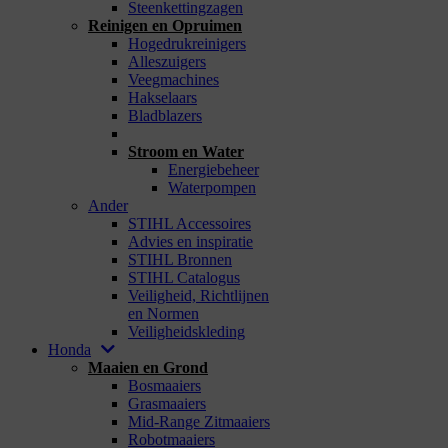
Steenkettingzagen
Reinigen en Opruimen
Hogedrukreinigers
Alleszuigers
Veegmachines
Hakselaars
Bladblazers
_
Stroom en Water
Energiebeheer
Waterpompen
Ander
STIHL Accessoires
Advies en inspiratie
STIHL Bronnen
STIHL Catalogus
Veiligheid, Richtlijnen
en Normen
Veiligheidskleding
Honda
Maaien en Grond
Bosmaaiers
Grasmaaiers
Mid-Range Zitmaaiers
Robotmaaiers