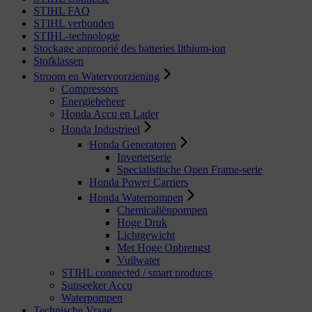
STIHL FAQ
STIHL verbonden
STIHL-technologie
Stockage approprié des batteries lithium-ion
Stofklassen
Stroom en Watervoorziening
Compressors
Energiebeheer
Honda Accu en Lader
Honda Industrieel
Honda Generatoren
Inverterserie
Specialistische Open Frame-serie
Honda Power Carriers
Honda Waterpompen
Chemicaliënpompen
Hoge Druk
Lichtgewicht
Met Hoge Opbrengst
Vuilwater
STIHL connected / smart products
Sunseeker Accu
Waterpompen
Technische Vraag