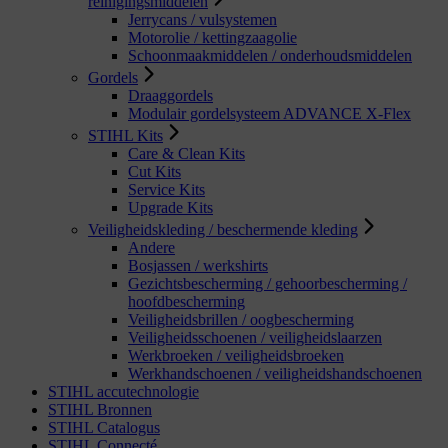
reinigingsmiddelen
Jerrycans / vulsystemen
Motorolie / kettingzaagolie
Schoonmaakmiddelen / onderhoudsmiddelen
Gordels
Draaggordels
Modulair gordelsysteem ADVANCE X-Flex
STIHL Kits
Care & Clean Kits
Cut Kits
Service Kits
Upgrade Kits
Veiligheidskleding / beschermende kleding
Andere
Bosjassen / werkshirts
Gezichtsbescherming / gehoorbescherming /
hoofdbescherming
Veiligheidsbrillen / oogbescherming
Veiligheidsschoenen / veiligheidslaarzen
Werkbroeken / veiligheidsbroeken
Werkhandschoenen / veiligheidshandschoenen
STIHL accutechnologie
STIHL Bronnen
STIHL Catalogus
STIHL Connecté