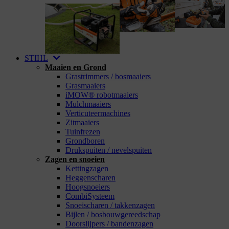
STIHL
Maaien en Grond
Grastrimmers / bosmaaiers
Grasmaaiers
iMOW® robotmaaiers
Mulchmaaiers
Verticuteermachines
Zitmaaiers
Tuinfrezen
Grondboren
Drukspuiten / nevelspuiten
Zagen en snoeien
Kettingzagen
Heggenscharen
Hoogsnoeiers
CombiSysteem
Snoeischaren / takkenzagen
Bijlen / bosbouwgereedschap
Doorslijpers / bandenzagen