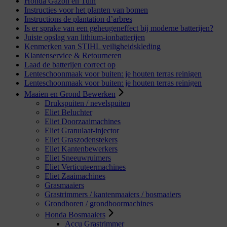
Honda Gazon en Tuin
Instructies voor het planten van bomen
Instructions de plantation d’arbres
Is er sprake van een geheugeneffect bij moderne batterijen?
Juiste opslag van lithium-ionbatterijen
Kenmerken van STIHL veiligheidskleding
Klantenservice & Retourneren
Laad de batterijen correct op
Lenteschoonmaak voor buiten: je houten terras reinigen
Lenteschoonmaak voor buiten: je houten terras reinigen
Maaien en Grond Bewerken
Drukspuiten / nevelspuiten
Eliet Beluchter
Eliet Doorzaaimachines
Eliet Granulaat-injector
Eliet Graszodenstekers
Eliet Kantenbewerkers
Eliet Sneeuwruimers
Eliet Verticuteermachines
Eliet Zaaimachines
Grasmaaiers
Grastrimmers / kantenmaaiers / bosmaaiers
Grondboren / grondboormachines
Honda Bosmaaiers
Accu Grastrimmer