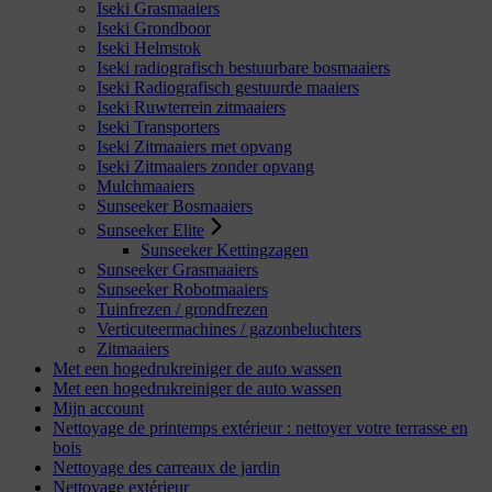
Iseki Grasmaaiers
Iseki Grondboor
Iseki Helmstok
Iseki radiografisch bestuurbare bosmaaiers
Iseki Radiografisch gestuurde maaiers
Iseki Ruwterrein zitmaaiers
Iseki Transporters
Iseki Zitmaaiers met opvang
Iseki Zitmaaiers zonder opvang
Mulchmaaiers
Sunseeker Bosmaaiers
Sunseeker Elite
Sunseeker Kettingzagen
Sunseeker Grasmaaiers
Sunseeker Robotmaaiers
Tuinfrezen / grondfrezen
Verticuteermachines / gazonbeluchters
Zitmaaiers
Met een hogedrukreiniger de auto wassen
Met een hogedrukreiniger de auto wassen
Mijn account
Nettoyage de printemps extérieur : nettoyer votre terrasse en
bois
Nettoyage des carreaux de jardin
Nettoyage extérieur