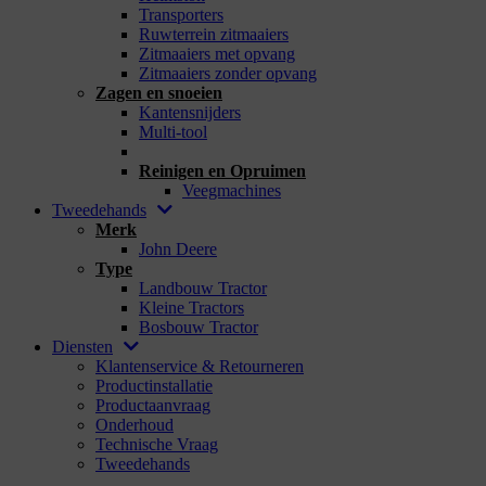
Transporters
Ruwterrein zitmaaiers
Zitmaaiers met opvang
Zitmaaiers zonder opvang
Zagen en snoeien
Kantensnijders
Multi-tool
_
Reinigen en Opruimen
Veegmachines
Tweedehands
Merk
John Deere
Type
Landbouw Tractor
Kleine Tractors
Bosbouw Tractor
Diensten
Klantenservice & Retourneren
Productinstallatie
Productaanvraag
Onderhoud
Technische Vraag
Tweedehands