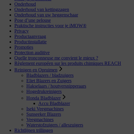
Onderhoud
Onderhoud van kettingzagen
Onderhoud van uw heggenschaar
Pose d’une pelouse
Praktische instructies voor je iMOW®
Privacy
Productaanvraag
Productinstallatie
Promoties
Protection auditive
Quelle tronçonneuse me convient le mieux ?
Règlement européen sur les produits chimiques REACH
Reinigen en Opruimen
Bladblazers / bladzuigers
Eliet Blazers en Zuigers
Hakselaars / houtversnipperaars
Hogedrukreinigers
Honda Bladblazer
Accu Bladblazer
Iseki Veegmachines
Sunseeker Blazers
Veegmachines
Waterstofzuigers / alleszuigers
Richtlijnen trillingen