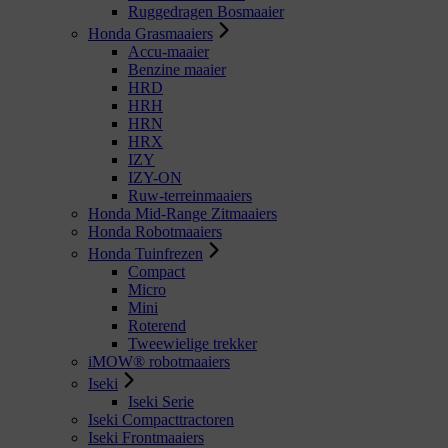
Ruggedragen Bosmaaier
Honda Grasmaaiers
Accu-maaier
Benzine maaier
HRD
HRH
HRN
HRX
IZY
IZY-ON
Ruw-terreinmaaiers
Honda Mid-Range Zitmaaiers
Honda Robotmaaiers
Honda Tuinfrezen
Compact
Micro
Mini
Roterend
Tweewielige trekker
iMOW® robotmaaiers
Iseki
Iseki Serie
Iseki Compacttractoren
Iseki Frontmaaiers