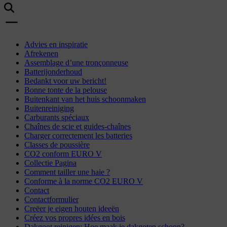
Advies en inspiratie
Afrekenen
Assemblage d’une tronçonneuse
Batterijonderhoud
Bedankt voor uw bericht!
Bonne tonte de la pelouse
Buitenkant van het huis schoonmaken
Buitenreiniging
Carburants spéciaux
Chaînes de scie et guides-chaînes
Charger correctement les batteries
Classes de poussière
CO2 conform EURO V
Collectie Pagina
Comment tailler une haie ?
Conforme à la norme CO2 EURO V
Contact
Contactformulier
Creëer je eigen houten ideeën
Créez vos propres idées en bois
Dakgoot reinigen: Hoe maak je dakgoten schoon?