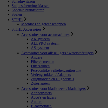
Schaduwgazon
Snijbeschermingsklassen
Speciale brandstoffen
Spelen
STIHL
Machines en gereedschappen
STIHL Accessoires
Accessoires voor accumachines
AK systeem
ALLPRO systeem
AS systeem
Accessoires voor alleszuigers / waterstofzuigers
Andere
Filterelementen
Filterzakken
Persoonlijke veiligheidsuitrusting
Verlengstukken / Adapters
Zuigmonden en zuigborstels
Zuigslangen
Accessoires voor bladblazers / bladzuigers
Aanbouwsets
Accu’s en laders
Andere
Blaasmonden