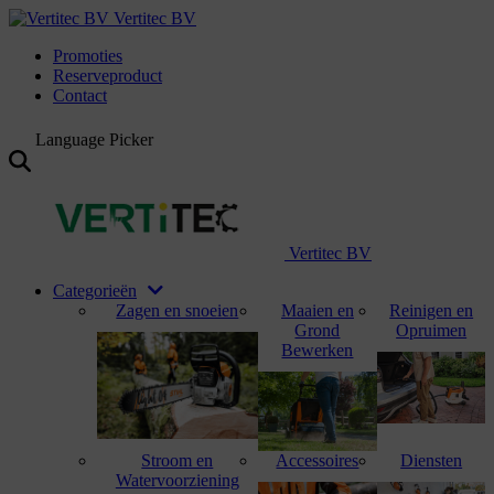
Vertitec BV
Promoties
Reserveproduct
Contact
Language Picker
Vertitec BV
Categorieën
Zagen en snoeien
Maaien en
Reinigen en
Grond
Opruimen
Bewerken
Stroom en
Accessoires
Diensten
Watervoorziening