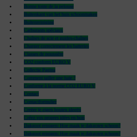
Bonne tonte de la pelouse
Buitenkant van het huis schoonmaken
Buitenreiniging
Carburants spéciaux
Chaînes de scie et guides-chaînes
Charger correctement les batteries
Classes de poussière
CO2 conform EURO V
Collectie Pagina
Comment tailler une haie ?
Conforme à la norme CO2 EURO V
Contact
Contactformulier
Creëer je eigen houten ideeën
Créez vos propres idées en bois
Dakgoot reinigen: Hoe maak je dakgoten schoon?
Dakgoot reinigen: Hoe maak je dakgoten schoon?