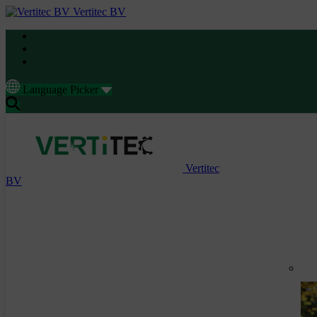
Vertitec BV
Language Picker
Vertitec
BV