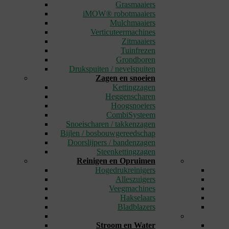
Grasmaaiers
iMOW® robotmaaiers
Mulchmaaiers
Verticuteermachines
Zitmaaiers
Tuinfrezen
Grondboren
Drukspuiten / nevelspuiten
Zagen en snoeien
Kettingzagen
Heggenscharen
Hoogsnoeiers
CombiSysteem
Snoeischaren / takkenzagen
Bijlen / bosbouwgereedschap
Doorslijpers / bandenzagen
Steenkettingzagen
Reinigen en Opruimen
Hogedrukreinigers
Alleszuigers
Veegmachines
Hakselaars
Bladblazers
_
Stroom en Water