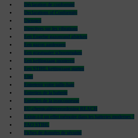
Déclaration de conformité
Declarations of Conformity
Diensten
Directives sur les vibrations
Een Engelse gazonrand afsteken
Een gazon aanleggen
Een grasmaaier schoonmaken
Een kettingzaag monteren
Een STIHL kettingzaag starten
Eliet
Entretenir votre taille-haie
Entretien de la batterie
Entretien de la tronçonneuse
EU-chemicaliënverordening REACH
Existe-t-il un effet mémoire dans les batteries modernes ?
FAQ STIHL
Fiches de données de sécurité