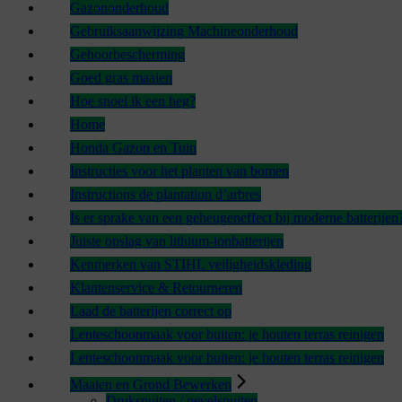
Gazononderhoud
Gebruiksaanwijzing Machineonderhoud
Gehoorbescherming
Goed gras maaien
Hoe snoei ik een heg?
Home
Honda Gazon en Tuin
Instructies voor het planten van bomen
Instructions de plantation d’arbres
Is er sprake van een geheugeneffect bij moderne batterijen
Juiste opslag van lithium-ionbatterijen
Kenmerken van STIHL veiligheidskleding
Klantenservice & Retourneren
Laad de batterijen correct op
Lenteschoonmaak voor buiten: je houten terras reinigen
Lenteschoonmaak voor buiten: je houten terras reinigen
Maaien en Grond Bewerken
Drukspuiten / nevelspuiten