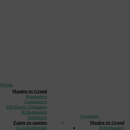
Honda
Maaien en Grond
Bosmaaiers
Grasmaaiers
Mid-Range Zitmaaiers
Robotmaaiers
Sunseeker
Tuinfrezen
Zagen en snoeien
Maaien en Grond
Accu Kettingzag
Robotmaaiers