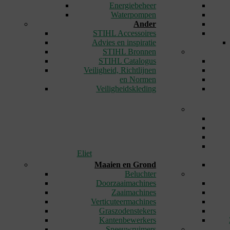
Energiebeheer
Waterpompen
Ander
STIHL Accessoires
Advies en inspiratie
STIHL Bronnen
STIHL Catalogus
Veiligheid, Richtlijnen
en Normen
Veiligheidskleding
Eliet
Maaien en Grond
Beluchter
Doorzaaimachines
Zaaimachines
Verticuteermachines
Graszodenstekers
Kantenbewerkers
Sneeuwruimers