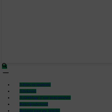
Advies en inspiratie
Afrekenen
Assemblage d’une tronçonneuse
Batterijonderhoud
Bedankt voor uw bericht!