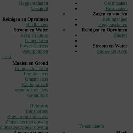
Heggenscharen
Grasmaaiers
Versatool
Bosmaaiers
_
Zagen en snoeien
Reinigen en Opruimen
Kettingzagen
Bladblazers
Heggenscharen
Stroom en Water
Reinigen en Opruimen
Accu en Lader
Blazers
Generatoren
_
Power Carriers
Stroom en Water
Waterpompen
Sunseeker Accu
Iseki
Maaien en Grond
Compacttractoren
Frontmaaiers
Grasmaaiers
Radiografisch
gestuurde maaiers
Grondboor
_
Helmstok
Transporters
Ruwterrein zitmaaiers
Zitmaaiers met opvang
Tweedehands
Zitmaaiers zonder opvang
Zagen en snoeien
Merk