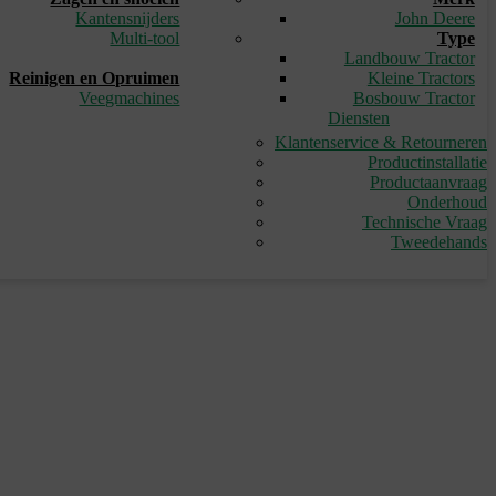
Kantensnijders
John Deere
Multi-tool
Type
_
Landbouw Tractor
Reinigen en Opruimen
Kleine Tractors
Veegmachines
Bosbouw Tractor
Diensten
Klantenservice & Retourneren
Productinstallatie
Productaanvraag
Onderhoud
Technische Vraag
Tweedehands