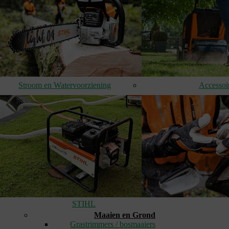
Stroom en Watervoorziening
Accessoi
STIHL
Maaien en Grond
Grastrimmers / bosmaaiers