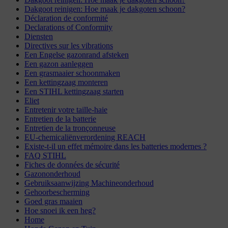
Dakgoot reinigen: Hoe maak je dakgoten schoon?
Déclaration de conformité
Declarations of Conformity
Diensten
Directives sur les vibrations
Een Engelse gazonrand afsteken
Een gazon aanleggen
Een grasmaaier schoonmaken
Een kettingzaag monteren
Een STIHL kettingzaag starten
Eliet
Entretenir votre taille-haie
Entretien de la batterie
Entretien de la tronçonneuse
EU-chemicaliënverordening REACH
Existe-t-il un effet mémoire dans les batteries modernes ?
FAQ STIHL
Fiches de données de sécurité
Gazononderhoud
Gebruiksaanwijzing Machineonderhoud
Gehoorbescherming
Goed gras maaien
Hoe snoei ik een heg?
Home