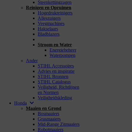
Steenkettingzagen
Reinigen en Opruimen
Hogedrukreinigers
Alleszuigers
Veegmachines
Hakselaars
Bladblazers
_
Stroom en Water
Energiebeheer
Waterpompen
Ander
STIHL Accessoires
Advies en inspiratie
STIHL Bronnen
STIHL Catalogus
Veiligheid, Richtlijnen
en Normen
Veiligheidskleding
Honda
Maaien en Grond
Bosmaaiers
Grasmaaiers
Mid-Range Zitmaaiers
Robotmaaiers