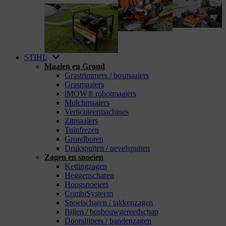
STIHL
Maaien en Grond
Grastrimmers / bosmaaiers
Grasmaaiers
iMOW® robotmaaiers
Mulchmaaiers
Verticuteermachines
Zitmaaiers
Tuinfrezen
Grondboren
Drukspuiten / nevelspuiten
Zagen en snoeien
Kettingzagen
Heggenscharen
Hoogsnoeiers
CombiSysteem
Snoeischaren / takkenzagen
Bijlen / bosbouwgereedschap
Doorslijpers / bandenzagen