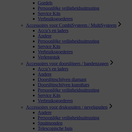
Gordels
Persoonlijke veiligheidsuitrusting
Service Kits
Verbruiksgoederen
Accessoires voor CombiSysteem / MultiSysteem
Accu’s en laders
Andere
Persoonlijke veiligheidsuitrusting
Service Kits
Verbruiksgoederen
Verlengstuk
Accessoires voor doorslijpers / bandenzagen
Accu’s en laders
Andere
Doorslijpschijven diamant
Doorslijpschijven kunsthars
Persoonlijke veiligheidsuitrusting
Service Kits
Verbruiksgoederen
Accessoires voor drukspuiten / nevelspuiten
Andere
Persoonlijke veiligheidsuitrusting
Spuitmonden
Telescopische buis