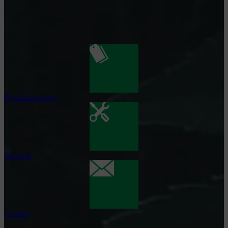
Productaanvraag
Services
Contact