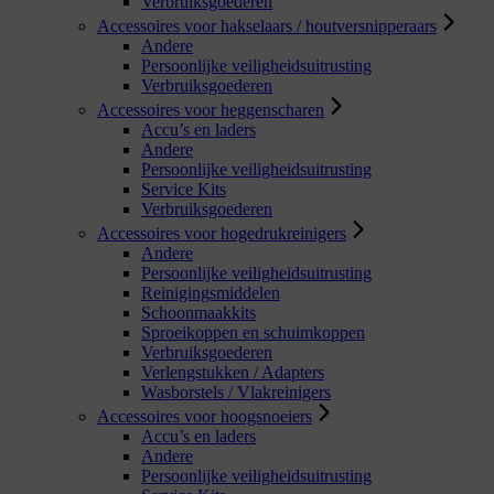
Verbruiksgoederen
Accessoires voor hakselaars / houtversnipperaars
Andere
Persoonlijke veiligheidsuitrusting
Verbruiksgoederen
Accessoires voor heggenscharen
Accu’s en laders
Andere
Persoonlijke veiligheidsuitrusting
Service Kits
Verbruiksgoederen
Accessoires voor hogedrukreinigers
Andere
Persoonlijke veiligheidsuitrusting
Reinigingsmiddelen
Schoonmaakkits
Sproeikoppen en schuimkoppen
Verbruiksgoederen
Verlengstukken / Adapters
Wasborstels / Vlakreinigers
Accessoires voor hoogsnoeiers
Accu’s en laders
Andere
Persoonlijke veiligheidsuitrusting