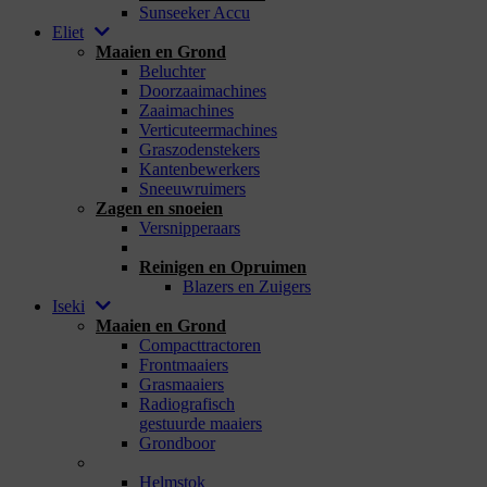
Sunseeker Accu
Eliet
Maaien en Grond
Beluchter
Doorzaaimachines
Zaaimachines
Verticuteermachines
Graszodenstekers
Kantenbewerkers
Sneeuwruimers
Zagen en snoeien
Versnipperaars
_
Reinigen en Opruimen
Blazers en Zuigers
Iseki
Maaien en Grond
Compacttractoren
Frontmaaiers
Grasmaaiers
Radiografisch
gestuurde maaiers
Grondboor
_
Helmstok