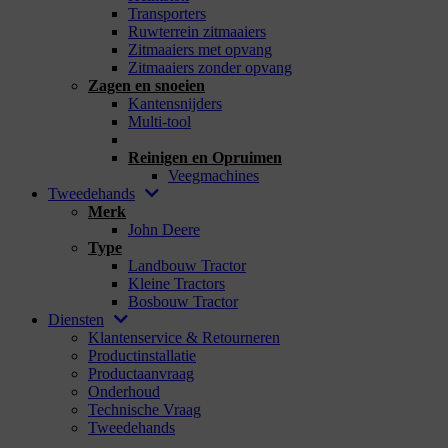
Transporters
Ruwterrein zitmaaiers
Zitmaaiers met opvang
Zitmaaiers zonder opvang
Zagen en snoeien
Kantensnijders
Multi-tool
_
Reinigen en Opruimen
Veegmachines
Tweedehands
Merk
John Deere
Type
Landbouw Tractor
Kleine Tractors
Bosbouw Tractor
Diensten
Klantenservice & Retourneren
Productinstallatie
Productaanvraag
Onderhoud
Technische Vraag
Tweedehands