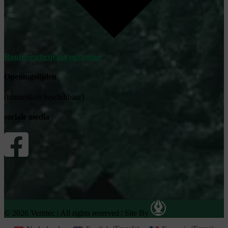
Routebeschrijving opvragen
Openingstijden
(binnenkort beschikbaar)
sociale media
© 2026 Vertitec | All rights reserved
|
Site By