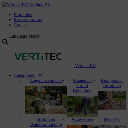
Vertitec BV
Promoties
Reserveproduct
Contact
Language Picker
Vertitec BV
Categorieën
Zagen en snoeien
Maaien en
Reinigen en
Grond
Opruimen
Bewerken
Stroom en
Accessoires
Diensten
Watervoorziening