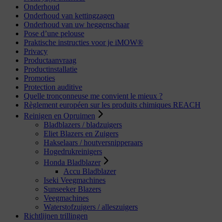
Onderhoud
Onderhoud van kettingzagen
Onderhoud van uw heggenschaar
Pose d’une pelouse
Praktische instructies voor je iMOW®
Privacy
Productaanvraag
Productinstallatie
Promoties
Protection auditive
Quelle tronçonneuse me convient le mieux ?
Règlement européen sur les produits chimiques REACH
Reinigen en Opruimen
Bladblazers / bladzuigers
Eliet Blazers en Zuigers
Hakselaars / houtversnipperaars
Hogedrukreinigers
Honda Bladblazer
Accu Bladblazer
Iseki Veegmachines
Sunseeker Blazers
Veegmachines
Waterstofzuigers / alleszuigers
Richtlijnen trillingen