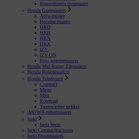
Ruggedragen Bosmaaier
Honda Grasmaaiers
Accu-maaier
Benzine maaier
HRD
HRH
HRN
HRX
IZY
IZY-ON
Ruw-terreinmaaiers
Honda Mid-Range Zitmaaiers
Honda Robotmaaiers
Honda Tuinfrezen
Compact
Micro
Mini
Roterend
Tweewielige trekker
iMOW® robotmaaiers
Iseki
Iseki Serie
Iseki Compacttractoren
Iseki Frontmaaiers