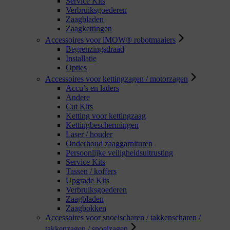
Service Kits
Verbruiksgoederen
Zaagbladen
Zaagkettingen
Accessoires voor iMOW® robotmaaiers
Begrenzingsdraad
Installatie
Opties
Accessoires voor kettingzagen / motorzagen
Accu’s en laders
Andere
Cut Kits
Ketting voor kettingzaag
Kettingbeschermingen
Laser / houder
Onderhoud zaaggarnituren
Persoonlijke veiligheidsuitrusting
Service Kits
Tassen / koffers
Upgrade Kits
Verbruiksgoederen
Zaagbladen
Zaagbokken
Accessoires voor snoeischaren / takkenscharen /
takkenzagen / snoeizagen