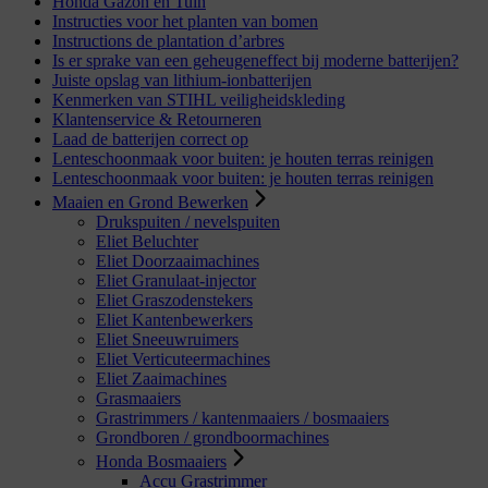
Honda Gazon en Tuin
Instructies voor het planten van bomen
Instructions de plantation d’arbres
Is er sprake van een geheugeneffect bij moderne batterijen?
Juiste opslag van lithium-ionbatterijen
Kenmerken van STIHL veiligheidskleding
Klantenservice & Retourneren
Laad de batterijen correct op
Lenteschoonmaak voor buiten: je houten terras reinigen
Lenteschoonmaak voor buiten: je houten terras reinigen
Maaien en Grond Bewerken
Drukspuiten / nevelspuiten
Eliet Beluchter
Eliet Doorzaaimachines
Eliet Granulaat-injector
Eliet Graszodenstekers
Eliet Kantenbewerkers
Eliet Sneeuwruimers
Eliet Verticuteermachines
Eliet Zaaimachines
Grasmaaiers
Grastrimmers / kantenmaaiers / bosmaaiers
Grondboren / grondboormachines
Honda Bosmaaiers
Accu Grastrimmer