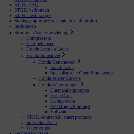
STIHL FAQ
STIHL verbonden
STIHL-technologie
Stockage approprié des batteries lithium-ion
Stofklassen
Stroom en Watervoorziening
Compressors
Energiebeheer
Honda Accu en Lader
Honda Industrieel
Honda Generatoren
Inverterserie
Specialistische Open Frame-serie
Honda Power Carriers
Honda Waterpompen
Chemicaliënpompen
Hoge Druk
Lichtgewicht
Met Hoge Opbrengst
Vuilwater
STIHL connected / smart products
Sunseeker Accu
Waterpompen
Technische Vraag