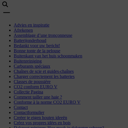
Advies en inspiratie
Afrekenen
Assemblage d’une tronçonneuse
Batterijonderhoud
Bedankt voor uw bericht!
Bonne tonte de la pelouse
Buitenkant van het huis schoonmaken
Buitenreiniging
Carburants spéciaux
Chaînes de scie et guides-chaînes
Charger correctement les batteries
Classes de poussière
CO2 conform EURO V
Collectie Pagina
Comment tailler une haie ?
Conforme à la norme CO2 EURO V
Contact
Contactformulier
Creëer je eigen houten ideeën
Créez vos propres idées en bois
Dakgoot reinigen: Hoe maak je dakgoten schoon?