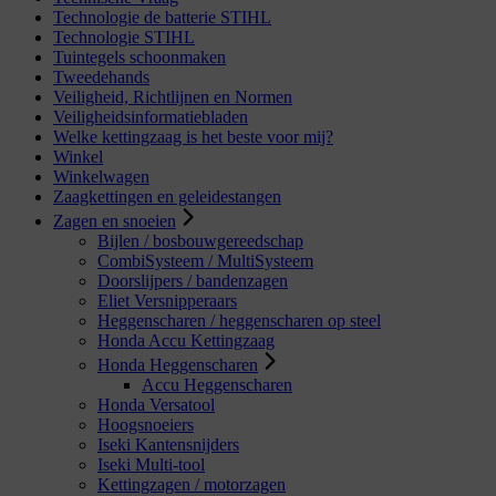
Technologie de batterie STIHL
Technologie STIHL
Tuintegels schoonmaken
Tweedehands
Veiligheid, Richtlijnen en Normen
Veiligheidsinformatiebladen
Welke kettingzaag is het beste voor mij?
Winkel
Winkelwagen
Zaagkettingen en geleidestangen
Zagen en snoeien
Bijlen / bosbouwgereedschap
CombiSysteem / MultiSysteem
Doorslijpers / bandenzagen
Eliet Versnipperaars
Heggenscharen / heggenscharen op steel
Honda Accu Kettingzaag
Honda Heggenscharen
Accu Heggenscharen
Honda Versatool
Hoogsnoeiers
Iseki Kantensnijders
Iseki Multi-tool
Kettingzagen / motorzagen