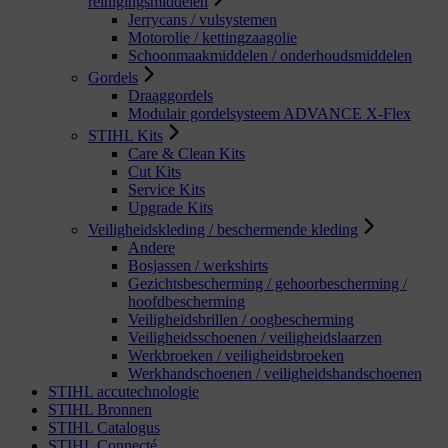
reinigingsmiddelen
Jerrycans / vulsystemen
Motorolie / kettingzaagolie
Schoonmaakmiddelen / onderhoudsmiddelen
Gordels
Draaggordels
Modulair gordelsysteem ADVANCE X-Flex
STIHL Kits
Care & Clean Kits
Cut Kits
Service Kits
Upgrade Kits
Veiligheidskleding / beschermende kleding
Andere
Bosjassen / werkshirts
Gezichtsbescherming / gehoorbescherming /
hoofdbescherming
Veiligheidsbrillen / oogbescherming
Veiligheidsschoenen / veiligheidslaarzen
Werkbroeken / veiligheidsbroeken
Werkhandschoenen / veiligheidshandschoenen
STIHL accutechnologie
STIHL Bronnen
STIHL Catalogus
STIHL Connecté