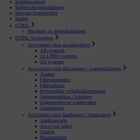
Schaduwgazon
Snijbeschermingsklassen
Speciale brandstoffen
Spelen
STIHL
Machines en gereedschappen
STIHL Accessoires
Accessoires voor accumachines
AK systeem
ALLPRO systeem
AS systeem
Accessoires voor alleszuigers / waterstofzuigers
Andere
Filterelementen
Filterzakken
Persoonlijke veiligheidsuitrusting
Verlengstukken / Adapters
Zuigmonden en zuigborstels
Zuigslangen
Accessoires voor bladblazers / bladzuigers
Aanbouwsets
Accu’s en laders
Andere
Blaasmonden