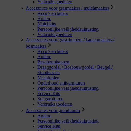
Verbruiksgoederen
Accessoires voor grasmaaiers / mulchmaaiers
Accu’s en laders
Andere
Mulchkits
Persoonlijke veiligheidsuitrusting
Verbruiksgoederen
Accessoires voor grastrimmers / kantenmaaiers /
bosmaaiers
Accu’s en laders
Andere
Beschermkappen
Draaggordel / Bosbouwgordel / Beugel /
Stootkussen
Maaidraden
Onderhoud snijgarnituren
Persoonlijke veiligheidsuitrusting
Service Kits
Snijgarnituren
Verbruiksgoederen
Accessoires voor grondboren
Andere
Persoonlijke veiligheidsuitrusting
Service Kits