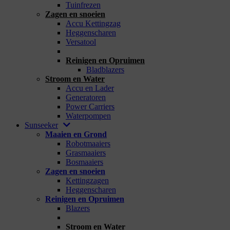
Tuinfrezen
Zagen en snoeien
Accu Kettingzag
Heggenscharen
Versatool
_
Reinigen en Opruimen
Bladblazers
Stroom en Water
Accu en Lader
Generatoren
Power Carriers
Waterpompen
Sunseeker
Maaien en Grond
Robotmaaiers
Grasmaaiers
Bosmaaiers
Zagen en snoeien
Kettingzagen
Heggenscharen
Reinigen en Opruimen
Blazers
_
Stroom en Water