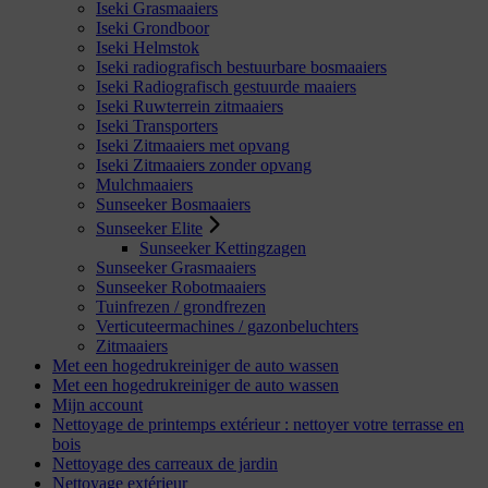
Iseki Grasmaaiers
Iseki Grondboor
Iseki Helmstok
Iseki radiografisch bestuurbare bosmaaiers
Iseki Radiografisch gestuurde maaiers
Iseki Ruwterrein zitmaaiers
Iseki Transporters
Iseki Zitmaaiers met opvang
Iseki Zitmaaiers zonder opvang
Mulchmaaiers
Sunseeker Bosmaaiers
Sunseeker Elite
Sunseeker Kettingzagen
Sunseeker Grasmaaiers
Sunseeker Robotmaaiers
Tuinfrezen / grondfrezen
Verticuteermachines / gazonbeluchters
Zitmaaiers
Met een hogedrukreiniger de auto wassen
Met een hogedrukreiniger de auto wassen
Mijn account
Nettoyage de printemps extérieur : nettoyer votre terrasse en
bois
Nettoyage des carreaux de jardin
Nettoyage extérieur