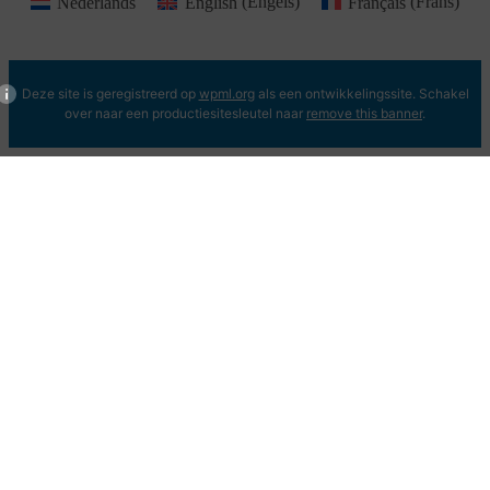
Nederlands
English
(
Engels
)
Français
(
Frans
)
Deze site is geregistreerd op
wpml.org
als een ontwikkelingssite. Schakel
over naar een productiesitesleutel naar
remove this banner
.