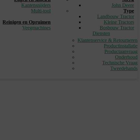
Kantensnijders
John Deere
Multi-tool
Type
_
Landbouw Tractor
Reinigen en Opruimen
Kleine Tractors
Veegmachines
Bosbouw Tractor
Diensten
Klantenservice & Retourneren
Productinstallatie
Productaanvraag
Onderhoud
Technische Vraag
Tweedehands