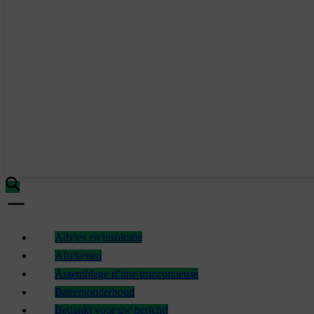
Advies en inspiratie
Afrekenen
Assemblage d’une tronçonneuse
Batterijonderhoud
Bedankt voor uw bericht!