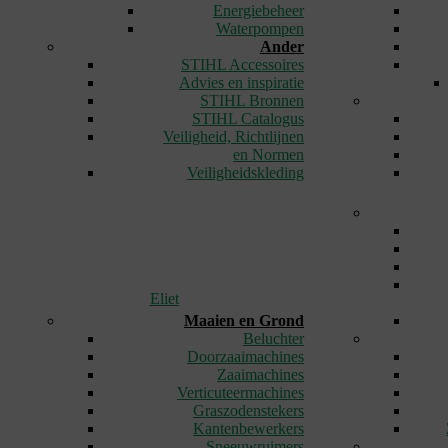
Energiebeheer
Waterpompen
Ander
STIHL Accessoires
Advies en inspiratie
STIHL Bronnen
STIHL Catalogus
Veiligheid, Richtlijnen
en Normen
Veiligheidskleding
Eliet
Maaien en Grond
Beluchter
Doorzaaimachines
Zaaimachines
Verticuteermachines
Graszodenstekers
Kantenbewerkers
Sneeuwruimers