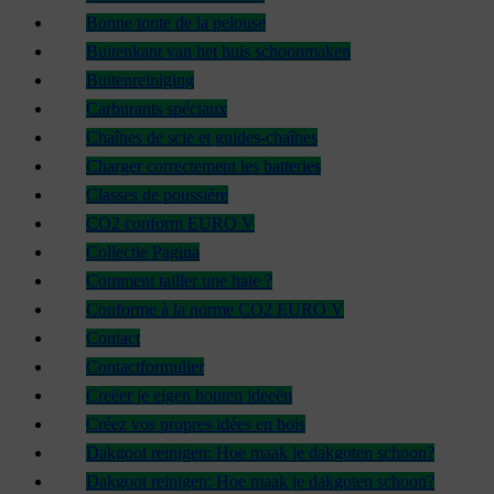
Bonne tonte de la pelouse
Buitenkant van het huis schoonmaken
Buitenreiniging
Carburants spéciaux
Chaînes de scie et guides-chaînes
Charger correctement les batteries
Classes de poussière
CO2 conform EURO V
Collectie Pagina
Comment tailler une haie ?
Conforme à la norme CO2 EURO V
Contact
Contactformulier
Creëer je eigen houten ideeën
Créez vos propres idées en bois
Dakgoot reinigen: Hoe maak je dakgoten schoon?
Dakgoot reinigen: Hoe maak je dakgoten schoon?