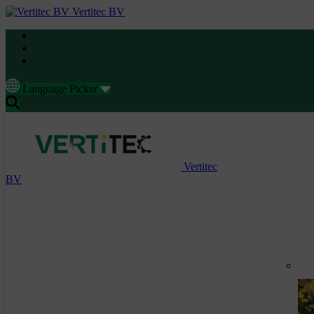
Vertitec BV
Language Picker
Vertitec
BV