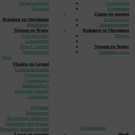
Heggenscharen
Grasmaaiers
Versatool
Bosmaaiers
_
Zagen en snoeien
Reinigen en Opruimen
Kettingzagen
Bladblazers
Heggenscharen
Stroom en Water
Reinigen en Opruimen
Accu en Lader
Blazers
Generatoren
_
Power Carriers
Stroom en Water
Waterpompen
Sunseeker Accu
Iseki
Maaien en Grond
Compacttractoren
Frontmaaiers
Grasmaaiers
Radiografisch
gestuurde maaiers
Grondboor
_
Helmstok
Transporters
Ruwterrein zitmaaiers
Zitmaaiers met opvang
Tweedehands
Zitmaaiers zonder opvang
Zagen en snoeien
Merk