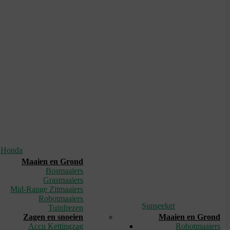
Honda
Maaien en Grond
Bosmaaiers
Grasmaaiers
Mid-Range Zitmaaiers
Robotmaaiers
Sunseeker
Tuinfrezen
Zagen en snoeien
Maaien en Grond
Accu Kettingzag
Robotmaaiers