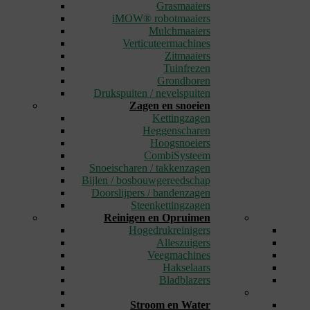
Grasmaaiers
iMOW® robotmaaiers
Mulchmaaiers
Verticuteermachines
Zitmaaiers
Tuinfrezen
Grondboren
Drukspuiten / nevelspuiten
Zagen en snoeien
Kettingzagen
Heggenscharen
Hoogsnoeiers
CombiSysteem
Snoeischaren / takkenzagen
Bijlen / bosbouwgereedschap
Doorslijpers / bandenzagen
Steenkettingzagen
Reinigen en Opruimen
Hogedrukreinigers
Alleszuigers
Veegmachines
Hakselaars
Bladblazers
_
Stroom en Water