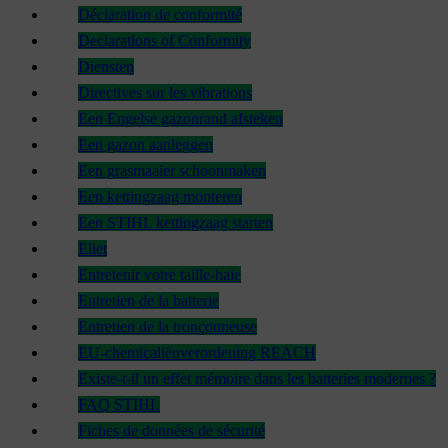
Déclaration de conformité
Declarations of Conformity
Diensten
Directives sur les vibrations
Een Engelse gazonrand afsteken
Een gazon aanleggen
Een grasmaaier schoonmaken
Een kettingzaag monteren
Een STIHL kettingzaag starten
Eliet
Entretenir votre taille-haie
Entretien de la batterie
Entretien de la tronçonneuse
EU-chemicaliënverordening REACH
Existe-t-il un effet mémoire dans les batteries modernes ?
FAQ STIHL
Fiches de données de sécurité