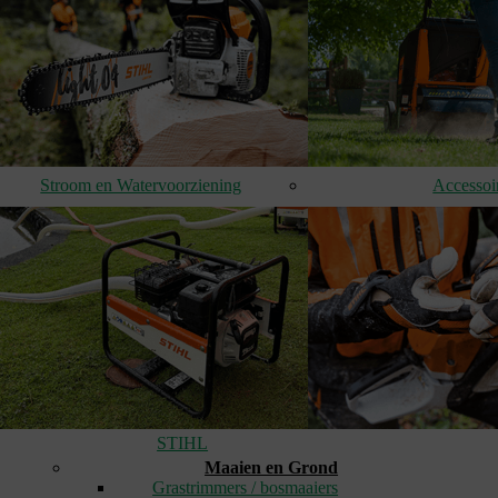
Stroom en Watervoorziening
Accessoi
STIHL
Maaien en Grond
Grastrimmers / bosmaaiers