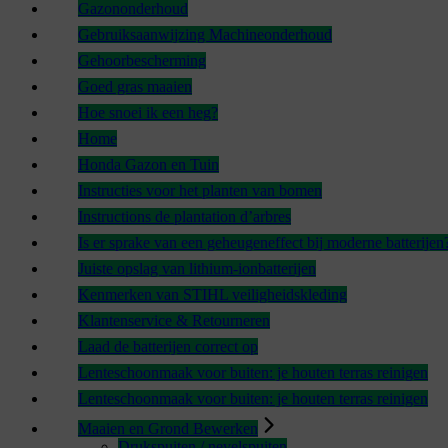
Gazononderhoud
Gebruiksaanwijzing Machineonderhoud
Gehoorbescherming
Goed gras maaien
Hoe snoei ik een heg?
Home
Honda Gazon en Tuin
Instructies voor het planten van bomen
Instructions de plantation d’arbres
Is er sprake van een geheugeneffect bij moderne batterijen
Juiste opslag van lithium-ionbatterijen
Kenmerken van STIHL veiligheidskleding
Klantenservice & Retourneren
Laad de batterijen correct op
Lenteschoonmaak voor buiten: je houten terras reinigen
Lenteschoonmaak voor buiten: je houten terras reinigen
Maaien en Grond Bewerken
Drukspuiten / nevelspuiten