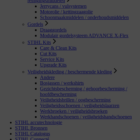
reinigingsmiddelen
Jerrycans / vulsystemen
Motorolie / kettingzaagolie
Schoonmaakmiddelen / onderhoudsmiddelen
Gordels
Draaggordels
Modulair gordelsysteem ADVANCE X-Flex
STIHL Kits
Care & Clean Kits
Cut Kits
Service Kits
Upgrade Kits
Veiligheidskleding / beschermende kleding
Andere
Bosjassen / werkshirts
Gezichtsbescherming / gehoorbescherming /
hoofdbescherming
Veiligheidsbrillen / oogbescherming
Veiligheidsschoenen / veiligheidslaarzen
Werkbroeken / veiligheidsbroeken
Werkhandschoenen / veiligheidshandschoenen
STIHL accutechnologie
STIHL Bronnen
STIHL Catalogus
STIHL Connecté