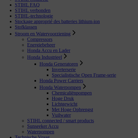
STIHL FAQ
STIHL verbonden
STIHL-technologie
Stockage approprié des batteries lithium-ion
Stofklassen
Stroom en Watervoorziening
Compressors
Energiebeheer
Honda Accu en Lader
Honda Industrieel
Honda Generatoren
Inverterserie
Specialistische Open Frame-serie
Honda Power Carriers
Honda Waterpompen
Chemicaliënpompen
Hoge Druk
Lichtgewicht
Met Hoge Opbrengst
Vuilwater
STIHL connected / smart products
Sunseeker Accu
Waterpompen
Technische Vraag