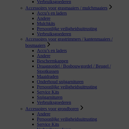
Verbruiksgoederen
Accessoires voor grasmaaiers / mulchmaaiers
Accu’s en laders
Andere
Mulchkits
Persoonlijke veiligheidsuitrusting
Verbruiksgoederen
Accessoires voor grastrimmers / kantenmaaiers /
bosmaaiers
Accu’s en laders
Andere
Beschermkappen
Draaggordel / Bosbouwgordel / Beugel /
Stootkussen
Maaidraden
Onderhoud snijgarnituren
Persoonlijke veiligheidsuitrusting
Service Kits
Snijgarnituren
Verbruiksgoederen
Accessoires voor grondboren
Andere
Persoonlijke veiligheidsuitrusting
Service Kits