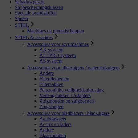
Schaduwgazon
Snijbeschermingsklassen
Speciale brandstoffen
Spelen
STIHL
Machines en gereedschappen
STIHL Accessoires
Accessoires voor accumachines
AK systeem
ALLPRO systeem
AS systeem
Accessoires voor alleszuigers / waterstofzuigers
Andere
Filterelementen
Filterzakken
Persoonlijke veiligheidsuitrusting
Verlengstukken / Adapters
Zuigmonden en zuigborstels
Zuigslangen
Accessoires voor bladblazers / bladzuigers
Aanbouwsets
Accu’s en laders
Andere
Blaasmonden