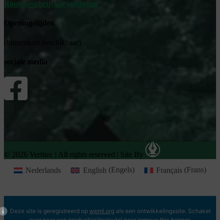
Routebeschrijving opvragen
Openingstijden
(binnenkort beschikbaar)
sociale media
© 2026 Vertitec | All rights reserved
|
Site By
Nederlands
English
(
Engels
)
Français
(
Frans
)
Deze site is geregistreerd op
wpml.org
als een ontwikkelingssite. Schakel
over naar een productiesitesleutel naar
remove this banner
.