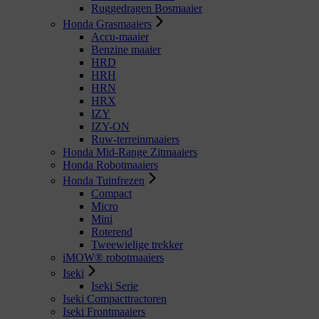
Ruggedragen Bosmaaier
Honda Grasmaaiers
Accu-maaier
Benzine maaier
HRD
HRH
HRN
HRX
IZY
IZY-ON
Ruw-terreinmaaiers
Honda Mid-Range Zitmaaiers
Honda Robotmaaiers
Honda Tuinfrezen
Compact
Micro
Mini
Roterend
Tweewielige trekker
iMOW® robotmaaiers
Iseki
Iseki Serie
Iseki Compacttractoren
Iseki Frontmaaiers