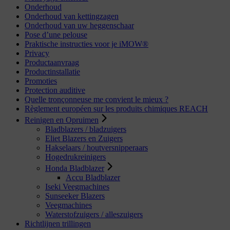
Onderhoud
Onderhoud van kettingzagen
Onderhoud van uw heggenschaar
Pose d’une pelouse
Praktische instructies voor je iMOW®
Privacy
Productaanvraag
Productinstallatie
Promoties
Protection auditive
Quelle tronçonneuse me convient le mieux ?
Règlement européen sur les produits chimiques REACH
Reinigen en Opruimen
Bladblazers / bladzuigers
Eliet Blazers en Zuigers
Hakselaars / houtversnipperaars
Hogedrukreinigers
Honda Bladblazer
Accu Bladblazer
Iseki Veegmachines
Sunseeker Blazers
Veegmachines
Waterstofzuigers / alleszuigers
Richtlijnen trillingen