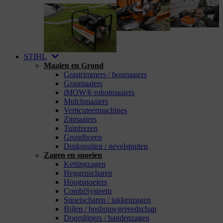
STIHL
Maaien en Grond
Grastrimmers / bosmaaiers
Grasmaaiers
iMOW® robotmaaiers
Mulchmaaiers
Verticuteermachines
Zitmaaiers
Tuinfrezen
Grondboren
Drukspuiten / nevelspuiten
Zagen en snoeien
Kettingzagen
Heggenscharen
Hoogsnoeiers
CombiSysteem
Snoeischaren / takkenzagen
Bijlen / bosbouwgereedschap
Doorslijpers / bandenzagen