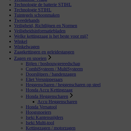
Technologie de batterie STIHL
Technologie STIHL
Tuintegels schoonmaken
Tweedehands
Veiligheid, Richtlijnen en Normen
Veiligheidsinformatiebladen
Welke kettingzaag is het beste voor mij?
Winkel
Winkelwagen
Zaagkettingen en geleidestangen
Zagen en snoeien
Bijlen / bosbouwgereedschap
CombiSysteem / MultiSysteem
Doorslijpers / bandenzagen
Eliet Versnipperaars
Heggenscharen / heggenscharen op steel
Honda Accu Kettingzaag
Honda Heggenscharen
Accu Heggenscharen
Honda Versatool
Hoogsnoeiers
Iseki Kantensnijders
Iseki Multi-tool
Kettingzagen / motorzagen