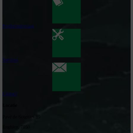
Productaanvraag
Services
Contact
Locatie
Pavé de Soignies 89
Enghien, 7850