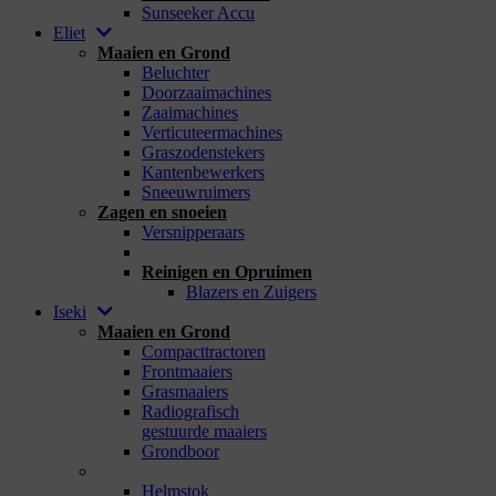
Sunseeker Accu
Eliet
Maaien en Grond
Beluchter
Doorzaaimachines
Zaaimachines
Verticuteermachines
Graszodenstekers
Kantenbewerkers
Sneeuwruimers
Zagen en snoeien
Versnipperaars
_
Reinigen en Opruimen
Blazers en Zuigers
Iseki
Maaien en Grond
Compacttractoren
Frontmaaiers
Grasmaaiers
Radiografisch
gestuurde maaiers
Grondboor
_
Helmstok