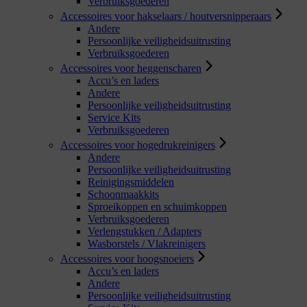
Verbruiksgoederen
Accessoires voor hakselaars / houtversnipperaars
Andere
Persoonlijke veiligheidsuitrusting
Verbruiksgoederen
Accessoires voor heggenscharen
Accu’s en laders
Andere
Persoonlijke veiligheidsuitrusting
Service Kits
Verbruiksgoederen
Accessoires voor hogedrukreinigers
Andere
Persoonlijke veiligheidsuitrusting
Reinigingsmiddelen
Schoonmaakkits
Sproeikoppen en schuimkoppen
Verbruiksgoederen
Verlengstukken / Adapters
Wasborstels / Vlakreinigers
Accessoires voor hoogsnoeiers
Accu’s en laders
Andere
Persoonlijke veiligheidsuitrusting