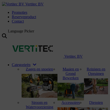
Vertitec BV
Promoties
Reserveproduct
Contact
Language Picker
Vertitec BV
Categorieën
Zagen en snoeien
Maaien en
Reinigen en
Grond
Opruimen
Bewerken
Stroom en
Accessoires
Diensten
Watervoorziening