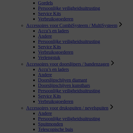
Gordels
Persoonlijke veiligheidsuitrusting
Service Kits
Verbruiksgoederen
Accessoires voor CombiSysteem / MultiSysteem
Accu’s en laders
Andere
Persoonlijke veiligheidsuitrusting
Service Kits
Verbruiksgoederen
Verlengstuk
Accessoires voor doorslijpers / bandenzagen
Accu’s en laders
Andere
Doorslijpschijven diamant
Doorslijpschijven kunsthars
Persoonlijke veiligheidsuitrusting
Service Kits
Verbruiksgoederen
Accessoires voor drukspuiten / nevelspuiten
Andere
Persoonlijke veiligheidsuitrusting
Spuitmonden
Telescopische buis