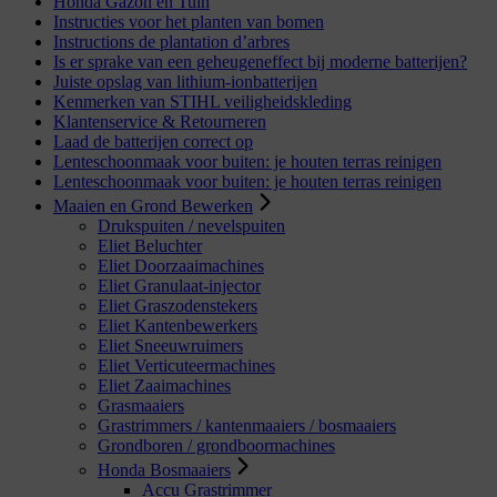
Honda Gazon en Tuin
Instructies voor het planten van bomen
Instructions de plantation d’arbres
Is er sprake van een geheugeneffect bij moderne batterijen?
Juiste opslag van lithium-ionbatterijen
Kenmerken van STIHL veiligheidskleding
Klantenservice & Retourneren
Laad de batterijen correct op
Lenteschoonmaak voor buiten: je houten terras reinigen
Lenteschoonmaak voor buiten: je houten terras reinigen
Maaien en Grond Bewerken
Drukspuiten / nevelspuiten
Eliet Beluchter
Eliet Doorzaaimachines
Eliet Granulaat-injector
Eliet Graszodenstekers
Eliet Kantenbewerkers
Eliet Sneeuwruimers
Eliet Verticuteermachines
Eliet Zaaimachines
Grasmaaiers
Grastrimmers / kantenmaaiers / bosmaaiers
Grondboren / grondboormachines
Honda Bosmaaiers
Accu Grastrimmer