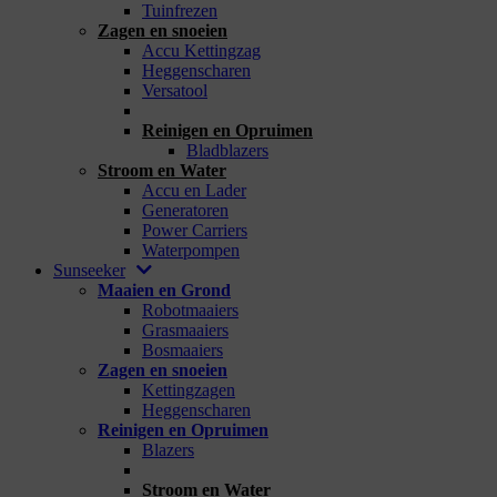
Tuinfrezen
Zagen en snoeien
Accu Kettingzag
Heggenscharen
Versatool
_
Reinigen en Opruimen
Bladblazers
Stroom en Water
Accu en Lader
Generatoren
Power Carriers
Waterpompen
Sunseeker
Maaien en Grond
Robotmaaiers
Grasmaaiers
Bosmaaiers
Zagen en snoeien
Kettingzagen
Heggenscharen
Reinigen en Opruimen
Blazers
_
Stroom en Water