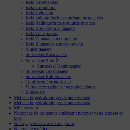
Iseki Grasmaaiers
Iseki Grondboor
Iseki Helmstok
Iseki radiografisch bestuurbare bosmaaiers
Iseki Radiografisch gestuurde maaiers
Iseki Ruwterrein zitmaaiers
Iseki Transporters
Iseki Zitmaaiers met opvang
Iseki Zitmaaiers zonder opvang
Mulchmaaiers
Sunseeker Bosmaaiers
Sunseeker Elite
Sunseeker Kettingzagen
Sunseeker Grasmaaiers
Sunseeker Robotmaaiers
Tuinfrezen / grondfrezen
Verticuteermachines / gazonbeluchters
Zitmaaiers
Met een hogedrukreiniger de auto wassen
Met een hogedrukreiniger de auto wassen
Mijn account
Nettoyage de printemps extérieur : nettoyer votre terrasse en
bois
Nettoyage des carreaux de jardin
Nettoyage extérieur