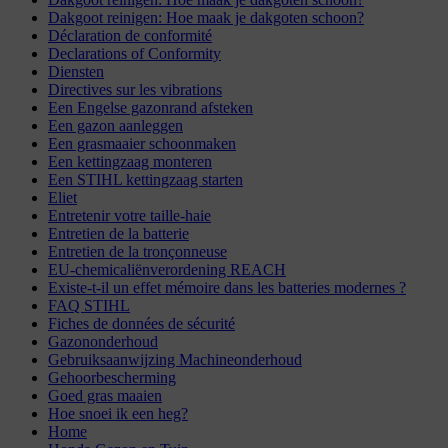
Dakgoot reinigen: Hoe maak je dakgoten schoon?
Déclaration de conformité
Declarations of Conformity
Diensten
Directives sur les vibrations
Een Engelse gazonrand afsteken
Een gazon aanleggen
Een grasmaaier schoonmaken
Een kettingzaag monteren
Een STIHL kettingzaag starten
Eliet
Entretenir votre taille-haie
Entretien de la batterie
Entretien de la tronçonneuse
EU-chemicaliënverordening REACH
Existe-t-il un effet mémoire dans les batteries modernes ?
FAQ STIHL
Fiches de données de sécurité
Gazononderhoud
Gebruiksaanwijzing Machineonderhoud
Gehoorbescherming
Goed gras maaien
Hoe snoei ik een heg?
Home