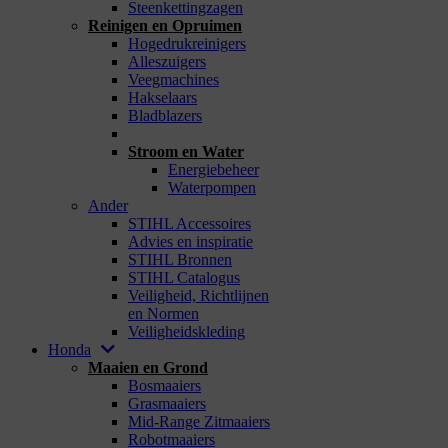
Steenkettingzagen
Reinigen en Opruimen
Hogedrukreinigers
Alleszuigers
Veegmachines
Hakselaars
Bladblazers
_
Stroom en Water
Energiebeheer
Waterpompen
Ander
STIHL Accessoires
Advies en inspiratie
STIHL Bronnen
STIHL Catalogus
Veiligheid, Richtlijnen
en Normen
Veiligheidskleding
Honda
Maaien en Grond
Bosmaaiers
Grasmaaiers
Mid-Range Zitmaaiers
Robotmaaiers