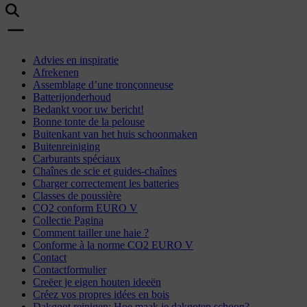
Advies en inspiratie
Afrekenen
Assemblage d’une tronçonneuse
Batterijonderhoud
Bedankt voor uw bericht!
Bonne tonte de la pelouse
Buitenkant van het huis schoonmaken
Buitenreiniging
Carburants spéciaux
Chaînes de scie et guides-chaînes
Charger correctement les batteries
Classes de poussière
CO2 conform EURO V
Collectie Pagina
Comment tailler une haie ?
Conforme à la norme CO2 EURO V
Contact
Contactformulier
Creëer je eigen houten ideeën
Créez vos propres idées en bois
Dakgoot reinigen: Hoe maak je dakgoten schoon?