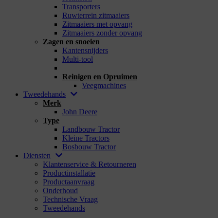
Transporters
Ruwterrein zitmaaiers
Zitmaaiers met opvang
Zitmaaiers zonder opvang
Zagen en snoeien
Kantensnijders
Multi-tool
_
Reinigen en Opruimen
Veegmachines
Tweedehands
Merk
John Deere
Type
Landbouw Tractor
Kleine Tractors
Bosbouw Tractor
Diensten
Klantenservice & Retourneren
Productinstallatie
Productaanvraag
Onderhoud
Technische Vraag
Tweedehands