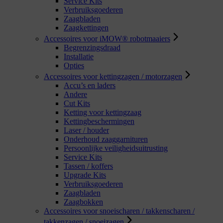
Service Kits
Verbruiksgoederen
Zaagbladen
Zaagkettingen
Accessoires voor iMOW® robotmaaiers
Begrenzingsdraad
Installatie
Opties
Accessoires voor kettingzagen / motorzagen
Accu’s en laders
Andere
Cut Kits
Ketting voor kettingzaag
Kettingbeschermingen
Laser / houder
Onderhoud zaaggarnituren
Persoonlijke veiligheidsuitrusting
Service Kits
Tassen / koffers
Upgrade Kits
Verbruiksgoederen
Zaagbladen
Zaagbokken
Accessoires voor snoeischaren / takkenscharen /
takkenzagen / snoeizagen